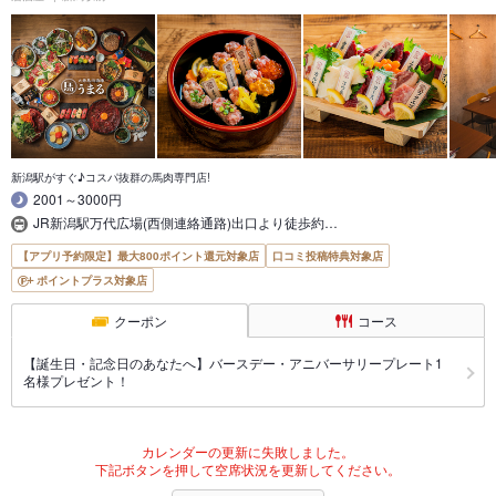
新潟駅がすぐ♪コスパ抜群の馬肉専門店!
2001～3000円
JR新潟駅万代広場(西側連絡通路)出口より徒歩約…
【アプリ予約限定】最大800ポイント還元対象店
口コミ投稿特典対象店
ポイントプラス対象店
クーポン
コース
【誕生日・記念日のあなたへ】バースデー・アニバーサリープレート1
名様プレゼント！
カレンダーの更新に失敗しました。
下記ボタンを押して空席状況を更新してください。