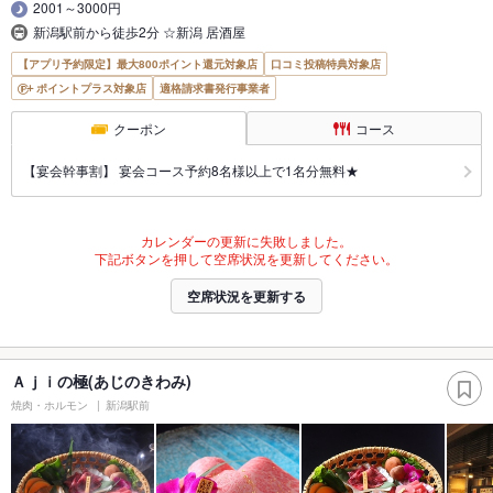
2001～3000円
新潟駅前から徒歩2分 ☆新潟 居酒屋
【アプリ予約限定】最大800ポイント還元対象店
口コミ投稿特典対象店
ポイントプラス対象店
適格請求書発行事業者
クーポン
コース
【宴会幹事割】 宴会コース予約8名様以上で1名分無料★
カレンダーの更新に失敗しました。
下記ボタンを押して空席状況を更新してください。
空席状況を更新する
Ａｊｉの極(あじのきわみ)
焼肉・ホルモン
新潟駅前