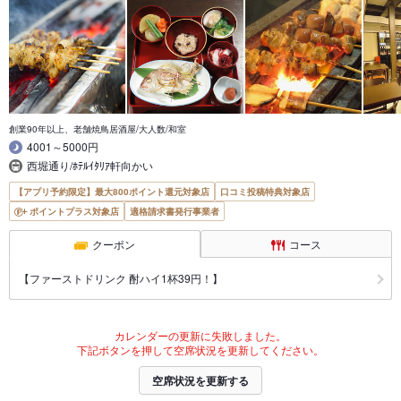
創業90年以上、老舗焼鳥居酒屋/大人数/和室
4001～5000円
西堀通り/ﾎﾃﾙｲﾀﾘｱ軒向かい
【アプリ予約限定】最大800ポイント還元対象店
口コミ投稿特典対象店
ポイントプラス対象店
適格請求書発行事業者
クーポン
コース
【ファーストドリンク 酎ハイ1杯39円！】
カレンダーの更新に失敗しました。
下記ボタンを押して空席状況を更新してください。
空席状況を更新する