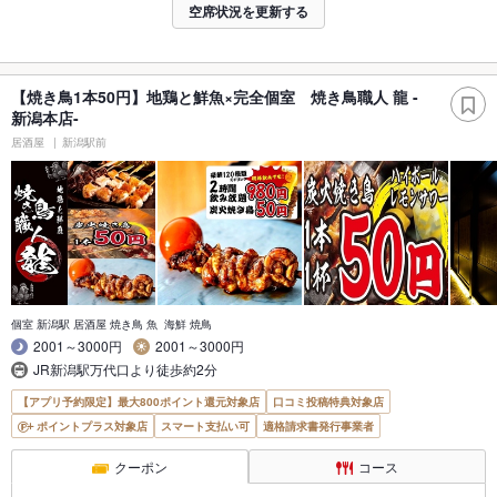
空席状況を更新する
【焼き鳥1本50円】地鶏と鮮魚×完全個室 焼き鳥職人 龍 -
新潟本店-
居酒屋
新潟駅前
個室 新潟駅 居酒屋 焼き鳥 魚 海鮮 焼鳥
2001～3000円
2001～3000円
JR新潟駅万代口より徒歩約2分
【アプリ予約限定】最大800ポイント還元対象店
口コミ投稿特典対象店
ポイントプラス対象店
スマート支払い可
適格請求書発行事業者
クーポン
コース