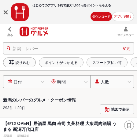
はじめてのアプリ予約で最大
1,000円分ポイントもらえる
ダウンロード
アプリで開く
戻る
マイメニュー
新潟 レバー
変更
絞り込む
ポイントがつかえる
スマート支払い可
日付
時間
人数
新潟のレバーのグルメ・クーポン情報
293件 1-20件
地図で表示
【6/12 OPEN】居酒屋 馬肉 寿司 九州料理 大衆馬肉酒場 う
まる 新潟万代口店
居酒屋
新潟駅前