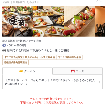
居酒屋
新潟駅南口・けやき通り
新潟 居酒屋 日本酒 鍋 ステーキ 和食
4001～5000円
新潟で和食料理を日本酒やﾋﾞｰﾙとご一緒にご堪能…
【アプリ予約限定】最大800ポイント還元対象店
口コミ投稿特典対象店
適格請求書発行事業者
クーポン
コース
【公式】ホームページからのネット予約でDKポイントが貯まる<予約人
数×300ポイント>
カレンダーの更新に失敗しました。
下記ボタンを押して空席状況を更新してください。