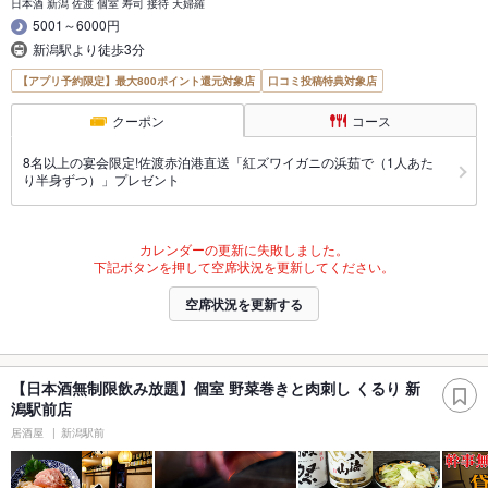
日本酒 新潟 佐渡 個室 寿司 接待 天婦羅
5001～6000円
新潟駅より徒歩3分
【アプリ予約限定】最大800ポイント還元対象店
口コミ投稿特典対象店
クーポン
コース
8名以上の宴会限定!佐渡赤泊港直送「紅ズワイガニの浜茹で（1人あた
り半身ずつ）」プレゼント
カレンダーの更新に失敗しました。
下記ボタンを押して空席状況を更新してください。
空席状況を更新する
【日本酒無制限飲み放題】個室 野菜巻きと肉刺し くるり 新
潟駅前店
居酒屋
新潟駅前