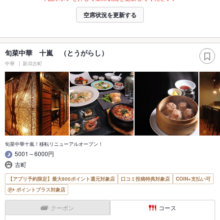
空席状況を更新する
旬菜中華 十嵐 （とうがらし）
中華
新潟古町
旬菜中華十嵐！移転リニューアルオープン！
5001～6000円
古町
【アプリ予約限定】最大800ポイント還元対象店
口コミ投稿特典対象店
COIN+支払い可
ポイントプラス対象店
クーポン
コース