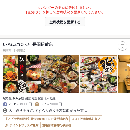
カレンダーの更新に失敗しました。
下記ボタンを押して空席状況を更新してください。
空席状況を更新する
いろはにほへと 長岡駅前店
居酒屋
長岡駅
居酒屋 飲み放題 個室 完全個室 食べ放題
2001～3000円
501～1000円
大手通りを直進､すずらん通りを左に曲がった右…
【アプリ予約限定】最大800ポイント還元対象店
口コミ投稿特典対象店
ポイントプラス対象店
適格請求書発行事業者