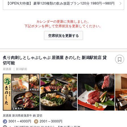
【OPEN大特価】 豪華120種類の飲み放題プラン120分 1980円⇒980円
カレンダーの更新に失敗しました。
下記ボタンを押して空席状況を更新してください。
空席状況を更新する
炙り肉刺しとしゃぶしゃぶ 居酒屋 きのした 新潟駅前店 貸
切可能
居酒屋
新潟駅前
居酒屋 新潟県産蒲原牛 鍋 貸切
3001～4000円
2001～3000円