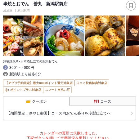
串焼とおでん 善丸 新潟駅前店
居酒屋
新潟駅前
銘柄焼き鳥×日本酒仕立ての新潟おでん
3001～4000円
新潟駅より徒歩3分
【アプリ予約限定】最大800ポイント還元対象店
口コミ投稿特典対象店
ポイントプラス対象店
スマート支払い可
クーポン
コース
【期間限定＿冷やし御田】コース内おでん盛りを冷製仕立てへ
カレンダーの更新に失敗しました。
下記ボタンを押して空席状況を更新してください。