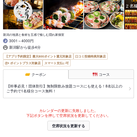
新潟の地酒と食材を五感で愉しむ隠れ家個室
3001～4000円
新潟駅から徒歩4分
【アプリ予約限定】最大800ポイント還元対象店
口コミ投稿特典対象店
ポイントプラス対象店
スマート支払い可
クーポン
コース
【幹事必見！団体割引】無制限飲み放題コースにも使える！8名以上の
ご予約で1名様分コース無料！
カレンダーの更新に失敗しました。
下記ボタンを押して空席状況を更新してください。
空席状況を更新する