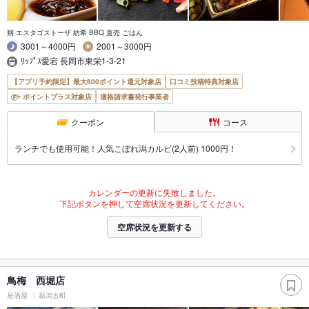
朔 エスタゴストーザ 紡希 BBQ 直売 ごはん
3001～4000円
2001～3000円
ﾘｯﾌﾟｽ愛宕 長岡市東栄1-3-21
【アプリ予約限定】最大800ポイント還元対象店
口コミ投稿特典対象店
ポイントプラス対象店
適格請求書発行事業者
クーポン
コース
ランチでも使用可能！人気こぼれ潟カルビ(2人前) 1000円！
カレンダーの更新に失敗しました。
下記ボタンを押して空席状況を更新してください。
空席状況を更新する
鳥梅 西堀店
居酒屋
新潟古町