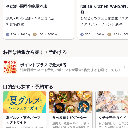
そば処 長岡小嶋屋本店
Italian Kitchen VANS
新…
創業50年の老舗へぎそば専門店
石窯ピッツァと自家製生パス
和食/長岡駅
イタリアン・フレンチ/新津
3001～4000円
1501～2000円
3001～4000円
1001～150
お得な特集から探す・予約する
ポイントプラスで最大8倍
対象日時のネット予約でポイントが最大8倍たまるお店はこちら！
目的から探す・予約する
夏グルメ・宴会パーフ
食べ放題ナビゲーター
女子会完全ガイド
ェクトガイド
焼肉食べ放題やスイーツ食べ
女子会向けサービスが
放題など食べ放題お店探しの
ているお得なお店がい
幹事さんのお店探しを強力サ