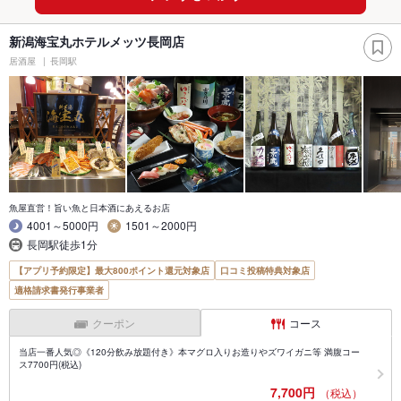
新潟海宝丸ホテルメッツ長岡店
居酒屋
長岡駅
魚屋直営！旨い魚と日本酒にあえるお店
4001～5000円
1501～2000円
長岡駅徒歩1分
【アプリ予約限定】最大800ポイント還元対象店
口コミ投稿特典対象店
適格請求書発行事業者
クーポン
コース
当店一番人気◎《120分飲み放題付き》本マグロ入りお造りやズワイガニ等 満腹コー
ス7700円(税込)
7,700円
（税込）