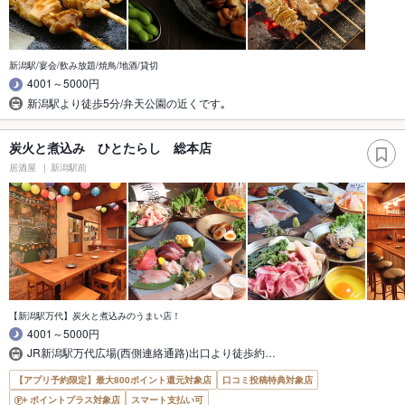
新潟駅/宴会/飲み放題/焼鳥/地酒/貸切
4001～5000円
新潟駅より徒歩5分/弁天公園の近くです｡
炭火と煮込み ひとたらし 総本店
居酒屋
新潟駅前
【新潟駅万代】炭火と煮込みのうまい店！
4001～5000円
JR新潟駅万代広場(西側連絡通路)出口より徒歩約…
【アプリ予約限定】最大800ポイント還元対象店
口コミ投稿特典対象店
ポイントプラス対象店
スマート支払い可