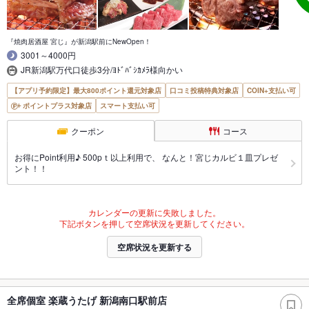
『焼肉居酒屋 宮じ』が新潟駅前にNewOpen！
3001～4000円
JR新潟駅万代口徒歩3分/ﾖﾄﾞﾊﾞｼｶﾒﾗ様向かい
【アプリ予約限定】最大800ポイント還元対象店
口コミ投稿特典対象店
COIN+支払い可
ポイントプラス対象店
スマート支払い可
クーポン
コース
お得にPoint利用♪ 500pｔ以上利用で、 なんと！宮じカルビ１皿プレゼ
ント！！
カレンダーの更新に失敗しました。
下記ボタンを押して空席状況を更新してください。
空席状況を更新する
全席個室 楽蔵うたげ 新潟南口駅前店