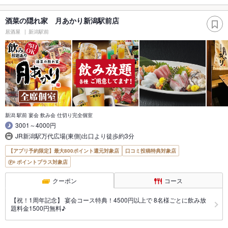
酒菜の隠れ家 月あかり新潟駅前店
居酒屋
新潟駅前
新潟 駅前 宴会 飲み会 仕切り完全個室
3001～4000円
JR新潟駅万代広場(東側)出口より徒歩約3分
【アプリ予約限定】最大800ポイント還元対象店
口コミ投稿特典対象店
ポイントプラス対象店
クーポン
コース
【祝！1周年記念】 宴会コース特典！4500円以上で 8名様ごとに飲み放
題料金1500円無料♪