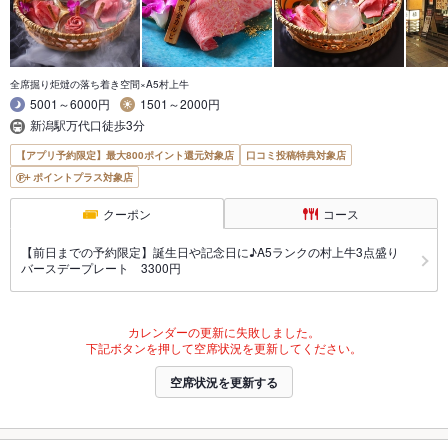
全席掘り炬燵の落ち着き空間×A5村上牛
5001～6000円
1501～2000円
新潟駅万代口徒歩3分
【アプリ予約限定】最大800ポイント還元対象店
口コミ投稿特典対象店
ポイントプラス対象店
クーポン
コース
【前日までの予約限定】誕生日や記念日に♪A5ランクの村上牛3点盛り
バースデープレート 3300円
カレンダーの更新に失敗しました。
下記ボタンを押して空席状況を更新してください。
空席状況を更新する