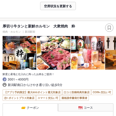
空席状況を更新する
厚切り牛タンと新鮮ホルモン 大衆焼肉 粋
焼肉・ホルモン
新潟駅前
鮮度と産地と仕入れに拘ったお肉をご提供！
3001～4000円
新潟駅南口からけやき通り沿い徒歩5分
【アプリ予約限定】最大800ポイント還元対象店
口コミ投稿特典対象店
COIN+支払い可
ポイントプラス対象店
スマート支払い可
適格請求書発行事業者
クーポン
コース