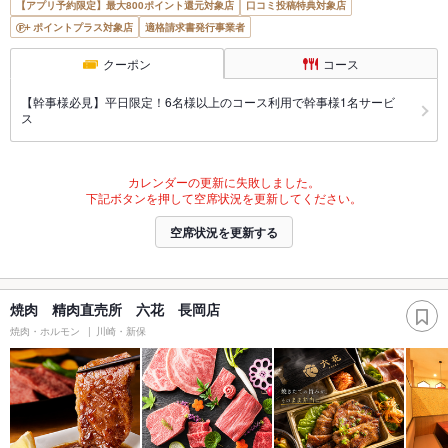
【アプリ予約限定】最大800ポイント還元対象店
口コミ投稿特典対象店
ポイントプラス対象店
適格請求書発行事業者
クーポン
コース
【幹事様必見】平日限定！6名様以上のコース利用で幹事様1名サービ
ス
カレンダーの更新に失敗しました。
下記ボタンを押して空席状況を更新してください。
空席状況を更新する
焼肉 精肉直売所 六花 長岡店
焼肉・ホルモン
川崎・新保