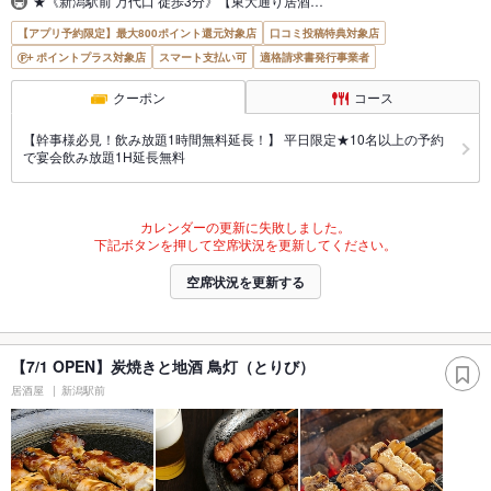
★《新潟駅前 万代口 徒歩3分》【東大通り居酒…
【アプリ予約限定】最大800ポイント還元対象店
口コミ投稿特典対象店
ポイントプラス対象店
スマート支払い可
適格請求書発行事業者
クーポン
コース
【幹事様必見！飲み放題1時間無料延長！】 平日限定★10名以上の予約
で宴会飲み放題1H延長無料
カレンダーの更新に失敗しました。
下記ボタンを押して空席状況を更新してください。
空席状況を更新する
【7/1 OPEN】炭焼きと地酒 鳥灯（とりび）
居酒屋
新潟駅前