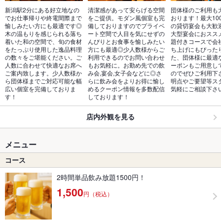
新潟駅2分にある好立地なの
清潔感があって安らげる空間
団体様のご利用も
でお仕事帰りや終電間際まで
をご提供。モダン風個室も完
おります！最大10
愉しみたい方にも最適です◎
備しておりますのでプライベ
の貸切宴会も大歓
木の温もりを感じられる落ち
ート空間で人目を気にせずの
大型宴会におスス
着いた和の空間で、旬の食材
んびりとお食事を愉しみたい
題付きコースで会
をたっぷり使用した逸品料理
方にも最適◎少人数様からご
ち上げにもぴった
の数々をご堪能ください。ご
利用できるのでお問い合わせ
た、団体様に最適
人数に合わせて快適なお席へ
もお気軽に。お勤め先での飲
ーポンもご用意し
ご案内致します。少人数様か
み会,宴会,女子会などに◎さ
のでぜひご利用下
ら団体様までご対応可能な幅
らに飲み会をよりお得に愉し
明点やご要望等ス
広い個室を完備しておりま
めるクーポン情報を多数配信
気軽にご相談下さ
す！
しております！
店内外観を見る
メニュー
コース
2時間単品飲み放題1500円！
1,500
円（税込）