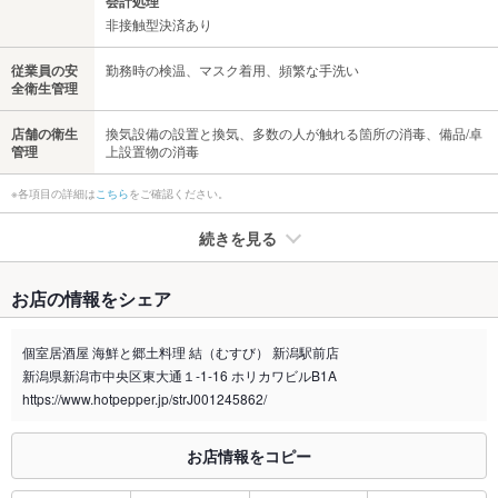
会計処理
非接触型決済あり
従業員の安
勤務時の検温、マスク着用、頻繁な手洗い
全衛生管理
店舗の衛生
換気設備の設置と換気、多数の人が触れる箇所の消毒、備品/卓
管理
上設置物の消毒
※各項目の詳細は
こちら
をご確認ください。
続きを見る
たばこ
お店の情報をシェア
禁煙・喫煙
全席禁煙
個室居酒屋 海鮮と郷土料理 結（むすび） 新潟駅前店
喫煙専用室
なし
新潟県新潟市中央区東大通１-1-16 ホリカワビルB1A
https://www.hotpepper.jp/strJ001245862/
※2020年4月1日～受動喫煙対策に関する法律が施行されています。正しい情報はお店へお問い
合わせください。
お店情報をコピー
お席
総席数
100席