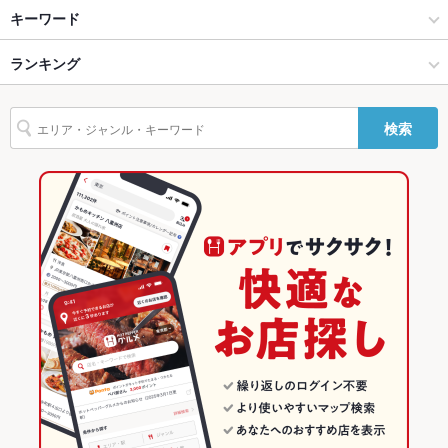
バリアフリ
なし ：従業員一同、お客様がお寛ぎいただける店づくりを目指
新潟駅・万代・古町周辺 × 居酒屋
新潟駅前 × 居酒屋
新潟駅
キーワード
ー
して対応させて頂きます。
新潟駅・万代・古町周辺 × 創作
新潟駅前 × 創作
ランキング
手羽先
からあげ
お茶漬け
串かつ
馬刺し
刺身
あん肝
駐車場
なし ：お近くのコインパーキングをご利用ください。
フライドポテト
ソーセージ
海鮮丼
しゃぶしゃぶ
うどん
そば
その他設備
－
新潟駅 × 居酒屋
新潟駅前 × 創作料理
新潟のグルメランキング
検索
天ぷら
おでん
ぶりしゃぶ
レバー
鶏皮
もつ鍋
キムチ鍋
その他
新潟駅 × 創作
新潟駅前 × 和風
新潟の居酒屋ランキング
ステーキ
餃子
牛タン
デザート
みそラーメン
味噌ラーメン
飲み放題
あり
創作料理
新潟
新潟駅・万代・古町周辺のグルメランキング
醤油ラーメン
揚げ餃子
白湯ラーメン
食べ放題
あり
和風
新潟 × 居酒屋
新潟駅・万代・古町周辺の居酒屋ランキング
お酒
カクテル充実、焼酎充実、日本酒充実、ワイン充実
新潟駅・万代・古町周辺 × 創作料理
新潟 × 創作
新潟駅前のグルメランキング
お子様連れ
お子様連れ歓迎 ：お子様連れのご来店も大歓迎！是非ご利用く
ださい。
新潟駅・万代・古町周辺 × 和風
新潟 × 創作料理
新潟駅前の居酒屋ランキング
ウェディン
結婚式の二次会にもぴったりのコースメニューや飲み放題をご
グパーティ
用意致しております。
新潟駅 × 創作料理
新潟 × 和風
ー二次会
新潟駅 × 和風
お祝い・サ
可
プライズ対