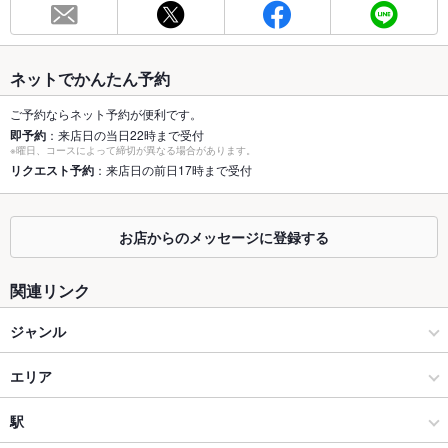
最大宴会収
100人
容人数
ネットでかんたん予約
個室
あり
ご予約ならネット予約が便利です。
即予約
：来店日の当日22時まで受付
座敷
なし
※曜日、コースによって締切が異なる場合があります。
リクエスト予約
：来店日の前日17時まで受付
掘りごたつ
なし
カウンター
なし
お店からのメッセージに登録する
ソファー
なし
関連リンク
テラス席
なし
ジャンル
貸切
貸切可
居酒屋
エリア
設備
Wi-Fi
あり
創作
新潟駅前
駅