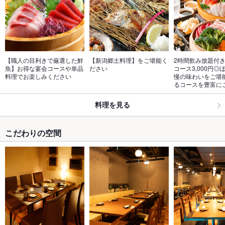
【職人の目利きで厳選した鮮
【新潟郷土料理】をご堪能く
2時間飲み放題付き
魚】お得な宴会コースや単品
ださい
コース3,000円◎
料理でお楽しみください
慢の味わいをご堪
るコースを豊富に
料理を見る
こだわりの空間