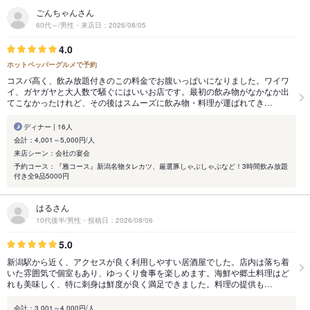
ごんちゃんさん
60代～/男性・来店日：2026/08/05
4.0
ホットペッパーグルメで予約
コスパ高く、飲み放題付きのこの料金でお腹いっぱいになりました。ワイワ
イ、ガヤガヤと大人数で騒ぐにはいいお店です。最初の飲み物がなかなか出
てこなかったけれど、その後はスムーズに飲み物・料理が運ばれてき…
ディナー | 16人
会計：4,001～5,000円/人
来店シーン：会社の宴会
予約コース：『雅コース』新潟名物タレカツ、厳選豚しゃぶしゃぶなど！3時間飲み放題
付き全9品5000円
はるさん
10代後半/男性・投稿日：2026/08/06
5.0
新潟駅から近く、アクセスが良く利用しやすい居酒屋でした。店内は落ち着
いた雰囲気で個室もあり、ゆっくり食事を楽しめます。海鮮や郷土料理はど
れも美味しく、特に刺身は鮮度が良く満足できました。料理の提供も…
会計：3,001～4,000円/人