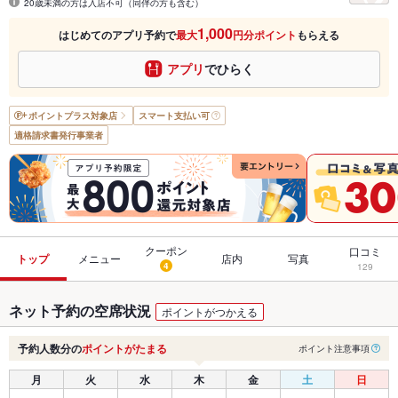
20歳未満の方は入店不可（同伴の方も含む）
1,000
はじめてのアプリ予約で
最大
円分ポイント
もらえる
アプリ
でひらく
ポイントプラス
対象店
スマート支払い可
適格請求書発行事業者
クーポン
口コミ
トップ
メニュー
店内
写真
4
129
ネット予約の空席状況
ポイントがつかえる
予約人数分の
ポイントがたまる
ポイント注意事項
月
火
水
木
金
土
日