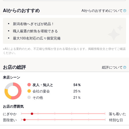
AIからのおすすめ
AIからのおすすめについて
新潟名物へぎそばが絶品！
職人厳選の鮮魚を堪能できる
最大100名対応の広々個室完備
※AIによる要約のため、不正確な情報が含まれる場合があります。掲載情報全文と併せてご確認
ください。
お店の総評
総評について
来店シーン
友人・知人と
54％
会社の宴会
25％
その他
21％
お店の雰囲気
にぎやか
落ち着いた
普段使い
特別な日