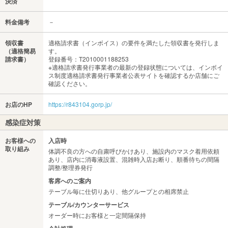
決済
料金備考
－
領収書
適格請求書（インボイス）の要件を満たした領収書を発行しま
（適格簡易
す。
請求書）
登録番号：T2010001188253
※適格請求書発行事業者の最新の登録状態については、インボイ
ス制度適格請求書発行事業者公表サイトを確認するか店舗にご
確認ください。
お店のHP
https://r843104.gorp.jp/
感染症対策
お客様への
入店時
取り組み
体調不良の方への自粛呼びかけあり、施設内のマスク着用依頼
あり、店内に消毒液設置、混雑時入店お断り、順番待ちの間隔
調整/整理券発行
客席へのご案内
テーブル毎に仕切りあり、他グループとの相席禁止
テーブル/カウンターサービス
オーダー時にお客様と一定間隔保持