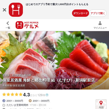
はじめてのアプリ予約で最大
1,000円分ポイントもらえる
ダウンロード
アプリで開く
一覧
マイメニュー
居酒屋 | 新潟駅前 | 新潟県
個室居酒屋 海鮮と郷土料理 結（むすび） 新潟駅前店
本格和食/個室居酒屋
4.3
129
口コミ
件
2001～3000円
2001～3000円
ただいま営業時間外
17:00～翌0:00