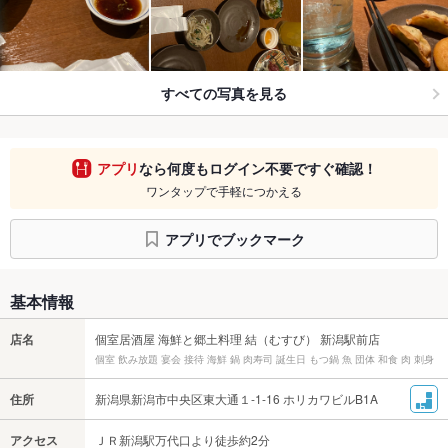
すべての写真を見る
アプリ
なら何度もログイン不要ですぐ確認！
ワンタップで手軽につかえる
アプリでブックマーク
基本情報
店名
個室居酒屋 海鮮と郷土料理 結（むすび） 新潟駅前店
個室 飲み放題 宴会 接待 海鮮 鍋 肉寿司 誕生日 もつ鍋 魚 団体 和食 肉 刺身
住所
新潟県新潟市中央区東大通１-1-16 ホリカワビルB1A
アクセス
ＪＲ新潟駅万代口より徒歩約2分