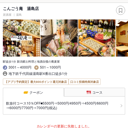
こんごう庵 湯島店
居酒屋
湯島
駅徒歩1分 新潟郷土料理と地酒自慢の蕎麦屋
3001～4000円
501～1000円
地下鉄千代田線湯島駅4番出口徒歩1分
【アプリ予約限定】最大800ポイント還元対象店
口コミ投稿特典対象店
クーポン
コース
飲放付コース10％OFF■5500円⇒5000円/4950円⇒4500円/6600円
⇒6000円/7700円⇒7000円(税込)
カレンダーの更新に失敗しました。