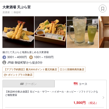
大衆酒場 天ぷら宮
居酒屋
御徒町
揚げたて天ぷらと地酒を楽しめる大衆酒場
3001～4000円
1001～1500円
JR線 御徒町駅から徒歩3分
【アプリ予約限定】最大800ポイント還元対象店
口コミ投稿特典対象店
ポイントプラス対象店
クーポン
コース
【単品90分飲み放題】生ビール・サワー・ハイボール・ホッピー・ソフトドリンクな
ど種類豊富
1,500円
（税込）