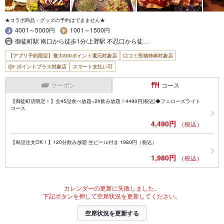
★コラボ商品・グッズの予約はできません★
4001～5000円
1001～1500円
御徒町駅 南口から徒歩1分/上野駅 不忍口から徒…
【アプリ予約限定】最大800ポイント還元対象店
口コミ投稿特典対象店
ポイントプラス対象店
スマート支払い可
クーポン
コース
【御徒町店限定！】全45品食べ放題×2h飲み放題！4490円(税込)◆フェローズライト
コース
4,490円
（税込）
【単品注文OK！】120分飲み放題 生ビール付き 1980円（税込）
1,980円
（税込）
カレンダーの更新に失敗しました。
下記ボタンを押して空席状況を更新してください。
空席状況を更新する