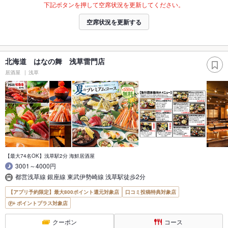
下記ボタンを押して空席状況を更新してください。
空席状況を更新する
北海道 はなの舞 浅草雷門店
居酒屋
浅草
【最大74名OK】浅草駅2分 海鮮居酒屋
3001～4000円
都営浅草線 銀座線 東武伊勢崎線 浅草駅徒歩2分
【アプリ予約限定】最大800ポイント還元対象店
口コミ投稿特典対象店
ポイントプラス対象店
クーポン
コース