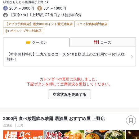
駅近なもんじゃ居酒屋が上野に♪
2001～3000円
501～1000円
【東京ﾒﾄﾛ】｢上野駅｣C7出口より徒歩約3分
【アプリ予約限定】最大800ポイント還元対象店
口コミ投稿特典対象店
ポイントプラス対象店
クーポン
コース
【幹事無料特典】三九で宴会コースを10名様以上のご利用で⇒お1人様
無料！
カレンダーの更新に失敗しました。
下記ボタンを押して空席状況を更新してください。
空席状況を更新する
2000円 食べ放題飲み放題 居酒屋 おすすめ屋 上野店
居酒屋
上野