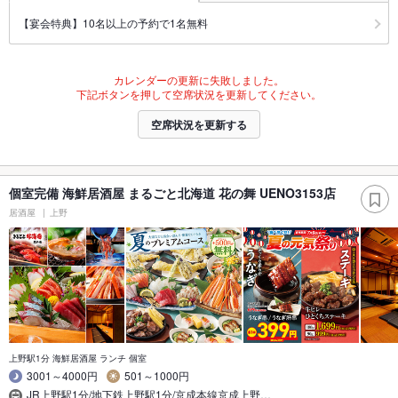
【宴会特典】10名以上の予約で1名無料
カレンダーの更新に失敗しました。
下記ボタンを押して空席状況を更新してください。
空席状況を更新する
個室完備 海鮮居酒屋 まるごと北海道 花の舞 UENO3153店
居酒屋
上野
上野駅1分 海鮮居酒屋 ランチ 個室
3001～4000円
501～1000円
JR上野駅1分/地下鉄上野駅1分/京成本線京成上野…