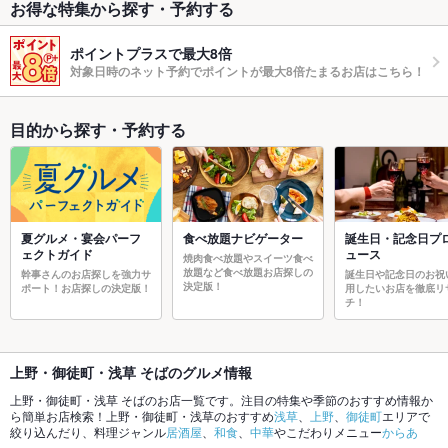
お得な特集から探す・予約する
ポイントプラスで最大8倍
対象日時のネット予約でポイントが最大8倍たまるお店はこちら！
目的から探す・予約する
夏グルメ・宴会パーフ
食べ放題ナビゲーター
誕生日・記念日プ
ェクトガイド
ュース
焼肉食べ放題やスイーツ食べ
放題など食べ放題お店探しの
幹事さんのお店探しを強力サ
誕生日や記念日のお祝
決定版！
ポート！お店探しの決定版！
用したいお店を徹底リ
チ！
上野・御徒町・浅草 そばのグルメ情報
上野・御徒町・浅草 そばのお店一覧です。注目の特集や季節のおすすめ情報か
ら簡単お店検索！上野・御徒町・浅草のおすすめ
浅草
、
上野
、
御徒町
エリアで
絞り込んだり、料理ジャンル
居酒屋
、
和食
、
中華
やこだわりメニュー
からあ
げ
、
お茶漬け
、
馬刺し
でお店探しができます。ホットペッパーグルメなら、お