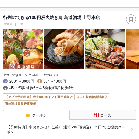
行列のできる100円炭火焼き鳥 鳥道酒場 上野本店
居酒屋
上野
上野 焼き鳥アクセスNo.1 上野駅３分
2001～3000円
501～1000円
JR上野駅 徒歩3分/JR御徒町駅 徒歩5分
【アプリ予約限定】最大800ポイント還元対象店
口コミ投稿特典対象店
適格請求書発行事業者
クーポン
コース
【予約特典】串おまかせ５点盛り 通常539円(税込)→"1円"でご提供クー
ポン！