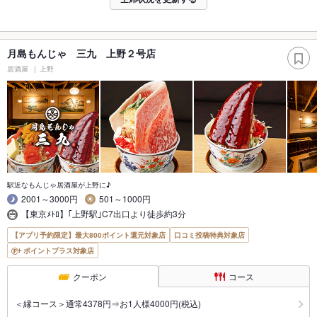
月島もんじゃ 三九 上野２号店
居酒屋
上野
駅近なもんじゃ居酒屋が上野に♪
2001～3000円
501～1000円
【東京ﾒﾄﾛ】｢上野駅｣C7出口より徒歩約3分
【アプリ予約限定】最大800ポイント還元対象店
口コミ投稿特典対象店
ポイントプラス対象店
クーポン
コース
＜縁コース＞通常4378円⇒お1人様4000円(税込)