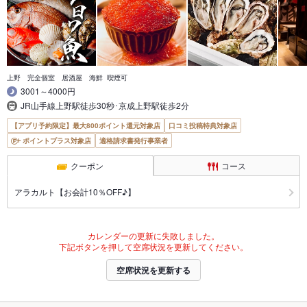
上野 完全個室 居酒屋 海鮮 喫煙可
3001～4000円
JR山手線上野駅徒歩30秒･京成上野駅徒歩2分
【アプリ予約限定】最大800ポイント還元対象店
口コミ投稿特典対象店
ポイントプラス対象店
適格請求書発行事業者
クーポン
コース
アラカルト【お会計10％OFF♪】
カレンダーの更新に失敗しました。
下記ボタンを押して空席状況を更新してください。
空席状況を更新する