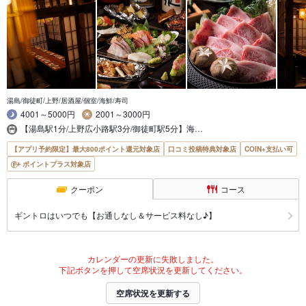
湯島/御徒町/上野/居酒屋/個室/海鮮/寿司
4001～5000円
2001～3000円
【湯島駅1分/上野広小路駅3分/御徒町駅5分】海…
【アプリ予約限定】最大800ポイント還元対象店
口コミ投稿特典対象店
COIN+支払い可
ポイントプラス対象店
クーポン
コース
ギントロはいつでも【お通しなし＆サービス料なし♪】
カレンダーの更新に失敗しました。
下記ボタンを押して空席状況を更新してください。
空席状況を更新する