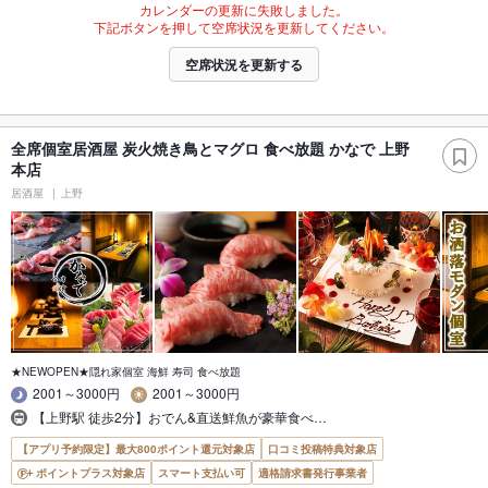
カレンダーの更新に失敗しました。
下記ボタンを押して空席状況を更新してください。
空席状況を更新する
全席個室居酒屋 炭火焼き鳥とマグロ 食べ放題 かなで 上野
本店
居酒屋
上野
★NEWOPEN★隠れ家個室 海鮮 寿司 食べ放題
2001～3000円
2001～3000円
【上野駅 徒歩2分】おでん&直送鮮魚が豪華食べ…
【アプリ予約限定】最大800ポイント還元対象店
口コミ投稿特典対象店
ポイントプラス対象店
スマート支払い可
適格請求書発行事業者