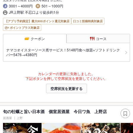
北京ダックの名店【北京火考鴨店】が上野に
3001～4000円
501～1000円
JR上野駅 不忍口より徒歩約1分
【アプリ予約限定】最大800ポイント還元対象店
口コミ投稿特典対象店
ポイントプラス対象店
クーポン
コース
ナマコオイスターソース煮サービス！5148円食べ放題+ソフトドリンク
バー5476→4380円
カレンダーの更新に失敗しました。
下記ボタンを押して空席状況を更新してください。
空席状況を更新する
旬の牡蠣と旨い日本酒 個室居酒屋 今日ワ魚 上野店
居酒屋
上野