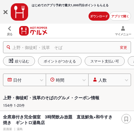
はじめてのアプリ予約で最大
1,000円分ポイントもらえる
ダウンロード
アプリで開く
戻る
マイメニュー
上野・御徒町・浅草 そば
変更
絞り込む
ポイントがつかえる
スマート支払い可
日付
時間
人数
上野・御徒町・浅草のそばのグルメ・クーポン情報
154件 1-20件
全席扉付き完全個室 3時間飲み放題 直送鮮魚×和牛すき
焼き ギントロ湯島店
居酒屋
湯島