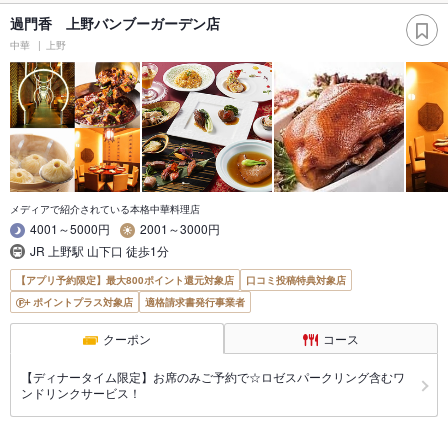
過門香 上野バンブーガーデン店
中華
上野
メディアで紹介されている本格中華料理店
4001～5000円
2001～3000円
JR 上野駅 山下口 徒歩1分
【アプリ予約限定】最大800ポイント還元対象店
口コミ投稿特典対象店
ポイントプラス対象店
適格請求書発行事業者
クーポン
コース
【ディナータイム限定】お席のみご予約で☆ロゼスパークリング含むワ
ンドリンクサービス！