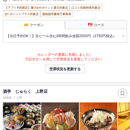
【アプリ予約限定】最大800ポイント還元対象店
口コミ投稿特典対象店
ポイントプラス対象店
適格請求書発行事業者
クーポン
コース
【当日予約OK！】生ビール含む2時間飲み放題2500円（2750円税込）
カレンダーの更新に失敗しました。
下記ボタンを押して空席状況を更新してください。
空席状況を更新する
酒亭 じゅらく 上野店
居酒屋
上野