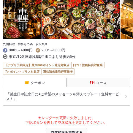
九州料理 博多もつ鍋 炭火焼鳥
3001～4000円
2001～3000円
東京ﾒﾄﾛ銀座線浅草駅1出口より徒歩約6分
【アプリ予約限定】最大800ポイント還元対象店
口コミ投稿特典対象店
ポイントプラス対象店
適格請求書発行事業者
クーポン
コース
「誕生日や記念日に♪ご希望のメッセージを添えてプレート無料サービ
ス！」
カレンダーの更新に失敗しました。
下記ボタンを押して空席状況を更新してください。
空席状況を更新する