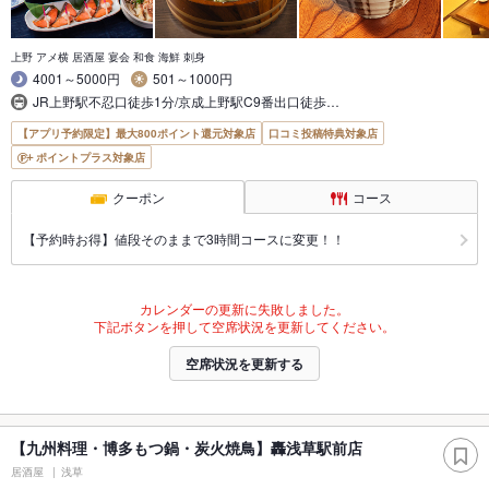
上野 アメ横 居酒屋 宴会 和食 海鮮 刺身
4001～5000円
501～1000円
JR上野駅不忍口徒歩1分/京成上野駅C9番出口徒歩…
【アプリ予約限定】最大800ポイント還元対象店
口コミ投稿特典対象店
ポイントプラス対象店
クーポン
コース
【予約時お得】値段そのままで3時間コースに変更！！
カレンダーの更新に失敗しました。
下記ボタンを押して空席状況を更新してください。
空席状況を更新する
【九州料理・博多もつ鍋・炭火焼鳥】轟浅草駅前店
居酒屋
浅草