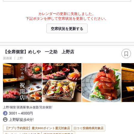
カレンダーの更新に失敗しました。
下記ボタンを押して空席状況を更新してください。
空席状況を更新する
【全席個室】めしや 一之助 上野店
居酒屋
上野
上野/個室/居酒屋/飲み放題/完全個室/
3001～4000円
上野駅徒歩4分!
【アプリ予約限定】最大800ポイント還元対象店
口コミ投稿特典対象店