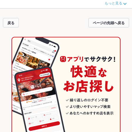
もっと見る
得なクーポンはもちろん、とっておきのメニューや季節のおすすめ料理など、
お店の最新情報をご紹介しているので安心！24時間使える簡単便利なネット予
約が使えるお店も拡大中です。友達どうしの飲み会にも、会社の宴会にも、デ
ートやパーティーにもお得に便利にホットペッパーグルメをご利用ください。
戻る
ページの先頭へ戻る