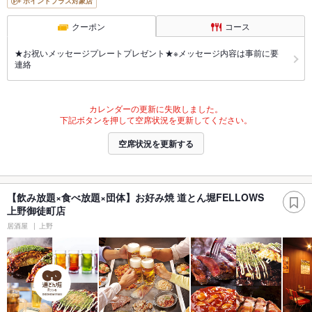
ポイントプラス対象店
クーポン
コース
★お祝いメッセージプレートプレゼント★※メッセージ内容は事前に要
連絡
カレンダーの更新に失敗しました。
下記ボタンを押して空席状況を更新してください。
空席状況を更新する
【飲み放題×食べ放題×団体】お好み焼 道とん堀FELLOWS
上野御徒町店
居酒屋
上野