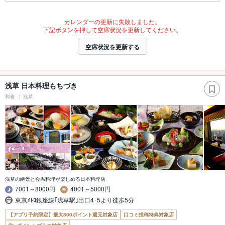
カレンダーの更新に失敗しました。
下記ボタンを押して空席状況を更新してください。
空席状況を更新する
浅草 日本料理もちづき
和食
浅草
浅草の絶景と会席料理が楽しめる日本料理店
7001～8000円
4001～5000円
東京ﾒﾄﾛ銀座線｢浅草駅｣出口4･5より徒歩5分
【アプリ予約限定】最大800ポイント還元対象店
口コミ投稿特典対象店