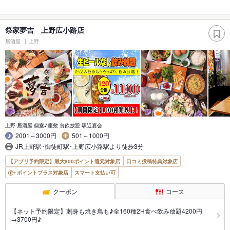
祭家夢吉 上野広小路店
居酒屋
上野
上野 居酒屋 個室♪座敷 食飲放題 駅近宴会
2001～3000円
501～1000円
JR上野駅･御徒町駅･上野広小路駅より徒歩3分
【アプリ予約限定】最大800ポイント還元対象店
口コミ投稿特典対象店
ポイントプラス対象店
スマート支払い可
クーポン
コース
【ネット予約限定】刺身も焼き鳥も♪全160種2H食べ飲み放題4200円
→3700円♪