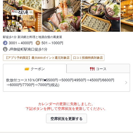
駅徒歩1分 新潟郷土料理と地酒自慢の蕎麦屋
3001～4000円
501～1000円
JR御徒町駅南口徒歩1分
【アプリ予約限定】最大800ポイント還元対象店
口コミ投稿特典対象店
クーポン
コース
飲放付コース10％OFF!!■5500円⇒5000円/4950円⇒4500円/6600円
⇒6000円/7700円⇒7000円(税込)
カレンダーの更新に失敗しました。
下記ボタンを押して空席状況を更新してください。
空席状況を更新する