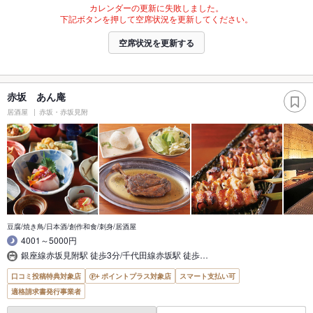
カレンダーの更新に失敗しました。
下記ボタンを押して空席状況を更新してください。
空席状況を更新する
赤坂 あん庵
居酒屋
赤坂・赤坂見附
豆腐/焼き鳥/日本酒/創作和食/刺身/居酒屋
4001～5000円
銀座線赤坂見附駅 徒歩3分/千代田線赤坂駅 徒歩…
口コミ投稿特典対象店
ポイントプラス対象店
スマート支払い可
適格請求書発行事業者