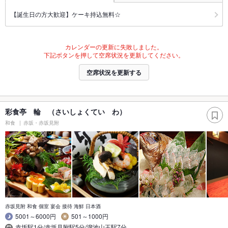
【誕生日の方大歓迎】ケーキ持込無料☆
カレンダーの更新に失敗しました。
下記ボタンを押して空席状況を更新してください。
空席状況を更新する
彩食亭 輪 （さいしょくてい わ）
和食
赤坂・赤坂見附
赤坂見附 和食 個室 宴会 接待 海鮮 日本酒
5001～6000円
501～1000円
赤坂駅1分/赤坂見附駅5分/溜池山王駅7分