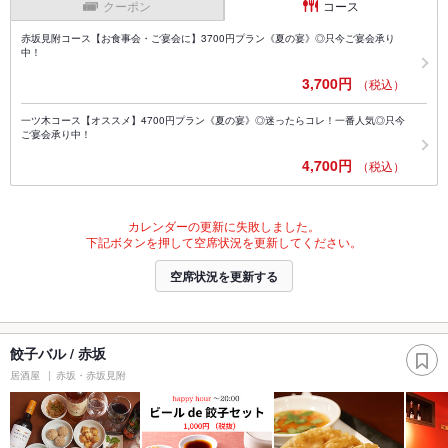
クーポン
コース
赤坂見附コース【お食事会・ご宴会に】3700円プラン《夏の宴》◎只今ご宴会承り
中！
3,700円
（税込）
一ツ木コース【オススメ】4700円プラン《夏の宴》◎迷ったらコレ！一番人気◎只今
ご宴会承り中！
4,700円
（税込）
カレンダーの更新に失敗しました。
下記ボタンを押して空席状況を更新してください。
空席状況を更新する
餃子バル / 赤坂
居酒屋
赤坂・赤坂見附