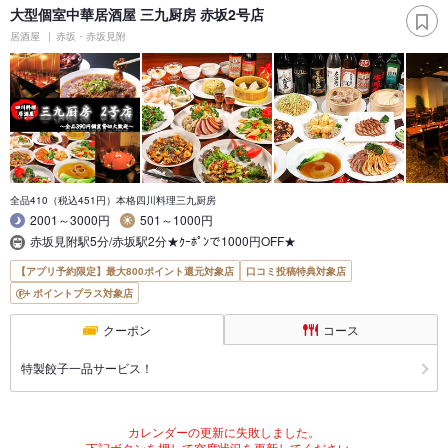
大型個室中華居酒屋 三九厨房 赤坂2号店
居酒屋
赤坂・赤坂見附
全品410（税込451円）本格四川料理三九厨房
2001～3000円
501～1000円
赤坂見附駅5分/赤坂駅2分★ｸｰﾎﾟﾝで1000円OFF★
【アプリ予約限定】最大800ポイント還元対象店
口コミ投稿特典対象店
ポイントプラス対象店
クーポン
コース
特製餃子一品サービス！
カレンダーの更新に失敗しました。
下記ボタンを押して空席状況を更新してください。