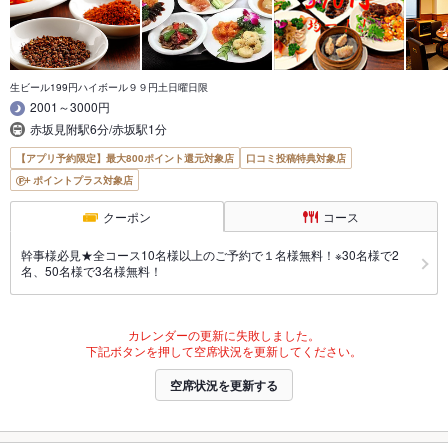
生ビール199円ハイボール９９円土日曜日限
2001～3000円
赤坂見附駅6分/赤坂駅1分
【アプリ予約限定】最大800ポイント還元対象店
口コミ投稿特典対象店
ポイントプラス対象店
クーポン
コース
幹事様必見★全コース10名様以上のご予約で１名様無料！※30名様で2
名、50名様で3名様無料！
カレンダーの更新に失敗しました。
下記ボタンを押して空席状況を更新してください。
空席状況を更新する