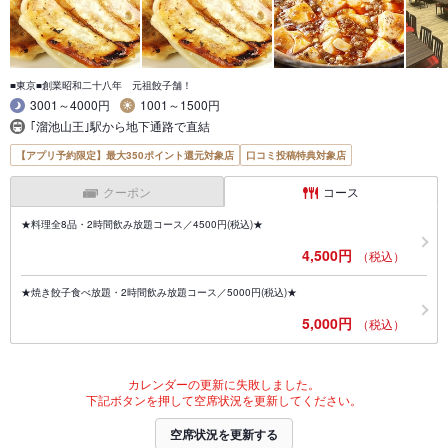
■東京■創業昭和二十八年 元祖餃子舗！
3001～4000円
1001～1500円
｢溜池山王｣駅から地下通路で直結
【アプリ予約限定】最大350ポイント還元対象店
口コミ投稿特典対象店
クーポン
コース
★料理全8品・2時間飲み放題コース／4500円(税込)★
4,500円
（税込）
★焼き餃子食べ放題・2時間飲み放題コース／5000円(税込)★
5,000円
（税込）
カレンダーの更新に失敗しました。
下記ボタンを押して空席状況を更新してください。
空席状況を更新する