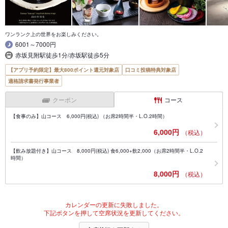
ワンランク上の世界をお楽しみください。
6001～7000円
赤坂見附駅徒歩1分/赤坂駅徒歩5分
【アプリ予約限定】最大800ポイント還元対象店
口コミ投稿特典対象店
適格請求書発行事業者
クーポン
コース
【食事のみ】山コース 6,000円(税込) （お席2時間半・L.O.2時間）
6,000円
（税込）
【飲み放題付き】山コース 8,000円(税込) 食6,000+飲2,000（お席2時間半・L.O.2
時間）
8,000円
（税込）
カレンダーの更新に失敗しました。
下記ボタンを押して空席状況を更新してください。