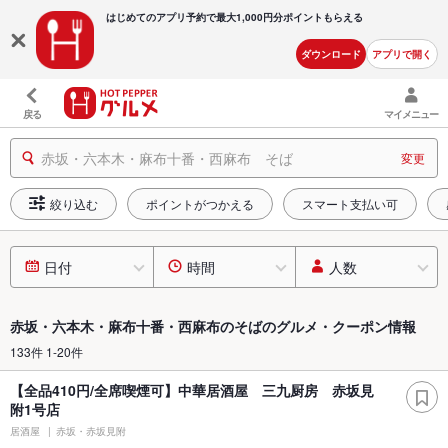
はじめてのアプリ予約で最大
1,000円分ポイントもらえる
ダウンロード
アプリで開く
戻る
マイメニュー
赤坂・六本木・麻布十番・西麻布 そば
変更
絞り込む
ポイントがつかえる
スマート支払い可
日付
時間
人数
赤坂・六本木・麻布十番・西麻布のそばのグルメ・クーポン情報
133件 1-20件
【全品410円/全席喫煙可】中華居酒屋 三九厨房 赤坂見
附1号店
居酒屋
赤坂・赤坂見附