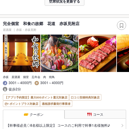
空席状況を更新する
完全個室 和食の故郷 花道 赤坂見附店
居酒屋
赤坂・赤坂見附
赤坂 居酒屋 個室 忘年会 肉 焼鳥
3001～4000円
3001～4000円
徒歩2分
【アプリ予約限定】最大800ポイント還元対象店
口コミ投稿特典対象店
ポイントプラス対象店
適格請求書発行事業者
クーポン
コース
【幹事様必見◇8名様以上限定】 コースのご利用で幹事1名様無料♪