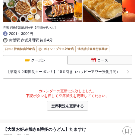
赤坂で博多流薄皮餃子【元祖餃子バル】
2001～3000円
赤阪駅 赤坂見附駅 徒歩4分
口コミ投稿特典対象店
ポイントプラス対象店
適格請求書発行事業者
クーポン
コース
【早割り２時間制クーポン！】 10％引き（ハッピーアワー強化月間）
カレンダーの更新に失敗しました。
下記ボタンを押して空席状況を更新してください。
空席状況を更新する
【大阪お好み焼き&博多のうどん】たますけ