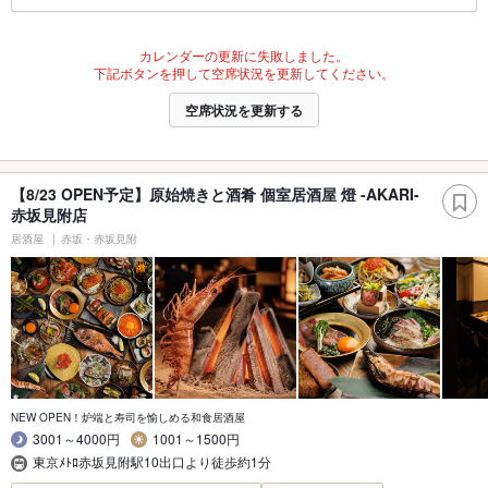
カレンダーの更新に失敗しました。
下記ボタンを押して空席状況を更新してください。
空席状況を更新する
【8/23 OPEN予定】原始焼きと酒肴 個室居酒屋 燈 -AKARI-
赤坂見附店
居酒屋
赤坂・赤坂見附
NEW OPEN！炉端と寿司を愉しめる和食居酒屋
3001～4000円
1001～1500円
東京ﾒﾄﾛ赤坂見附駅10出口より徒歩約1分