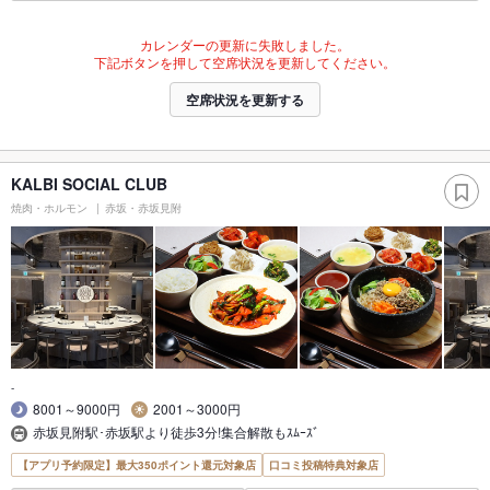
カレンダーの更新に失敗しました。
下記ボタンを押して空席状況を更新してください。
空席状況を更新する
KALBI SOCIAL CLUB
焼肉・ホルモン
赤坂・赤坂見附
-
8001～9000円
2001～3000円
赤坂見附駅･赤坂駅より徒歩3分!集合解散もｽﾑｰｽﾞ
【アプリ予約限定】最大350ポイント還元対象店
口コミ投稿特典対象店