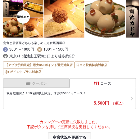
定食と居酒屋どちらも楽しめる定食居酒屋◎
3001～4000円
1001～1500円
東京ﾒﾄﾛ溜池山王駅9出口より徒歩約2分
【アプリ予約限定】最大350ポイント還元対象店
口コミ投稿特典対象店
ポイントプラス対象店
クーポン
コース
飲み放題付き！10名様以上限定、季節の5000円コース！
5,500円
（税込）
カレンダーの更新に失敗しました。
下記ボタンを押して空席状況を更新してください。
空席状況を更新する