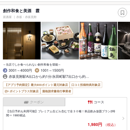
創作和食と美酒 霞
居酒屋
赤坂・赤坂見附
～当店でしか食べられない創作和食を堪能～
3001～4000円
1001～1500円
赤坂見附駅A出口から約1分/永田町駅7出口から約…
【アプリ予約限定】最大800ポイント還元対象店
口コミ投稿特典対象店
ポイントプラス対象店
適格請求書発行事業者
クーポン
コース
【当日予約も利用可能】プレミアム生ビル含むで全３０種！単品飲み放題プラン2時
間⇒ 1980税込
1,980円
（税込）