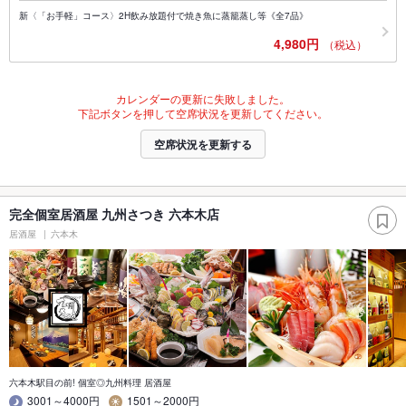
新〈「お手軽」コース〉2H飲み放題付で焼き魚に蒸籠蒸し等《全7品》
4,980円
（税込）
カレンダーの更新に失敗しました。
下記ボタンを押して空席状況を更新してください。
空席状況を更新する
完全個室居酒屋 九州さつき 六本木店
居酒屋
六本木
六本木駅目の前! 個室◎九州料理 居酒屋
3001～4000円
1501～2000円