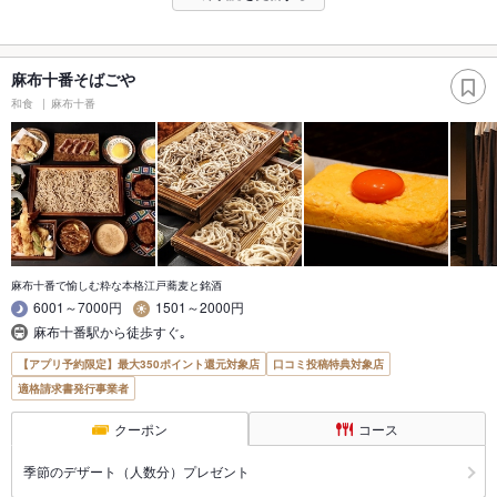
麻布十番そばごや
和食
麻布十番
麻布十番で愉しむ粋な本格江戸蕎麦と銘酒
6001～7000円
1501～2000円
麻布十番駅から徒歩すぐ｡
【アプリ予約限定】最大350ポイント還元対象店
口コミ投稿特典対象店
適格請求書発行事業者
クーポン
コース
季節のデザート（人数分）プレゼント