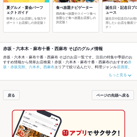
夏グルメ・宴会パーフ
食べ放題ナビゲーター
誕生日・記念日プ
ェクトガイド
ュース
焼肉食べ放題やスイーツ食べ
放題など食べ放題お店探しの
幹事さんのお店探しを強力サ
誕生日や記念日のお祝
決定版！
ポート！お店探しの決定版！
用したいお店を徹底リ
チ！
赤坂・六本木・麻布十番・西麻布 そばのグルメ情報
赤坂・六本木・麻布十番・西麻布 そばのお店一覧です。注目の特集や季節のお
すすめ情報から簡単お店検索！赤坂・六本木・麻布十番・西麻布のおすすめ
赤
坂・赤坂見附
、
六本木
、
西麻布
エリアで絞り込んだり、料理ジャンル
居酒屋
、
和食
、
中華
やこだわりメニュー
からあげ
、
お茶漬け
、
手羽先
でお店探しができ
もっと見る
ます。ホットペッパーグルメなら、お得なクーポンはもちろん、とっておきの
メニューや季節のおすすめ料理など、お店の最新情報をご紹介しているので安
心！24時間使える簡単便利なネット予約が使えるお店も拡大中です。友達どう
しの飲み会にも、会社の宴会にも、デートやパーティーにもお得に便利にホッ
戻る
ページの先頭へ戻る
トペッパーグルメをご利用ください。