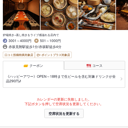
炉端焼き×蒸し焼きをライブ感溢れる店内で
3001～4000円
501～1000円
赤坂見附駅徒歩1分/赤坂駅徒歩4分
口コミ投稿特典対象店
ポイントプラス対象店
クーポン
コース
《ハッピーアワー》OPEN～18時まで生ビールを含む対象ドリンクが全
品290円♪
カレンダーの更新に失敗しました。
下記ボタンを押して空席状況を更新してください。
空席状況を更新する