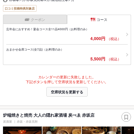
口コミ投稿特典対象店
クーポン
コース
忘年会におすすめ！宴会コース全11品4000円（お料理のみ）
4,000円
（税込）
おまかせ会席コース(全7品)（お料理のみ）
5,500円
（税込）
カレンダーの更新に失敗しました。
下記ボタンを押して空席状況を更新してください。
空席状況を更新する
炉端焼きと焼売 大人の隠れ家酒場 炭べゑ 赤坂店
居酒屋
赤坂・赤坂見附