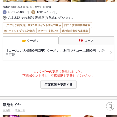
六本木 個室 居酒屋 天ぷら おでん 日本酒
4001～5000円
1001～1500円
六本木駅 徒歩30秒 喫煙席(加熱式)ございます｡
【アプリ予約限定】最大350ポイント還元対象店
口コミ投稿特典対象店
ポイントプラス対象店
スマート支払い可
適格請求書発行事業者
クーポン
コース
【コースお1人様500円OFF】クーポン ご利用で各コース2500円～ご利
用可能
カレンダーの更新に失敗しました。
下記ボタンを押して空席状況を更新してください。
空席状況を更新する
溜池カドヤ
居酒屋
溜池山王