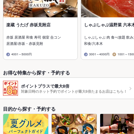
楽蔵 うたげ 赤坂見附店
しゃぶしゃぶ温野菜 六本
赤坂 居酒屋 和食 寿司 個室 合コン
しゃぶしゃぶ 肉 食べ放題 飲
居酒屋/赤坂・赤坂見附
和食/六本木
4001～5000円
3001～4000円
1001～150
お得な特集から探す・予約する
ポイントプラスで最大8倍
対象日時のネット予約でポイントが最大8倍たまるお店はこちら！
目的から探す・予約する