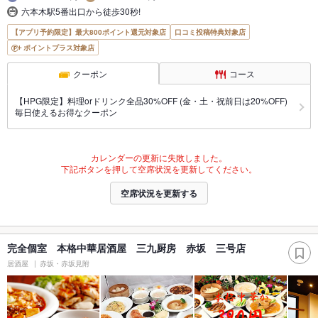
六本木駅5番出口から徒歩30秒!
【アプリ予約限定】最大800ポイント還元対象店
口コミ投稿特典対象店
ポイントプラス対象店
クーポン
コース
【HPG限定】料理orドリンク全品30%OFF (金・土・祝前日は20%OFF)
毎日使えるお得なクーポン
カレンダーの更新に失敗しました。
下記ボタンを押して空席状況を更新してください。
空席状況を更新する
完全個室 本格中華居酒屋 三九厨房 赤坂 三号店
居酒屋
赤坂・赤坂見附