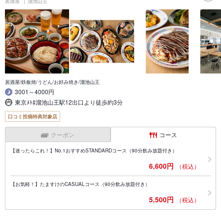
居酒屋
溜池山王
居酒屋/鉄板焼/うどん/お好み焼き/溜池山王
3001～4000円
東京ﾒﾄﾛ溜池山王駅12出口より徒歩約3分
口コミ投稿特典対象店
クーポン
コース
【迷ったらこれ！】No.1おすすめSTANDARDコース（90分飲み放題付き）
6,600円
（税込）
【お気軽！】たますけのCASUALコース（90分飲み放題付き）
5,500円
（税込）