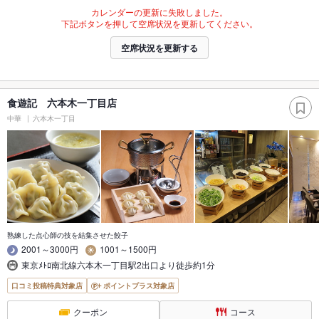
カレンダーの更新に失敗しました。
下記ボタンを押して空席状況を更新してください。
空席状況を更新する
食遊記 六本木一丁目店
中華
六本木一丁目
熟練した点心師の技を結集させた餃子
2001～3000円
1001～1500円
東京ﾒﾄﾛ南北線六本木一丁目駅2出口より徒歩約1分
口コミ投稿特典対象店
ポイントプラス対象店
クーポン
コース