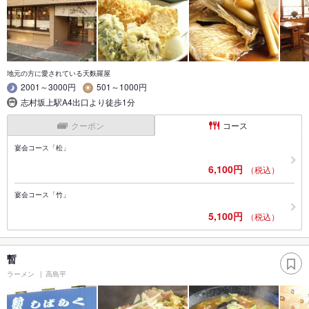
地元の方に愛されている天麩羅屋
2001～3000円
501～1000円
志村坂上駅A4出口より徒歩1分
クーポン
コース
宴会コース「松」
6,100円
（税込）
宴会コース「竹」
5,100円
（税込）
暫
ラーメン
高島平