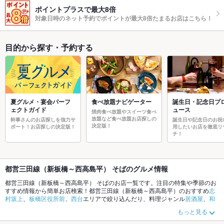
ポイントプラスで最大8倍
対象日時のネット予約でポイントが最大8倍たまるお店はこちら！
目的から探す・予約する
夏グルメ・宴会パーフ
食べ放題ナビゲーター
誕生日・記念日プ
ェクトガイド
ュース
焼肉食べ放題やスイーツ食べ
放題など食べ放題お店探しの
幹事さんのお店探しを強力サ
誕生日や記念日のお祝
決定版！
ポート！お店探しの決定版！
用したいお店を徹底リ
チ！
都営三田線（新板橋～西高島平） そばのグルメ情報
都営三田線（新板橋～西高島平） そばのお店一覧です。注目の特集や季節のお
すすめ情報から簡単お店検索！都営三田線（新板橋～西高島平）のおすすめ
志
村坂上
、
板橋区役所前
、
西台
エリアで絞り込んだり、料理ジャンル
居酒屋
、
和
食
、
ラーメン
やこだわりメニュー
からあげ
、
お茶漬け
、
手羽先
でお店探しがで
もっと見る
きます。ホットペッパーグルメなら、お得なクーポンはもちろん、とっておき
のメニューや季節のおすすめ料理など、お店の最新情報をご紹介しているので