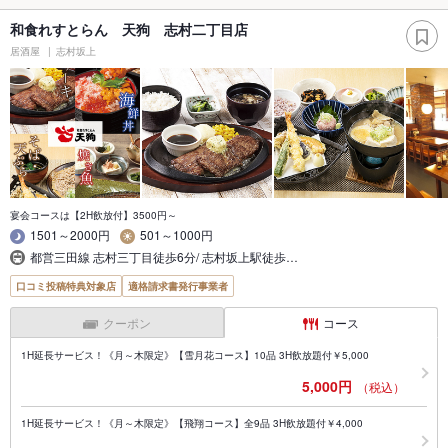
和食れすとらん 天狗 志村二丁目店
居酒屋
志村坂上
宴会コースは【2H飲放付】3500円～
1501～2000円
501～1000円
都営三田線 志村三丁目徒歩6分/ 志村坂上駅徒歩…
口コミ投稿特典対象店
適格請求書発行事業者
クーポン
コース
1H延長サービス！《月～木限定》【雪月花コース】10品 3H飲放題付￥5,000
5,000円
（税込）
1H延長サービス！《月～木限定》【飛翔コース】全9品 3H飲放題付￥4,000