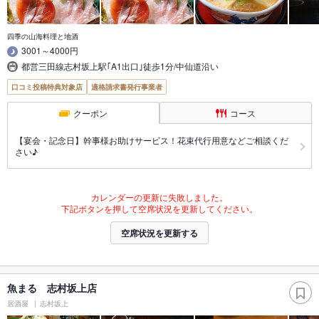
四季の山海料理と地酒
3001～4000円
都営三田線志村坂上駅｢A1出口｣徒歩1分/中仙道沿い
口コミ投稿特典対象店
適格請求書発行事業者
クーポン
コース
【宴会・記念日】幹事様お助けサービス！花束代行用意などご相談くだ
さい♪
カレンダーの更新に失敗しました。
下記ボタンを押して空席状況を更新してください。
空席状況を更新する
魚まる 志村坂上店
居酒屋
志村坂上