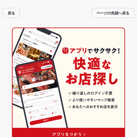
安心！24時間使える簡単便利なネット予約が使えるお店も拡大中です。友達ど
うしの飲み会にも、会社の宴会にも、デートやパーティーにもお得に便利にホ
戻る
ページの先頭へ戻る
ットペッパーグルメをご利用ください。