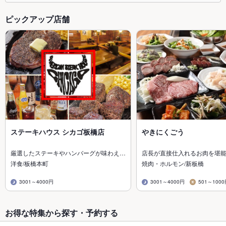
ピックアップ店舗
ステーキハウス シカゴ板橋店
やきにくごう
厳選したステーキやハンバーグが味わえ…
店長が直接仕入れるお肉を堪
洋食/板橋本町
焼肉・ホルモン/新板橋
3001～4000円
3001～4000円
501～100
お得な特集から探す・予約する