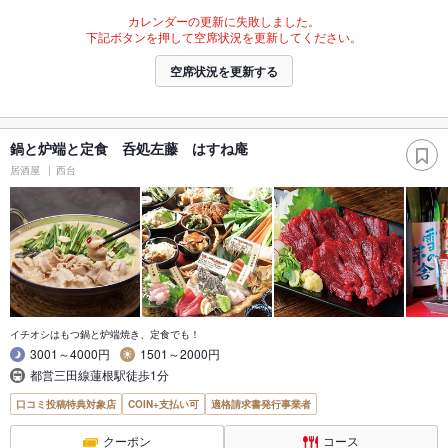
カレンダーの更新に失敗しました。
下記ボタンを押して空席状況を更新してください。
空席状況を更新する
鍋と炉端と定食 呑処左藤 はすね庵
居酒屋
西台
イチオシはもつ鍋と炉端焼き、定食でも！
3001～4000円
1501～2000円
都営三田線蓮根駅徒歩1分
口コミ投稿特典対象店
COIN+支払い可
適格請求書発行事業者
クーポン
コース