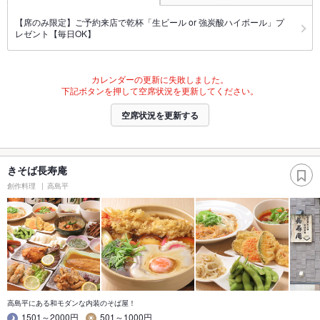
【席のみ限定】ご予約来店で乾杯「生ビール or 強炭酸ハイボール」プ
レゼント【毎日OK】
カレンダーの更新に失敗しました。
下記ボタンを押して空席状況を更新してください。
空席状況を更新する
きそば長寿庵
創作料理
高島平
高島平にある和モダンな内装のそば屋！
1501～2000円
501～1000円