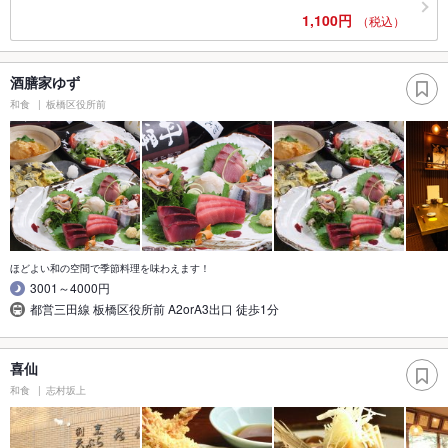
1,100円
（税込）
酒膳家ゆず
和食
板橋区役所前
ほどよい和の空間で季節料理を味わえます！
3001～4000円
都営三田線 板橋区役所前 A2orA3出口 徒歩1分
喜仙
和食
志村坂上