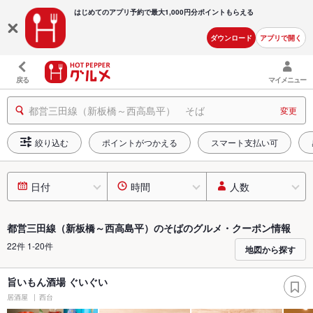
はじめてのアプリ予約で最大
1,000円分ポイントもらえる
ダウンロード
アプリで開く
戻る
マイメニュー
都営三田線（新板橋～西高島平） そば
変更
絞り込む
ポイントがつかえる
スマート支払い可
日付
時間
人数
都営三田線（新板橋～西高島平）のそばのグルメ・クーポン情報
22件 1-20件
地図から探す
旨いもん酒場 ぐいぐい
居酒屋
西台