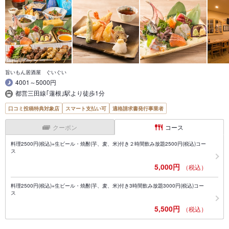
旨いもん居酒屋 ぐいぐい
4001～5000円
都営三田線｢蓮根｣駅より徒歩1分
口コミ投稿特典対象店
スマート支払い可
適格請求書発行事業者
クーポン
コース
料理2500円(税込)+生ビール・焼酎(芋、麦、米)付き２時間飲み放題2500円(税込)コー
ス
5,000円
（税込）
料理2500円(税込)+生ビール・焼酎(芋、麦、米)付き3時間飲み放題3000円(税込)コー
ス
5,500円
（税込）