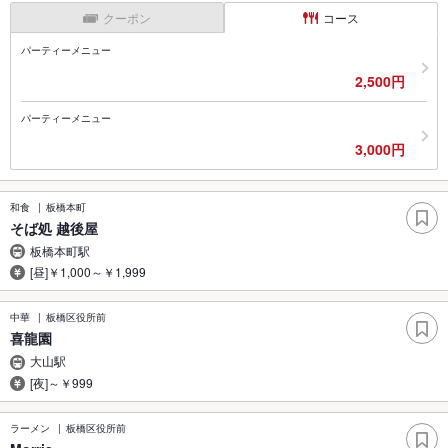
クーポン
コース
パーティーメニュー
2,500円
パーティーメニュー
3,000円
和食
板橋本町
そば処 越後屋
板橋本町駅
[昼]￥1,000～￥1,999
中華
板橋区役所前
喜龍園
大山駅
[夜]～￥999
ラーメン
板橋区役所前