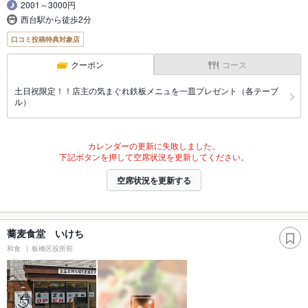
2001～3000円
西台駅から徒歩2分
口コミ投稿特典対象店
クーポン
コース
土日祝限定！！店主の気まぐれ鉄板メニュを一皿プレゼント（各テーブ
ル）
カレンダーの更新に失敗しました。
下記ボタンを押して空席状況を更新してください。
空席状況を更新する
蕎麦食堂 いけち
和食
板橋区役所前