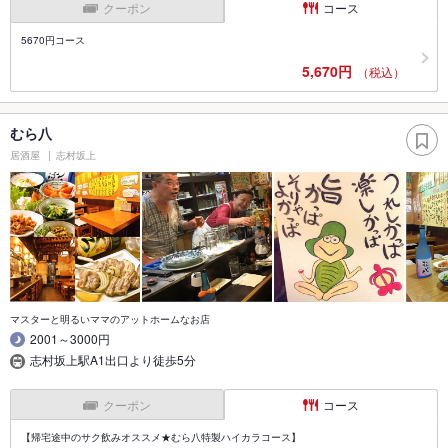
クーポン
コース
5670円コース
5,670円
（税込）
むら八
居酒屋
志村坂上
マスターと明るいママのアットホームなお店
2001～3000円
志村坂上駅A1出口より徒歩5分
クーポン
コース
【帰宅途中のサク飲みオススメ★むら八特製ハイカラコース】