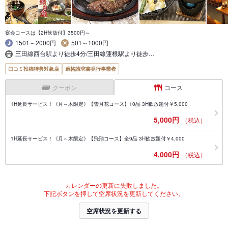
宴会コースは【2H飲放付】3500円～
1501～2000円
501～1000円
三田線西台駅より徒歩4分/三田線蓮根駅より徒歩…
口コミ投稿特典対象店
適格請求書発行事業者
クーポン
コース
1H延長サービス！《月～木限定》【雪月花コース】10品 3H飲放題付￥5,000
5,000円
（税込）
1H延長サービス！《月～木限定》【飛翔コース】全9品 3H飲放題付￥4,000
4,000円
（税込）
カレンダーの更新に失敗しました。
下記ボタンを押して空席状況を更新してください。
空席状況を更新する