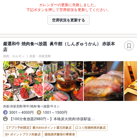
カレンダーの更新に失敗しました。
下記ボタンを押して空席状況を更新してください。
空席状況を更新する
厳選和牛 焼肉食べ放題 眞牛館（しんぎゅうかん） 赤坂本
店
焼肉・ホルモン
赤坂・赤坂見附
赤坂/赤坂見附/和牛/焼肉/食べ放題/牛タン
3001～4000円
1001～1500円
【100分食放題2980円～】本格炭火焼肉!赤坂駅徒…
【アプリ予約限定】最大800ポイント還元対象店
口コミ投稿特典対象店
ポイントプラス対象店
適格請求書発行事業者