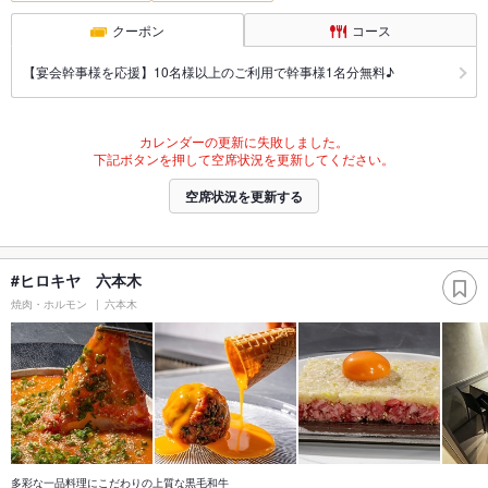
クーポン
コース
【宴会幹事様を応援】10名様以上のご利用で幹事様1名分無料♪
カレンダーの更新に失敗しました。
下記ボタンを押して空席状況を更新してください。
空席状況を更新する
#ヒロキヤ 六本木
焼肉・ホルモン
六本木
多彩な一品料理にこだわりの上質な黒毛和牛