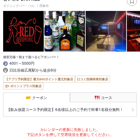
ダイニングバー・バル
西麻布
個室完備！朝まで遊べるビアポンバー！
4001～5000円
日比谷線広尾駅から徒歩9分
【アプリ予約限定】最大800ポイント還元対象店
口コミ投稿特典対象店
ポイントプラス対象店
クーポン
コース
【飲み放題コース予約限定】6名様以上のご予約で幹事1名様分無料！
カレンダーの更新に失敗しました。
下記ボタンを押して空席状況を更新してください。