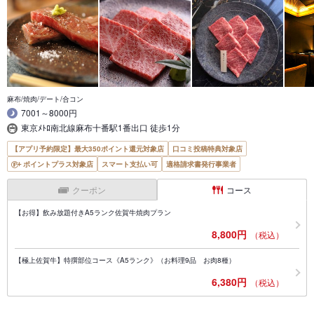
麻布/焼肉/デート/合コン
7001～8000円
東京ﾒﾄﾛ南北線麻布十番駅1番出口 徒歩1分
【アプリ予約限定】最大350ポイント還元対象店
口コミ投稿特典対象店
ポイントプラス対象店
スマート支払い可
適格請求書発行事業者
クーポン
コース
【お得】飲み放題付きA5ランク佐賀牛焼肉プラン
8,800円
（税込）
【極上佐賀牛】特撰部位コース《A5ランク》（お料理9品 お肉8種）
6,380円
（税込）