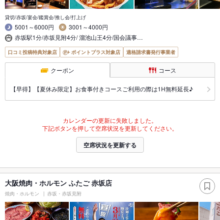
貸切/赤坂/宴会/鑑賞会/推し会/打上げ
5001～6000円
3001～4000円
赤坂駅1分/赤坂見附4分/ 溜池山王4分/国会議事…
口コミ投稿特典対象店
ポイントプラス対象店
適格請求書発行事業者
クーポン
コース
【早得】【夏休み限定】お食事付きコースご利用の際は1H無料延長♪
カレンダーの更新に失敗しました。
下記ボタンを押して空席状況を更新してください。
空席状況を更新する
大阪焼肉・ホルモン ふたご 赤坂店
焼肉・ホルモン
赤坂・赤坂見附