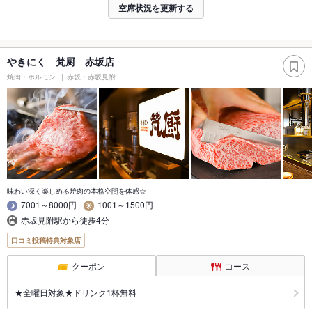
空席状況を更新する
やきにく 梵厨 赤坂店
焼肉・ホルモン
赤坂・赤坂見附
味わい深く楽しめる焼肉の本格空間を体感☆
7001～8000円
1001～1500円
赤坂見附駅から徒歩4分
口コミ投稿特典対象店
クーポン
コース
★全曜日対象★ドリンク1杯無料