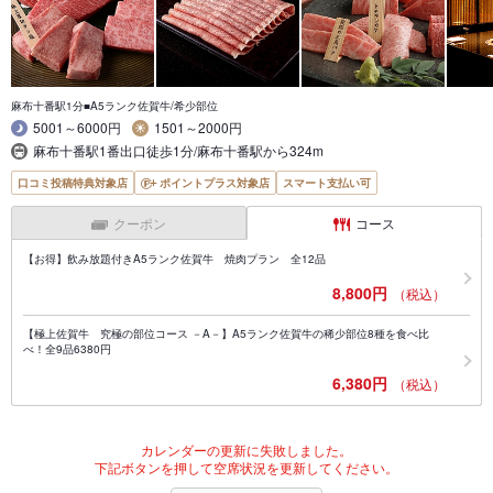
麻布十番駅1分■A5ランク佐賀牛/希少部位
5001～6000円
1501～2000円
麻布十番駅1番出口徒歩1分/麻布十番駅から324m
口コミ投稿特典対象店
ポイントプラス対象店
スマート支払い可
クーポン
コース
【お得】飲み放題付きA5ランク佐賀牛 焼肉プラン 全12品
8,800円
（税込）
【極上佐賀牛 究極の部位コース －A－】A5ランク佐賀牛の稀少部位8種を食べ比
べ！全9品6380円
6,380円
（税込）
カレンダーの更新に失敗しました。
下記ボタンを押して空席状況を更新してください。