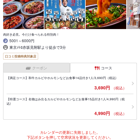
肉好き必見。今だけ食べられる特別肉！
5001～6000円
東京ﾒﾄﾛ赤坂見附駅より徒歩で3分
口コミ投稿特典対象店
クーポン
コース
【満足コース】和牛カルビやホルモンなどお食事14品付き1人/3,690円（税込)
3,690円
（税込）
【特選コース】名物はみ出るカルビやホルモンなどお食事15品付き1人/4,990円（税
込)
4,990円
（税込）
カレンダーの更新に失敗しました。
下記ボタンを押して空席状況を更新してください。