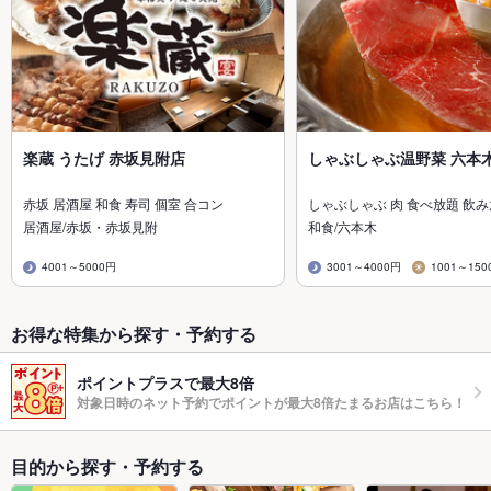
楽蔵 うたげ 赤坂見附店
しゃぶしゃぶ温野菜 六本
赤坂 居酒屋 和食 寿司 個室 合コン
しゃぶしゃぶ 肉 食べ放題 飲
居酒屋/赤坂・赤坂見附
和食/六本木
4001～5000円
3001～4000円
1001～150
お得な特集から探す・予約する
ポイントプラスで最大8倍
対象日時のネット予約でポイントが最大8倍たまるお店はこちら！
目的から探す・予約する