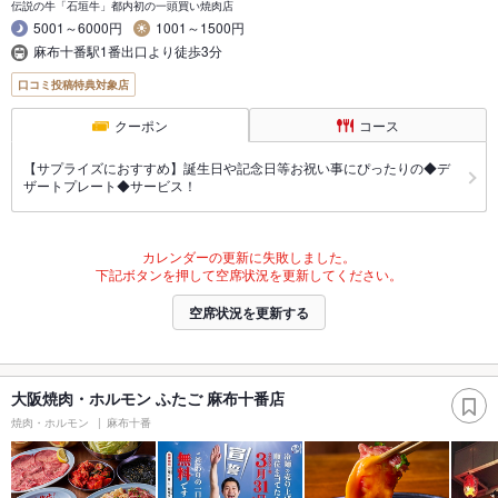
伝説の牛「石垣牛」都内初の一頭買い焼肉店
5001～6000円
1001～1500円
麻布十番駅1番出口より徒歩3分
口コミ投稿特典対象店
クーポン
コース
【サプライズにおすすめ】誕生日や記念日等お祝い事にぴったりの◆デ
ザートプレート◆サービス！
カレンダーの更新に失敗しました。
下記ボタンを押して空席状況を更新してください。
空席状況を更新する
大阪焼肉・ホルモン ふたご 麻布十番店
焼肉・ホルモン
麻布十番