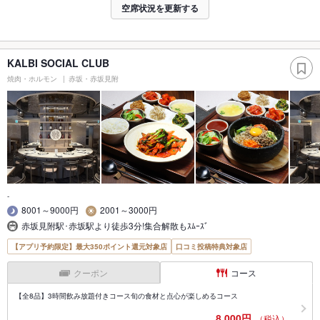
空席状況を更新する
KALBI SOCIAL CLUB
焼肉・ホルモン
赤坂・赤坂見附
-
8001～9000円
2001～3000円
赤坂見附駅･赤坂駅より徒歩3分!集合解散もｽﾑｰｽﾞ
【アプリ予約限定】最大350ポイント還元対象店
口コミ投稿特典対象店
クーポン
コース
【全8品】3時間飲み放題付きコース旬の食材と点心が楽しめるコース
8,000円
（税込）