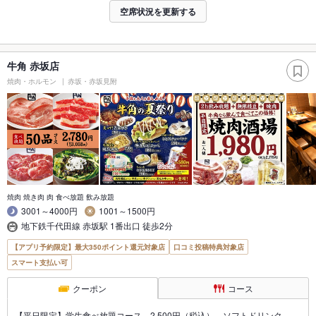
空席状況を更新する
牛角 赤坂店
焼肉・ホルモン
赤坂・赤坂見附
焼肉 焼き肉 肉 食べ放題 飲み放題
3001～4000円
1001～1500円
地下鉄千代田線 赤坂駅 1番出口 徒歩2分
【アプリ予約限定】最大350ポイント還元対象店
口コミ投稿特典対象店
スマート支払い可
クーポン
コース
【平日限定】学生食べ放題コース 2,500円（税込） ソフトドリンク