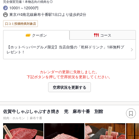
完全個室完備！本物志向の焼肉を◎
10001～12000円
東京ﾒﾄﾛ南北線麻布十番駅1出口より徒歩約2分
口コミ投稿特典対象店
クーポン
コース
【ホットペッパーグルメ限定】当店自慢の「乾杯ドリンク」1杯無料プ
レゼント！
カレンダーの更新に失敗しました。
下記ボタンを押して空席状況を更新してください。
空席状況を更新する
佐賀牛しゃぶしゃぶすき焼き 兜 麻布十番 別館
焼肉・ホルモン
麻布十番