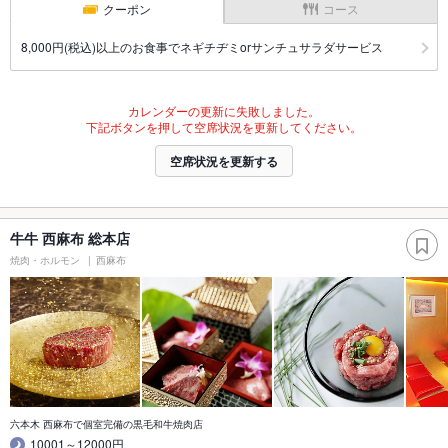
クーポン
コース
8,000円(税込)以上のお食事でネギチヂミorサンチュサラダサービス
カレンダーの更新に失敗しました。
下記ボタンを押して空席状況を更新してください。
空席状況を更新する
牛牛 西麻布 総本店
焼肉・ホルモン
西麻布
六本木 西麻布で個室完備の黒毛和牛焼肉店
10001～12000円