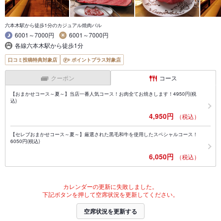
六本木駅から徒歩1分のカジュアル焼肉バル
6001～7000円
6001～7000円
各線六本木駅から徒歩1分
口コミ投稿特典対象店
ポイントプラス対象店
クーポン
コース
【おまかせコース～夏～】当店一番人気コース！お肉全てお焼きします！4950円(税
込)
4,950円
（税込）
【セレブおまかせコース～夏～】厳選された黒毛和牛を使用したスペシャルコース！
6050円(税込)
6,050円
（税込）
カレンダーの更新に失敗しました。
下記ボタンを押して空席状況を更新してください。
空席状況を更新する