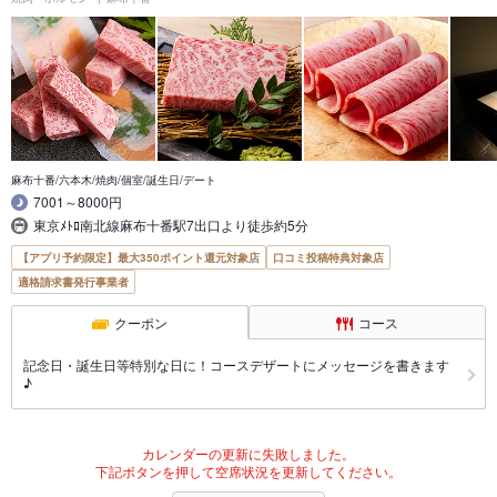
麻布十番/六本木/焼肉/個室/誕生日/デート
7001～8000円
東京ﾒﾄﾛ南北線麻布十番駅7出口より徒歩約5分
【アプリ予約限定】最大350ポイント還元対象店
口コミ投稿特典対象店
適格請求書発行事業者
クーポン
コース
記念日・誕生日等特別な日に！コースデザートにメッセージを書きます
♪
カレンダーの更新に失敗しました。
下記ボタンを押して空席状況を更新してください。