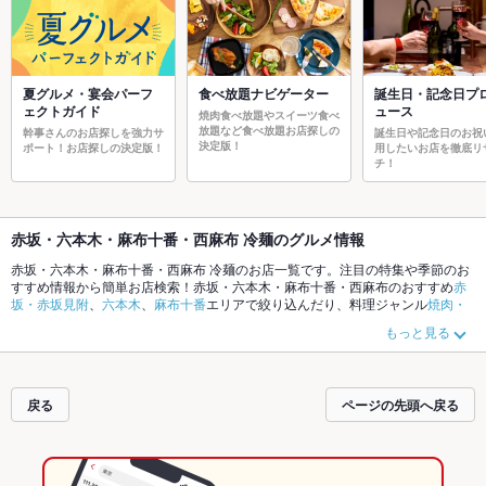
夏グルメ・宴会パーフ
食べ放題ナビゲーター
誕生日・記念日プ
ェクトガイド
ュース
焼肉食べ放題やスイーツ食べ
放題など食べ放題お店探しの
幹事さんのお店探しを強力サ
誕生日や記念日のお祝
決定版！
ポート！お店探しの決定版！
用したいお店を徹底リ
チ！
赤坂・六本木・麻布十番・西麻布 冷麺のグルメ情報
赤坂・六本木・麻布十番・西麻布 冷麺のお店一覧です。注目の特集や季節のお
すすめ情報から簡単お店検索！赤坂・六本木・麻布十番・西麻布のおすすめ
赤
坂・赤坂見附
、
六本木
、
麻布十番
エリアで絞り込んだり、料理ジャンル
焼肉・
ホルモン
、
韓国料理
、
居酒屋
やこだわりメニュー
からあげ
、
お茶漬け
、
手羽先
もっと見る
でお店探しができます。ホットペッパーグルメなら、お得なクーポンはもちろ
ん、とっておきのメニューや季節のおすすめ料理など、お店の最新情報をご紹
介しているので安心！24時間使える簡単便利なネット予約が使えるお店も拡大
中です。友達どうしの飲み会にも、会社の宴会にも、デートやパーティーにも
戻る
ページの先頭へ戻る
お得に便利にホットペッパーグルメをご利用ください。