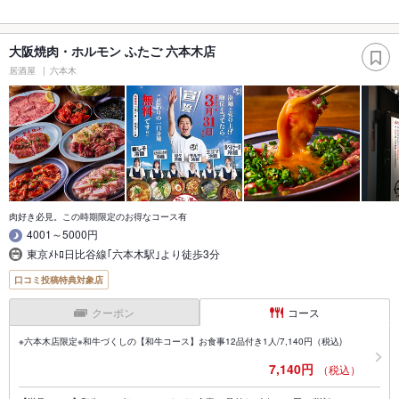
大阪焼肉・ホルモン ふたご 六本木店
居酒屋
六本木
肉好き必見。この時期限定のお得なコース有
4001～5000円
東京ﾒﾄﾛ日比谷線｢六本木駅｣より徒歩3分
口コミ投稿特典対象店
クーポン
コース
※六本木店限定※和牛づくしの【和牛コース】お食事12品付き1人/7,140円（税込)
7,140円
（税込）