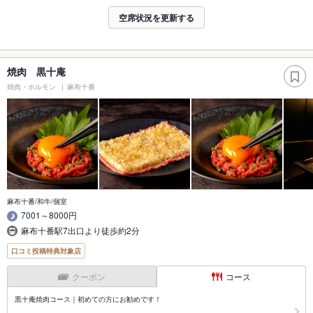
空席状況を更新する
焼肉 黒十庵
焼肉・ホルモン
麻布十番
麻布十番/和牛/個室
7001～8000円
麻布十番駅7出口より徒歩約2分
口コミ投稿特典対象店
クーポン
コース
黒十庵焼肉コース｜初めての方にお勧めです！