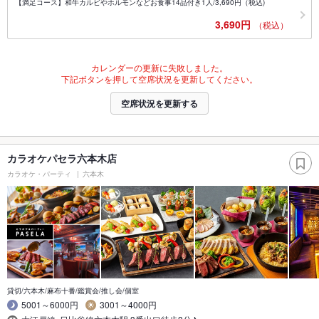
【満足コース】和牛カルビやホルモンなどお食事14品付き1人/3,690円（税込)
3,690円
（税込）
カレンダーの更新に失敗しました。
下記ボタンを押して空席状況を更新してください。
空席状況を更新する
カラオケパセラ六本木店
カラオケ・パーティ
六本木
貸切/六本木/麻布十番/鑑賞会/推し会/個室
5001～6000円
3001～4000円