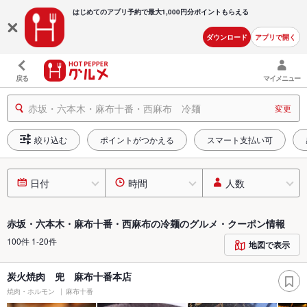
はじめてのアプリ予約で最大
1,000円分ポイントもらえる
ダウンロード
アプリで開く
戻る
マイメニュー
赤坂・六本木・麻布十番・西麻布 冷麺
変更
絞り込む
ポイントがつかえる
スマート支払い可
日付
時間
人数
赤坂・六本木・麻布十番・西麻布の冷麺のグルメ・クーポン情報
100件 1-20件
地図で表示
炭火焼肉 兜 麻布十番本店
焼肉・ホルモン
麻布十番