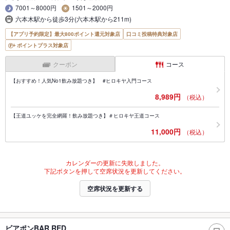
7001～8000円
1501～2000円
六本木駅から徒歩3分(六本木駅から211m)
【アプリ予約限定】最大800ポイント還元対象店
口コミ投稿特典対象店
ポイントプラス対象店
クーポン
コース
【おすすめ！人気No1飲み放題つき】 #ヒロキヤ入門コース
8,989円
（税込）
【王道ユッケを完全網羅！飲み放題つき】＃ヒロキヤ王道コース
11,000円
（税込）
カレンダーの更新に失敗しました。
下記ボタンを押して空席状況を更新してください。
空席状況を更新する
ビアポンBAR RED