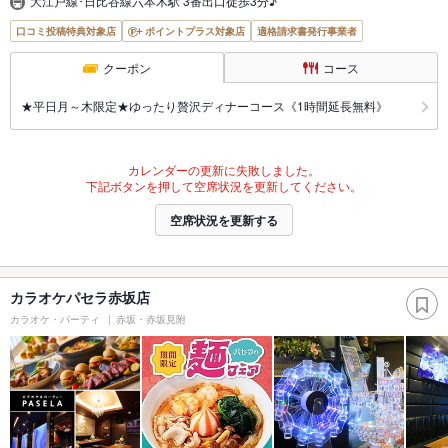
大江戸線･日比谷線六本木駅 3番出口徒歩3分♪
口コミ投稿特典対象店
ポイントプラス対象店
適格請求書発行事業者
クーポン
コース
★平日月～木限定★ゆったり贅沢ディナーコース《1時間延長無料》
カレンダーの更新に失敗しました。
下記ボタンを押して空席状況を更新してください。
空席状況を更新する
カラオケパセラ赤坂店
カラオケ・パーティ
赤坂・赤坂見附