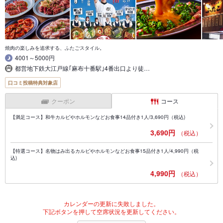
焼肉の楽しみを追求する、ふたごスタイル。
4001～5000円
都営地下鉄大江戸線｢麻布十番駅｣4番出口より徒…
口コミ投稿特典対象店
クーポン
コース
【満足コース】和牛カルビやホルモンなどお食事14品付き1人/3,690円（税込)
3,690円
（税込）
【特選コース】名物はみ出るカルビやホルモンなどお食事15品付き1人/4,990円（税
込)
4,990円
（税込）
カレンダーの更新に失敗しました。
下記ボタンを押して空席状況を更新してください。