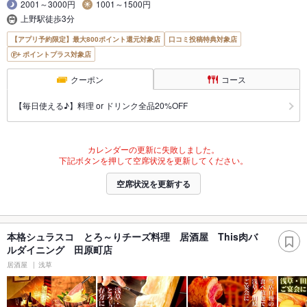
2001～3000円
1001～1500円
上野駅徒歩3分
【アプリ予約限定】最大800ポイント還元対象店
口コミ投稿特典対象店
ポイントプラス対象店
クーポン
コース
【毎日使える♪】料理 or ドリンク全品20%OFF
カレンダーの更新に失敗しました。
下記ボタンを押して空席状況を更新してください。
空席状況を更新する
本格シュラスコ とろ～りチーズ料理 居酒屋 This肉バ
ルダイニング 田原町店
居酒屋
浅草