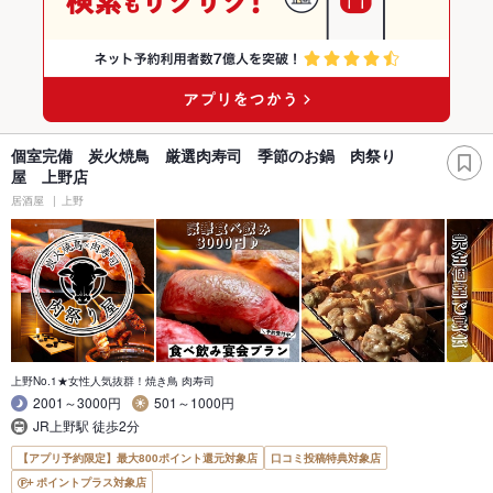
個室完備 炭火焼鳥 厳選肉寿司 季節のお鍋 肉祭り
屋 上野店
居酒屋
上野
上野No.1★女性人気抜群！焼き鳥 肉寿司
2001～3000円
501～1000円
JR上野駅 徒歩2分
【アプリ予約限定】最大800ポイント還元対象店
口コミ投稿特典対象店
ポイントプラス対象店