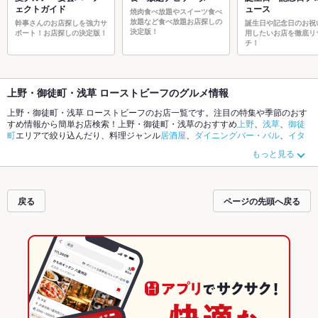
ェクトガイド
ュース
焼肉食べ放題やスイーツ食べ
放題など食べ放題お店探しの
幹事さんのお店探しを強力サ
誕生日や記念日のお祝
決定版！
ポート！お店探しの決定版！
用したいお店を徹底リ
チ！
上野・御徒町・浅草 ローストビーフのグルメ情報
上野・御徒町・浅草 ローストビーフのお店一覧です。注目の特集や季節のおす
すめ情報から簡単お店検索！上野・御徒町・浅草のおすすめ
上野
、
浅草
、
御徒
町
エリアで絞り込んだり、料理ジャンル
居酒屋
、
ダイニングバー・バル
、
イタ
リアン・フレンチ
やこだわりメニュー
からあげ
、
お茶漬け
、
馬刺し
でお店探し
もっと見る
ができます。ホットペッパーグルメなら、お得なクーポンはもちろん、とって
おきのメニューや季節のおすすめ料理など、お店の最新情報をご紹介している
ので安心！24時間使える簡単便利なネット予約が使えるお店も拡大中です。友
達どうしの飲み会にも、会社の宴会にも、デートやパーティーにもお得に便利
戻る
ページの先頭へ戻る
にホットペッパーグルメをご利用ください。