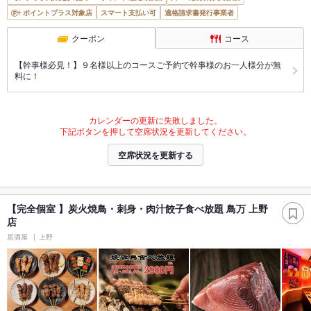
ポイントプラス対象店
スマート支払い可
適格請求書発行事業者
クーポン
コース
【幹事様必見！】９名様以上のコースご予約で幹事様のお一人様分が無
料に！
カレンダーの更新に失敗しました。
下記ボタンを押して空席状況を更新してください。
空席状況を更新する
【完全個室 】炭火焼鳥・刺身・肉汁餃子食べ放題 鳥万 上野
店
居酒屋
上野