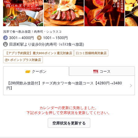
浅草で食べ飲み放題！肉寿司・シュラスコ
3001～4000円
1001～1500円
田原町駅より徒歩0分(肉寿司･ｼｭﾗｽｺ食べ放題)
【アプリ予約限定】最大800ポイント還元対象店
口コミ投稿特典対象店
ポイントプラス対象店
クーポン
コース
【2時間飲み放題付】チーズ肉タワー食べ放題コース【4280円→3480
円】
カレンダーの更新に失敗しました。
下記ボタンを押して空席状況を更新してください。
空席状況を更新する