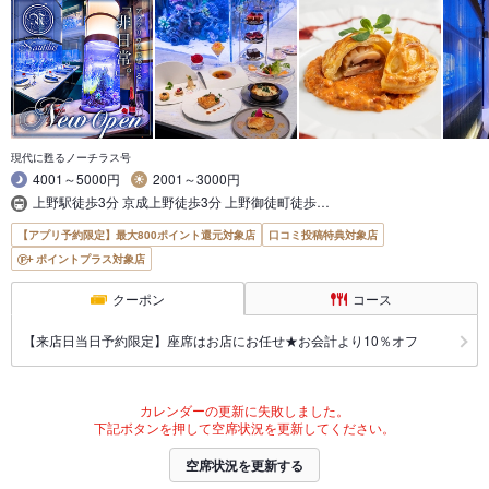
現代に甦るノーチラス号
4001～5000円
2001～3000円
上野駅徒歩3分 京成上野徒歩3分 上野御徒町徒歩…
【アプリ予約限定】最大800ポイント還元対象店
口コミ投稿特典対象店
ポイントプラス対象店
クーポン
コース
【来店日当日予約限定】座席はお店にお任せ★お会計より10％オフ
カレンダーの更新に失敗しました。
下記ボタンを押して空席状況を更新してください。
空席状況を更新する