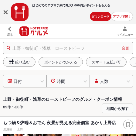
はじめてのアプリ予約で最大
1,000円分ポイントもらえる
ダウンロード
アプリで開く
戻る
マイメニュー
上野・御徒町・浅草 ローストビーフ
変更
絞り込む
ポイントがつかえる
スマート支払い可
日付
時間
人数
上野・御徒町・浅草のローストビーフのグルメ・クーポン情報
89件 1-20件
地図から探す
もつ鍋＆炉端＆おでん 夜景が見える完全個室 あかり上野店
居酒屋
上野