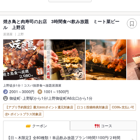
焼き鳥と肉寿司のお店 3時間食べ飲み放題 ミート菜ビー
ル 上野店
居酒屋
上野
上野徒歩1分！コスパ抜群食べ放題居酒屋
2001～3000円
1001～1500円
御徒町･上野駅から1分!上野御徒町A6出口から1分
【アプリ予約限定】最大800ポイント還元対象店
口コミ投稿特典対象店
COIN+支払い可
ポイントプラス対象店
クーポン
コース
【日～木限定】全80種類！単品飲み放題プラン1時間1100円/２時間