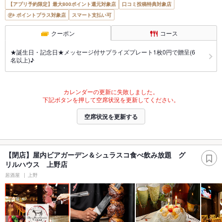
【アプリ予約限定】最大800ポイント還元対象店
口コミ投稿特典対象店
ポイントプラス対象店
スマート支払い可
クーポン
コース
★誕生日・記念日★メッセージ付サプライズプレート1枚0円で贈呈(6
名以上)♪
カレンダーの更新に失敗しました。
下記ボタンを押して空席状況を更新してください。
空席状況を更新する
【閉店】屋内ビアガーデン＆シュラスコ食べ飲み放題 グ
リルハウス 上野店
居酒屋
上野