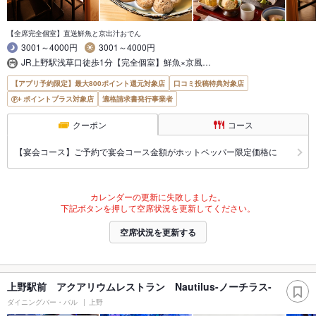
【全席完全個室】直送鮮魚と京出汁おでん
3001～4000円
3001～4000円
JR上野駅浅草口徒歩1分【完全個室】鮮魚×京風…
【アプリ予約限定】最大800ポイント還元対象店
口コミ投稿特典対象店
ポイントプラス対象店
適格請求書発行事業者
クーポン
コース
【宴会コース】ご予約で宴会コース金額がホットペッパー限定価格に
カレンダーの更新に失敗しました。
下記ボタンを押して空席状況を更新してください。
空席状況を更新する
上野駅前 アクアリウムレストラン Nautilus-ノーチラス-
ダイニングバー・バル
上野