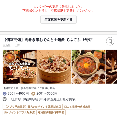
カレンダーの更新に失敗しました。
下記ボタンを押して空席状況を更新してください。
空席状況を更新する
【個室完備】肉巻き串おでんと土鍋飯 てふてふ 上野店
居酒屋
上野
【個室で人気】宴会や昼飲みにご利用可能店
3001～4000円
2001～3000円
JR上野駅･御徒町駅徒歩3分/銀座線上野広小路駅…
【アプリ予約限定】最大800ポイント還元対象店
口コミ投稿特典対象店
ポイントプラス対象店
適格請求書発行事業者