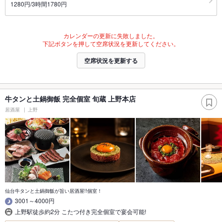
1280円/3時間1780円
カレンダーの更新に失敗しました。
下記ボタンを押して空席状況を更新してください。
空席状況を更新する
牛タンと土鍋御飯 完全個室 旬蔵 上野本店
居酒屋
上野
仙台牛タンと土鍋御飯が旨い居酒屋!!個室！
3001～4000円
上野駅徒歩約2分 こたつ付き完全個室で宴会可能!