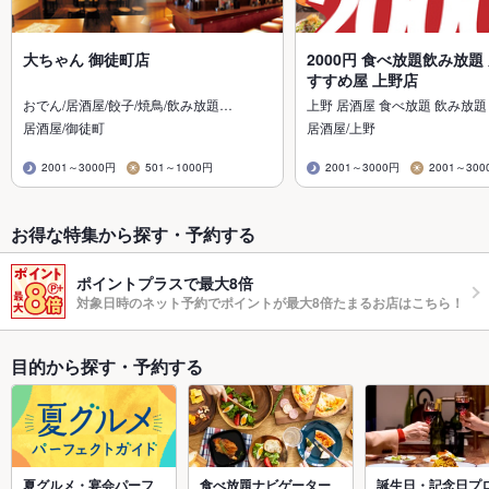
大ちゃん 御徒町店
2000円 食べ放題飲み放題
すすめ屋 上野店
おでん/居酒屋/餃子/焼鳥/飲み放題…
上野 居酒屋 食べ放題 飲み放題
居酒屋/御徒町
居酒屋/上野
2001～3000円
501～1000円
2001～3000円
2001～300
お得な特集から探す・予約する
ポイントプラスで最大8倍
対象日時のネット予約でポイントが最大8倍たまるお店はこちら！
目的から探す・予約する
夏グルメ・宴会パーフ
食べ放題ナビゲーター
誕生日・記念日プ