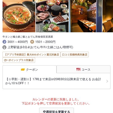
牛タンと極土鍋ご飯とおでん和食個室居酒屋
3001～4000円
1501～2000円
上野駅徒歩3分♪(おでん/牛ﾀﾝ/土鍋ごはん/喫煙可)
【アプリ予約限定】最大800ポイント還元対象店
口コミ投稿特典対象店
ポイントプラス対象店
クーポン
コース
【☆早割・遅割☆】17時まで来店or20時30分以降来店で使える お会計
から10％OFF！！
カレンダーの更新に失敗しました。
下記ボタンを押して空席状況を更新してください。
空席状況を更新する