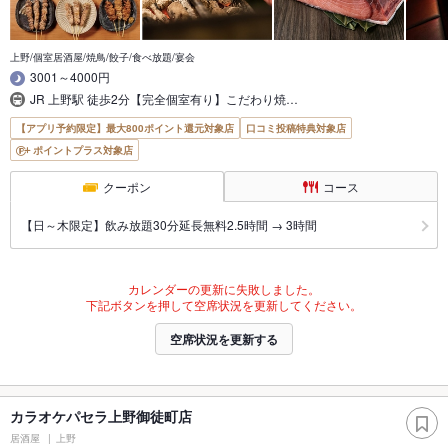
上野/個室居酒屋/焼鳥/餃子/食べ放題/宴会
3001～4000円
JR 上野駅 徒歩2分【完全個室有り】こだわり焼…
【アプリ予約限定】最大800ポイント還元対象店
口コミ投稿特典対象店
ポイントプラス対象店
クーポン
コース
【日～木限定】飲み放題30分延長無料2.5時間 → 3時間
カレンダーの更新に失敗しました。
下記ボタンを押して空席状況を更新してください。
空席状況を更新する
カラオケパセラ上野御徒町店
居酒屋
上野