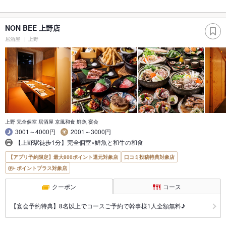
NON BEE 上野店
居酒屋
上野
上野 完全個室 居酒屋 京風和食 鮮魚 宴会
3001～4000円
2001～3000円
【上野駅徒歩1分】完全個室×鮮魚と和牛の和食
【アプリ予約限定】最大800ポイント還元対象店
口コミ投稿特典対象店
ポイントプラス対象店
クーポン
コース
【宴会予約特典】8名以上でコースご予約で幹事様1人全額無料♪