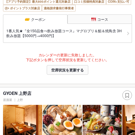
【アプリ予約限定】最大800ポイント還元対象店
口コミ投稿特典対象店
COIN+支払い可
ポイントプラス対象店
適格請求書発行事業者
クーポン
コース
1番人気★『全150品食べ飲み放題コース』マグロブリ＆鮨＆焼鳥含 3H
飲み放題【5000円→4000円】
カレンダーの更新に失敗しました。
下記ボタンを押して空席状況を更新してください。
空席状況を更新する
GYOEN 上野店
居酒屋
上野