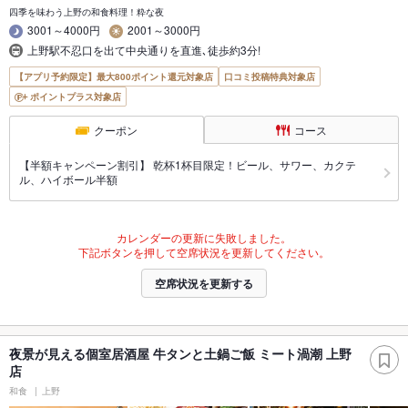
四季を味わう上野の和食料理！粋な夜
3001～4000円
2001～3000円
上野駅不忍口を出て中央通りを直進､徒歩約3分!
【アプリ予約限定】最大800ポイント還元対象店
口コミ投稿特典対象店
ポイントプラス対象店
クーポン
コース
【半額キャンペーン割引】 乾杯1杯目限定！ビール、サワー、カクテ
ル、ハイボール半額
カレンダーの更新に失敗しました。
下記ボタンを押して空席状況を更新してください。
空席状況を更新する
夜景が見える個室居酒屋 牛タンと土鍋ご飯 ミート渦潮 上野
店
和食
上野