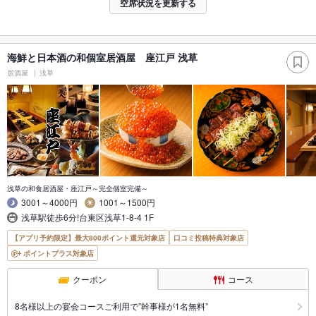
空席状況を更新する
海鮮と日本酒の和個室居酒屋 座江戸 浅草
居酒屋
浅草
浅草の和食居酒屋・座江戸～完全個室完備～
3001～4000円
1001～1500円
浅草駅徒歩6分!台東区浅草1-8-4 1F
【アプリ予約限定】最大800ポイント還元対象店
口コミ投稿特典対象店
ポイントプラス対象店
クーポン
コース
8名様以上の宴会コースご利用で”幹事様が1名無料”