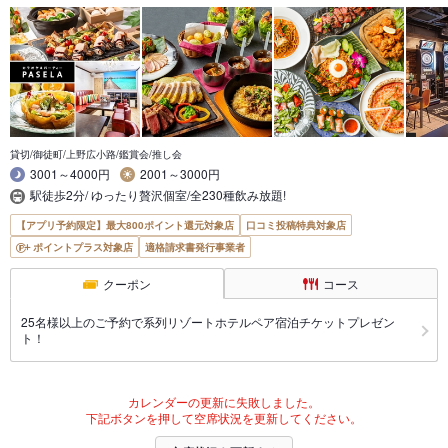
貸切/御徒町/上野広小路/鑑賞会/推し会
3001～4000円
2001～3000円
駅徒歩2分/ ゆったり贅沢個室/全230種飲み放題!
【アプリ予約限定】最大800ポイント還元対象店
口コミ投稿特典対象店
ポイントプラス対象店
適格請求書発行事業者
クーポン
コース
25名様以上のご予約で系列リゾートホテルペア宿泊チケットプレゼン
ト！
カレンダーの更新に失敗しました。
下記ボタンを押して空席状況を更新してください。