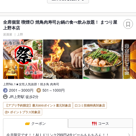
全席個室 喫煙◎ 焼鳥肉寿司お鍋の食べ飲み放題！ まつり屋
上野本店
居酒屋
上野
上野No.1★女性人気抜群！焼き鳥 肉寿司
2001～3000円
501～1000円
JR上野駅 徒歩2分
【アプリ予約限定】最大800ポイント還元対象店
口コミ投稿特典対象店
ポイントプラス対象店
クーポン
コース
今月限定です！！ALLドリンク299円♪生ビールももちろん！！