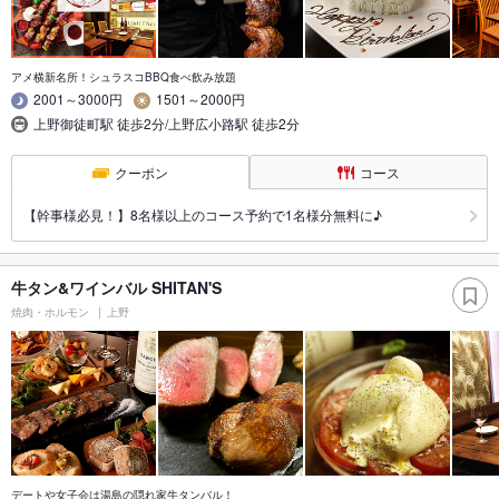
アメ横新名所！シュラスコBBQ食べ飲み放題
2001～3000円
1501～2000円
上野御徒町駅 徒歩2分/上野広小路駅 徒歩2分
クーポン
コース
【幹事様必見！】8名様以上のコース予約で1名様分無料に♪
牛タン&ワインバル SHITAN'S
焼肉・ホルモン
上野
デートや女子会は湯島の隠れ家牛タンバル！