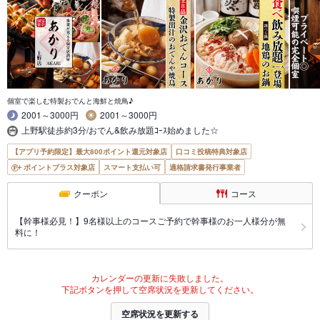
個室で楽しむ特製おでんと海鮮と焼鳥♪
2001～3000円
2001～3000円
上野駅徒歩約3分/おでん&飲み放題ｺｰｽ始めました☆
【アプリ予約限定】最大800ポイント還元対象店
口コミ投稿特典対象店
ポイントプラス対象店
スマート支払い可
適格請求書発行事業者
クーポン
コース
【幹事様必見！】9名様以上のコースご予約で幹事様のお一人様分が無
料に！
カレンダーの更新に失敗しました。
下記ボタンを押して空席状況を更新してください。
空席状況を更新する