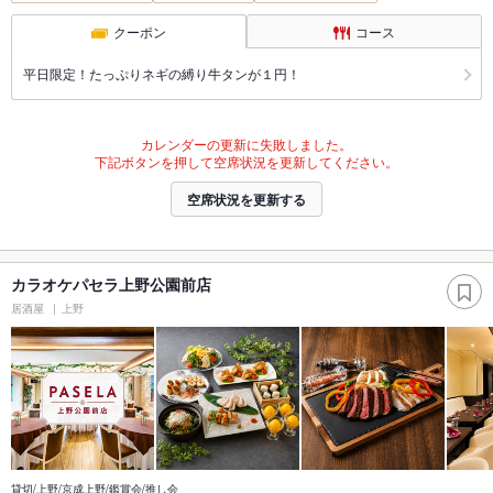
クーポン
コース
平日限定！たっぷりネギの縛り牛タンが１円！
カレンダーの更新に失敗しました。
下記ボタンを押して空席状況を更新してください。
空席状況を更新する
カラオケパセラ上野公園前店
居酒屋
上野
貸切/上野/京成上野/鑑賞会/推し会