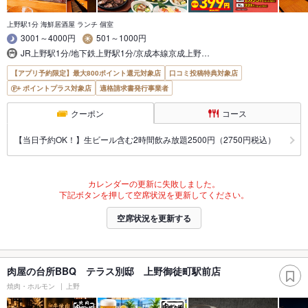
上野駅1分 海鮮居酒屋 ランチ 個室
3001～4000円
501～1000円
JR上野駅1分/地下鉄上野駅1分/京成本線京成上野…
【アプリ予約限定】最大800ポイント還元対象店
口コミ投稿特典対象店
ポイントプラス対象店
適格請求書発行事業者
クーポン
コース
【当日予約OK！】生ビール含む2時間飲み放題2500円（2750円税込）
カレンダーの更新に失敗しました。
下記ボタンを押して空席状況を更新してください。
空席状況を更新する
肉屋の台所BBQ テラス別邸 上野御徒町駅前店
焼肉・ホルモン
上野