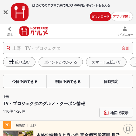
はじめてのアプリ予約で最大
1,000円分ポイントもらえる
ダウンロード
アプリで開く
戻る
マイメニュー
上野 TV・プロジェクタ
変更
絞り込む
ポイントがつかえる
スマート支払い可
今日予約できる
明日予約できる
日時指定
上野
TV・プロジェクタのグルメ・クーポン情報
116件 1-20件
地図で表示
PR
居酒屋
上野
本格炉端焼きと旨い魚 完全個室居酒屋 月乃