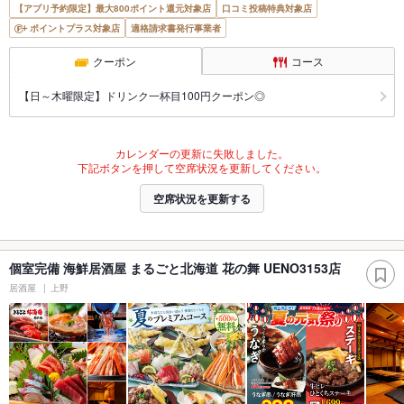
【アプリ予約限定】最大800ポイント還元対象店
口コミ投稿特典対象店
ポイントプラス対象店
適格請求書発行事業者
クーポン
コース
【日～木曜限定】ドリンク一杯目100円クーポン◎
カレンダーの更新に失敗しました。
下記ボタンを押して空席状況を更新してください。
空席状況を更新する
個室完備 海鮮居酒屋 まるごと北海道 花の舞 UENO3153店
居酒屋
上野