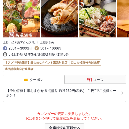
上野 焼き鳥アクセスNo.1 上野駅３分
2001～3000円
501～1000円
JR上野駅 徒歩3分/JR御徒町駅 徒歩5分
【アプリ予約限定】最大800ポイント還元対象店
口コミ投稿特典対象店
適格請求書発行事業者
クーポン
コース
【予約特典】串おまかせ５点盛り 通常539円(税込)→"1円"でご提供クー
ポン！
カレンダーの更新に失敗しました。
下記ボタンを押して空席状況を更新してください。
空席状況を更新する