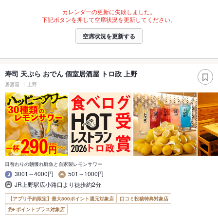
カレンダーの更新に失敗しました。
下記ボタンを押して空席状況を更新してください。
空席状況を更新する
寿司 天ぷら おでん 個室居酒屋 トロ政 上野
居酒屋
上野
日替わりの朝獲れ鮮魚と自家製レモンサワー
3001～4000円
501～1000円
JR上野駅広小路口より徒歩約2分
【アプリ予約限定】最大800ポイント還元対象店
口コミ投稿特典対象店
ポイントプラス対象店