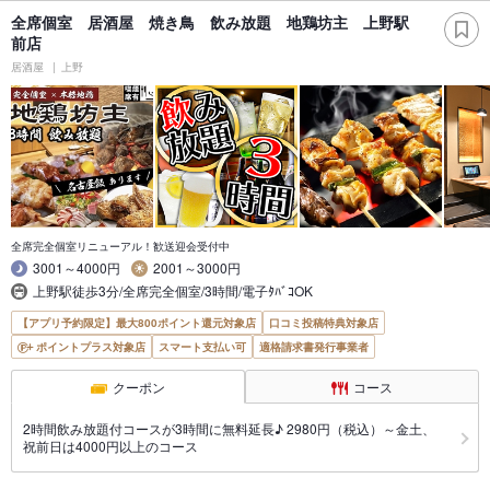
全席個室 居酒屋 焼き鳥 飲み放題 地鶏坊主 上野駅
前店
居酒屋
上野
全席完全個室リニューアル！歓送迎会受付中
3001～4000円
2001～3000円
上野駅徒歩3分/全席完全個室/3時間/電子ﾀﾊﾞｺOK
【アプリ予約限定】最大800ポイント還元対象店
口コミ投稿特典対象店
ポイントプラス対象店
スマート支払い可
適格請求書発行事業者
クーポン
コース
2時間飲み放題付コースが3時間に無料延長♪ 2980円（税込）～金土、
祝前日は4000円以上のコース