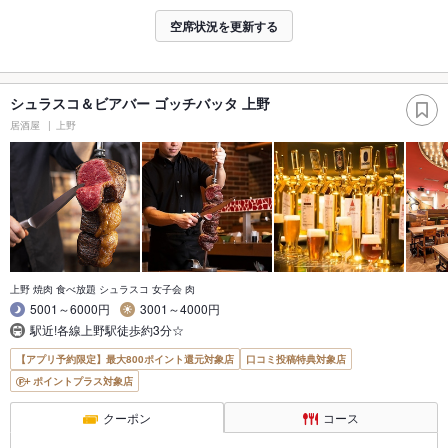
空席状況を更新する
シュラスコ＆ビアバー ゴッチバッタ 上野
居酒屋
上野
上野 焼肉 食べ放題 シュラスコ 女子会 肉
5001～6000円
3001～4000円
駅近!各線上野駅徒歩約3分☆
【アプリ予約限定】最大800ポイント還元対象店
口コミ投稿特典対象店
ポイントプラス対象店
クーポン
コース