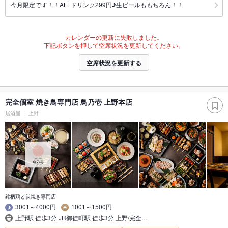
今月限定です！！ALLドリンク299円♪生ビールももちろん！！
カレンダーの更新に失敗しました。
下記ボタンを押して空席状況を更新してください。
空席状況を更新する
完全個室 焼き鳥専門店 鳥乃壱 上野本店
居酒屋
上野
銘柄鶏と炭焼き専門店
3001～4000円
1001～1500円
上野駅 徒歩3分 JR御徒町駅 徒歩3分 上野/完全…