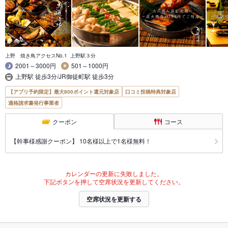
上野 焼き鳥アクセスNo.1 上野駅３分
2001～3000円
501～1000円
上野駅 徒歩3分/JR御徒町駅 徒歩3分
【アプリ予約限定】最大800ポイント還元対象店
口コミ投稿特典対象店
適格請求書発行事業者
クーポン
コース
【幹事様感謝クーポン】 10名様以上で1名様無料！
カレンダーの更新に失敗しました。
下記ボタンを押して空席状況を更新してください。
空席状況を更新する