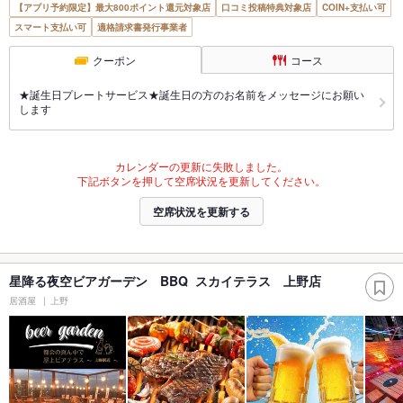
【アプリ予約限定】最大800ポイント還元対象店
口コミ投稿特典対象店
COIN+支払い可
スマート支払い可
適格請求書発行事業者
クーポン
コース
★誕生日プレートサービス★誕生日の方のお名前をメッセージにお願い
します
カレンダーの更新に失敗しました。
下記ボタンを押して空席状況を更新してください。
空席状況を更新する
星降る夜空ビアガーデン BBQ スカイテラス 上野店
居酒屋
上野