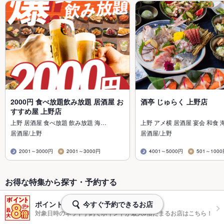
2000円 食べ放題飲み放題 居酒屋 お
酒亭 じゅらく 上野店
すすめ屋 上野店
上野 居酒屋 食べ放題 飲み放題 海…
上野 アメ横 居酒屋 宴会 和食 
居酒屋/上野
居酒屋/上野
2001～3000円
2001～3000円
4001～5000円
501～100
お得な特集から探す・予約する
ポイントプラスで最大8倍
今すぐ予約できるお店
対象日時のネット予約でポイントが最大8倍たまるお店はこちら！