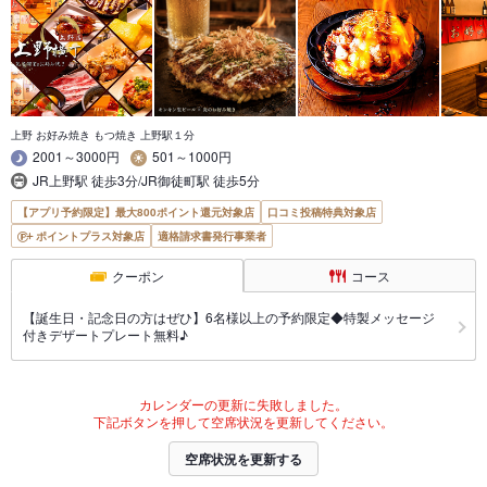
上野 お好み焼き もつ焼き 上野駅１分
2001～3000円
501～1000円
JR上野駅 徒歩3分/JR御徒町駅 徒歩5分
【アプリ予約限定】最大800ポイント還元対象店
口コミ投稿特典対象店
ポイントプラス対象店
適格請求書発行事業者
クーポン
コース
【誕生日・記念日の方はぜひ】6名様以上の予約限定◆特製メッセージ
付きデザートプレート無料♪
カレンダーの更新に失敗しました。
下記ボタンを押して空席状況を更新してください。
空席状況を更新する