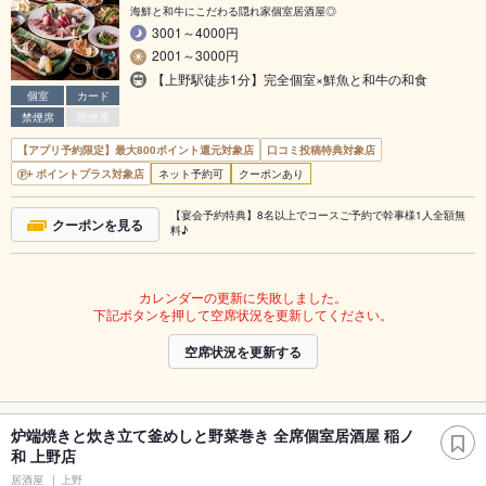
海鮮と和牛にこだわる隠れ家個室居酒屋◎
3001～4000円
2001～3000円
【上野駅徒歩1分】完全個室×鮮魚と和牛の和食
個室
カード
禁煙席
喫煙席
【アプリ予約限定】最大800ポイント還元対象店
口コミ投稿特典対象店
ポイントプラス対象店
ネット予約可
クーポンあり
【宴会予約特典】8名以上でコースご予約で幹事様1人全額無
クーポンを見る
料♪
カレンダーの更新に失敗しました。
下記ボタンを押して空席状況を更新してください。
空席状況を更新する
炉端焼きと炊き立て釜めしと野菜巻き 全席個室居酒屋 稲ノ
和 上野店
居酒屋
上野