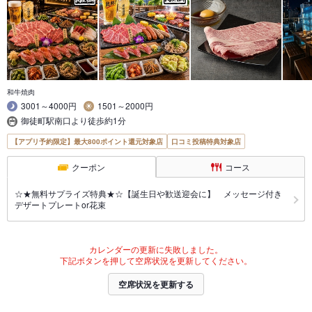
和牛焼肉
3001～4000円
1501～2000円
御徒町駅南口より徒歩約1分
【アプリ予約限定】最大800ポイント還元対象店
口コミ投稿特典対象店
クーポン
コース
☆★無料サプライズ特典★☆【誕生日や歓送迎会に】 メッセージ付き
デザートプレートor花束
カレンダーの更新に失敗しました。
下記ボタンを押して空席状況を更新してください。
空席状況を更新する