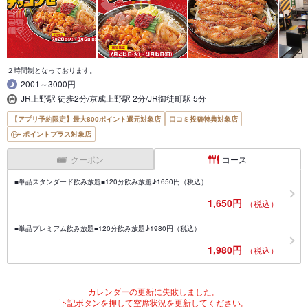
２時間制となっております。
2001～3000円
JR上野駅 徒歩2分/京成上野駅 2分/JR御徒町駅 5分
【アプリ予約限定】最大800ポイント還元対象店
口コミ投稿特典対象店
ポイントプラス対象店
クーポン
コース
■単品スタンダード飲み放題■120分飲み放題♪1650円（税込）
1,650円
（税込）
■単品プレミアム飲み放題■120分飲み放題♪1980円（税込）
1,980円
（税込）
カレンダーの更新に失敗しました。
下記ボタンを押して空席状況を更新してください。