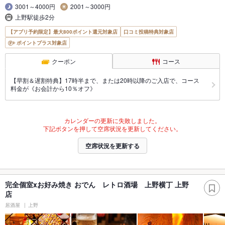
3001～4000円
2001～3000円
上野駅徒歩2分
【アプリ予約限定】最大800ポイント還元対象店
口コミ投稿特典対象店
ポイントプラス対象店
クーポン
コース
【早割＆遅割特典】17時半まで、または20時以降のご入店で、コース
料金が《お会計から10％オフ》
カレンダーの更新に失敗しました。
下記ボタンを押して空席状況を更新してください。
空席状況を更新する
完全個室xお好み焼き おでん レトロ酒場 上野横丁 上野
店
居酒屋
上野