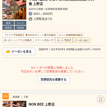
雅 上野店
仙台牛を堪能！全席個室居酒屋”穏座”
3001～4000円
上野駅徒歩1分
個室
カード
禁煙席
喫煙席
【アプリ予約限定】最大800ポイント還元対象店
口コミ投稿特典対象店
ポイントプラス対象店
スマート支払い可
ネット予約可
クーポンあり
【個室OK！当日予約OK】2時間飲み放題2100円→1500円
クーポンを見る
カレンダーの更新に失敗しました。
下記ボタンを押して空席状況を更新してください。
空席状況を更新する
PR
居酒屋
上野
NON BEE 上野店