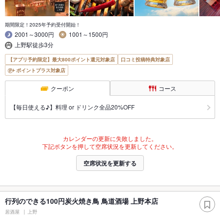
期間限定！2025年予約受付開始！
2001～3000円
1001～1500円
上野駅徒歩3分
【アプリ予約限定】最大800ポイント還元対象店
口コミ投稿特典対象店
ポイントプラス対象店
クーポン
コース
【毎日使える♪】料理 or ドリンク全品20%OFF
カレンダーの更新に失敗しました。
下記ボタンを押して空席状況を更新してください。
空席状況を更新する
行列のできる100円炭火焼き鳥 鳥道酒場 上野本店
居酒屋
上野