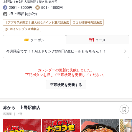
上野No.1★女性人気抜群！焼き鳥 肉寿司
2001～3000円
501～1000円
JR上野駅 徒歩2分
【アプリ予約限定】最大800ポイント還元対象店
口コミ投稿特典対象店
ポイントプラス対象店
クーポン
コース
今月限定です！！ALLドリンク299円♪生ビールももちろん！！
カレンダーの更新に失敗しました。
下記ボタンを押して空席状況を更新してください。
空席状況を更新する
赤から 上野駅前店
居酒屋
上野