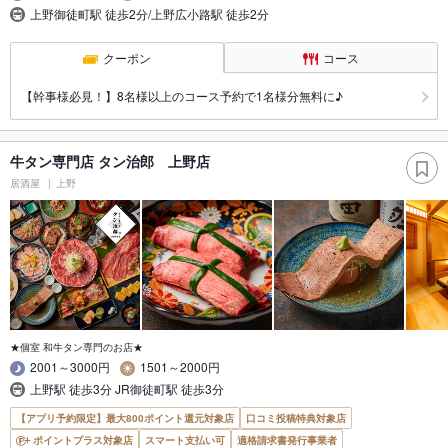
上野御徒町駅 徒歩2分/上野広小路駅 徒歩2分
クーポン
コース
【幹事様必見！】8名様以上のコース予約で1名様分無料に♪
牛タン専門店 タン治郎 上野店
居酒屋
上野
★個室 和牛タン専門のお店★
2001～3000円
1501～2000円
上野駅 徒歩3分 JR御徒町駅 徒歩3分
【アプリ予約限定】最大800ポイント還元対象店
口コミ投稿特典対象店
ポイントプラス対象店
スマート支払い可
適格請求書発行事業者