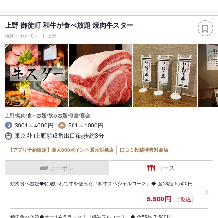
上野 御徒町 和牛が食べ放題 焼肉牛スター
焼肉・ホルモン
上野
上野/焼肉/食べ放題/飲み放題/個室/宴会
3001～4000円
501～1000円
東京ﾒﾄﾛ上野駅(3番出口)徒歩約3分
【アプリ予約限定】最大800ポイント還元対象店
口コミ投稿特典対象店
クーポン
コース
焼肉食べ放題◆特選いわて牛を使った『和牛スペシャルコース』◆ 全48品 5,500円
5,500円
（税込）
焼肉食べ放題◆オールA５ランク！『和牛フルコース』◆ 全55品 7,500円