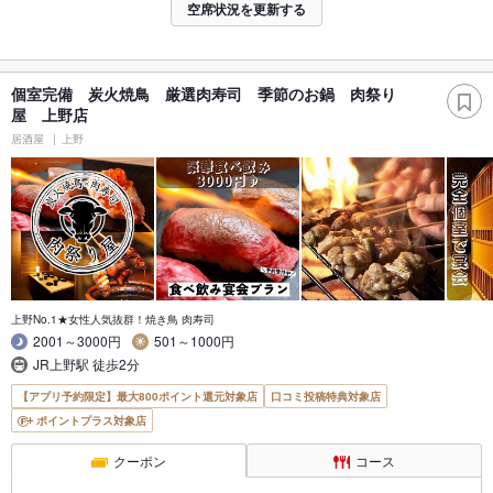
空席状況を更新する
個室完備 炭火焼鳥 厳選肉寿司 季節のお鍋 肉祭り
屋 上野店
居酒屋
上野
上野No.1★女性人気抜群！焼き鳥 肉寿司
2001～3000円
501～1000円
JR上野駅 徒歩2分
【アプリ予約限定】最大800ポイント還元対象店
口コミ投稿特典対象店
ポイントプラス対象店
クーポン
コース