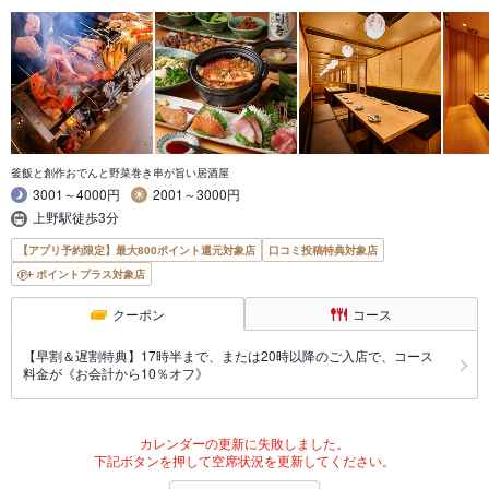
釜飯と創作おでんと野菜巻き串が旨い居酒屋
3001～4000円
2001～3000円
上野駅徒歩3分
【アプリ予約限定】最大800ポイント還元対象店
口コミ投稿特典対象店
ポイントプラス対象店
クーポン
コース
【早割＆遅割特典】17時半まで、または20時以降のご入店で、コース
料金が《お会計から10％オフ》
カレンダーの更新に失敗しました。
下記ボタンを押して空席状況を更新してください。