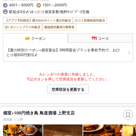
4001～5000円
1501～2000円
駅徒歩3分♪/ ゆったり個室多数/無料ｷｯｽﾞﾊﾟｰｸ完備
【アプリ予約限定】最大800ポイント還元対象店
口コミ投稿特典対象店
ポイントプラス対象店
適格請求書発行事業者
クーポン
コース
【夏の特別クーポン×個室宴会】3時間宴会プランを事前予約で、おひ
とり様500円割引♪
カレンダーの更新に失敗しました。
下記ボタンを押して空席状況を更新してください。
空席状況を更新する
個室×100円焼き鳥 鳥道酒場 上野支店
居酒屋
上野