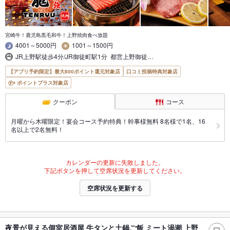
宮崎牛！鹿児島黒毛和牛！上野焼肉食べ放題
4001～5000円
1001～1500円
JR上野駅徒歩4分/JR御徒町駅1分 都営上野御徒…
【アプリ予約限定】最大800ポイント還元対象店
口コミ投稿特典対象店
ポイントプラス対象店
クーポン
コース
月曜から木曜限定！宴会コース予約特典！幹事様無料 8名様で1名、16
名以上で2名無料！
カレンダーの更新に失敗しました。
下記ボタンを押して空席状況を更新してください。
空席状況を更新する
夜景が見える個室居酒屋 牛タンと土鍋ご飯 ミート渦潮 上野