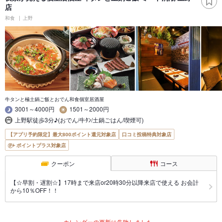
店
和食
上野
牛タンと極土鍋ご飯とおでん和食個室居酒屋
3001～4000円
1501～2000円
上野駅徒歩3分♪(おでん/牛ﾀﾝ/土鍋ごはん/喫煙可)
【アプリ予約限定】最大800ポイント還元対象店
口コミ投稿特典対象店
ポイントプラス対象店
クーポン
コース
【☆早割・遅割☆】17時まで来店or20時30分以降来店で使える お会計
から10％OFF！！
カレンダーの更新に失敗しました。