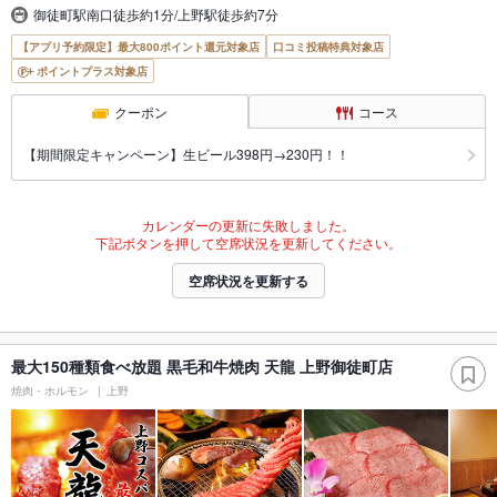
御徒町駅南口徒歩約1分/上野駅徒歩約7分
【アプリ予約限定】最大800ポイント還元対象店
口コミ投稿特典対象店
ポイントプラス対象店
クーポン
コース
【期間限定キャンペーン】生ビール398円→230円！！
カレンダーの更新に失敗しました。
下記ボタンを押して空席状況を更新してください。
空席状況を更新する
最大150種類食べ放題 黒毛和牛焼肉 天龍 上野御徒町店
焼肉・ホルモン
上野