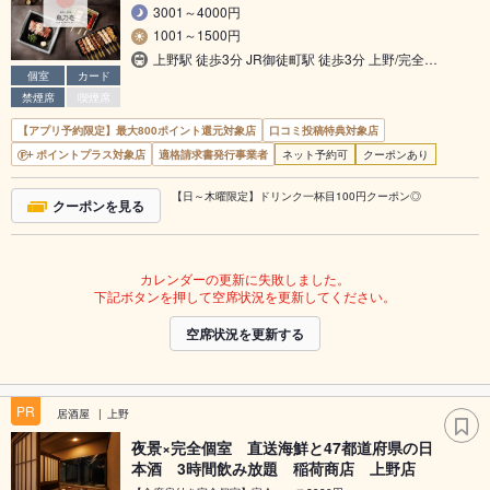
3001～4000円
1001～1500円
上野駅 徒歩3分 JR御徒町駅 徒歩3分 上野/完全…
個室
カード
禁煙席
喫煙席
【アプリ予約限定】最大800ポイント還元対象店
口コミ投稿特典対象店
ポイントプラス対象店
適格請求書発行事業者
ネット予約可
クーポンあり
【日～木曜限定】ドリンク一杯目100円クーポン◎
クーポンを見る
カレンダーの更新に失敗しました。
下記ボタンを押して空席状況を更新してください。
空席状況を更新する
PR
居酒屋
上野
夜景×完全個室 直送海鮮と47都道府県の日
本酒 3時間飲み放題 稲荷商店 上野店