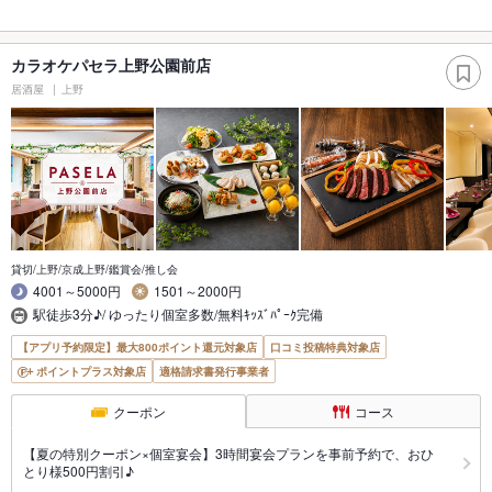
カラオケパセラ上野公園前店
居酒屋
上野
貸切/上野/京成上野/鑑賞会/推し会
4001～5000円
1501～2000円
駅徒歩3分♪/ ゆったり個室多数/無料ｷｯｽﾞﾊﾟｰｸ完備
【アプリ予約限定】最大800ポイント還元対象店
口コミ投稿特典対象店
ポイントプラス対象店
適格請求書発行事業者
クーポン
コース
【夏の特別クーポン×個室宴会】3時間宴会プランを事前予約で、おひ
とり様500円割引♪