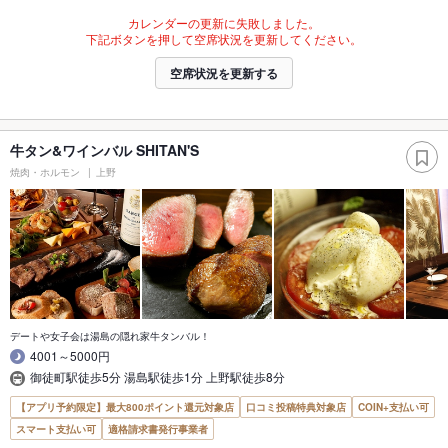
カレンダーの更新に失敗しました。
下記ボタンを押して空席状況を更新してください。
空席状況を更新する
牛タン&ワインバル SHITAN'S
焼肉・ホルモン
上野
デートや女子会は湯島の隠れ家牛タンバル！
4001～5000円
御徒町駅徒歩5分 湯島駅徒歩1分 上野駅徒歩8分
【アプリ予約限定】最大800ポイント還元対象店
口コミ投稿特典対象店
COIN+支払い可
スマート支払い可
適格請求書発行事業者