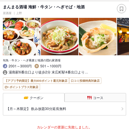
まんまる酒場 海鮮・牛タン・へぎそば・地酒
居酒屋
上野
旬魚・牛タン・へぎ蕎麦と地酒の隠れ家酒場
2001～3000円
501～1000円
湯島駅6番出口より徒歩2分 末広町駅4番出口より…
【アプリ予約限定】最大800ポイント還元対象店
口コミ投稿特典対象店
ポイントプラス対象店
クーポン
コース
【月～木限定】 飲み放題30分延長無料
カレンダーの更新に失敗しました。