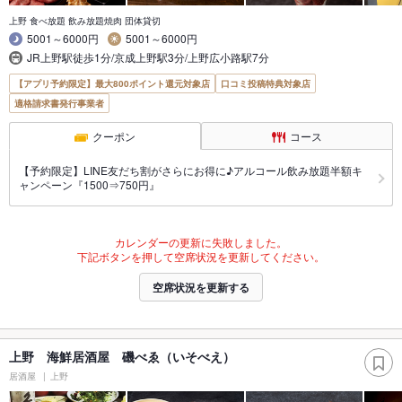
上野 食べ放題 飲み放題焼肉 団体貸切
5001～6000円
5001～6000円
JR上野駅徒歩1分/京成上野駅3分/上野広小路駅7分
【アプリ予約限定】最大800ポイント還元対象店
口コミ投稿特典対象店
適格請求書発行事業者
クーポン
コース
【予約限定】LINE友だち割がさらにお得に♪アルコール飲み放題半額キ
ャンペーン『1500⇒750円』
カレンダーの更新に失敗しました。
下記ボタンを押して空席状況を更新してください。
空席状況を更新する
上野 海鮮居酒屋 磯べゑ（いそべえ）
居酒屋
上野