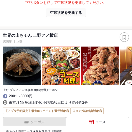
下記ボタンを押して空席状況を更新してください。
空席状況を更新する
世界の山ちゃん 上野アメ横店
居酒屋
上野
上野 プレミアム食事券 地域共通クーポン
2001～3000円
東京ﾒﾄﾛ銀座線上野広小路駅A5出口より徒歩約2分
【アプリ予約限定】最大800ポイント還元対象店
口コミ投稿特典対象店
クーポン
コース
山ちゃん満喫コース★飲み放題付（3時間）