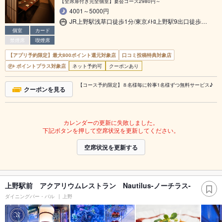
【全席扉付き完全個室】宴会コース2980円～
4001～5000円
JR上野駅浅草口徒歩1分/東京ﾒﾄﾛ上野駅9出口徒歩…
個室
カード
禁煙席
喫煙席
【アプリ予約限定】最大800ポイント還元対象店
口コミ投稿特典対象店
ポイントプラス対象店
ネット予約可
クーポンあり
【コース予約限定】８名様毎に幹事1名様ずつ無料サービス♪
クーポンを見る
カレンダーの更新に失敗しました。
下記ボタンを押して空席状況を更新してください。
空席状況を更新する
上野駅前 アクアリウムレストラン Nautilus-ノーチラス-
ダイニングバー・バル
上野