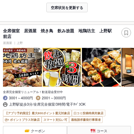
空席状況を更新する
全席個室 居酒屋 焼き鳥 飲み放題 地鶏坊主 上野駅
前店
居酒屋
上野
全席完全個室リニューアル！歓送迎会受付中
3001～4000円
2001～3000円
上野駅徒歩3分/全席完全個室/3時間/電子ﾀﾊﾞｺOK
【アプリ予約限定】最大800ポイント還元対象店
口コミ投稿特典対象店
ポイントプラス対象店
スマート支払い可
適格請求書発行事業者
クーポン
コース