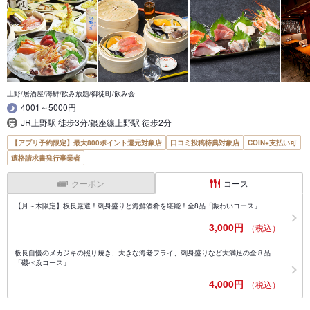
上野/居酒屋/海鮮/飲み放題/御徒町/飲み会
4001～5000円
JR上野駅 徒歩3分/銀座線上野駅 徒歩2分
【アプリ予約限定】最大800ポイント還元対象店
口コミ投稿特典対象店
COIN+支払い可
適格請求書発行事業者
クーポン
コース
【月～木限定】板長厳選！刺身盛りと海鮮酒肴を堪能！全8品「賑わいコース」
3,000円
（税込）
板長自慢のメカジキの照り焼き、大きな海老フライ、刺身盛りなど大満足の全８品
「磯べゑコース」
4,000円
（税込）