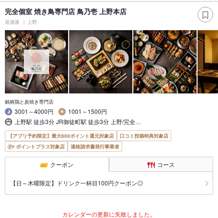
完全個室 焼き鳥専門店 鳥乃壱 上野本店
居酒屋
上野
銘柄鶏と炭焼き専門店
3001～4000円
1001～1500円
上野駅 徒歩3分 JR御徒町駅 徒歩3分 上野/完全…
【アプリ予約限定】最大800ポイント還元対象店
口コミ投稿特典対象店
ポイントプラス対象店
適格請求書発行事業者
クーポン
コース
【日～木曜限定】ドリンク一杯目100円クーポン◎
カレンダーの更新に失敗しました。