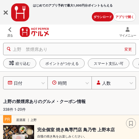
はじめてのアプリ予約で最大
1,000円分ポイントもらえる
ダウンロード
アプリで開く
戻る
マイメニュー
上野 禁煙席あり
変更
絞り込む
ポイントがつかえる
スマート支払い可
日付
時間
人数
上野の禁煙席ありのグルメ・クーポン情報
338件 1-20件
PR
居酒屋
上野
完全個室 焼き鳥専門店 鳥乃壱 上野本店
自慢の焼き鳥をお楽しみください。