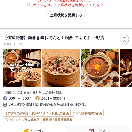
下記ボタンを押して空席状況を更新してください。
空席状況を更新する
【個室完備】肉巻き串おでんと土鍋飯 てふてふ 上野店
居酒屋
上野
【個室で人気】宴会や昼飲みにご利用可能店
3001～4000円
2001～3000円
JR上野駅･御徒町駅徒歩3分/銀座線上野広小路駅…
【アプリ予約限定】最大800ポイント還元対象店
口コミ投稿特典対象店
ポイントプラス対象店
適格請求書発行事業者
クーポン
コース