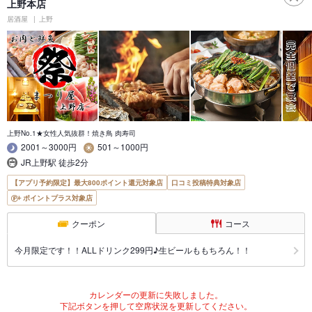
上野本店
居酒屋
上野
上野No.1★女性人気抜群！焼き鳥 肉寿司
2001～3000円
501～1000円
JR上野駅 徒歩2分
【アプリ予約限定】最大800ポイント還元対象店
口コミ投稿特典対象店
ポイントプラス対象店
クーポン
コース
今月限定です！！ALLドリンク299円♪生ビールももちろん！！
カレンダーの更新に失敗しました。
下記ボタンを押して空席状況を更新してください。