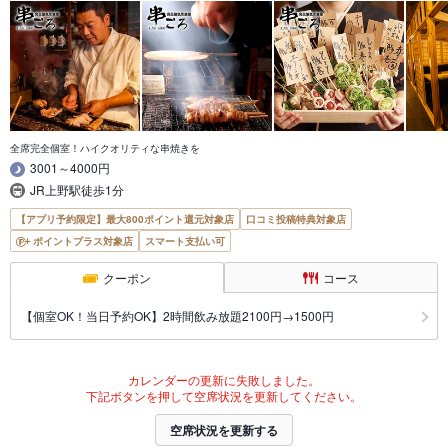
全席完全個室！ハイクオリティな串焼きを
3001～4000円
JR上野駅徒歩1分
【アプリ予約限定】最大800ポイント還元対象店
口コミ投稿特典対象店
ポイントプラス対象店
スマート支払い可
クーポン
コース
【個室OK！当日予約OK】2時間飲み放題2100円→1500円
カレンダーの更新に失敗しました。
下記ボタンを押して空席状況を更新してください。
空席状況を更新する