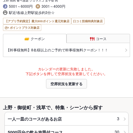
上野 焼肉 食べ放題 シュラスコ 女子会 肉
5001～6000円
3001～4000円
駅近!各線上野駅徒歩約3分☆
【アプリ予約限定】最大800ポイント還元対象店
口コミ投稿特典対象店
ポイントプラス対象店
クーポン
コース
【幹事様無料】8名様以上のご予約で幹事様無料クーポン！！！
カレンダーの更新に失敗しました。
下記ボタンを押して空席状況を更新してください。
空席状況を更新する
上野・御徒町・浅草で、特集・シーンから探す
3
一人一皿のコースがあるお店
30
5000円台の飲み放題付コース