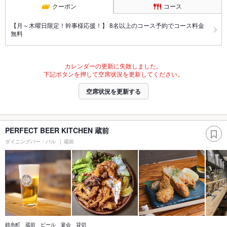
クーポン
コース
【月～木曜日限定！幹事様応援！】 8名以上のコース予約でコース料金
無料
カレンダーの更新に失敗しました。
下記ボタンを押して空席状況を更新してください。
空席状況を更新する
PERFECT BEER KITCHEN 蔵前
ダイニングバー・バル
蔵前
錦糸町 蔵前 ビール 宴会 貸切