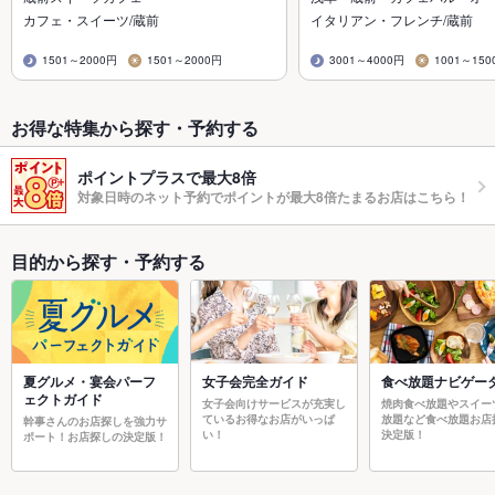
カフェ・スイーツ/蔵前
イタリアン・フレンチ/蔵前
1501～2000円
1501～2000円
3001～4000円
1001～150
お得な特集から探す・予約する
ポイントプラスで最大8倍
対象日時のネット予約でポイントが最大8倍たまるお店はこちら！
目的から探す・予約する
夏グルメ・宴会パーフ
女子会完全ガイド
食べ放題ナビゲー
ェクトガイド
女子会向けサービスが充実し
焼肉食べ放題やスイー
ているお得なお店がいっぱ
放題など食べ放題お店
幹事さんのお店探しを強力サ
い！
決定版！
ポート！お店探しの決定版！