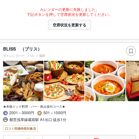
カレンダーの更新に失敗しました。
下記ボタンを押して空席状況を更新してください。
空席状況を更新する
BLISS （ブリス）
ダイニングバー・バル
蔵前
★本格インド料理・バー・飲み放付コース★
2001～3000円
501～1000円
都営浅草線蔵前駅 A1出口 徒歩1分
口コミ投稿特典対象店