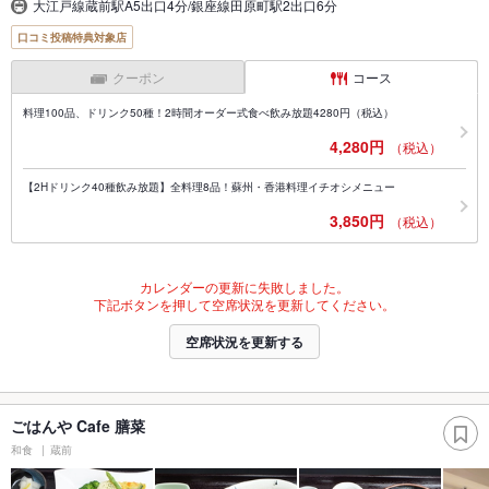
大江戸線蔵前駅A5出口4分/銀座線田原町駅2出口6分
口コミ投稿特典対象店
クーポン
コース
料理100品、ドリンク50種！2時間オーダー式食べ飲み放題4280円（税込）
4,280円
（税込）
【2Hドリンク40種飲み放題】全料理8品！蘇州・香港料理イチオシメニュー
3,850円
（税込）
カレンダーの更新に失敗しました。
下記ボタンを押して空席状況を更新してください。
空席状況を更新する
ごはんや Cafe 膳菜
和食
蔵前