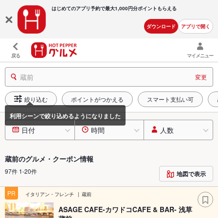
はじめてのアプリ予約で最大
1,000円分ポイントもらえる
ダウンロード
アプリで開く
戻る
マイメニュー
蔵前
変更
絞り込む
ポイントがつかえる
スマート支払い可
日付
時間
人数
蔵前のグルメ・クーポン情報
97件 1-20件
地図で表示
PR
イタリアン・フレンチ
蔵前
ASAGE CAFE-カワドコCAFE & BAR- 浅草