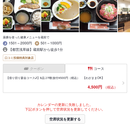
薬膳を使った健康メニューを蔵前で
1501～2000円
501～1000円
【都営浅草線】蔵前駅から徒歩1分
口コミ投稿特典対象店
クーポン
コース
【借り切り宴会コース♪】6品２H飲放付4500円（税込） 【わがままOK】
4,500円
（税込）
カレンダーの更新に失敗しました。
下記ボタンを押して空席状況を更新してください。
空席状況を更新する