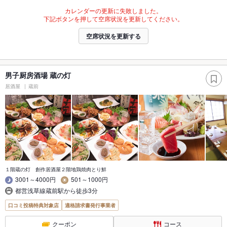
カレンダーの更新に失敗しました。
下記ボタンを押して空席状況を更新してください。
空席状況を更新する
男子厨房酒場 蔵の灯
居酒屋
蔵前
１階蔵の灯 創作居酒屋２階地鶏焼肉とり鮮
3001～4000円
501～1000円
都営浅草線蔵前駅から徒歩3分
口コミ投稿特典対象店
適格請求書発行事業者
クーポン
コース