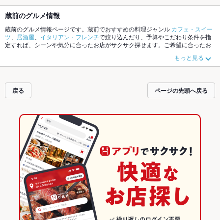
蔵前のグルメ情報
蔵前のグルメ情報ページです。蔵前でおすすめの料理ジャンル
カフェ・スイー
ツ
、
居酒屋
、
イタリアン・フレンチ
で絞り込んだり、予算やこだわり条件を指
定すれば、シーンや気分に合ったお店がサクサク探せます。ご希望に合ったお
店が見つからなかったら、近隣のエリア
浅草
、
御徒町
、
上野
もチェックしてみ
もっと見る
てください。ホットペッパーグルメなら、お得なクーポンはもちろん、こだわ
りメニュー
そば
、
とんかつ
、
うなぎ
や季節のおすすめ料理など、お店の最新情
報をご紹介しているので安心！24時間使える簡単便利なネット予約が使えるお
店も拡大中です。友達どうしの飲み会にも、会社の宴会にも、デートやパーテ
戻る
ページの先頭へ戻る
ィーにもお得に便利にホットペッパーグルメをご利用ください。