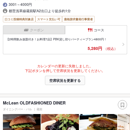
3001～4000円
都営浅草線蔵前駅A2出口より徒歩約1分
口コミ投稿特典対象店
スマート支払い可
適格請求書発行事業者
クーポン
コース
【2時間飲み放題付き！お料理7品】PBK貸し切りパーティープラン4800円！
5,280円
（税込）
カレンダーの更新に失敗しました。
下記ボタンを押して空席状況を更新してください。
空席状況を更新する
McLean OLDFASHIONED DINER
ダイニングバー・バル
蔵前