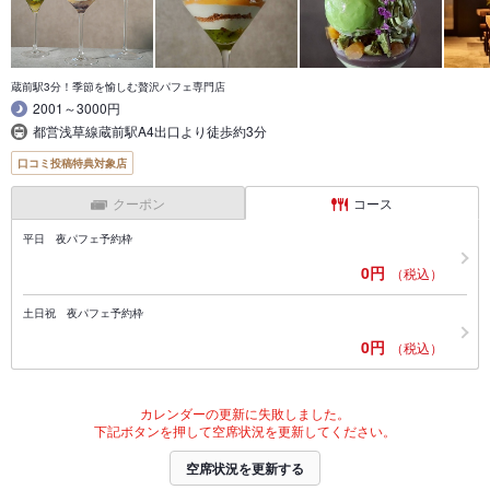
蔵前駅3分！季節を愉しむ贅沢パフェ専門店
2001～3000円
都営浅草線蔵前駅A4出口より徒歩約3分
口コミ投稿特典対象店
クーポン
コース
平日 夜パフェ予約枠
0円
（税込）
土日祝 夜パフェ予約枠
0円
（税込）
カレンダーの更新に失敗しました。
下記ボタンを押して空席状況を更新してください。
空席状況を更新する