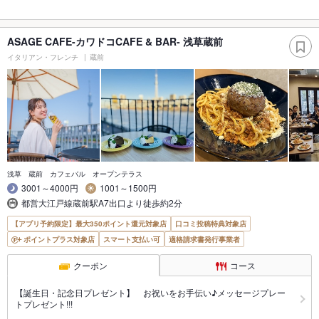
ASAGE CAFE-カワドコCAFE & BAR- 浅草蔵前
イタリアン・フレンチ
蔵前
浅草 蔵前 カフェバル オープンテラス
3001～4000円
1001～1500円
都営大江戸線蔵前駅A7出口より徒歩約2分
【アプリ予約限定】最大350ポイント還元対象店
口コミ投稿特典対象店
ポイントプラス対象店
スマート支払い可
適格請求書発行事業者
クーポン
コース
【誕生日・記念日プレゼント】 お祝いをお手伝い♪メッセージプレー
トプレゼント!!!