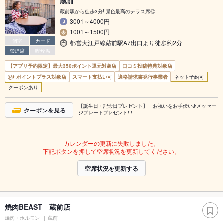
蔵前
蔵前駅から徒歩3分!!景色最高のテラス席◎
3001～4000円
1001～1500円
個室
カード
都営大江戸線蔵前駅A7出口より徒歩約2分
禁煙席
喫煙席
【アプリ予約限定】最大350ポイント還元対象店
口コミ投稿特典対象店
ポイントプラス対象店
スマート支払い可
適格請求書発行事業者
ネット予約可
クーポンあり
【誕生日・記念日プレゼント】 お祝いをお手伝い♪メッセー
クーポンを見る
ジプレートプレゼント!!!
カレンダーの更新に失敗しました。
下記ボタンを押して空席状況を更新してください。
空席状況を更新する
焼肉BEAST 蔵前店
焼肉・ホルモン
蔵前