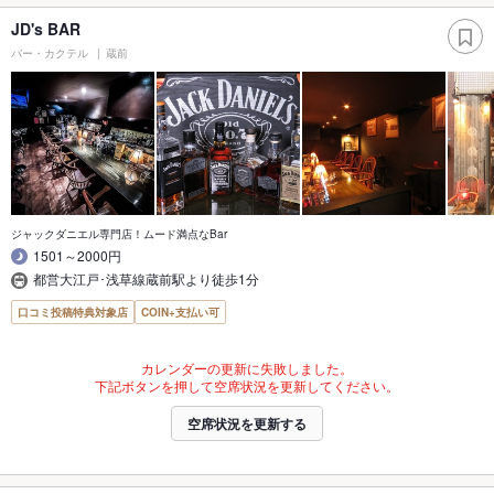
JD's BAR
バー・カクテル
蔵前
ジャックダニエル専門店！ムード満点なBar
1501～2000円
都営大江戸･浅草線蔵前駅より徒歩1分
口コミ投稿特典対象店
COIN+支払い可
カレンダーの更新に失敗しました。
下記ボタンを押して空席状況を更新してください。
空席状況を更新する