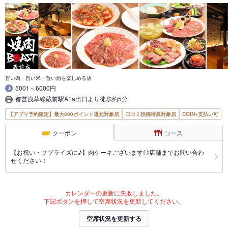
旨い肉・旨い米・旨い酒を楽しめる店
5001～6000円
都営浅草線蔵前駅A1a出口より徒歩約5分
【アプリ予約限定】最大800ポイント還元対象店
口コミ投稿特典対象店
COIN+支払い可
クーポン
コース
【お祝い・サプライズに♪】肉ケーキございます◎店舗までお問い合わ
せください！
カレンダーの更新に失敗しました。
下記ボタンを押して空席状況を更新してください。
空席状況を更新する