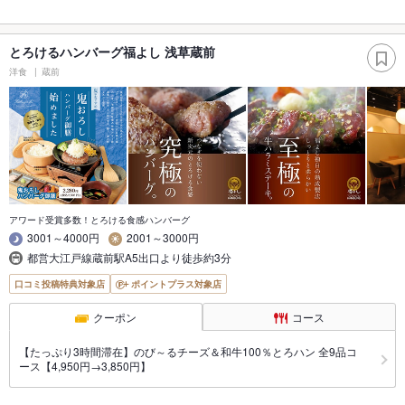
とろけるハンバーグ福よし 浅草蔵前
洋食
蔵前
アワード受賞多数！とろける食感ハンバーグ
3001～4000円
2001～3000円
都営大江戸線蔵前駅A5出口より徒歩約3分
口コミ投稿特典対象店
ポイントプラス対象店
クーポン
コース
【たっぷり3時間滞在】のび～るチーズ＆和牛100％とろハン 全9品コ
ース【4,950円→3,850円】