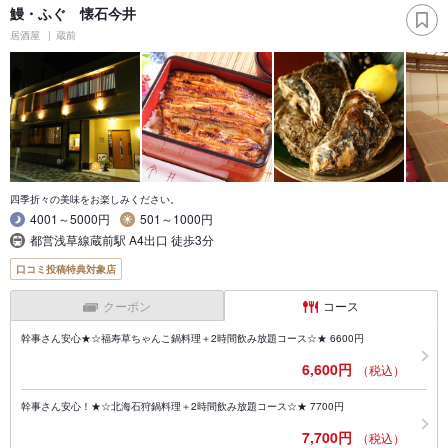
鰻・ふぐ 懐石今井
居酒屋
蔵前
四季折々の美味をお楽しみください。
4001～5000円
501～1000円
都営浅草線蔵前駅 A4出口 徒歩3分
口コミ投稿特典対象店
クーポン
コース
幹事さん安心★☆福寿草ちゃんこ鍋料理＋2時間飲み放題コース☆★ 6600円
6,600円
（税込）
幹事さん安心！★☆北海石狩鍋料理＋2時間飲み放題コース☆★ 7700円
7,700円
（税込）