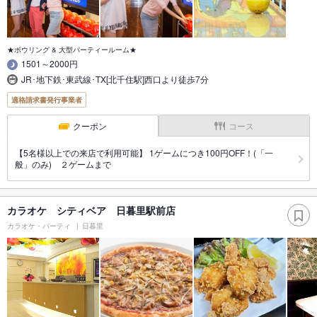
★ボウリング & 大型パーティールーム★
1501～2000円
JR･地下鉄･東武線･TX[北千住駅]西口より徒歩7分
適格請求書発行事業者
クーポン
コース
【5名様以上での来店で利用可能】 1ゲームにつき100円OFF！(「一
般」のみ) ２ゲームまで
カラオケ シティベア 日暮里駅前店
カラオケ・パーティ
日暮里