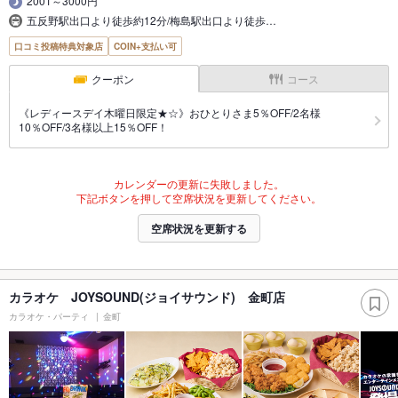
2001～3000円
五反野駅出口より徒歩約12分/梅島駅出口より徒歩…
口コミ投稿特典対象店
COIN+支払い可
クーポン
コース
《レディースデイ木曜日限定★☆》おひとりさま5％OFF/2名様
10％OFF/3名様以上15％OFF！
カレンダーの更新に失敗しました。
下記ボタンを押して空席状況を更新してください。
空席状況を更新する
カラオケ JOYSOUND(ジョイサウンド) 金町店
カラオケ・パーティ
金町