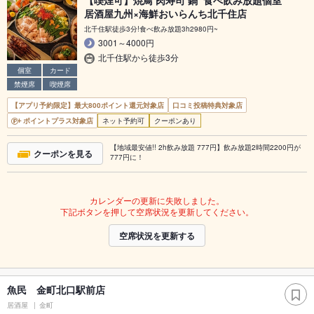
【喫煙可】焼鳥 肉寿司 鍋 食べ飲み放題個室
居酒屋九州×海鮮おいらんち北千住店
北千住駅徒歩3分!食べ飲み放題3h2980円~
3001～4000円
北千住駅から徒歩3分
個室
カード
禁煙席
喫煙席
【アプリ予約限定】最大800ポイント還元対象店
口コミ投稿特典対象店
ポイントプラス対象店
ネット予約可
クーポンあり
【地域最安値!! 2h飲み放題 777円】飲み放題2時間2200円が
クーポンを見る
777円に！
カレンダーの更新に失敗しました。
下記ボタンを押して空席状況を更新してください。
空席状況を更新する
魚民 金町北口駅前店
居酒屋
金町