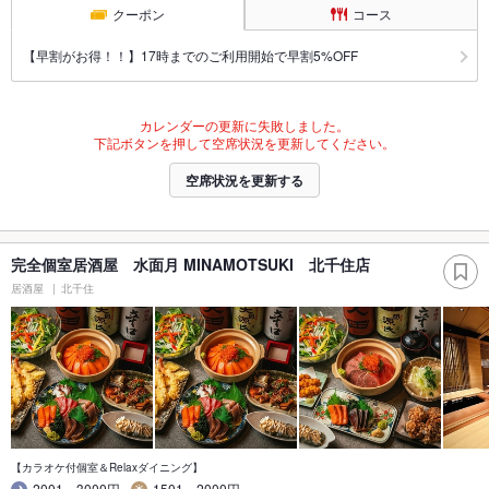
クーポン
コース
【早割がお得！！】17時までのご利用開始で早割5%OFF
カレンダーの更新に失敗しました。
下記ボタンを押して空席状況を更新してください。
空席状況を更新する
完全個室居酒屋 水面月 MINAMOTSUKI 北千住店
居酒屋
北千住
【カラオケ付個室＆Relaxダイニング】
2001～3000円
1501～2000円