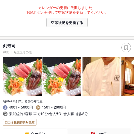
カレンダーの更新に失敗しました。
下記ボタンを押して空席状況を更新してください。
空席状況を更新する
剣寿司
和食
足立区その他
昭和47年創業、老舗の寿司屋
4001～5000円
1501～2000円
東武線竹ﾉ塚駅 車で10分/舎人ﾗｲﾅｰ舎人駅 徒歩8分
口コミ投稿特典対象店
クーポン
コース