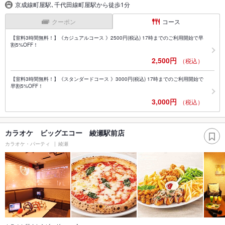
京成線町屋駅､千代田線町屋駅から徒歩1分
クーポン
コース
【室料3時間無料！】《カジュアルコース 》2500円(税込) 17時までのご利用開始で早
割5%OFF！
2,500円
（税込）
【室料3時間無料！】《スタンダードコース 》3000円(税込) 17時までのご利用開始で
早割5%OFF！
3,000円
（税込）
カラオケ ビッグエコー 綾瀬駅前店
カラオケ・パーティ
綾瀬