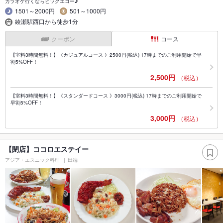
カラオケ行くならビッグエコー♪
1501～2000円
501～1000円
綾瀬駅西口から徒歩1分
クーポン
コース
【室料3時間無料！】《カジュアルコース 》2500円(税込) 17時までのご利用開始で早
割5%OFF！
2,500円
（税込）
【室料3時間無料！】《スタンダードコース 》3000円(税込) 17時までのご利用開始で
早割5%OFF！
3,000円
（税込）
【閉店】ココロエステイー
アジア・エスニック料理
田端