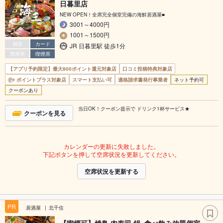
日暮里店
NEW OPEN！全席完全個室完備の海鮮居酒屋■
3001～4000円
1001～1500円
個室
カード
JR 日暮里駅 徒歩1分
禁煙席
喫煙席
【アプリ予約限定】最大800ポイント還元対象店
口コミ投稿特典対象店
ポイントプラス対象店
スマート支払い可
適格請求書発行事業者
ネット予約可
クーポンあり
当日OK！クーポン提示で ドリンク1杯サービス★
クーポンを見る
カレンダーの更新に失敗しました。
下記ボタンを押して空席状況を更新してください。
空席状況を更新する
PR
居酒屋
北千住