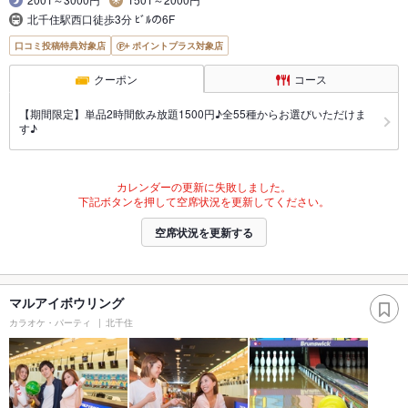
北千住駅西口徒歩3分 ﾋﾞﾙの6F
口コミ投稿特典対象店
ポイントプラス対象店
クーポン
コース
【期間限定】単品2時間飲み放題1500円♪全55種からお選びいただけま
す♪
カレンダーの更新に失敗しました。
下記ボタンを押して空席状況を更新してください。
空席状況を更新する
マルアイボウリング
カラオケ・パーティ
北千住