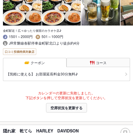
金町駅近！広々ゆったり個室のカラオケ店♪
1501～2000円
501～1000円
JR常磐線各駅停車金町駅北口より徒歩約4分
口コミ投稿特典対象店
クーポン
コース
【気軽に使える】 お部屋延長料金30分無料♪
カレンダーの更新に失敗しました。
下記ボタンを押して空席状況を更新してください。
空席状況を更新する
隠れ家 乾てら HARLEY DAVIDSON