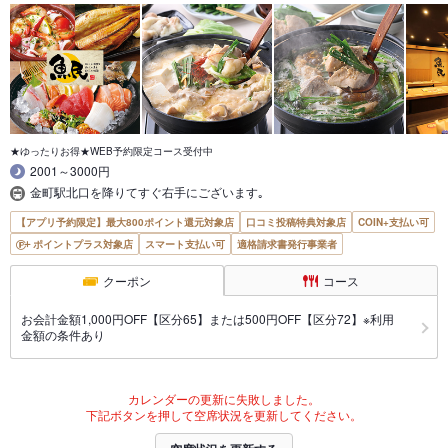
★ゆったりお得★WEB予約限定コース受付中
2001～3000円
金町駅北口を降りてすぐ右手にございます｡
【アプリ予約限定】最大800ポイント還元対象店
口コミ投稿特典対象店
COIN+支払い可
ポイントプラス対象店
スマート支払い可
適格請求書発行事業者
クーポン
コース
お会計金額1,000円OFF【区分65】または500円OFF【区分72】※利用
金額の条件あり
カレンダーの更新に失敗しました。
下記ボタンを押して空席状況を更新してください。