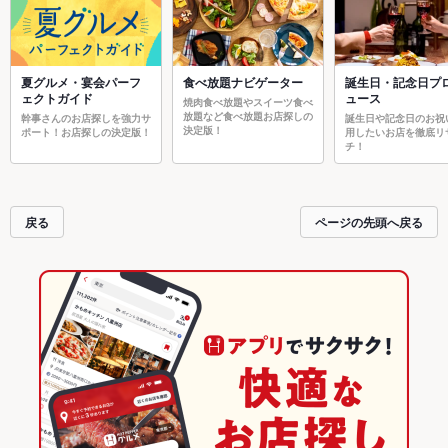
夏グルメ・宴会パーフ
食べ放題ナビゲーター
誕生日・記念日プ
ェクトガイド
ュース
焼肉食べ放題やスイーツ食べ
放題など食べ放題お店探しの
幹事さんのお店探しを強力サ
誕生日や記念日のお祝
決定版！
ポート！お店探しの決定版！
用したいお店を徹底リ
チ！
戻る
ページの先頭へ戻る