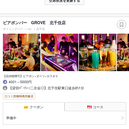
空席状況を更新する
ビアポンバー GROVE 北千住店
ダイニングバー・バル
北千住
【店内喫煙可】ビアポン×ダーツ×カラオケ
4001～5000円
【貸切ﾊﾟｰﾃｨｰ/二次会◎】北千住駅東口徒歩約1分
口コミ投稿特典対象店
クーポン
コース
準備中