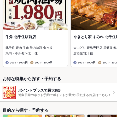
牛角 北千住駅前店
やきとり家 すみれ 北千住
北千住 焼肉 牛角 飲み放題 食べ放…
大山どり 焼鳥専門店 居酒屋 
焼肉・ホルモン/北千住
居酒屋/北千住
2001～3000円
2001～3000円
3001～4000円
2001～300
お得な特集から探す・予約する
ポイントプラスで最大8倍
対象日時のネット予約でポイントが最大8倍たまるお店はこちら！
目的から探す・予約する