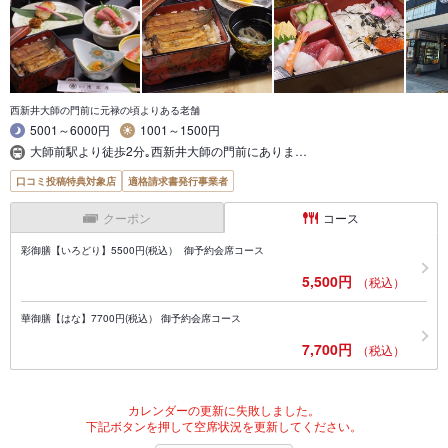
西新井大師の門前に元禄の頃よりある老舗
5001～6000円
1001～1500円
大師前駅より徒歩2分｡西新井大師の門前にありま…
口コミ投稿特典対象店
適格請求書発行事業者
クーポン
コース
彩御膳【いろどり】5500円(税込） 御予約会席コース
5,500円
（税込）
華御膳【はな】7700円(税込） 御予約会席コース
7,700円
（税込）
カレンダーの更新に失敗しました。
下記ボタンを押して空席状況を更新してください。