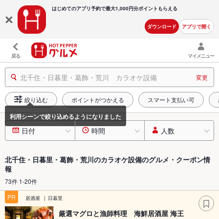
はじめてのアプリ予約で最大
1,000円分ポイントもらえる
ダウンロード
アプリで開く
戻る
マイメニュー
北千住・日暮里・葛飾・荒川 カラオケ設備
変更
絞り込む
ポイントがつかえる
スマート支払い可
日付
時間
人数
北千住・日暮里・葛飾・荒川のカラオケ設備のグルメ・クーポン情
報
73件 1-20件
PR
居酒屋
日暮里
厳選マグロと漁師料理 海鮮居酒屋 海王