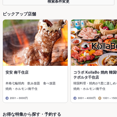
検索条件変更
ピックアップ店舗
安安 南千住店
コラボ KollaBo 焼肉 韓
テポルタ千住店
本格七輪焼肉 飲み放題 食べ放題
韓国料理・焼肉が1度に楽しめ
焼肉・ホルモン/南千住
焼肉・ホルモン/南千住
2001～3000円
3001～4000円
1001～150
お得な特集から探す・予約する