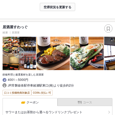
空席状況を更新する
居酒屋すわっぐ
綾瀬
居酒屋
鉄板料理と厳選素材を楽しむ居酒屋
4001～5000円
JR常磐線各駅停車綾瀬駅東口(南)より徒歩約2分
口コミ投稿特典対象店
COIN+支払い可
クーポン
コース
サワーまたはお茶割から選べるワンドリンクプレゼント