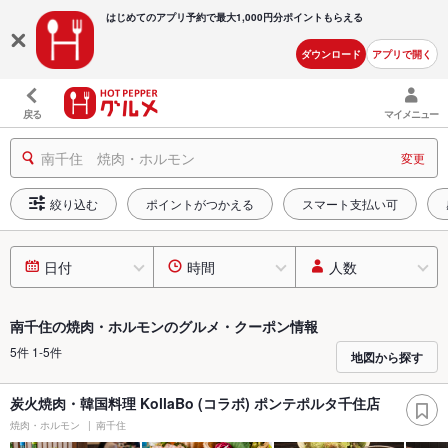
はじめてのアプリ予約で最大
1,000円分ポイントもらえる
ダウンロード
アプリで開く
戻る
マイメニュー
南千住 焼肉・ホルモン
変更
絞り込む
ポイントがつかえる
スマート支払い可
日付
時間
人数
南千住の焼肉・ホルモンのグルメ・クーポン情報
5件 1-5件
地図から探す
炭火焼肉・韓国料理 KollaBo (コラボ) ポンテポルタ千住店
焼肉・ホルモン
南千住