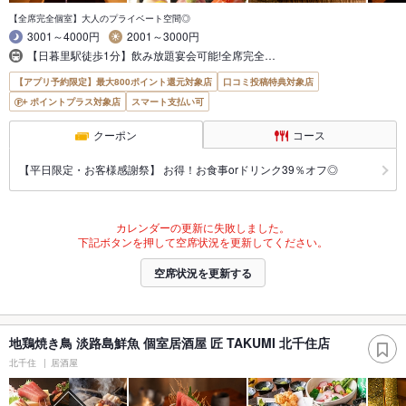
【全席完全個室】大人のプライベート空間◎
3001～4000円
2001～3000円
【日暮里駅徒歩1分】飲み放題宴会可能!全席完全…
【アプリ予約限定】最大800ポイント還元対象店
口コミ投稿特典対象店
ポイントプラス対象店
スマート支払い可
クーポン
コース
【平日限定・お客様感謝祭】 お得！お食事orドリンク39％オフ◎
カレンダーの更新に失敗しました。
下記ボタンを押して空席状況を更新してください。
空席状況を更新する
地鶏焼き鳥 淡路島鮮魚 個室居酒屋 匠 TAKUMI 北千住店
北千住
居酒屋