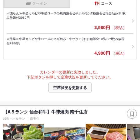
クーポン
コース
≪団らん≫牛星カルビや牛星ロースの焼肉盛合せやホルモン2種盛合せ等全8品+2H飲
み放題付3980円
3,980円
（税込）
≪牛星≫牛星カルビや牛ロースのネギ包み・牛ツラミ(ほほ肉)等全10品+2H飲み放題
付4980円
4,980円
（税込）
カレンダーの更新に失敗しました。
下記ボタンを押して空席状況を更新してください。
空席状況を更新する
【A５ランク 仙台和牛】牛陣焼肉 南千住店
焼肉・ホルモン
南千住