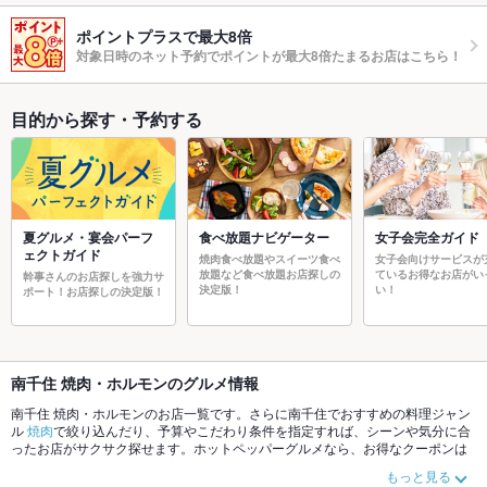
ポイントプラスで最大8倍
対象日時のネット予約でポイントが最大8倍たまるお店はこちら！
目的から探す・予約する
夏グルメ・宴会パーフ
食べ放題ナビゲーター
女子会完全ガイド
ェクトガイド
焼肉食べ放題やスイーツ食べ
女子会向けサービスが
放題など食べ放題お店探しの
ているお得なお店がい
幹事さんのお店探しを強力サ
決定版！
い！
ポート！お店探しの決定版！
南千住 焼肉・ホルモンのグルメ情報
南千住 焼肉・ホルモンのお店一覧です。さらに南千住でおすすめの料理ジャン
ル
焼肉
で絞り込んだり、予算やこだわり条件を指定すれば、シーンや気分に合
ったお店がサクサク探せます。ホットペッパーグルメなら、お得なクーポンは
もちろん、こだわりメニュー
牛タン
、
炭火焼
や季節のおすすめ料理など、お店
もっと見る
の最新情報をご紹介しているので安心！24時間使える簡単便利なネット予約が