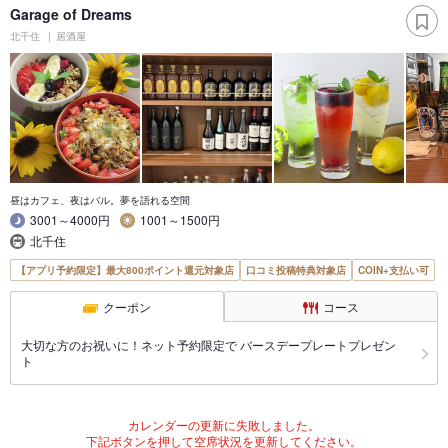
Garage of Dreams
北千住
居酒屋
昼はカフェ、夜はバル。夢を語れる空間
3001～4000円
1001～1500円
北千住
【アプリ予約限定】最大800ポイント還元対象店
口コミ投稿特典対象店
COIN+支払い可
クーポン
コース
大切な方のお祝いに！ネット予約限定で バースデープレートプレゼン
ト
カレンダーの更新に失敗しました。
下記ボタンを押して空席状況を更新してください。