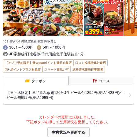
北千住駅1分 海鮮居酒屋 個室 陶板蒸し
3001～4000円
501～1000円
JR常磐線/日比谷線/千代田線北千住駅徒歩1分
【アプリ予約限定】最大800ポイント還元対象店
口コミ投稿特典対象店
ポイントプラス対象店
スマート支払い可
適格請求書発行事業者
クーポン
コース
【日～木限定】単品飲み放題120分♪生ビール付1299円(税込1428円)/生
ビール無999円(税込1098円)
カレンダーの更新に失敗しました。
下記ボタンを押して空席状況を更新してください。
空席状況を更新する