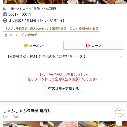
都内で唯一さしみーとを堪能できる居酒屋
3001～4000円
JR､東京ﾒﾄﾛ西日暮里駅より徒歩1分!!
【アプリ予約限定】最大800ポイント還元対象店
口コミ投稿特典対象店
ポイントプラス対象店
クーポン
コース
【団体幹事様応援♪】幹事様のお会計無料サービス！！
カレンダーの更新に失敗しました。
下記ボタンを押して空席状況を更新してください。
空席状況を更新する
しゃぶしゃぶ温野菜 亀有店
亀有
和食