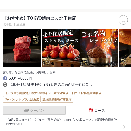
【おすすめ】TOKYO焼肉ごぉ 北千住店
北千住
居酒屋
落ち着いた店内で新鮮かつ美味しいお肉
5001～6000円
【北千住駅 徒歩4分】SNS話題のごぉが北千住にO…
【アプリ予約限定】最大800ポイント還元対象店
口コミ投稿特典対象店
ポイントプラス対象店
適格請求書発行事業者
クーポン
コース
【2月9日スタート】《グループ周年記念》ごぉの『ごぉ祭コース』※電話予約限定(当
日予約不可)