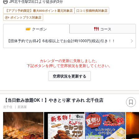
JR北千住駅2出口より徒歩約3分
【アプリ予約限定】最大800ポイント還元対象店
口コミ投稿特典対象店
ポイントプラス対象店
クーポン
コース
【団体予約でお得♪】6名様以上でお会計時1000円(税込)引き！！
カレンダーの更新に失敗しました。
下記ボタンを押して空席状況を更新してください。
空席状況を更新する
【当日飲み放題OK！】やきとり家 すみれ 北千住店
北千住
居酒屋