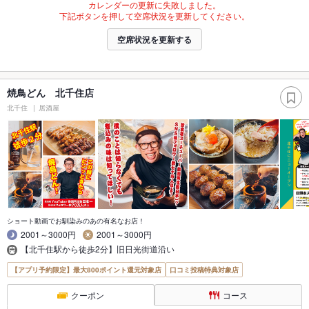
カレンダーの更新に失敗しました。
下記ボタンを押して空席状況を更新してください。
空席状況を更新する
焼鳥どん 北千住店
北千住
居酒屋
ショート動画でお馴染みのあの有名なお店！
2001～3000円
2001～3000円
【北千住駅から徒歩2分】旧日光街道沿い
【アプリ予約限定】最大800ポイント還元対象店
口コミ投稿特典対象店
クーポン
コース