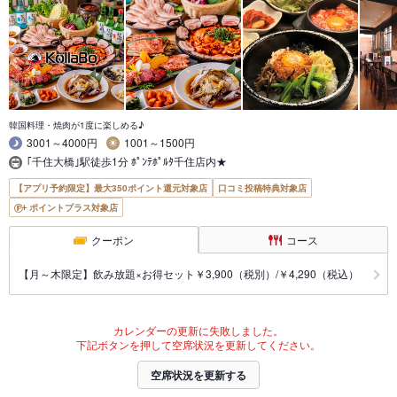
韓国料理・焼肉が1度に楽しめる♪
3001～4000円
1001～1500円
｢千住大橋｣駅徒歩1分 ﾎﾟﾝﾃﾎﾟﾙﾀ千住店内★
【アプリ予約限定】最大350ポイント還元対象店
口コミ投稿特典対象店
ポイントプラス対象店
クーポン
コース
【月～木限定】飲み放題×お得セット￥3,900（税別）/￥4,290（税込）
カレンダーの更新に失敗しました。
下記ボタンを押して空席状況を更新してください。
空席状況を更新する