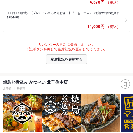
4,378円
（税込）
《１日１組限定》【プレミアム飲み放題付き！】『ごぉコース』 ※電話予約限定(当日
予約不可)
11,000円
（税込）
カレンダーの更新に失敗しました。
下記ボタンを押して空席状況を更新してください。
空席状況を更新する
焼鳥と煮込み かつぺい 北千住本店
北千住
居酒屋