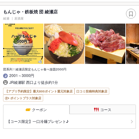
もんじゃ・鉄板焼 団 綾瀬店
綾瀬
居酒屋
団系列！綾瀬店限定もんじゃ食べ放題2000円
2001～3000円
JR綾瀬駅 西口より徒歩約1分
【アプリ予約限定】最大800ポイント還元対象店
口コミ投稿特典対象店
ポイントプラス対象店
クーポン
コース
【コース限定】一口冷麺プレゼント♪