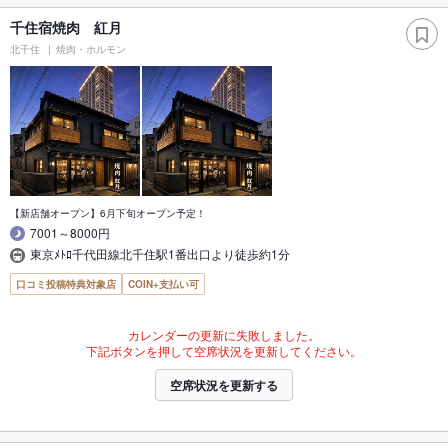
千住宿焼肉 紅月
北千住
焼肉・ホルモン
【新店舗オープン】6月下旬オープン予定！
7001～8000円
東京ﾒﾄﾛ千代田線北千住駅1番出口より徒歩約1分
口コミ投稿特典対象店
COIN+支払い可
カレンダーの更新に失敗しました。
下記ボタンを押して空席状況を更新してください。
空席状況を更新する