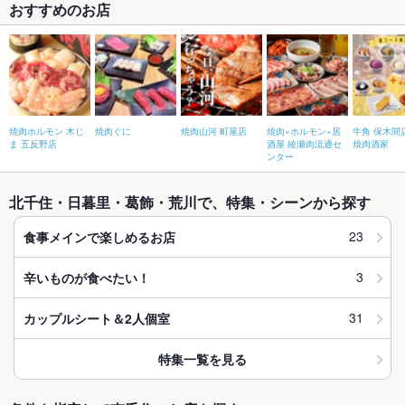
おすすめのお店
焼肉ホルモン 木じ
焼肉ぐに
焼肉山河 町屋店
焼肉×ホルモン×居
牛角 保木間
ま 五反野店
酒屋 綾瀬肉流通セ
焼肉酒家
ンター
北千住・日暮里・葛飾・荒川で、特集・シーンから探す
23
食事メインで楽しめるお店
3
辛いものが食べたい！
31
カップルシート＆2人個室
特集一覧を見る