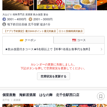
大山どり 焼鳥専門店 居酒屋 飲み放題 宴会
3001～4000円
2001～3000円
地下鉄日比谷線 北千住駅 徒歩1分
【アプリ予約限定】最大800ポイント還元対象店
口コミ投稿特典対象店
クーポン
コース
★飲み放題付きコース★6名様以上で【幹事1名様お食事代を無料】
カレンダーの更新に失敗しました。
下記ボタンを押して空席状況を更新してください。
空席状況を更新する
個室座敷 海鮮居酒屋 はなの舞 北千住駅西口店
北千住
居酒屋