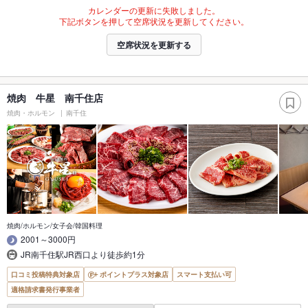
カレンダーの更新に失敗しました。
下記ボタンを押して空席状況を更新してください。
空席状況を更新する
焼肉 牛星 南千住店
焼肉・ホルモン
南千住
焼肉/ホルモン/女子会/韓国料理
2001～3000円
JR南千住駅JR西口より徒歩約1分
口コミ投稿特典対象店
ポイントプラス対象店
スマート支払い可
適格請求書発行事業者