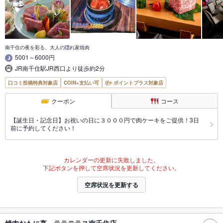
南千住の夜を彩る、大人の隠れ家焼肉
5001～6000円
JR南千住駅JR西口より徒歩約2分
口コミ投稿特典対象店
COIN+支払い可
ポイントプラス対象店
クーポン
コース
【誕生日・記念日】お祝いの日に３０００円で肉ケーキをご提供！3日
前に予約してください！
カレンダーの更新に失敗しました。
下記ボタンを押して空席状況を更新してください。
空席状況を更新する
焼肉おもに亭 ララテラス南千住店