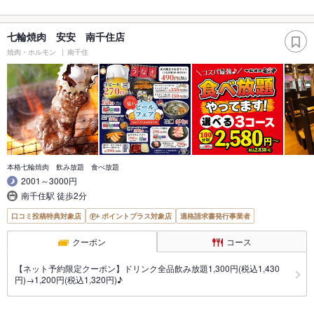
七輪焼肉 安安 南千住店
焼肉・ホルモン
南千住
本格七輪焼肉 飲み放題 食べ放題
2001～3000円
南千住駅 徒歩2分
口コミ投稿特典対象店
ポイントプラス対象店
適格請求書発行事業者
クーポン
コース
【ネット予約限定クーポン】ドリンク全品飲み放題1,300円(税込1,430
円)→1,200円(税込1,320円)♪