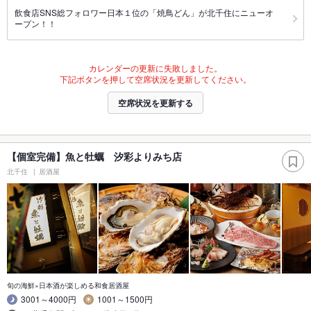
飲食店SNS総フォロワー日本１位の「焼鳥どん」が北千住にニューオ
ープン！！
カレンダーの更新に失敗しました。
下記ボタンを押して空席状況を更新してください。
空席状況を更新する
【個室完備】魚と牡蠣 汐彩よりみち店
北千住
居酒屋
旬の海鮮×日本酒が楽しめる和食居酒屋
3001～4000円
1001～1500円