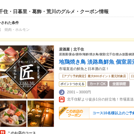
千住・日暮里・葛飾・荒川のグルメ・クーポン情報
外された条件
端 焼肉・ホルモン
居酒屋｜北千住
居酒屋/宴会/接待/海鮮/焼き鳥/個室/北千住/飲み放題/銘
地鶏焼き鳥 淡路島鮮魚 個室居酒屋
市場直送の鮮魚と日本酒の店！
【アプリ予約限定】最大800ポイント還元対象店
口
ポイントつかえる
2001～3000円
北千住駅より徒歩1分の好立地！市場直
コース10名様以上のご予
このお店のコース