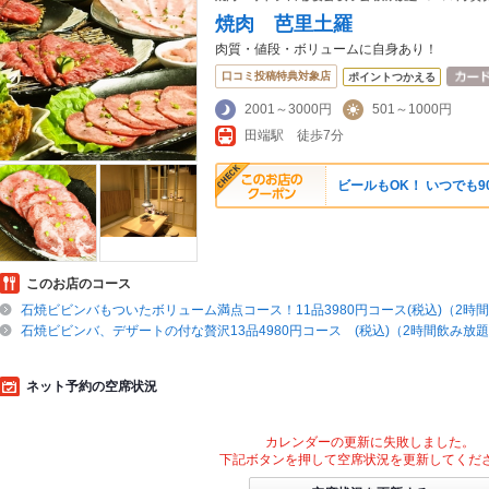
焼肉 芭里土羅
肉質・値段・ボリュームに自身あり！
口コミ投稿特典対象店
ポイントつかえる
2001～3000円
501～1000円
田端駅 徒歩7分
ビールもOK！ いつでも9
このお店のコース
石焼ビビンバもついたボリューム満点コース！11品3980円コース(税込)（2時
石焼ビビンバ、デザートの付な贅沢13品4980円コース (税込)（2時間飲み放
ネット予約の空席状況
カレンダーの更新に失敗しました。
下記ボタンを押して空席状況を更新してくだ