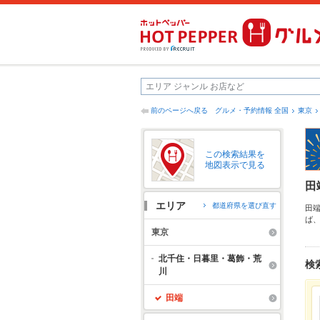
前のページへ戻る
グルメ・予約情報 全国
東京
この検索結果を
地図表示で見る
田
エリア
都道府県を選び直す
田
ば
お
東京
み
北千住・日暮里・葛飾・荒
検
川
田端