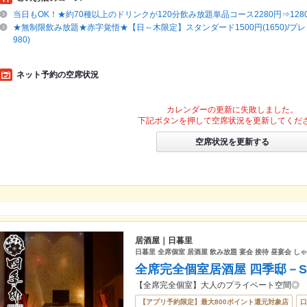
当日もOK！★約70種以上のドリンクが120分飲み放題単品コース2280円⇒128
★無制限飲み放題★赤字覚悟★【日～木限定】スタンダード1500円(1650)/プレミ
980)
ネット予約の空席状況
カレンダーの更新に失敗しました。
下記ボタンを押して空席状況を更新してくだ
空席状況を更新する
居酒屋｜日暮里
日暮里 全席個室 居酒屋 飲み放題 宴会 接待 昼宴会 し
全席完全個室居酒屋 四季邸－SH
【全席完全個室】大人のプライベート空間◎
【アプリ予約限定】最大800ポイント還元対象店
口