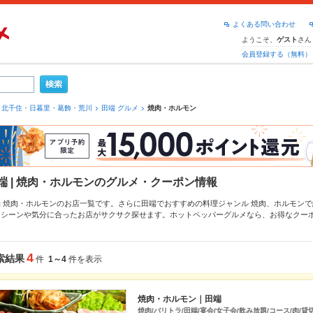
よくある問い合わせ
ようこそ、
さん
ゲスト
会員登録する（無料）
北千住・日暮里・葛飾・荒川
田端 グルメ
焼肉・ホルモン
端 | 焼肉・ホルモンのグルメ・クーポン情報
端 焼肉・ホルモンのお店一覧です。さらに田端でおすすめの料理ジャンル
焼肉
、
ホルモン
で
、シーンや気分に合ったお店がサクサク探せます。ホットペッパーグルメなら、お得なクー
すすめ料理など、お店の最新情報をご紹介しているので安心！24時間使える簡単便利なネッ
会にも、会社の宴会にも、デートやパーティーにもお得に便利にホットペッパーグルメをご
4
索結果
件
1～4
件を表示
焼肉・ホルモン｜田端
焼肉/バリトラ/田端/宴会/女子会/飲み放題/コース/肉/貸