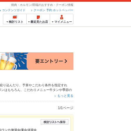
焼肉・ホルモン/田端のおすすめ・クーポン情報
コンテンツガイド
クーポン 予約 ホットペッパー
検討リスト
最近見たお店
マイメニュー
絞り込んだり、予算やこだわり条件を指定すれ
ポンはもちろん、こだわりメニュー
牛タン
や季節の
ト予約が使えるお店も拡大中です。友達どうしの飲
もっと見る
利用ください。
1/1ページ
切/ランチ/歓迎会/宴会/送迎会