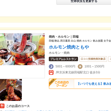
空席状況を更新する
焼肉・ホルモン｜田端
田端 駒込 西日暮里 白山 焼肉 ホルモン 飲み放題 女
ホルモン焼肉ともや
ホルモン・焼肉
口コミ投稿特典対象店
5001～6000円
1001～1500円
JR京浜東北線田端駅北口 徒歩3分
【いつでも使える】飲み放
このお店のコース