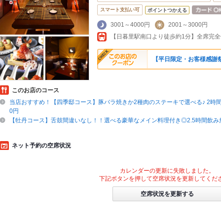
スマート支払い可
ポイントつかえる
3001～4000円
2001～3000円
【日暮里駅南口より徒歩約1分】全席完全個
【平日限定・お客様感謝祭
このお店のコース
当店おすすめ！【四季邸コース】豚バラ焼きか2種肉のステーキで選べる♪ 2時間
0円
【牡丹コース】舌鼓間違いなし！！選べる豪華なメイン料理付き◎2.5時間飲み放
ネット予約の空席状況
カレンダーの更新に失敗しました。
下記ボタンを押して空席状況を更新してくだ
空席状況を更新する