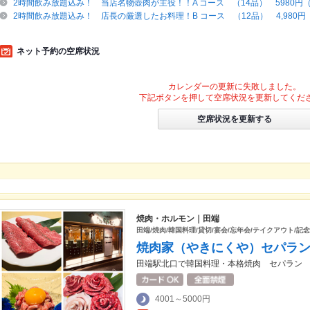
2時間飲み放題込み！ 当店名物壺肉が主役！！A コース （14品） 5980
2時間飲み放題込み！ 店長の厳選したお料理！B コース （12品） 4,980
ネット予約の空席状況
カレンダーの更新に失敗しました。
下記ボタンを押して空席状況を更新してくだ
空席状況を更新する
焼肉・ホルモン｜田端
田端/焼肉/韓国料理/貸切/宴会/忘年会/テイクアウト/記
焼肉家（やきにくや）セパラ
田端駅北口で韓国料理・本格焼肉 セパラン
4001～5000円