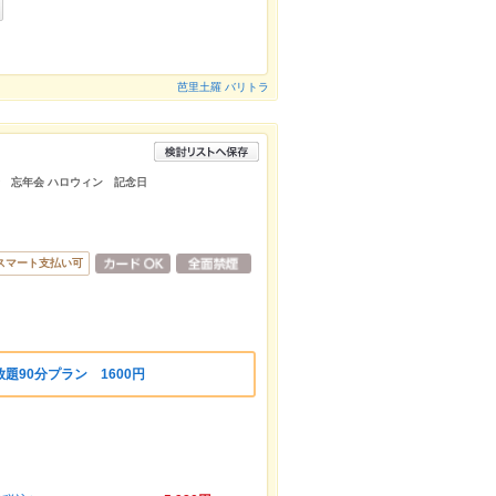
芭里土羅 バリトラ
子会 忘年会 ハロウィン 記念日
スマート支払い可
題90分プラン 1600円