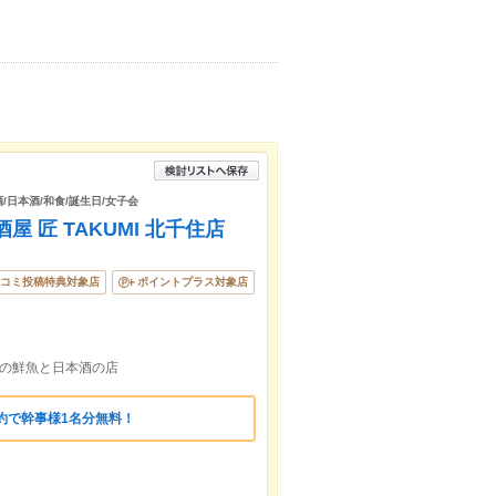
酒/日本酒/和食/誕生日/女子会
 匠 TAKUMI 北千住店
コミ投稿特典対象店
ポイントプラス対象店
送の鮮魚と日本酒の店
約で幹事様1名分無料！