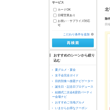
サービス
北
カードOK
日曜営業あり
除
お祝い・サプライズ対応
田
可
こだわり条件を追加
おすすめのシーンから絞り
込む
夏グルメ・宴会
女子会完全ガイド
目的別食べ放題ナビゲーター
誕生日・記念日プロデュース
結婚式二次会&貸切パーティ
ー会場ナビ
おすすめご当地グルメ
いまからお得なクーポン