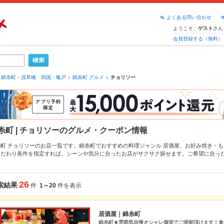
よくある問い合わせ
ようこそ、
さん
ゲスト
会員登録する（無料）
錦糸町・浅草橋・両国・亀戸
錦糸町 グルメ
チョリソー
糸町 | チョリソーのグルメ・クーポン情報
糸町 チョリソーのお店一覧です。錦糸町でおすすめの料理ジャンル
居酒屋
、
お好み焼き・も
こだわり条件を指定すれば、シーンや気分に合ったお店がサクサク探せます。ご希望に合っ
、
新小岩
、
亀戸
もチェックしてみてください。ホットペッパーグルメなら、お得なクーポン
、
炉ばた焼き・炙り焼き
や季節のおすすめ料理など、お店の最新情報をご紹介しているので安
店も拡大中です。友達どうしの飲み会にも、会社の宴会にも、デートやパーティーにもお得
26
索結果
件
1～20
件を表示
居酒屋｜錦糸町
錦糸町★雰囲気自慢オシャレ個室でご堪能頂けます！食べ