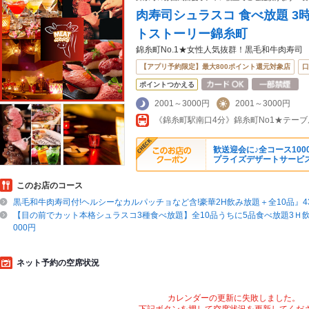
肉寿司シュラスコ 食べ放題 3
トストーリー錦糸町
錦糸町No.1★女性人気抜群！黒毛和牛肉寿司
【アプリ予約限定】最大800ポイント還元対象店
口
ポイントつかえる
2001～3000円
2001～3000円
歓送迎会に♪全コース10
プライズデザートサービス
このお店のコース
黒毛和牛肉寿司付!ヘルシーなカルパッチョなど含!豪華2H飲み放題＋全10品』430
【目の前でカット本格シュラスコ3種食べ放題】全10品うちに5品食べ放題3Ｈ飲み
000円
ネット予約の空席状況
カレンダーの更新に失敗しました。