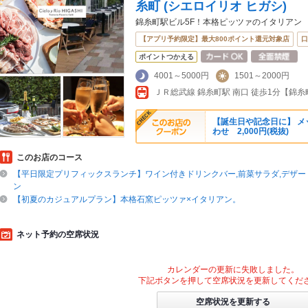
糸町 (シエロイリオ ヒガシ)
錦糸町駅ビル5F！本格ピッツァのイタリアン
【アプリ予約限定】最大800ポイント還元対象店
口
ポイントつかえる
4001～5000円
1501～2000円
【誕生日や記念日に】 メ
わせ 2,000円(税抜)
このお店のコース
【平日限定プリフィックスランチ】ワイン付きドリンクバー,前菜サラダ,デザー
ン
【初夏のカジュアルプラン】本格石窯ピッツァ×イタリアン。
ネット予約の空席状況
カレンダーの更新に失敗しました。
下記ボタンを押して空席状況を更新してくだ
空席状況を更新する