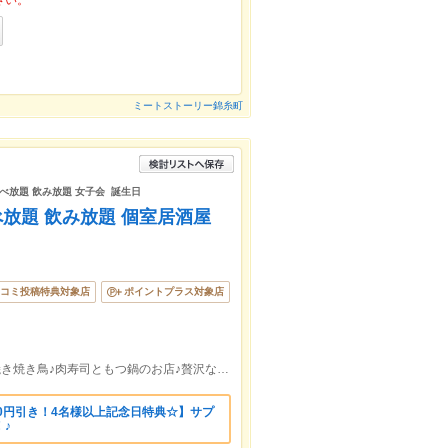
さい。
ミートストーリー錦糸町
放題 飲み放題 女子会 誕生日
べ放題 飲み放題 個室居酒屋
コミ投稿特典対象店
ポイントプラス対象店
《錦糸町駅徒歩4分》錦糸町No.1★炭火焼き焼き鳥♪肉寿司ともつ鍋のお店♪贅沢な柔らかい地鶏と厳選肉寿司をお楽しみ♪
00円引き！4名様以上記念日特典☆】サプ
♪