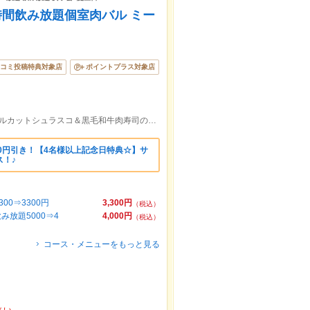
時間飲み放題個室肉バル ミー
コミ投稿特典対象店
ポイントプラス対象店
《錦糸町駅南口4分》錦糸町No1★テーブルカットシュラスコ＆黒毛和牛肉寿司のお店!贅沢な柔らかい厳選肉寿司をお楽しみ!
00円引き！【4名様以上記念日特典☆】サ
！♪
0⇒3300円
3,300円
（税込）
放題5000⇒4
4,000円
（税込）
コース・メニューをもっと見る