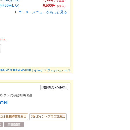
150分L.O）
7,500円
（税込）
※90分L.O）
6,500円
（税込）
コース・メニューをもっと見る
さい。
REGINA S FISH HOUSE レジーナズ フィッシュハウス
/ソファ/肉/錦糸町/居酒屋
ON
コミ投稿特典対象店
ポイントプラス対象店