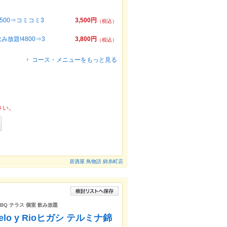
500⇒コミコミ3
3,500円
（税込）
放題!4800⇒3
3,800円
（税込）
コース・メニューをもっと見る
さい。
居酒屋 鳥物語 錦糸町店
BQ テラス 個室 飲み放題
lo y Rioヒガシ テルミナ錦