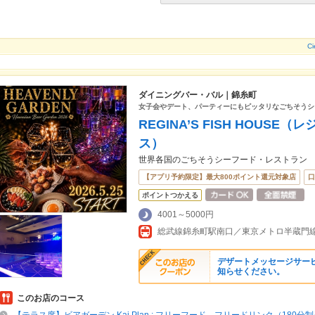
C
ダイニングバー・バル｜錦糸町
女子会やデート、パーティーにもピッタリなごちそうシ
REGINA’S FISH HOUS
ス）
世界各国のごちそうシーフード・レストラン
【アプリ予約限定】最大800ポイント還元対象店
口
ポイントつかえる
4001～5000円
総武線錦糸町駅南口／東京メトロ半蔵門
デザートメッセージサー
知らせください。
このお店のコース