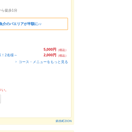
から徒歩1分
魚介のパエリアが半額に♪♪
5,000円
（税込）
K！2名様～
2,000円
（税込）
コース・メニューをもっと見る
さい。
錦糸町ZION