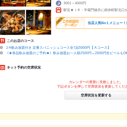
3001～4000円
駅近★ＪＲ・半蔵門線共に錦糸町駅北口
当店人気No１メニュー！
このお店のコース
２H飲み放題付き 定番スパニッシュコース全7品5000円【 A コース】
《★単品飲み放題のご予約★》飲み放題お一人様2500円→2000円生ビールもO
ネット予約の空席状況
カレンダーの更新に失敗しました。
下記ボタンを押して空席状況を更新してくだ
空席状況を更新する