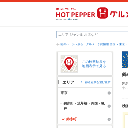
前のページへ戻る
グルメ・予約情報 全国
東京
この検索結果を
地図表示で見る
錦
エリア
都道府県を選び直す
錦
や
町
東京
け
お
錦糸町・浅草橋・両国・亀
検
戸
錦糸町