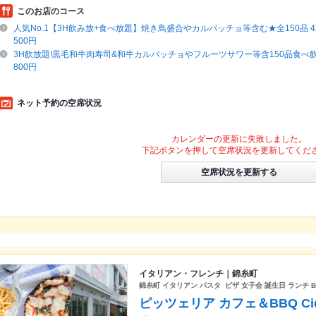
このお店のコース
人気No.1【3H飲み放+食べ放題】焼き鳥盛合やカルパッチョ等含む★全150品 4
500円
3H飲放題!黒毛和牛肉寿司&和牛カルパッチョやフルーツサワー等含150品食べ飲み
800円
ネット予約の空席状況
カレンダーの更新に失敗しました。
下記ボタンを押して空席状況を更新してくだ
空席状況を更新する
イタリアン・フレンチ｜錦糸町
錦糸町 イタリアン パスタ ピザ 女子会 誕生日 ランチ B
ピッツェリア カフェ＆BBQ Cie