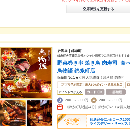
下記ボタンを押して空席状況を更新してくだ
空席状況を更新する
居酒屋｜錦糸町
錦糸町★雰囲気自慢オシャレ個室でご堪能頂けます！食べ
野菜巻き串 焼き鳥 肉寿司 食
鳥物語 錦糸町店
錦糸町No.1★女性人気抜群！焼き鳥 肉寿司
【アプリ予約限定】最大800ポイント還元対象店
口
ポイントつかえる
2001～3000円
2001～3000円
歓送迎会に♪全コース10
ライズデザートサービス！