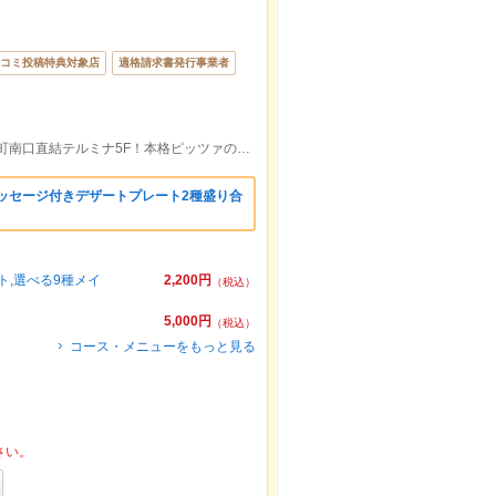
コミ投稿特典対象店
適格請求書発行事業者
ＪＲ総武線 錦糸町駅 南口 徒歩1分【錦糸町南口直結テルミナ5F！本格ピッツァのイタリアン】
ッセージ付きデザートプレート2種盛り合
ト,選べる9種メイ
2,200円
（税込）
5,000円
（税込）
コース・メニューをもっと見る
さい。