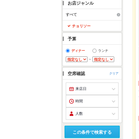
お店ジャンル
すべて
チョリソー
予算
ディナー
ランチ
～
空席確認
クリア
この条件で検索する