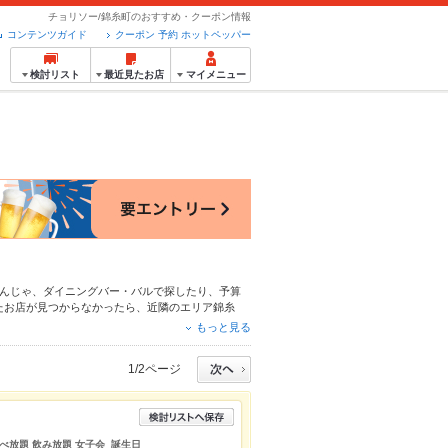
チョリソー/錦糸町のおすすめ・クーポン情報
コンテンツガイド
クーポン 予約 ホットペッパー
検討リスト
最近見たお店
マイメニュー
んじゃ
、
ダイニングバー・バル
で探したり、予算
たお店が見つからなかったら、近隣のエリア
錦糸
はもちろん、こだわりメニュー
からあげ
、
お茶漬
もっと見る
心！24時間使える簡単便利なネット予約が使える
に便利にホットペッパーグルメをご利用ください。
1/2ページ
放題 飲み放題 女子会 誕生日