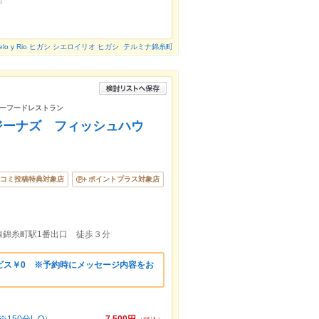
ielo y Rio ヒガシ シエロイリオ ヒガシ テルミナ錦糸町
ーフードレストラン
E（レジーナズ フィッシュハウ
コミ投稿特典対象店
ポイントプラス対象店
線錦糸町駅1番出口 徒歩３分
ビス￥0 ※予約時にメッセージ内容をお