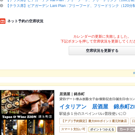
【テラス席】ビアガーデン Kai Plan : フリーフード、フリードリンク（180分制※
【テラス席】ビアガーデン Lani Plan : フリーフード、フリードリンク（120分制
ネット予約の空席状況
カレンダーの更新に失敗しました。
下記ボタンを押して空席状況を更新してくだ
空席状況を更新する
居酒屋｜錦糸町
貸切/デート/飲み放題/女子会/個室/記念日/誕生日/合コン
イタリアン 居酒屋 錦糸町ZI
駅徒歩１分のスペインバル♪普段使いに◎
【アプリ予約限定】最大800ポイント還元対象店
口
スマート支払い可
ポイントつかえる