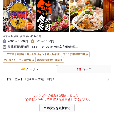
秋葉原 居酒屋 個室 食べ飲み放題
2001～3000円
501～1000円
秋葉原駅昭和通り口より徒歩約5分!個室完備!喫煙…
【アプリ予約限定】最大800ポイント還元対象店
口コミ投稿特典対象店
ポイントプラス対象店
適格請求書発行事業者
クーポン
コース
【毎日激安】2時間飲み放題980円！
カレンダーの更新に失敗しました。
下記ボタンを押して空席状況を更新してください。
空席状況を更新する