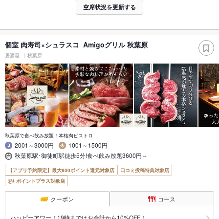
空席状況を更新する
個室 肉寿司×シュラスコ Amigoグリル 秋葉原
居酒屋
秋葉原
秋葉原で食べ飲み放題！本格肉ビストロ
2001～3000円
1001～1500円
秋葉原駅･御徒町駅徒歩5分!食べ飲み放題3600円～
【アプリ予約限定】最大800ポイント還元対象店
口コミ投稿特典対象店
ポイントプラス対象店
クーポン
コース
ハッピーアワー！19時まではお会計から10%OFF！