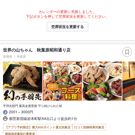
カレンダーの更新に失敗しました。
下記ボタンを押して空席状況を更新してください。
空席状況を更新する
世界の山ちゃん 秋葉原昭和通り店
居酒屋
秋葉原
手羽先部門 最高金賞受賞 守り続けられた味
2001～3000円
都営新宿線岩本町駅A4出口より徒歩約1分
【アプリ予約限定】最大800ポイント還元対象店
口コミ投稿特典対象店
適格請求書発行事業者