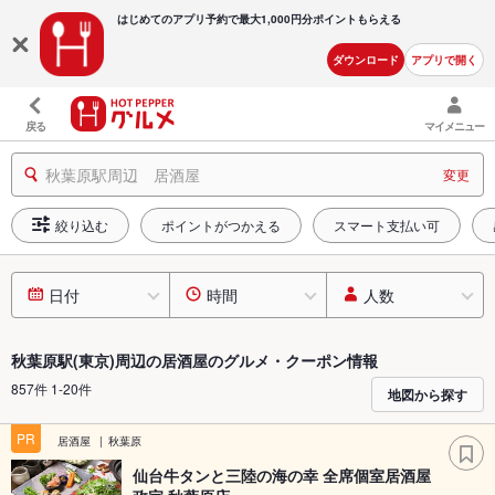
はじめてのアプリ予約で最大
1,000円分ポイントもらえる
ダウンロード
アプリで開く
戻る
マイメニュー
秋葉原駅周辺 居酒屋
変更
絞り込む
ポイントがつかえる
スマート支払い可
日付
時間
人数
秋葉原駅(東京)周辺の居酒屋のグルメ・クーポン情報
857件 1-20件
地図から探す
PR
居酒屋
秋葉原
仙台牛タンと三陸の海の幸 全席個室居酒屋