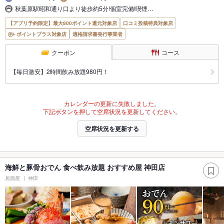
秋葉原駅昭和通り口より徒歩約5分!個室完備!喫煙…
【アプリ予約限定】最大800ポイント還元対象店
口コミ投稿特典対象店
ポイントプラス対象店
適格請求書発行事業者
クーポン
コース
【毎日激安】2時間飲み放題980円！
カレンダーの更新に失敗しました。
下記ボタンを押して空席状況を更新してください。
空席状況を更新する
海鮮と豚骨おでん 食べ飲み放題 おすすめ屋 神田店
居酒屋
神田