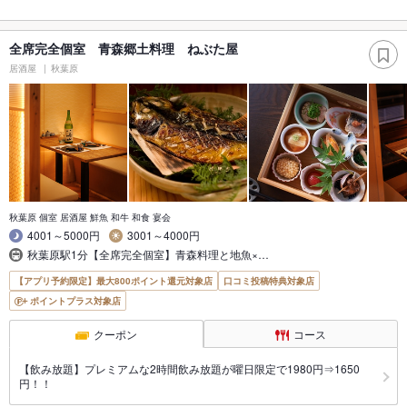
全席完全個室 青森郷土料理 ねぶた屋
居酒屋
秋葉原
秋葉原 個室 居酒屋 鮮魚 和牛 和食 宴会
4001～5000円
3001～4000円
秋葉原駅1分【全席完全個室】青森料理と地魚×…
【アプリ予約限定】最大800ポイント還元対象店
口コミ投稿特典対象店
ポイントプラス対象店
クーポン
コース
【飲み放題】プレミアムな2時間飲み放題が曜日限定で1980円⇒1650
円！！