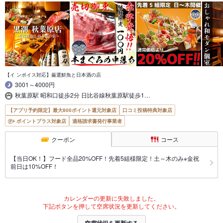
【イ ンボイス対応】厳選鮮魚と日本酒の店
3001～4000円
秋葉原駅 昭和口徒歩2分 日比谷線秋葉原駅徒歩1…
【アプリ予約限定】最大800ポイント還元対象店
口コミ投稿特典対象店
ポイントプラス対象店
適格請求書発行事業者
クーポン
コース
【当日OK！】フード全品20%OFF！先着5組様限定！土～木のみ※金祝
前日は10%OFF！
カレンダーの更新に失敗しました。
下記ボタンを押して空席状況を更新してください。
空席状況を更新する