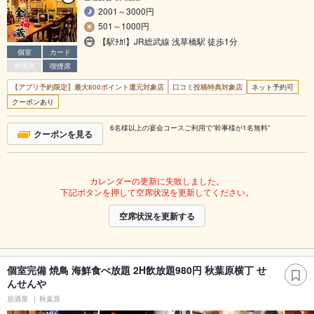
2001～3000円
501～1000円
【駅ﾁｶ!】JR総武線 浅草橋駅 徒歩1分
個室
カード
禁煙席
喫煙席
【アプリ予約限定】最大800ポイント還元対象店
口コミ投稿特典対象店
ネット予約可
クーポンあり
6名様以上の宴会コースご利用で”幹事様が1名無料”
クーポンを見る
カレンダーの更新に失敗しました。
下記ボタンを押して空席状況を更新してください。
空席状況を更新する
個室完備 焼鳥 海鮮食べ放題 2H飲放題980円 秋葉原横丁 せ
んせんや
居酒屋
秋葉原