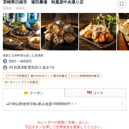
宮崎県日南市 塚田農場 秋葉原中央通り店
居酒屋
秋葉原
地鶏と九州料理を楽しむ居酒屋
3001～4000円
JR 秋葉原駅電気街口 徒歩1分
【アプリ予約限定】最大800ポイント還元対象店
口コミ投稿特典対象店
ポイントプラス対象店
クーポン
コース
※21時以降使用可能※飲み放題1時間980円！！
カレンダーの更新に失敗しました。
下記ボタンを押して空席状況を更新してください。