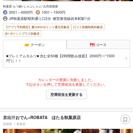
秋葉原 もつ鍋×しゃぶしゃぶ×九州居酒屋
3001～4000円
1001～1500円
JR秋葉原駅昭和通り口2分･都営新宿線岩本町駅1分
【アプリ予約限定】最大800ポイント還元対象店
口コミ投稿特典対象店
ポイントプラス対象店
クーポン
コース
■プレミアムモルツ■ 含む全50種【2時間飲み放題】 2000円⇒”1500
円”に！！
カレンダーの更新に失敗しました。
下記ボタンを押して空席状況を更新してください。
空席状況を更新する
京出汁おでん×ROBATA ほたる秋葉原店
居酒屋
秋葉原