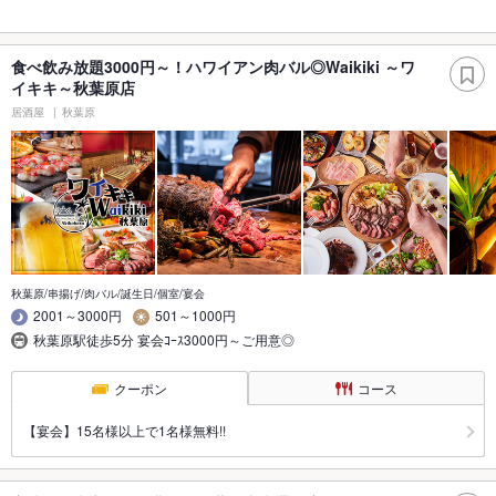
食べ飲み放題3000円～！ハワイアン肉バル◎Waikiki ～ワ
イキキ～秋葉原店
居酒屋
秋葉原
秋葉原/串揚げ/肉バル/誕生日/個室/宴会
2001～3000円
501～1000円
秋葉原駅徒歩5分 宴会ｺｰｽ3000円～ご用意◎
クーポン
コース
【宴会】15名様以上で1名様無料!!