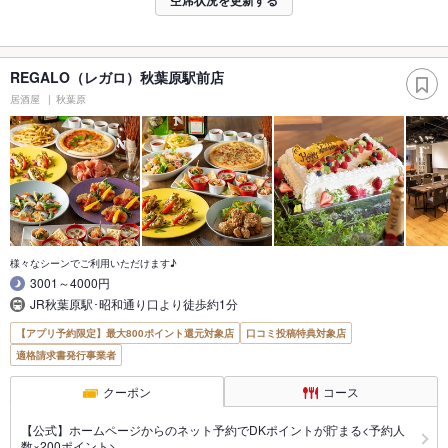
REGALO（レガロ）秋葉原駅前店
居酒屋
秋葉原
様々なシーンでご利用いただけます♪
3001～4000円
JR秋葉原駅･昭和通り口より徒歩約1分
【アプリ予約限定】最大800ポイント還元対象店
口コミ投稿特典対象店
適格請求書発行事業者
クーポン
コース
【公式】ホームページからのネット予約でDKポイントが貯まる<予約人
数×200ポイント>