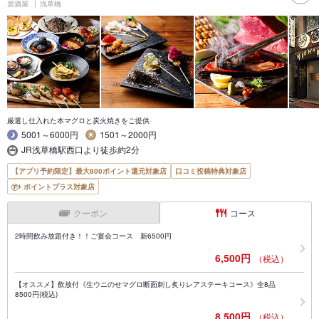
居酒屋
浅草橋
厳選し仕入れた本マグロと炭火焼きをご提供
5001～6000円
1501～2000円
JR浅草橋駅西口より徒歩約2分
【アプリ予約限定】最大800ポイント還元対象店
口コミ投稿特典対象店
ポイントプラス対象店
クーポン
コース
2時間飲み放題付き！！ご宴会コース 新6500円
6,500円
（税込）
【オススメ】飲放付《生ウニのせマグロ断面刺し炙りレアステーキコース》全8品
8500円(税込)
8,500円
（税込）