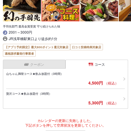
手羽先部門 最高金賞受賞 守り続けられた味
2001～3000円
JR浅草橋駅東口より徒歩約1分
【アプリ予約限定】最大800ポイント還元対象店
口コミ投稿特典対象店
適格請求書発行事業者
クーポン
コース
山ちゃん満喫コース★飲み放題付（3時間）
4,500円
（税込）
贅沢コース★飲み放題付（3時間）
5,300円
（税込）
カレンダーの更新に失敗しました。
下記ボタンを押して空席状況を更新してください。