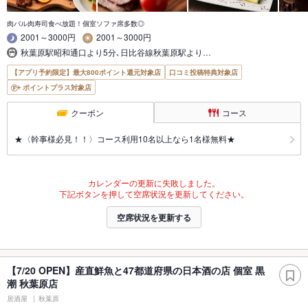
肉バル肉寿司食べ放題！個室ソファ席多数◎
2001～3000円
2001～3000円
秋葉原駅昭和通口より5分､日比谷線秋葉原駅より…
【アプリ予約限定】最大800ポイント還元対象店
口コミ投稿特典対象店
ポイントプラス対象店
クーポン
コース
★〈幹事様必見！！〉コース利用10名以上なら1名様無料★
カレンダーの更新に失敗しました。
下記ボタンを押して空席状況を更新してください。
空席状況を更新する
【7/20 OPEN】産直鮮魚と47都道府県の日本酒の店 個室 黒
潮 秋葉原店
居酒屋
秋葉原