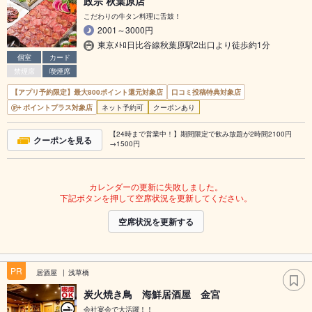
政宗 秋葉原店
こだわりの牛タン料理に舌鼓！
2001～3000円
東京ﾒﾄﾛ日比谷線秋葉原駅2出口より徒歩約1分
個室
カード
禁煙席
喫煙席
【アプリ予約限定】最大800ポイント還元対象店
口コミ投稿特典対象店
ポイントプラス対象店
ネット予約可
クーポンあり
【24時まで営業中！】期間限定で飲み放題が2時間2100円
クーポンを見る
→1500円
カレンダーの更新に失敗しました。
下記ボタンを押して空席状況を更新してください。
空席状況を更新する
PR
居酒屋
浅草橋
炭火焼き鳥 海鮮居酒屋 金宮
会社宴会で大活躍！！