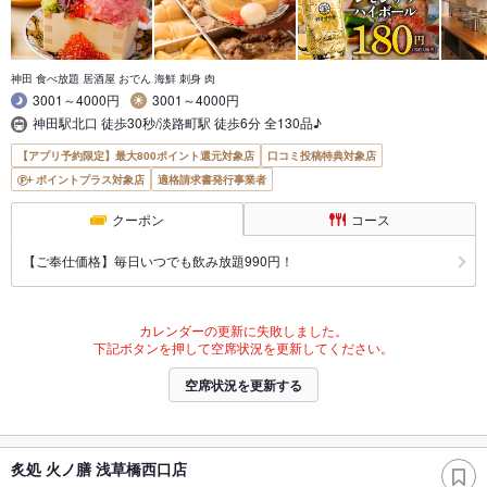
神田 食べ放題 居酒屋 おでん 海鮮 刺身 肉
3001～4000円
3001～4000円
神田駅北口 徒歩30秒/淡路町駅 徒歩6分 全130品♪
【アプリ予約限定】最大800ポイント還元対象店
口コミ投稿特典対象店
ポイントプラス対象店
適格請求書発行事業者
クーポン
コース
【ご奉仕価格】毎日いつでも飲み放題990円！
カレンダーの更新に失敗しました。
下記ボタンを押して空席状況を更新してください。
空席状況を更新する
炙処 火ノ膳 浅草橋西口店