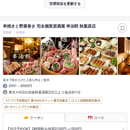
空席状況を更新する
串焼きと野菜巻き 完全個室居酒屋 串治郎 秋葉原店
居酒屋
秋葉原
炭火で焼き上げた上質な串をご提供
2001～3000円
東京ﾒﾄﾛ日比谷線秋葉原駅2出口より徒歩約1分
【アプリ予約限定】最大800ポイント還元対象店
口コミ投稿特典対象店
ポイントプラス対象店
クーポン
コース
【当日予約OK】2時間飲み放題2100円→1500円