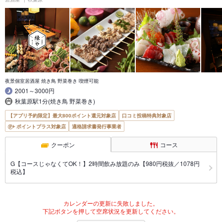
夜景個室居酒屋 焼き鳥 野菜巻き 喫煙可能
2001～3000円
秋葉原駅1分(焼き鳥 野菜巻き)
【アプリ予約限定】最大800ポイント還元対象店
口コミ投稿特典対象店
ポイントプラス対象店
適格請求書発行事業者
クーポン
コース
G【コースじゃなくてOK！】2時間飲み放題のみ【980円税抜／1078円
税込】
カレンダーの更新に失敗しました。
下記ボタンを押して空席状況を更新してください。