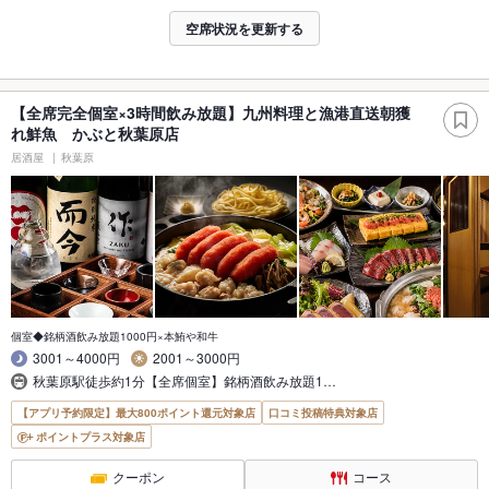
空席状況を更新する
【全席完全個室×3時間飲み放題】九州料理と漁港直送朝獲
れ鮮魚 かぶと秋葉原店
居酒屋
秋葉原
個室◆銘柄酒飲み放題1000円×本鮪や和牛
3001～4000円
2001～3000円
秋葉原駅徒歩約1分【全席個室】銘柄酒飲み放題1…
【アプリ予約限定】最大800ポイント還元対象店
口コミ投稿特典対象店
ポイントプラス対象店
クーポン
コース