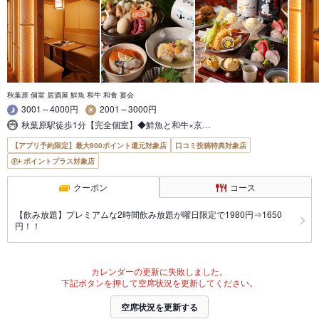
秋葉原 個室 居酒屋 鮮魚 和牛 和食 宴会
3001～4000円
2001～3000円
秋葉原駅徒歩1分【完全個室】◆鮮魚と和牛×京…
【アプリ予約限定】最大800ポイント還元対象店
口コミ投稿特典対象店
ポイントプラス対象店
クーポン
コース
【飲み放題】プレミアムな2時間飲み放題が曜日限定で1980円⇒1650
円！！
カレンダーの更新に失敗しました。
下記ボタンを押して空席状況を更新してください。
空席状況を更新する