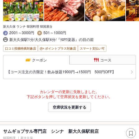
新大久保 ランチ 韓国料理 韓国屋台
2001～3000円
501～1000円
新大久保駅1分/大久保駅4分/『ｸﾛｻﾜ楽器』の目の前
口コミ投稿特典対象店
ポイントプラス対象店
スマート支払い可
クーポン
コース
【コース注文の方限定！飲み放題1900円→1500円 500円OFF】
カレンダーの更新に失敗しました。
下記ボタンを押して空席状況を更新してください。
空席状況を更新する
サムギョプサル専門店 シンナ 新大久保駅前店
韓国料理
新大久保