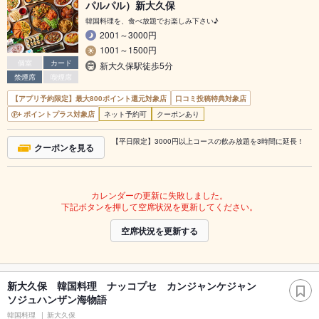
パルパル）新大久保
韓国料理を、食べ放題でお楽しみ下さい♪
2001～3000円
1001～1500円
個室
カード
新大久保駅徒歩5分
禁煙席
喫煙席
【アプリ予約限定】最大800ポイント還元対象店
口コミ投稿特典対象店
ポイントプラス対象店
ネット予約可
クーポンあり
【平日限定】3000円以上コースの飲み放題を3時間に延長！
クーポンを見る
カレンダーの更新に失敗しました。
下記ボタンを押して空席状況を更新してください。
空席状況を更新する
新大久保 韓国料理 ナッコプセ カンジャンケジャン
ソジュハンザン海物語
韓国料理
新大久保