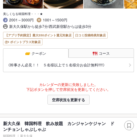
美しくなる韓国料理・・・★
2001～3000円
1001～1500円
新大久保駅から徒歩7分/西武新宿駅からは徒歩3分
【アプリ予約限定】最大350ポイント還元対象店
口コミ投稿特典対象店
ポイントプラス対象店
クーポン
コース
《幹事さん必見！！ ５名様以上で１名様分お会計無料!!!!!》
カレンダーの更新に失敗しました。
下記ボタンを押して空席状況を更新してください。
空席状況を更新する
新大久保 韓国料理 飲み放題 カンジャンケジャン ド
ンチョンしゃぶしゃぶ
韓国料理
新大久保