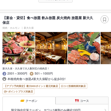
【宴会・貸切】食べ放題 飲み放題 炭火焼肉 放題屋 新大久
保店
焼肉・ホルモン
新大久保
新大久保・大久保で大人数対応の焼肉店！
2001～3000円
501～1000円
本格焼肉食べ放題♪新大久保駅から徒歩3分!
【アプリ予約限定】最大800ポイント還元対象店
口コミ投稿特典対象店
ポイントプラス対象店
クーポン
コース
限定熱中症策クーポン サワー1種類のみ継続100円