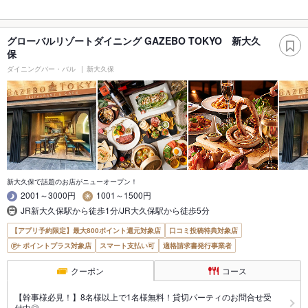
グローバルリゾートダイニング GAZEBO TOKYO 新大久
保
ダイニングバー・バル
新大久保
新大久保で話題のお店がニューオープン！
2001～3000円
1001～1500円
JR新大久保駅から徒歩1分/JR大久保駅から徒歩5分
【アプリ予約限定】最大800ポイント還元対象店
口コミ投稿特典対象店
ポイントプラス対象店
スマート支払い可
適格請求書発行事業者
クーポン
コース
【幹事様必見！】8名様以上で1名様無料！貸切パーティのお問合せ受
付中◎