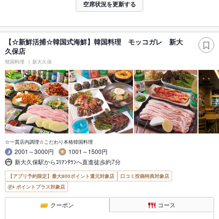
空席状況を更新する
【☆新鮮活捕☆韓国式海鮮】韓国料理 モッコガレ 新大
久保店
韓国料理
新大久保
☆一貫店内調理☆こだわり本格韓国料理
2001～3000円
1001～1500円
新大久保駅からｺﾘｱﾝﾀｳﾝへ直進徒歩約7分
【アプリ予約限定】最大800ポイント還元対象店
口コミ投稿特典対象店
ポイントプラス対象店
クーポン
コース