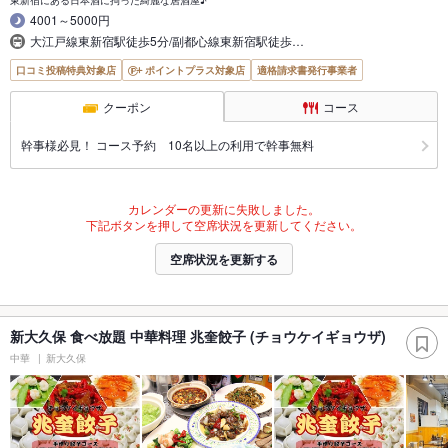
4001～5000円
大江戸線東新宿駅徒歩5分/副都心線東新宿駅徒歩…
口コミ投稿特典対象店
ポイントプラス対象店
適格請求書発行事業者
クーポン
コース
幹事様必見！ コース予約 10名以上の利用で幹事無料
カレンダーの更新に失敗しました。
下記ボタンを押して空席状況を更新してください。
空席状況を更新する
新大久保 食べ放題 中華料理 兆奎餃子 (チョウケイギョウザ)
中華
新大久保