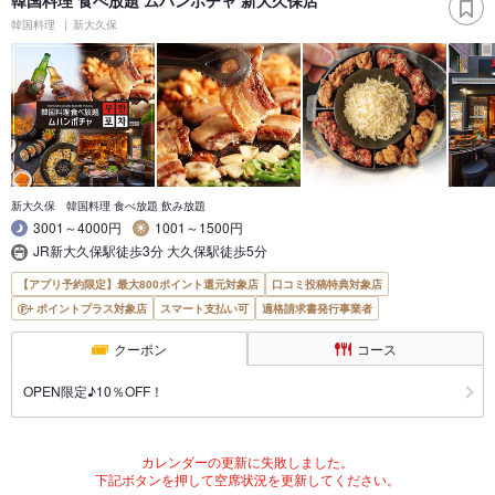
韓国料理
新大久保
新大久保 韓国料理 食べ放題 飲み放題
3001～4000円
1001～1500円
JR新大久保駅徒歩3分 大久保駅徒歩5分
【アプリ予約限定】最大800ポイント還元対象店
口コミ投稿特典対象店
ポイントプラス対象店
スマート支払い可
適格請求書発行事業者
クーポン
コース
OPEN限定♪10％OFF！
カレンダーの更新に失敗しました。
下記ボタンを押して空席状況を更新してください。