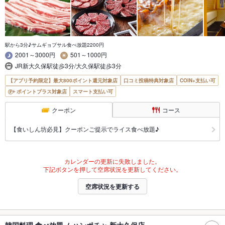
駅から3分♪サムギョプサル食べ放題2200円
2001～3000円
501～1000円
JR新大久保駅徒歩3分/大久保駅徒歩3分
【アプリ予約限定】最大800ポイント還元対象店
口コミ投稿特典対象店
COIN+支払い可
ポイントプラス対象店
スマート支払い可
クーポン
コース
【食いしん坊必見】クーポンご提示でライス食べ放題♪
カレンダーの更新に失敗しました。
下記ボタンを押して空席状況を更新してください。
空席状況を更新する
韓国料理 食べ放題 ムハンポチャ 新大久保店