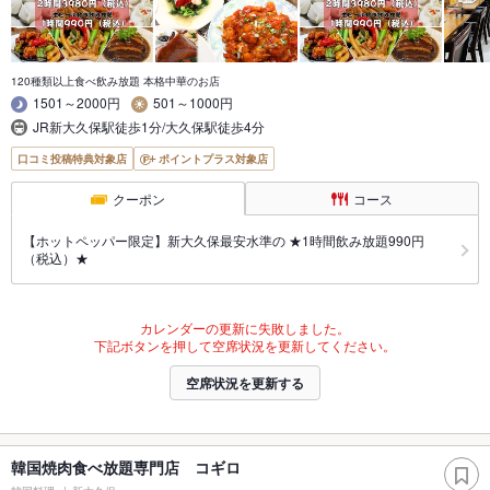
120種類以上食べ飲み放題 本格中華のお店
1501～2000円
501～1000円
JR新大久保駅徒歩1分/大久保駅徒歩4分
口コミ投稿特典対象店
ポイントプラス対象店
クーポン
コース
【ホットペッパー限定】新大久保最安水準の ★1時間飲み放題990円
（税込）★
カレンダーの更新に失敗しました。
下記ボタンを押して空席状況を更新してください。
空席状況を更新する
韓国焼肉食べ放題専門店 コギロ