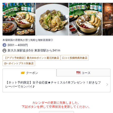
本場韓国の雰囲気が漂う気軽な海鮮居酒屋◎
3001～4000円
新大久保駅徒歩5分 東新宿駅から341m
【アプリ予約限定】最大800ポイント還元対象店
口コミ投稿特典対象店
ポイントプラス対象店
クーポン
コース
【ネット予約限定】女子会応援★チャミスル1本プレゼント！好きなフ
レーバーでカンパイ♪
カレンダーの更新に失敗しました。
下記ボタンを押して空席状況を更新してください。