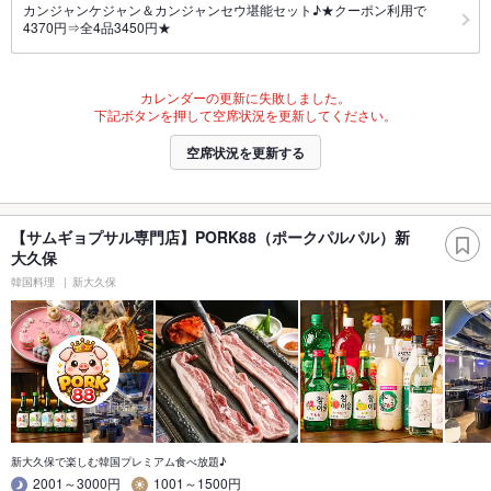
カンジャンケジャン＆カンジャンセウ堪能セット♪★クーポン利用で
4370円⇒全4品3450円★
カレンダーの更新に失敗しました。
下記ボタンを押して空席状況を更新してください。
空席状況を更新する
【サムギョプサル専門店】PORK88（ポークパルパル）新
大久保
韓国料理
新大久保
新大久保で楽しむ韓国プレミアム食べ放題♪
2001～3000円
1001～1500円