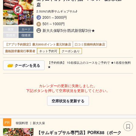
店
2.0cmの肉厚サムギョプサル♪
2001～3000円
501～1000円
個室
カード
新大久保駅5分/西武新宿駅3分★
禁煙席
喫煙席
【アプリ予約限定】最大800ポイント還元対象店
口コミ投稿特典対象店
適格請求書発行事業者
ネット予約可
クーポンあり
【予約特典】 10名様以上のコースをご予約で ★1名様分無料
クーポンを見る
★
カレンダーの更新に失敗しました。
下記ボタンを押して空席状況を更新してください。
空席状況を更新する
PR
韓国料理
新大久保
【サムギョプサル専門店】PORK88（ポーク