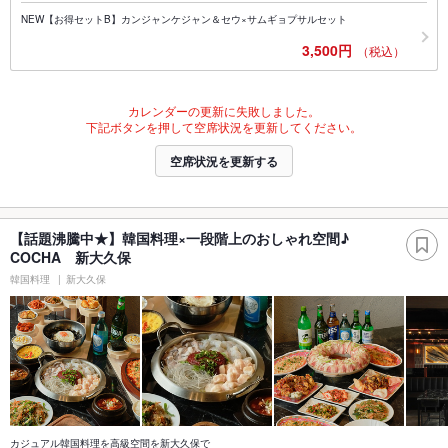
NEW【お得セットB】カンジャンケジャン＆セウ×サムギョプサルセット
3,500円
（税込）
カレンダーの更新に失敗しました。
下記ボタンを押して空席状況を更新してください。
空席状況を更新する
【話題沸騰中★】韓国料理×一段階上のおしゃれ空間♪
COCHA 新大久保
韓国料理
新大久保
カジュアル韓国料理を高級空間を新大久保で