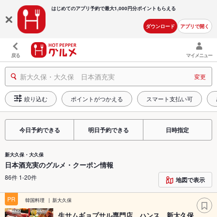
はじめてのアプリ予約で最大
1,000円分ポイントもらえる
ダウンロード
アプリで開く
戻る
マイメニュー
新大久保・大久保 日本酒充実
変更
絞り込む
ポイントがつかえる
スマート支払い可
今日予約できる
明日予約できる
日時指定
新大久保・大久保
日本酒充実のグルメ・クーポン情報
86件 1-20件
地図で表示
PR
韓国料理
新大久保
生サムギョプサル専門店 ハンス 新大久保