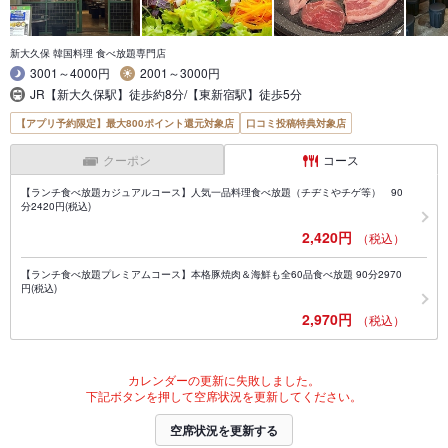
新大久保 韓国料理 食べ放題専門店
3001～4000円
2001～3000円
JR【新大久保駅】徒歩約8分/【東新宿駅】徒歩5分
【アプリ予約限定】最大800ポイント還元対象店
口コミ投稿特典対象店
クーポン
コース
【ランチ食べ放題カジュアルコース】人気一品料理食べ放題（チヂミやチゲ等） 90
分2420円(税込)
2,420円
（税込）
【ランチ食べ放題プレミアムコース】本格豚焼肉＆海鮮も全60品食べ放題 90分2970
円(税込)
2,970円
（税込）
カレンダーの更新に失敗しました。
下記ボタンを押して空席状況を更新してください。
空席状況を更新する