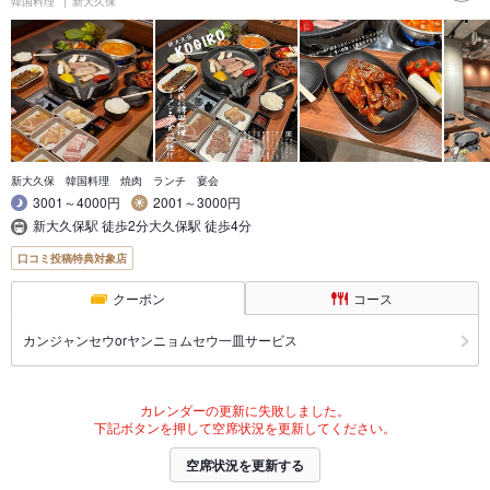
韓国料理
新大久保
新大久保 韓国料理 焼肉 ランチ 宴会
3001～4000円
2001～3000円
新大久保駅 徒歩2分大久保駅 徒歩4分
口コミ投稿特典対象店
クーポン
コース
カンジャンセウorヤンニョムセウ一皿サービス
カレンダーの更新に失敗しました。
下記ボタンを押して空席状況を更新してください。
空席状況を更新する