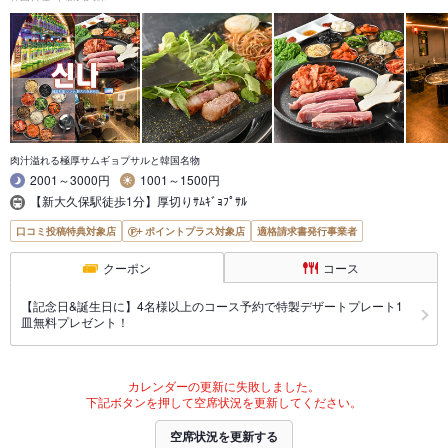
肉汁溢れる極厚サムギョプサルと韓国名物
2001～3000円
1001～1500円
【新大久保駅徒歩1分】厚切りｻﾑｷﾞｮﾌﾟｻﾙ
口コミ投稿特典対象店
ポイントプラス対象店
適格請求書発行事業者
クーポン
コース
【記念日&誕生日に】4名様以上のコース予約で特製デザートプレート1
皿無料プレゼント！
カレンダーの更新に失敗しました。
下記ボタンを押して空席状況を更新してください。
空席状況を更新する