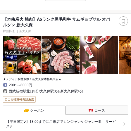
【本格炭火 焼肉】A5ランク黒毛和牛 サムギョプサル オバ
ルタン 新大久保
韓国料理
新大久保
★メディア取材多数！新大久保本格焼肉店★
2001～3000円
西武新宿駅北口3分/大久保駅3分/新大久保駅4分
口コミ投稿特典対象店
クーポン
コース
【平日限定♪】18:00までにご来店でカンジャンケジャン一皿 サービ
ス♪