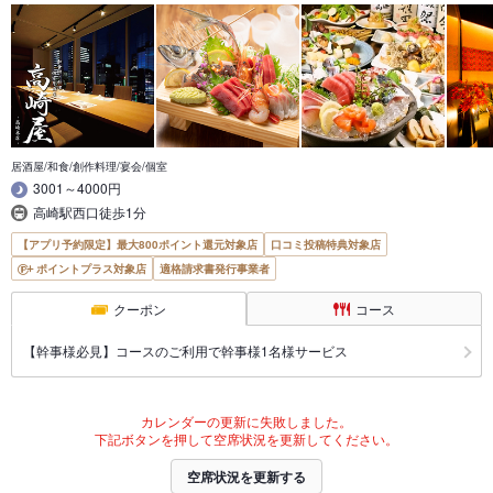
居酒屋/和食/創作料理/宴会/個室
3001～4000円
高崎駅西口徒歩1分
【アプリ予約限定】最大800ポイント還元対象店
口コミ投稿特典対象店
ポイントプラス対象店
適格請求書発行事業者
クーポン
コース
【幹事様必見】コースのご利用で幹事様1名様サービス
カレンダーの更新に失敗しました。
下記ボタンを押して空席状況を更新してください。
空席状況を更新する