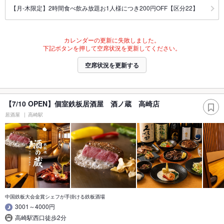
【月‐木限定】2時間食べ飲み放題お1人様につき200円OFF【区分22】
カレンダーの更新に失敗しました。
下記ボタンを押して空席状況を更新してください。
空席状況を更新する
【7/10 OPEN】個室鉄板居酒屋 酒ノ蔵 高崎店
居酒屋
高崎駅
中国鉄板大会金賞シェフが手掛ける鉄板酒場
3001～4000円
高崎駅西口徒歩2分