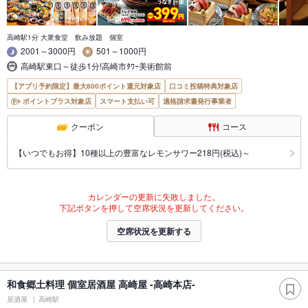
高崎駅1分 大衆食堂 飲み放題 個室
2001～3000円
501～1000円
高崎駅東口～徒歩1分!高崎市ﾀﾜｰ美術館前
【アプリ予約限定】最大800ポイント還元対象店
口コミ投稿特典対象店
ポイントプラス対象店
スマート支払い可
適格請求書発行事業者
クーポン
コース
【いつでもお得】10種以上の豊富なレモンサワー218円(税込)～
カレンダーの更新に失敗しました。
下記ボタンを押して空席状況を更新してください。
空席状況を更新する
和食郷土料理 個室居酒屋 高崎屋 -高崎本店-
居酒屋
高崎駅