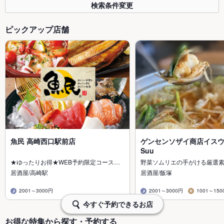
検索条件変更
ピックアップ店舗
魚民 高崎西口駅前店
ゲンセンソザイ商店イスウ Po
Suu
★ゆったりお得★WEB予約限定コース…
野菜ソムリエの手がける厳選
居酒屋/高崎駅
居酒屋/飯塚
2001～3000円
2001～3000円
1001～150
今すぐ予約できるお店
お得な特集から探す・予約する