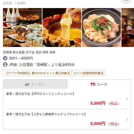
居酒屋
高崎駅
居酒屋 飲み放題 女子会 貸切 個室 高崎
3001～4000円
JR線･上信電鉄『高崎駅』より徒歩約5分
【アプリ予約限定】最大350ポイント還元対象店
口コミ投稿特典対象店
クーポン
コース
豪華！贅沢女子会【UFOチキンフォンデュコース】
5,000円
（税込）
豪華！贅沢女子会【上州もち豚極厚サムギョプサルコース】
5,000円
（税込）