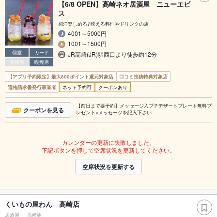
【6/8 OPEN】高崎ネオ居酒屋 ニューエビ
ス
和洋楽しめる♪映える料理やドリンクの店
4001～5000円
1001～1500円
個室
カード
JR高崎(JR)駅西口より徒歩約12分
禁煙席
喫煙席
【アプリ予約限定】最大800ポイント還元対象店
口コミ投稿特典対象店
適格請求書発行事業者
ネット予約可
クーポンあり
【前日まで要予約】メッセージ入プチデザートプレート無料プ
クーポンを見る
レゼント※メッセージを記入下さい
カレンダーの更新に失敗しました。
下記ボタンを押して空席状況を更新してください。
空席状況を更新する
くいもの屋わん 高崎店
居酒屋
高崎駅