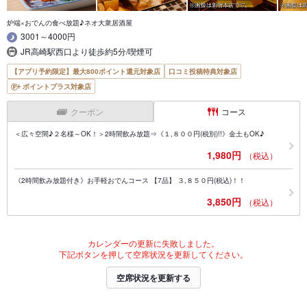
炉端×おでんの食べ放題♪ネオ大衆居酒屋
3001～4000円
JR高崎駅西口より徒歩約5分/喫煙可
【アプリ予約限定】最大800ポイント還元対象店
口コミ投稿特典対象店
ポイントプラス対象店
クーポン
コース
＜広々空間♪２名様～OK！＞2時間飲み放題⇒《１,８００円(税別)!!》金土もOK♪
1,980円
（税込）
《2時間飲み放題付き》お手軽おでんコース 【7品】 ３,８５０円(税込)！！
3,850円
（税込）
カレンダーの更新に失敗しました。
下記ボタンを押して空席状況を更新してください。
空席状況を更新する