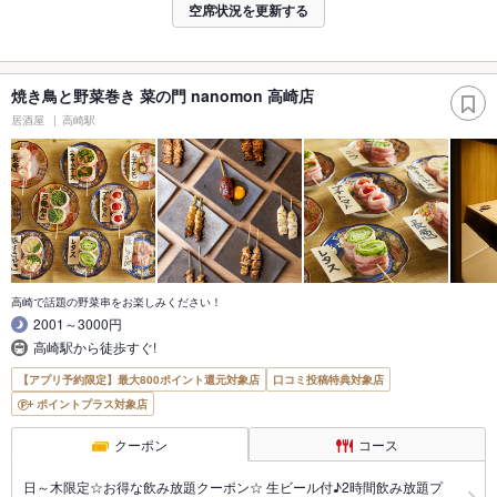
空席状況を更新する
焼き鳥と野菜巻き 菜の門 nanomon 高崎店
居酒屋
高崎駅
高崎で話題の野菜串をお楽しみください！
2001～3000円
高崎駅から徒歩すぐ!
【アプリ予約限定】最大800ポイント還元対象店
口コミ投稿特典対象店
ポイントプラス対象店
クーポン
コース
日～木限定☆お得な飲み放題クーポン☆ 生ビール付♪2時間飲み放題プ