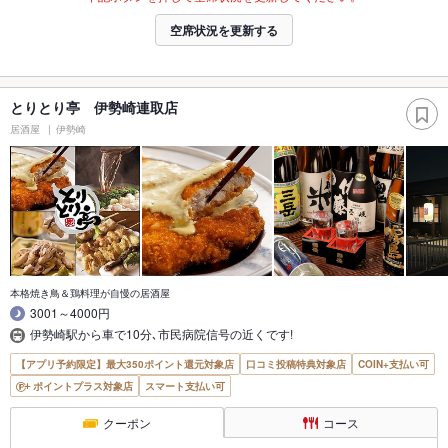
空席状況を更新する
とりとり亭 伊勢崎連取店
居酒屋
伊勢崎
本格焼き鳥＆鶏料理が自慢の居酒屋
3001～4000円
伊勢崎駅から車で10分､市民病院信号の近くです!
【アプリ予約限定】最大350ポイント還元対象店
口コミ投稿特典対象店
COIN+支払い可
ポイントプラス対象店
スマート支払い可
クーポン
コース