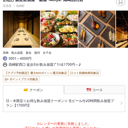
居酒屋
高崎駅
高崎 飲み放題 宴会 接待 女子会
3001～4000円
高崎駅西口 徒歩3分/飲み放題ﾌﾟﾗﾝは1700円～♪
【アプリ予約限定】最大800ポイント還元対象店
口コミ投稿特典対象店
ポイントプラス対象店
クーポン
コース
日～木限定☆お得な飲み放題クーポン☆ 生ビール付♪2時間飲み放題プ
ラン【1700円】
カレンダーの更新に失敗しました。
下記ボタンを押して空席状況を更新してください。