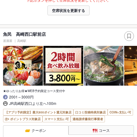
空席状況を更新する
魚民 高崎西口駅前店
居酒屋
高崎駅
★ゆったりお得★WEB予約限定コース受付中
2001～3000円
JR高崎駅西口より左へ100m
【アプリ予約限定】最大800ポイント還元対象店
口コミ投稿特典対象店
COIN+支払い可
ポイントプラス対象店
スマート支払い可
適格請求書発行事業者
クーポン
コース