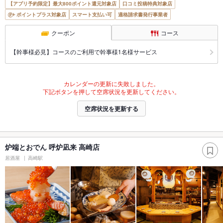
【アプリ予約限定】最大800ポイント還元対象店
口コミ投稿特典対象店
ポイントプラス対象店
スマート支払い可
適格請求書発行事業者
クーポン
コース
【幹事様必見】コースのご利用で幹事様1名様サービス
カレンダーの更新に失敗しました。
下記ボタンを押して空席状況を更新してください。
空席状況を更新する
炉端とおでん 呼炉凪来 高崎店
居酒屋
高崎駅