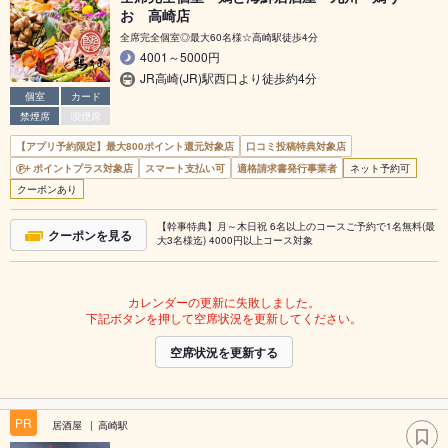
お 高崎店
全席完全個室◎最大60名様☆高崎駅徒歩4分
4001～5000円
JR高崎(JR)駅西口より徒歩約4分
個室
カード
禁煙席
喫煙席
【アプリ予約限定】最大800ポイント還元対象店
口コミ投稿特典対象店
ポイントプラス対象店
スマート支払い可
適格請求書発行事業者
ネット予約可
クーポンあり
【幹事特典】月～木日祝 6名以上のコースご予約で1名無料(最
クーポンを見る
大3名様迄) 4000円以上コース対象
カレンダーの更新に失敗しました。
下記ボタンを押して空席状況を更新してください。
空席状況を更新する
PR
居酒屋
高崎駅