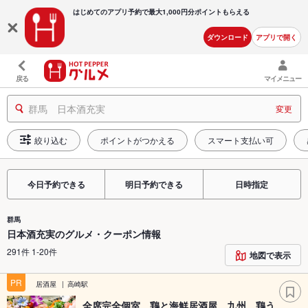
はじめてのアプリ予約で最大
1,000円分ポイントもらえる
ダウンロード
アプリで開く
戻る
マイメニュー
群馬 日本酒充実
変更
絞り込む
ポイントがつかえる
スマート支払い可
今日予約できる
明日予約できる
日時指定
群馬
日本酒充実のグルメ・クーポン情報
291件 1-20件
地図で表示
PR
居酒屋
高崎駅
全席完全個室 鶏と海鮮居酒屋 九州 鶏う