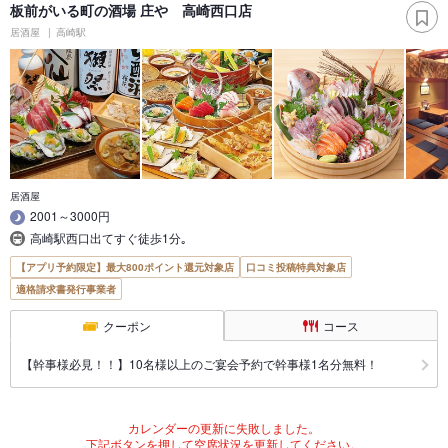
板前がいる町の酒場 庄や 高崎西口店
居酒屋
高崎駅
居酒屋
2001～3000円
高崎駅西口出てすぐ徒歩1分｡
【アプリ予約限定】最大800ポイント還元対象店
口コミ投稿特典対象店
適格請求書発行事業者
クーポン
コース
【幹事様必見！！】10名様以上のご宴会予約で幹事様1名分無料！
カレンダーの更新に失敗しました。
下記ボタンを押して空席状況を更新してください。