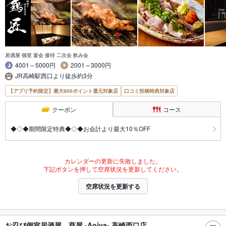
居酒屋 個室 宴会 接待 二次会 飲み会
4001～5000円
2001～3000円
JR高崎駅西口より徒歩約3分
【アプリ予約限定】最大800ポイント還元対象店
口コミ投稿特典対象店
クーポン
コース
◆◇◆期間限定特典◆◇◆お会計より最大10％OFF
カレンダーの更新に失敗しました。
下記ボタンを押して空席状況を更新してください。
空席状況を更新する
お忍び個室居酒屋 葵屋 ‐Aoiya‐ 高崎西口店