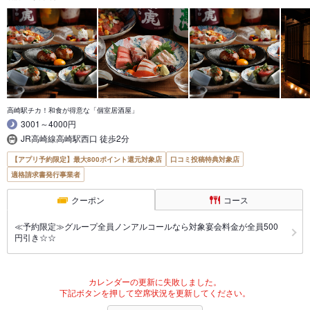
高崎駅チカ！和食が得意な「個室居酒屋」
3001～4000円
JR高崎線高崎駅西口 徒歩2分
【アプリ予約限定】最大800ポイント還元対象店
口コミ投稿特典対象店
適格請求書発行事業者
クーポン
コース
≪予約限定≫グループ全員ノンアルコールなら対象宴会料金が全員500
円引き☆☆
カレンダーの更新に失敗しました。
下記ボタンを押して空席状況を更新してください。