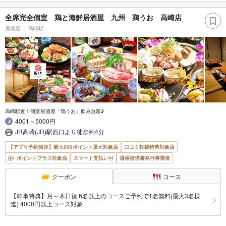
全席完全個室 鶏と海鮮居酒屋 九州 鶏うお 高崎店
居酒屋
高崎駅
高崎駅近！個室居酒屋「鶏うお」飲み放題♪
4001～5000円
JR高崎(JR)駅西口より徒歩約4分
【アプリ予約限定】最大800ポイント還元対象店
口コミ投稿特典対象店
ポイントプラス対象店
スマート支払い可
適格請求書発行事業者
クーポン
コース
【幹事特典】月～木日祝 6名以上のコースご予約で1名無料(最大3名様
迄) 4000円以上コース対象