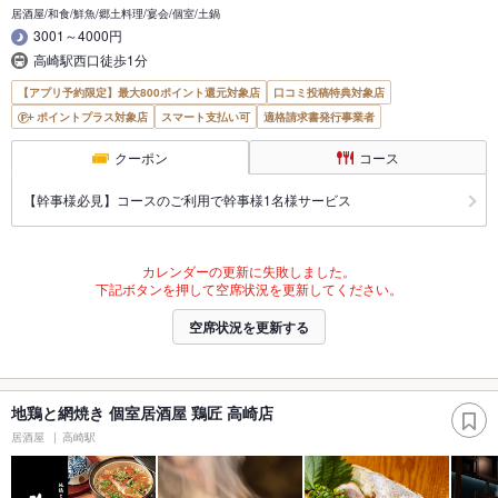
居酒屋/和食/鮮魚/郷土料理/宴会/個室/土鍋
3001～4000円
高崎駅西口徒歩1分
【アプリ予約限定】最大800ポイント還元対象店
口コミ投稿特典対象店
ポイントプラス対象店
スマート支払い可
適格請求書発行事業者
クーポン
コース
【幹事様必見】コースのご利用で幹事様1名様サービス
カレンダーの更新に失敗しました。
下記ボタンを押して空席状況を更新してください。
空席状況を更新する
地鶏と網焼き 個室居酒屋 鶏匠 高崎店
居酒屋
高崎駅