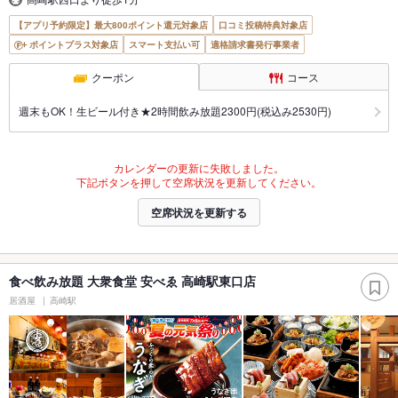
【アプリ予約限定】最大800ポイント還元対象店
口コミ投稿特典対象店
ポイントプラス対象店
スマート支払い可
適格請求書発行事業者
クーポン
コース
週末もOK！生ビール付き★2時間飲み放題2300円(税込み2530円)
カレンダーの更新に失敗しました。
下記ボタンを押して空席状況を更新してください。
空席状況を更新する
食べ飲み放題 大衆食堂 安べゑ 高崎駅東口店
居酒屋
高崎駅