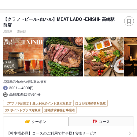
【クラフトビール×肉バル】MEAT LABO -ENISHI- 高崎駅
前店
居酒屋
高崎駅
居酒屋/和食/創作料理/宴会/個室
3001～4000円
高崎駅西口徒歩1分
【アプリ予約限定】最大800ポイント還元対象店
口コミ投稿特典対象店
ポイントプラス対象店
適格請求書発行事業者
クーポン
コース
【幹事様必見】コースのご利用で幹事様1名様サービス