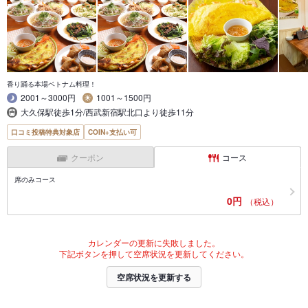
香り踊る本場ベトナム料理！
2001～3000円
1001～1500円
大久保駅徒歩1分/西武新宿駅北口より徒歩11分
口コミ投稿特典対象店
COIN+支払い可
クーポン
コース
席のみコース
0円
（税込）
カレンダーの更新に失敗しました。
下記ボタンを押して空席状況を更新してください。
空席状況を更新する