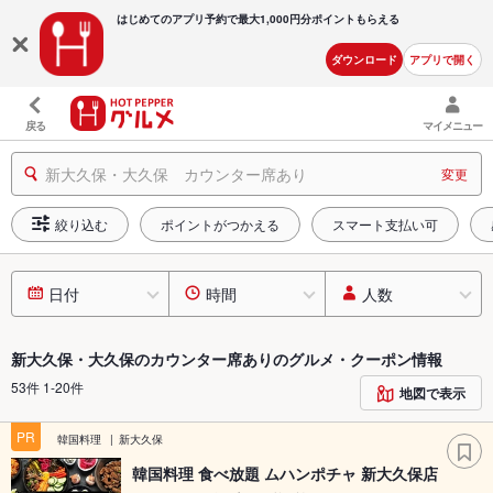
はじめてのアプリ予約で最大
1,000円分ポイントもらえる
ダウンロード
アプリで開く
戻る
マイメニュー
新大久保・大久保 カウンター席あり
変更
絞り込む
ポイントがつかえる
スマート支払い可
日付
時間
人数
新大久保・大久保のカウンター席ありのグルメ・クーポン情報
53件 1-20件
地図で表示
PR
韓国料理
新大久保
韓国料理 食べ放題 ムハンポチャ 新大久保店