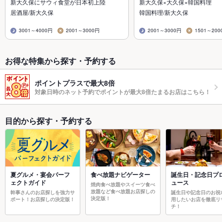
新大久保にサウィ食堂が日本初上陸
新大久保×大久保×韓国料理
居酒屋/新大久保
韓国料理/新大久保
3001～4000円
2001～3000円
2001～3000円
1501～200
お得な特集から探す・予約する
ポイントプラスで最大8倍
対象日時のネット予約でポイントが最大8倍たまるお店はこちら！
目的から探す・予約する
夏グルメ・宴会パーフ
食べ放題ナビゲーター
誕生日・記念日プ
ェクトガイド
ュース
焼肉食べ放題やスイーツ食べ
放題など食べ放題お店探しの
幹事さんのお店探しを強力サ
誕生日や記念日のお祝
決定版！
ポート！お店探しの決定版！
用したいお店を徹底リ
チ！