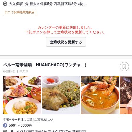
大久保駅1分 新大久保駅5分 西武新宿駅8分 ※徒…
口コミ投稿特典対象店
カレンダーの更新に失敗しました。
下記ボタンを押して空席状況を更新してください。
空席状況を更新する
ペルー南米酒場 HUANCHACO(ワンチャコ)
各国料理
大久保
本場ペルー料理に舌鼓!!ご賞味あれ♪♪
5001～6000円
JR大久保駅南口徒歩2分 新大久保駅7分 新宿駅西…