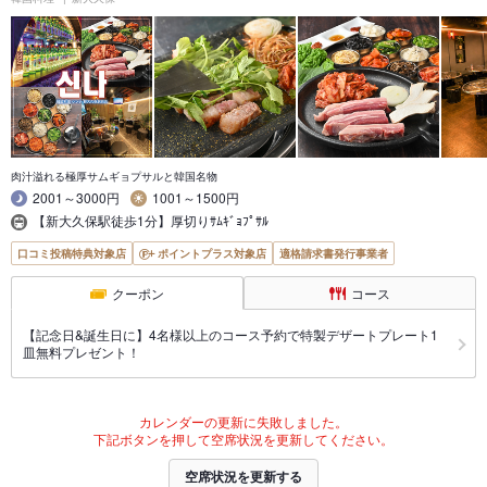
肉汁溢れる極厚サムギョプサルと韓国名物
2001～3000円
1001～1500円
【新大久保駅徒歩1分】厚切りｻﾑｷﾞｮﾌﾟｻﾙ
口コミ投稿特典対象店
ポイントプラス対象店
適格請求書発行事業者
クーポン
コース
【記念日&誕生日に】4名様以上のコース予約で特製デザートプレート1
皿無料プレゼント！
カレンダーの更新に失敗しました。
下記ボタンを押して空席状況を更新してください。
空席状況を更新する