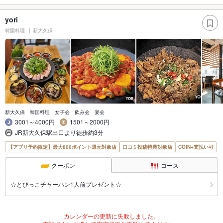
yori
韓国料理
新大久保
新大久保 韓国料理 女子会 飲み会 宴会
3001～4000円
1501～2000円
JR新大久保駅出口より徒歩約3分
【アプリ予約限定】最大800ポイント還元対象店
口コミ投稿特典対象店
COIN+支払い可
クーポン
コース
☆とびっこチャーハン1人前プレゼント☆
カレンダーの更新に失敗しました。