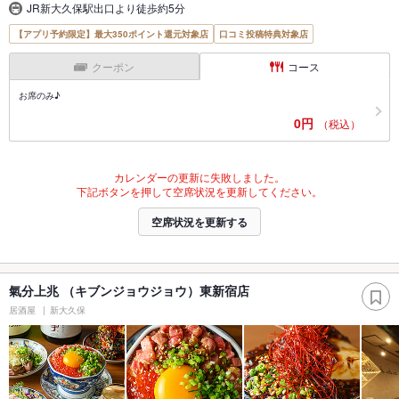
JR新大久保駅出口より徒歩約5分
【アプリ予約限定】最大350ポイント還元対象店
口コミ投稿特典対象店
クーポン
コース
お席のみ♪
0円
（税込）
カレンダーの更新に失敗しました。
下記ボタンを押して空席状況を更新してください。
空席状況を更新する
氣分上兆 （キブンジョウジョウ）東新宿店
居酒屋
新大久保