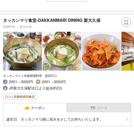
タッカンマリ食堂-DAKKANMARl DINING 新大久保
韓国料理
新大久保
タッカンマリｘ本格韓国料理 貸切可◎
2001～3000円
2001～3000円
JR新大久保駅出口より徒歩約2分
口コミ投稿特典対象店
クーポン
コース
誕生日 タッカンマリ鍋に花火をさしてお持ちいたします。