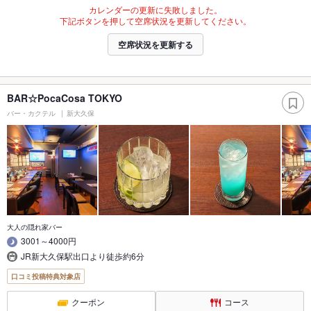
カレンダーの更新に失敗しました。
下記ボタンを押して空席状況を更新してください。
空席状況を更新する
BAR☆PocaCosa TOKYO
バー・カクテル
新大久保
大人の隠れ家バー
3001～4000円
JR新大久保駅出口より徒歩約6分
口コミ投稿特典対象店
クーポン
コース