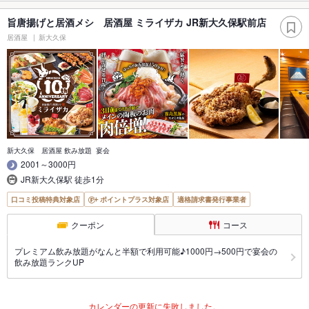
旨唐揚げと居酒メシ 居酒屋 ミライザカ JR新大久保駅前店
居酒屋
新大久保
新大久保 居酒屋 飲み放題 宴会
2001～3000円
JR新大久保駅 徒歩1分
口コミ投稿特典対象店
ポイントプラス対象店
適格請求書発行事業者
クーポン
コース
プレミアム飲み放題がなんと半額で利用可能♪1000円→500円で宴会の
飲み放題ランクUP
カレンダーの更新に失敗しました。