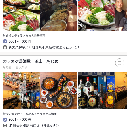
常連様に長年愛される大衆居酒屋
3001～4000円
新大久保駅より徒歩8分/東新宿駅より徒歩3分!
カラオケ居酒屋 釜山 あじめ
居酒屋
新大久保
新大久保で歌って飲める！カラオケ居酒屋！
3001～4000円
JR新大久保駅出口より徒歩約5分