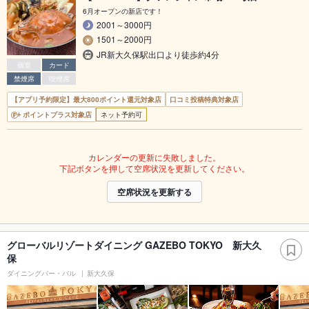
6月オープンの新店です！
2001～3000円
1501～2000円
JR新大久保駅出口より徒歩約4分
個室
カード
禁煙席
喫煙席
【アプリ予約限定】最大800ポイント還元対象店
口コミ投稿特典対象店
ポイントプラス対象店
ネット予約可
カレンダーの更新に失敗しました。
下記ボタンを押して空席状況を更新してください。
空席状況を更新する
グローバルリゾートダイニング GAZEBO TOKYO 新大久
保
ダイニングバー・バル
新大久保