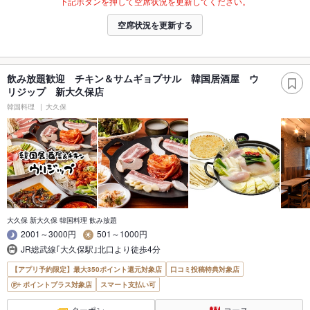
下記ボタンを押して空席状況を更新してください。
空席状況を更新する
飲み放題歓迎 チキン＆サムギョプサル 韓国居酒屋 ウ
リジップ 新大久保店
韓国料理
大久保
大久保 新大久保 韓国料理 飲み放題
2001～3000円
501～1000円
JR総武線｢大久保駅｣北口より徒歩4分
【アプリ予約限定】最大350ポイント還元対象店
口コミ投稿特典対象店
ポイントプラス対象店
スマート支払い可
クーポン
コース