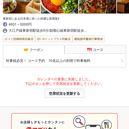
東新宿にある日本酒に拘った綺麗な居酒屋♪
4001～5000円
大江戸線東新宿駅徒歩5分/副都心線東新宿駅徒歩…
口コミ投稿特典対象店
ポイントプラス対象店
適格請求書発行事業者
クーポン
コース
幹事様必見！ コース予約 10名以上の利用で幹事無料
カレンダーの更新に失敗しました。
下記ボタンを押して空席状況を更新してください。
空席状況を更新する