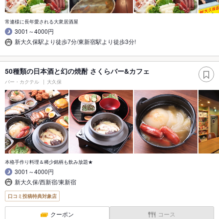
常連様に長年愛される大衆居酒屋
3001～4000円
新大久保駅より徒歩7分/東新宿駅より徒歩3分!
50種類の日本酒と幻の焼酎 さくらバー&カフェ
バー・カクテル
大久保
本格手作り料理＆稀少銘柄も飲み放題★
3001～4000円
新大久保/西新宿/東新宿
口コミ投稿特典対象店
クーポン
コース