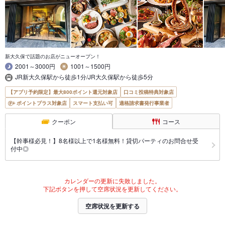
新大久保で話題のお店がニューオープン！
2001～3000円
1001～1500円
JR新大久保駅から徒歩1分/JR大久保駅から徒歩5分
【アプリ予約限定】最大800ポイント還元対象店
口コミ投稿特典対象店
ポイントプラス対象店
スマート支払い可
適格請求書発行事業者
クーポン
コース
【幹事様必見！】8名様以上で1名様無料！貸切パーティのお問合せ受
付中◎
カレンダーの更新に失敗しました。
下記ボタンを押して空席状況を更新してください。
空席状況を更新する