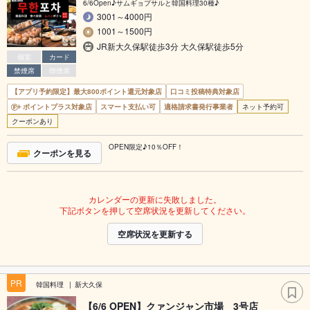
6/6Open♪サムギョプサルと韓国料理30種♪
3001～4000円
1001～1500円
JR新大久保駅徒歩3分 大久保駅徒歩5分
個室
カード
禁煙席
喫煙席
【アプリ予約限定】最大800ポイント還元対象店
口コミ投稿特典対象店
ポイントプラス対象店
スマート支払い可
適格請求書発行事業者
ネット予約可
クーポンあり
OPEN限定♪10％OFF！
クーポンを見る
カレンダーの更新に失敗しました。
下記ボタンを押して空席状況を更新してください。
空席状況を更新する
PR
韓国料理
新大久保
【6/6 OPEN】クァンジャン市場 3号店