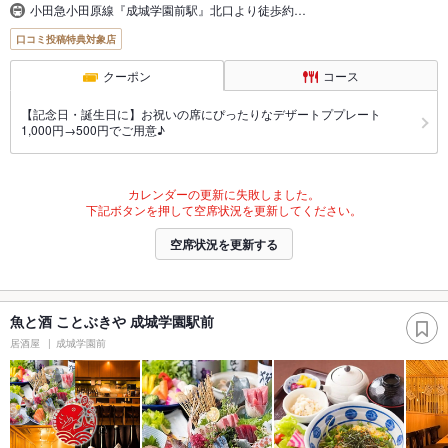
小田急小田原線『成城学園前駅』北口より徒歩約…
口コミ投稿特典対象店
クーポン
コース
【記念日・誕生日に】お祝いの席にぴったりなデザートププレート
1,000円→500円でご用意♪
カレンダーの更新に失敗しました。
下記ボタンを押して空席状況を更新してください。
空席状況を更新する
魚と酒 ことぶきや 成城学園駅前
居酒屋
成城学園前