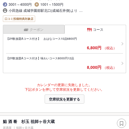
3001～4000円
1001～1500円
小田急線 成城学園前駅北口(成城石井側)より …
口コミ投稿特典対象店
クーポン
コース
【2H飲放題Aコース付き】 おはなコース10品6800円
6,800円
（税込）
【2H飲放題Aコース付き】味わいコース8000円12品
8,000円
（税込）
カレンダーの更新に失敗しました。
下記ボタンを押して空席状況を更新してください。
空席状況を更新する
鮨 酒 肴 杉玉 祖師ヶ谷大蔵
居酒屋
祖師ヶ谷大蔵