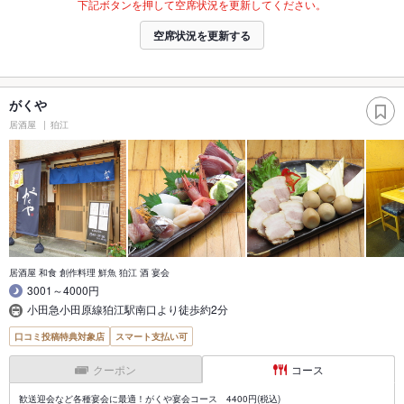
下記ボタンを押して空席状況を更新してください。
空席状況を更新する
がくや
居酒屋
狛江
居酒屋 和食 創作料理 鮮魚 狛江 酒 宴会
3001～4000円
小田急小田原線狛江駅南口より徒歩約2分
口コミ投稿特典対象店
スマート支払い可
クーポン
コース
歓送迎会など各種宴会に最適！がくや宴会コース 4400円(税込)