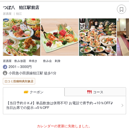
つぼ八 狛江駅前店
居酒屋
狛江
居酒屋 飲み放題 串焼き 飲み会 刺身
2001～3000円
小田急小田原線狛江駅 徒歩1分
口コミ投稿特典対象店
クーポン
コース
【当日予約ＯＫ♪】単品飲放は併用不可! お電話で席予約→10％OFF♪
当日お席での提示→5％OFF
カレンダーの更新に失敗しました。