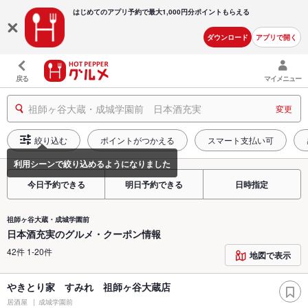
はじめてのアプリ予約で最大
1,000円分ポイントもらえる
ダウンロード
アプリで開く
戻る
マイメニュー
祖師ヶ谷大蔵・成城学園前 日本酒充実
変更
絞り込む
ポイントがつかえる
スマート支払い可
今日予約できる
明日予約できる
日時指定
祖師ヶ谷大蔵・成城学園前
日本酒充実のグルメ・クーポン情報
42件 1-20件
地図で表示
やきとり家 すみれ 祖師ヶ谷大蔵店
居酒屋
成城学園前