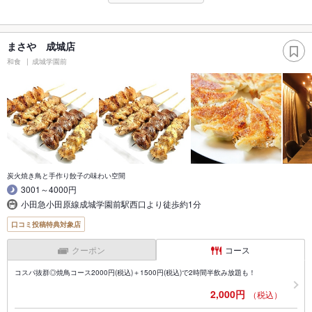
まさや 成城店
和食
成城学園前
炭火焼き鳥と手作り餃子の味わい空間
3001～4000円
小田急小田原線成城学園前駅西口より徒歩約1分
口コミ投稿特典対象店
クーポン
コース
コスパ抜群◎焼鳥コース2000円(税込)＋1500円(税込)で2時間半飲み放題も！
2,000円
（税込）