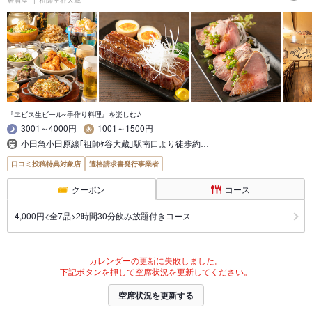
居酒屋
祖師ヶ谷大蔵
『ヱビス生ビール×手作り料理』を楽しむ♪
3001～4000円
1001～1500円
小田急小田原線｢祖師ｹ谷大蔵｣駅南口より徒歩約…
口コミ投稿特典対象店
適格請求書発行事業者
クーポン
コース
4,000円<全7品>2時間30分飲み放題付きコース
カレンダーの更新に失敗しました。
下記ボタンを押して空席状況を更新してください。
空席状況を更新する