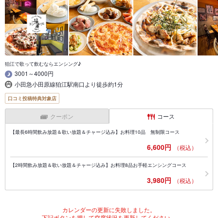
狛江で歌って飲むならエンシング♪
3001～4000円
小田急小田原線狛江駅南口より徒歩約1分
口コミ投稿特典対象店
クーポン
コース
【最長6時間飲み放題＆歌い放題＆チャージ込み】お料理10品 無制限コース
6,600円
（税込）
【2時間飲み放題＆歌い放題＆チャージ込み】お料理8品お手軽エンシングコース
3,980円
（税込）
カレンダーの更新に失敗しました。
下記ボタンを押して空席状況を更新してください。