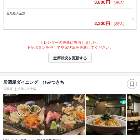
3,800円
（税込）
単品飲み放題
2,200円
（税込）
カレンダーの更新に失敗しました。
下記ボタンを押して空席状況を更新してください。
空席状況を更新する
居酒屋ダイニング ひみつきち
居酒屋
祖師ヶ谷大蔵
駅徒歩2分！鮮魚メインの隠れ家居酒屋◎