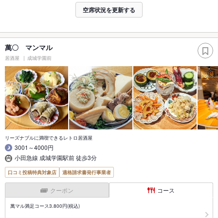
空席状況を更新する
萬〇 マンマル
居酒屋
成城学園前
リーズナブルに満喫できるレトロ居酒屋
3001～4000円
小田急線 成城学園駅前 徒歩3分
口コミ投稿特典対象店
適格請求書発行事業者
クーポン
コース
萬マル満足コース3.800円(税込)