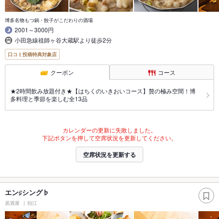
博多名物もつ鍋・餃子がこだわりの酒場
2001～3000円
小田急線祖師ヶ谷大蔵駅より徒歩2分
口コミ投稿特典対象店
クーポン
コース
★2時間飲み放題付き★【はちくのいきおいコース】贅の極み空間！博
多料理と季節を楽しむ全13品
カレンダーの更新に失敗しました。
下記ボタンを押して空席状況を更新してください。
空席状況を更新する
エン♯シング♭
居酒屋
狛江