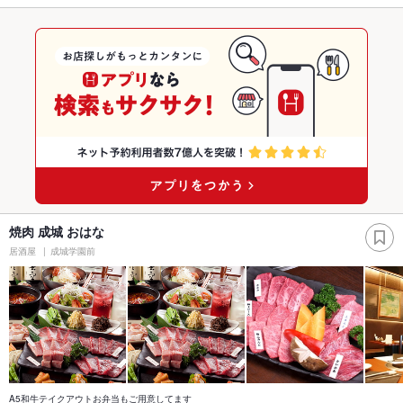
焼肉 成城 おはな
居酒屋
成城学園前
A5和牛テイクアウトお弁当もご用意してます