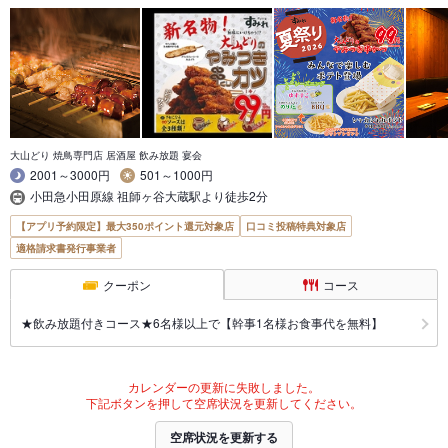
大山どり 焼鳥専門店 居酒屋 飲み放題 宴会
2001～3000円
501～1000円
小田急小田原線 祖師ヶ谷大蔵駅より徒歩2分
【アプリ予約限定】最大350ポイント還元対象店
口コミ投稿特典対象店
適格請求書発行事業者
クーポン
コース
★飲み放題付きコース★6名様以上で【幹事1名様お食事代を無料】
カレンダーの更新に失敗しました。
下記ボタンを押して空席状況を更新してください。
空席状況を更新する