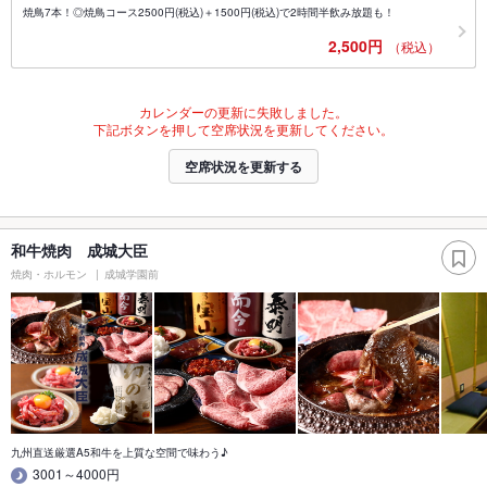
焼鳥7本！◎焼鳥コース2500円(税込)＋1500円(税込)で2時間半飲み放題も！
2,500円
（税込）
カレンダーの更新に失敗しました。
下記ボタンを押して空席状況を更新してください。
空席状況を更新する
和牛焼肉 成城大臣
焼肉・ホルモン
成城学園前
九州直送厳選A5和牛を上質な空間で味わう♪
3001～4000円