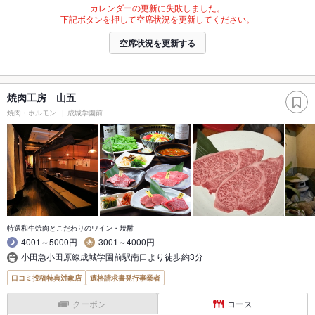
カレンダーの更新に失敗しました。
下記ボタンを押して空席状況を更新してください。
空席状況を更新する
焼肉工房 山五
焼肉・ホルモン
成城学園前
特選和牛焼肉とこだわりのワイン・焼酎
4001～5000円
3001～4000円
小田急小田原線成城学園前駅南口より徒歩約3分
口コミ投稿特典対象店
適格請求書発行事業者
クーポン
コース