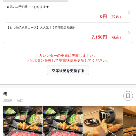
★席のみ予約承っております★
0円
（税込）
【もつ鍋焼き鳥コース】大人気！ 2時間飲み放題付
7,150円
（税込）
カレンダーの更新に失敗しました。
下記ボタンを押して空席状況を更新してください。
空席状況を更新する
雫
居酒屋
狛江