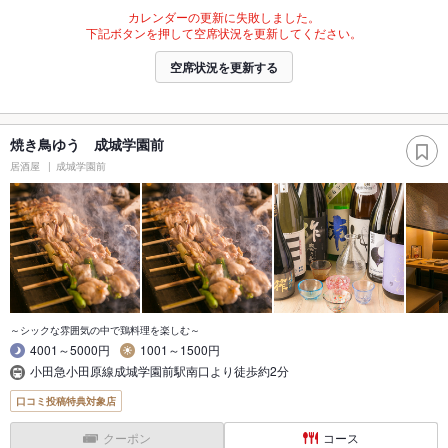
カレンダーの更新に失敗しました。
下記ボタンを押して空席状況を更新してください。
空席状況を更新する
焼き鳥ゆう 成城学園前
居酒屋
成城学園前
～シックな雰囲気の中で鶏料理を楽しむ～
4001～5000円
1001～1500円
小田急小田原線成城学園前駅南口より徒歩約2分
口コミ投稿特典対象店
クーポン
コース