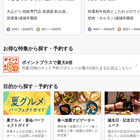
大山どり 焼鳥専門店 居酒屋 飲み放…
特選和牛焼肉とこだわりのワ
居酒屋/成城学園前
焼肉・ホルモン/成城学園前
2001～3000円
501～1000円
4001～5000円
3001～400
お得な特集から探す・予約する
ポイントプラスで最大8倍
対象日時のネット予約でポイントが最大8倍たまるお店はこちら！
目的から探す・予約する
夏グルメ・宴会パーフ
食べ放題ナビゲーター
誕生日・記念日プ
ェクトガイド
ュース
焼肉食べ放題やスイーツ食べ
放題など食べ放題お店探しの
幹事さんのお店探しを強力サ
誕生日や記念日のお祝
決定版！
ポート！お店探しの決定版！
用したいお店を徹底リ