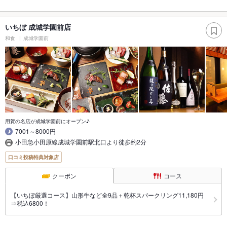
いちぼ 成城学園前店
和食
成城学園前
用賀の名店が成城学園前にオープン♪
7001～8000円
小田急小田原線成城学園前駅北口より徒歩約2分
口コミ投稿特典対象店
クーポン
コース
【いちぼ厳選コース】山形牛など全9品＋乾杯スパークリング11,180円
⇒税込6800！