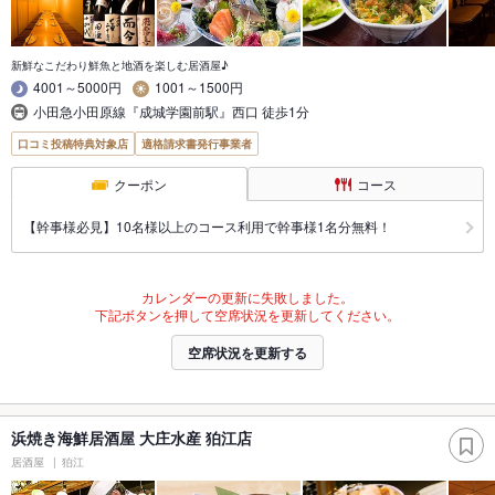
新鮮なこだわり鮮魚と地酒を楽しむ居酒屋♪
4001～5000円
1001～1500円
小田急小田原線『成城学園前駅』西口 徒歩1分
口コミ投稿特典対象店
適格請求書発行事業者
クーポン
コース
【幹事様必見】10名様以上のコース利用で幹事様1名分無料！
カレンダーの更新に失敗しました。
下記ボタンを押して空席状況を更新してください。
空席状況を更新する
浜焼き海鮮居酒屋 大庄水産 狛江店
居酒屋
狛江