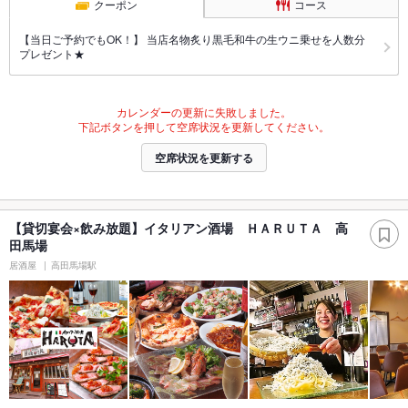
クーポン
コース
【当日ご予約でもOK！】 当店名物炙り黒毛和牛の生ウニ乗せを人数分
プレゼント★
カレンダーの更新に失敗しました。
下記ボタンを押して空席状況を更新してください。
空席状況を更新する
【貸切宴会×飲み放題】イタリアン酒場 ＨＡＲＵＴＡ 高
田馬場
居酒屋
高田馬場駅