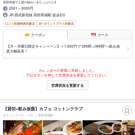
高田馬場で上質の味わいをたっぷりと♪
2001～3000円
JR 西武新宿線 高田馬場駅 徒歩2分
口コミ投稿特典対象店
ポイントプラス対象店
クーポン
コース
【月～木曜日限定キャンペーン】＋1,500円で“2時間→3時間”へ飲み放
題大幅延長！
カレンダーの更新に失敗しました。
下記ボタンを押して空席状況を更新してください。
空席状況を更新する
【貸切×飲み放題】カフェ コットンクラブ
ダイニングバー・バル
高田馬場駅