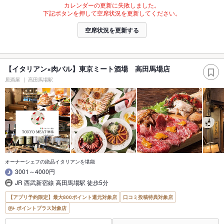
カレンダーの更新に失敗しました。
下記ボタンを押して空席状況を更新してください。
空席状況を更新する
【イタリアン×肉バル】東京ミート酒場 高田馬場店
居酒屋
高田馬場駅
オーナーシェフの絶品イタリアンを堪能
3001～4000円
JR 西武新宿線 高田馬場駅 徒歩5分
【アプリ予約限定】最大800ポイント還元対象店
口コミ投稿特典対象店
ポイントプラス対象店