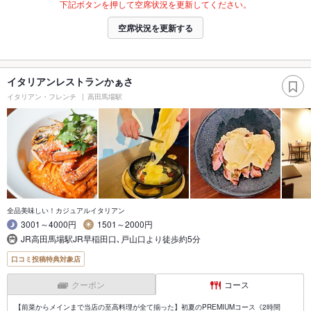
下記ボタンを押して空席状況を更新してください。
空席状況を更新する
イタリアンレストランかぁさ
イタリアン・フレンチ
高田馬場駅
全品美味しい！カジュアルイタリアン
3001～4000円
1501～2000円
JR高田馬場駅JR早稲田口､戸山口より徒歩約5分
口コミ投稿特典対象店
クーポン
コース
【前菜からメインまで当店の至高料理が全て揃った】初夏のPREMIUMコース《2時間