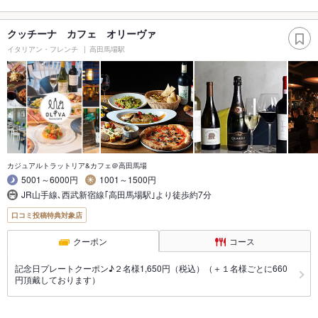
クッチーナ カフェ オリーヴァ
イタリアン・フレンチ
高田馬場駅
カジュアルトラットリア&カフェ＠高田馬場
5001～6000円
1001～1500円
JR山手線､西武新宿線｢高田馬場駅｣より徒歩約7分
口コミ投稿特典対象店
クーポン
コース
記念日プレートクーポン♪２名様1,650円（税込）（＋１名様ごとに660
円頂戴しております）