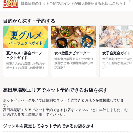
対象日時のネット予約でポイントが最大8倍たまるお店はこちら！
目的から探す・予約する
夏グルメ・宴会パーフ
食べ放題ナビゲーター
女子会完全ガイド
ェクトガイド
焼肉食べ放題やスイーツ食べ
女子会向けサービスが
放題など食べ放題お店探しの
ているお得なお店がい
幹事さんのお店探しを強力サ
決定版！
い！
ポート！お店探しの決定版！
高田馬場駅エリアでネット予約できるお店を探す
ホットペッパーグルメでは便利なネット予約できるお店を多数掲載していま
す。
高田馬場駅エリアでネット予約できるお店をジャンルごとに集計しました。お
店選びの参考に是非活用してください。
ジャンルを変更してネット予約できるお店を探す