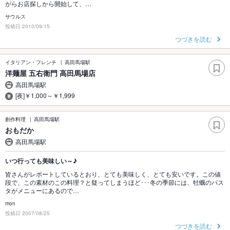
がらお店探しから開始して、…
サウルス
投稿日 2010/09/15
つづきを読む
イタリアン・フレンチ
高田馬場駅
洋麺屋 五右衛門 高田馬場店
高田馬場駅
[夜]￥1,000～￥1,999
創作料理
高田馬場駅
おもだか
高田馬場駅
いつ行っても美味しい～♪
皆さんがレポートしているとおり、とても美味しく、とても安いです。この値
段で、この素材のこの料理？と疑ってしまうほど･･･冬の季節には、牡蠣のパス
タがメニューにあるので…
mon
投稿日 2007/08/25
つづきを読む