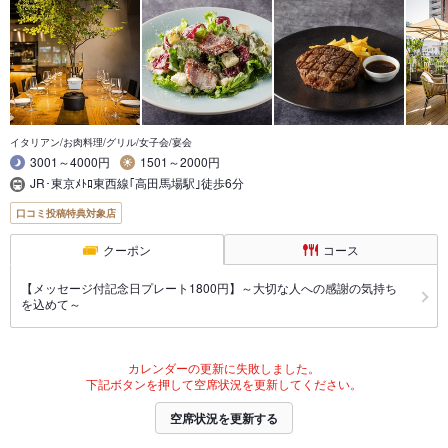
イタリアン/お肉料理/グリル/女子会/宴会
3001～4000円
1501～2000円
JR･東京ﾒﾄﾛ東西線｢高田馬場駅｣徒歩6分
口コミ投稿特典対象店
クーポン
コース
【メッセージ付記念日プレート1800円】～大切な人への感謝の気持ち
を込めて～
カレンダーの更新に失敗しました。
下記ボタンを押して空席状況を更新してください。
空席状況を更新する