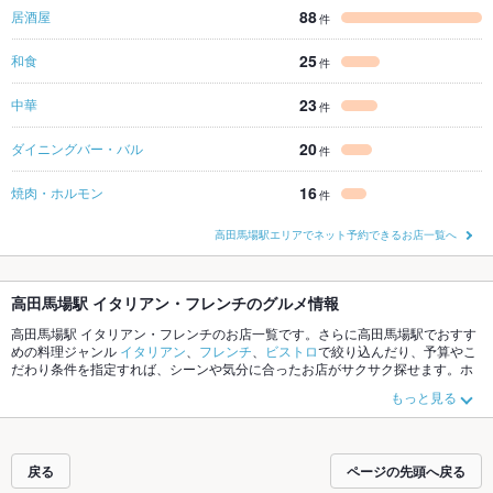
88
居酒屋
件
25
和食
件
23
中華
件
20
ダイニングバー・バル
件
16
焼肉・ホルモン
件
高田馬場駅エリアでネット予約できるお店一覧へ
高田馬場駅 イタリアン・フレンチのグルメ情報
高田馬場駅 イタリアン・フレンチのお店一覧です。さらに高田馬場駅でおすす
めの料理ジャンル
イタリアン
、
フレンチ
、
ビストロ
で絞り込んだり、予算やこ
だわり条件を指定すれば、シーンや気分に合ったお店がサクサク探せます。ホ
ットペッパーグルメなら、お得なクーポンはもちろん、こだわりメニュー
リゾ
もっと見る
ット
、
トリュフ
、
キッシュ
や季節のおすすめ料理など、お店の最新情報をご紹
介しているので安心！24時間使える簡単便利なネット予約が使えるお店も拡大
中です。友達どうしの飲み会にも、会社の宴会にも、デートやパーティーにも
お得に便利にホットペッパーグルメをご利用ください。
戻る
ページの先頭へ戻る