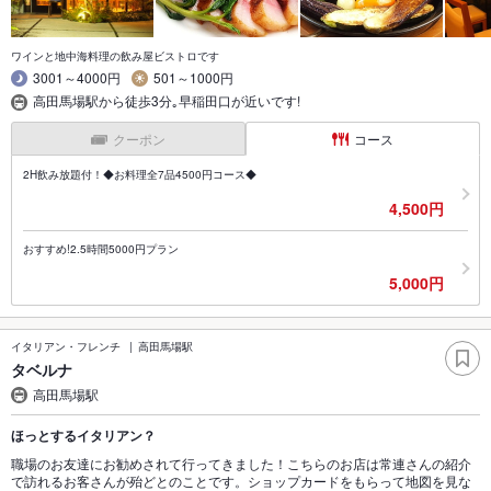
ワインと地中海料理の飲み屋ビストロです
3001～4000円
501～1000円
高田馬場駅から徒歩3分｡早稲田口が近いです!
クーポン
コース
2H飲み放題付！◆お料理全7品4500円コース◆
4,500円
おすすめ!2.5時間5000円プラン
5,000円
イタリアン・フレンチ
高田馬場駅
タベルナ
高田馬場駅
ほっとするイタリアン？
職場のお友達にお勧めされて行ってきました！こちらのお店は常連さんの紹介
で訪れるお客さんが殆どとのことです。ショップカードをもらって地図を見な