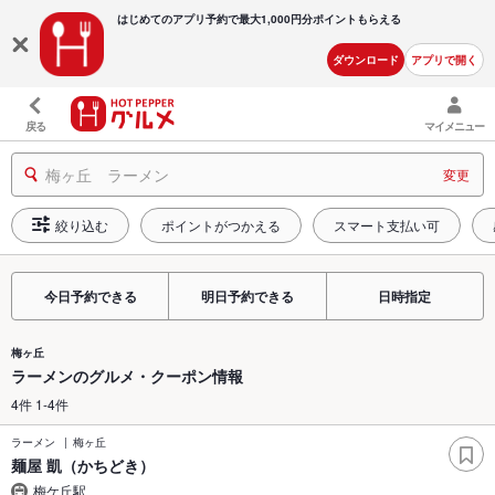
はじめてのアプリ予約で最大
1,000円分ポイントもらえる
ダウンロード
アプリで開く
戻る
マイメニュー
梅ヶ丘 ラーメン
変更
絞り込む
ポイントがつかえる
スマート支払い可
今日予約できる
明日予約できる
日時指定
梅ヶ丘
ラーメンのグルメ・クーポン情報
4件 1-4件
ラーメン
梅ヶ丘
麺屋 凱（かちどき）
梅ケ丘駅