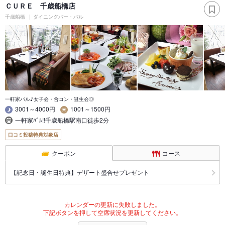
ＣＵＲＥ 千歳船橋店
千歳船橋
ダイニングバー・バル
一軒家バル♪女子会・合コン・誕生会◎
3001～4000円
1001～1500円
一軒家ﾊﾞﾙ!!千歳船橋駅南口徒歩2分
口コミ投稿特典対象店
クーポン
コース
【記念日・誕生日特典】デザート盛合せプレゼント
カレンダーの更新に失敗しました。
下記ボタンを押して空席状況を更新してください。