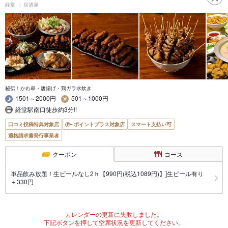
経堂
居酒屋
秘伝！かわ串・唐揚げ・鶏ガラ水炊き
1501～2000円
501～1000円
経堂駅南口徒歩約3分!!
口コミ投稿特典対象店
ポイントプラス対象店
スマート支払い可
適格請求書発行事業者
クーポン
コース
単品飲み放題！生ビールなし2ｈ【990円(税込1089円)】]生ビール有り
＋330円
カレンダーの更新に失敗しました。
下記ボタンを押して空席状況を更新してください。