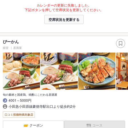
カレンダーの更新に失敗しました。
下記ボタンを押して空席状況を更新してください。
空席状況を更新する
ぴーかん
経堂
居酒屋
旬の素材と国産鶏、焼酎にこだわる居酒屋
4001～5000円
小田急小田原線豪徳寺駅出口より徒歩約2分
口コミ投稿特典対象店
クーポン
コース