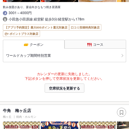
飲み放題があり、宴会向きなもつ焼き居酒屋
3001～4000円
小田急小田原線 経堂駅 徒歩3分/経堂駅から178m
【アプリ予約限定】最大800ポイント還元対象店
口コミ投稿特典対象店
ポイントプラス対象店
クーポン
コース
ワールドカップ期間特別営業
カレンダーの更新に失敗しました。
下記ボタンを押して空席状況を更新してください。
空席状況を更新する
牛角 梅ヶ丘店
梅ヶ丘
焼肉・ホルモン