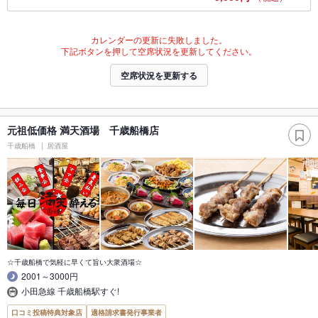
カレンダーの更新に失敗しました。
下記ボタンを押して空席状況を更新してください。
空席状況を更新する
元祖低価格 満天酒場 千歳船橋店
千歳船橋
居酒屋
☆千歳船橋で気軽に早くて旨い大衆酒場☆
2001～3000円
小田急線 千歳船橋駅すぐ!
口コミ投稿特典対象店
適格請求書発行事業者