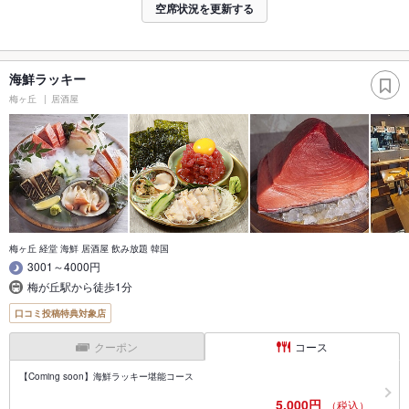
空席状況を更新する
海鮮ラッキー
梅ヶ丘
居酒屋
梅ヶ丘 経堂 海鮮 居酒屋 飲み放題 韓国
3001～4000円
梅が丘駅から徒歩1分
口コミ投稿特典対象店
クーポン
コース
【Coming soon】海鮮ラッキー堪能コース
5,000円
（税込）