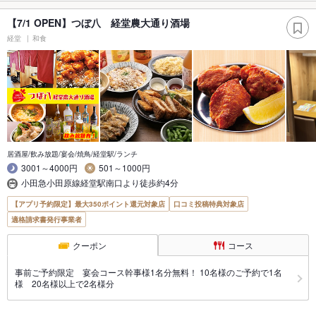
【7/1 OPEN】つぼ八 経堂農大通り酒場
経堂
和食
居酒屋/飲み放題/宴会/焼鳥/経堂駅/ランチ
3001～4000円
501～1000円
小田急小田原線経堂駅南口より徒歩約4分
【アプリ予約限定】最大350ポイント還元対象店
口コミ投稿特典対象店
適格請求書発行事業者
クーポン
コース
事前ご予約限定 宴会コース幹事様1名分無料！ 10名様のご予約で1名
様 20名様以上で2名様分