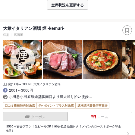
空席状況を更新する
大衆イタリアン酒場 煙 -kemuri-
経堂
居酒屋
土日祝12時～OPEN！大衆イタリアン酒場
2001～3000円
小田急小田原線経堂駅南口より農大通り沿い徒歩…
口コミ投稿特典対象店
ポイントプラス対象店
適格請求書発行事業者
クーポン
コース
3500円宴会プラン！生ビールOK！90分飲み放題付き！メインのローストポーク等全
9品！