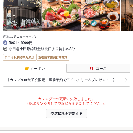
経堂に9月ニューオープン
5001～6000円
小田急小田原線経堂駅北口より徒歩約8分
口コミ投稿特典対象店
適格請求書発行事業者
クーポン
コース
【カップルor女子会限定！事前予約でアイスクリームプレゼント！】
カレンダーの更新に失敗しました。
下記ボタンを押して空席状況を更新してください。
空席状況を更新する