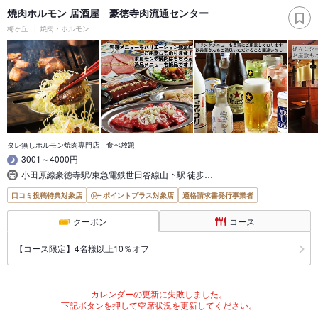
焼肉ホルモン 居酒屋 豪徳寺肉流通センター
梅ヶ丘
焼肉・ホルモン
タレ無しホルモン焼肉専門店 食べ放題
3001～4000円
小田原線豪徳寺駅/東急電鉄世田谷線山下駅 徒歩…
口コミ投稿特典対象店
ポイントプラス対象店
適格請求書発行事業者
クーポン
コース
【コース限定】4名様以上10％オフ
カレンダーの更新に失敗しました。
下記ボタンを押して空席状況を更新してください。