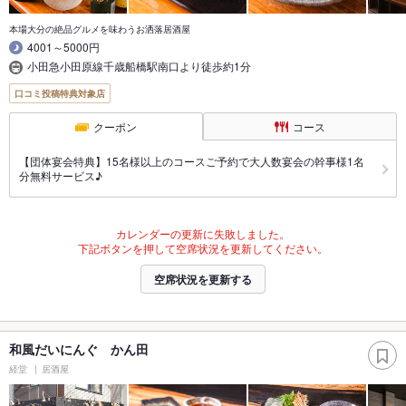
本場大分の絶品グルメを味わうお洒落居酒屋
4001～5000円
小田急小田原線千歳船橋駅南口より徒歩約1分
口コミ投稿特典対象店
クーポン
コース
【団体宴会特典】15名様以上のコースご予約で大人数宴会の幹事様1名
分無料サービス♪
カレンダーの更新に失敗しました。
下記ボタンを押して空席状況を更新してください。
空席状況を更新する
和風だいにんぐ かん田
経堂
居酒屋