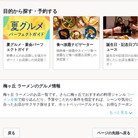
目的から探す・予約する
夏グルメ・宴会パーフ
食べ放題ナビゲーター
誕生日・記念日プ
ェクトガイド
ュース
焼肉食べ放題やスイーツ食べ
放題など食べ放題お店探しの
幹事さんのお店探しを強力サ
誕生日や記念日のお祝
決定版！
ポート！お店探しの決定版！
用したいお店を徹底リ
チ！
梅ヶ丘 ラーメンのグルメ情報
梅ヶ丘 ラーメンのお店一覧です。さらに梅ヶ丘でおすすめの料理ジャンル
ラー
メン全般
で絞り込んだり、予算やこだわり条件を指定すれば、シーンや気分に
合ったお店がサクサク探せます。ホットペッパーグルメなら、お得なクーポン
はもちろん、こだわりメニューや季節のおすすめ料理など、お店の最新情報を
もっと見る
ご紹介しているので安心！24時間使える簡単便利なネット予約が使えるお店も
拡大中です。友達どうしの飲み会にも、会社の宴会にも、デートやパーティー
にもお得に便利にホットペッパーグルメをご利用ください。
戻る
ページの先頭へ戻る