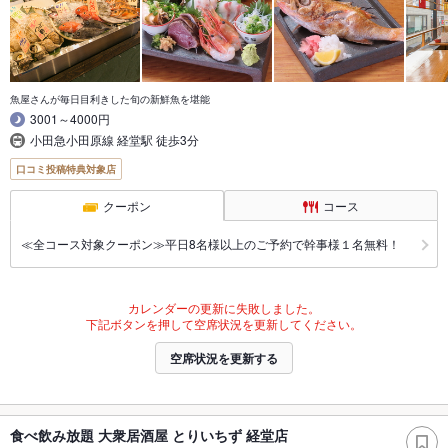
魚屋さんが毎日目利きした旬の新鮮魚を堪能
3001～4000円
小田急小田原線 経堂駅 徒歩3分
口コミ投稿特典対象店
クーポン
コース
≪全コース対象クーポン≫平日8名様以上のご予約で幹事様１名無料！
カレンダーの更新に失敗しました。
下記ボタンを押して空席状況を更新してください。
空席状況を更新する
食べ飲み放題 大衆居酒屋 とりいちず 経堂店