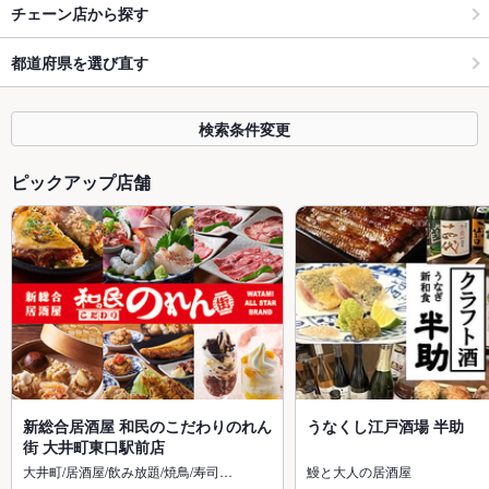
チェーン店から探す
都道府県を選び直す
検索条件変更
ピックアップ店舗
新総合居酒屋 和民のこだわりのれん
うなくし江戸酒場 半助
街 大井町東口駅前店
大井町/居酒屋/飲み放題/焼鳥/寿司…
鰻と大人の居酒屋