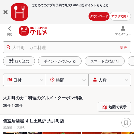
はじめてのアプリ予約で最大
1,000円分ポイントもらえる
ダウンロード
アプリで開く
戻る
マイメニュー
大井町 カニ料理
変更
絞り込む
ポイントがつかえる
スマート支払い可
日付
時間
人数
大井町のカニ料理のグルメ・クーポン情報
36件 1-20件
地図で表示
個室居酒屋 すし土風炉 大井町店
居酒屋
大井町