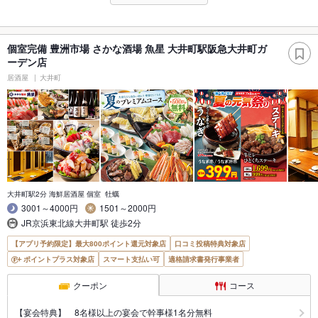
個室完備 豊洲市場 さかな酒場 魚星 大井町駅阪急大井町ガ
ーデン店
居酒屋
大井町
大井町駅2分 海鮮居酒屋 個室 牡蠣
3001～4000円
1501～2000円
JR京浜東北線大井町駅 徒歩2分
【アプリ予約限定】最大800ポイント還元対象店
口コミ投稿特典対象店
ポイントプラス対象店
スマート支払い可
適格請求書発行事業者
クーポン
コース
【宴会特典】 8名様以上の宴会で幹事様1名分無料