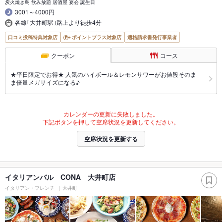
炭火焼き鳥 飲み放題 居酒屋 宴会 誕生日
3001～4000円
各線｢大井町駅｣路上より徒歩4分
口コミ投稿特典対象店
ポイントプラス対象店
適格請求書発行事業者
クーポン
コース
★平日限定でお得★ 人気のハイボール＆レモンサワーがお値段そのま
ま倍量メガサイズになる♪
カレンダーの更新に失敗しました。
下記ボタンを押して空席状況を更新してください。
空席状況を更新する
イタリアンバル CONA 大井町店
イタリアン・フレンチ
大井町