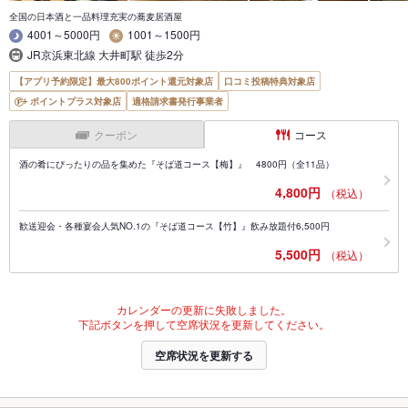
全国の日本酒と一品料理充実の蕎麦居酒屋
4001～5000円
1001～1500円
JR京浜東北線 大井町駅 徒歩2分
【アプリ予約限定】最大800ポイント還元対象店
口コミ投稿特典対象店
ポイントプラス対象店
適格請求書発行事業者
クーポン
コース
酒の肴にぴったりの品を集めた『そば道コース【梅】』 4800円（全11品）
4,800円
（税込）
歓送迎会・各種宴会人気NO.1の『そば道コース【竹】』飲み放題付6,500円
5,500円
（税込）
カレンダーの更新に失敗しました。
下記ボタンを押して空席状況を更新してください。
空席状況を更新する