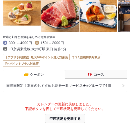
炉端と刺身とお酒を楽しめる海鮮居酒屋
3001～4000円
1501～2000円
JR京浜東北線 大井町駅 東口 徒歩1分
【アプリ予約限定】最大800ポイント還元対象店
口コミ投稿特典対象店
ポイントプラス対象店
クーポン
コース
日曜日限定！本日のおすすめお刺身一皿サービス★※グループで1皿
カレンダーの更新に失敗しました。
下記ボタンを押して空席状況を更新してください。
空席状況を更新する