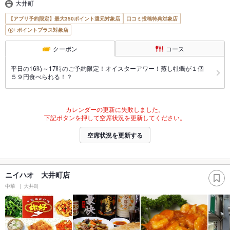
大井町
【アプリ予約限定】最大350ポイント還元対象店
口コミ投稿特典対象店
ポイントプラス対象店
クーポン
コース
平日の16時～17時のご予約限定！オイスターアワー！蒸し牡蠣が１個
５９円食べられる！？
カレンダーの更新に失敗しました。
下記ボタンを押して空席状況を更新してください。
空席状況を更新する
ニイハオ 大井町店
中華
大井町