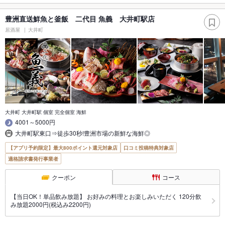
豊洲直送鮮魚と釜飯 二代目 魚義 大井町駅店
居酒屋
大井町
大井町 大井町駅 個室 完全個室 海鮮
4001～5000円
大井町駅東口⇒徒歩30秒!豊洲市場の新鮮な海鮮◎
【アプリ予約限定】最大800ポイント還元対象店
口コミ投稿特典対象店
適格請求書発行事業者
クーポン
コース
【当日OK！単品飲み放題】 お好みの料理とお楽しみいただく 120分飲
み放題2000円(税込み2200円)