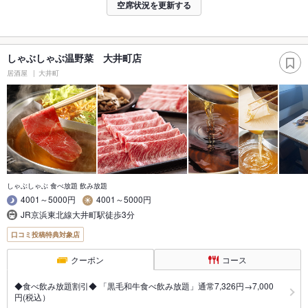
空席状況を更新する
しゃぶしゃぶ温野菜 大井町店
居酒屋
大井町
しゃぶしゃぶ 食べ放題 飲み放題
4001～5000円
4001～5000円
JR京浜東北線大井町駅徒歩3分
口コミ投稿特典対象店
クーポン
コース
◆食べ飲み放題割引◆ 「黒毛和牛食べ飲み放題」通常7,326円→7,000
円(税込）