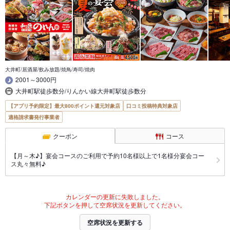
大井町/居酒屋/飲み放題/焼鳥/寿司/焼肉
2001～3000円
大井町駅徒歩数分/りんかい線大井町駅徒歩数分
【アプリ予約限定】最大800ポイント還元対象店
口コミ投稿特典対象店
適格請求書発行事業者
クーポン
コース
【月～木♪】宴会コースのご利用で予約10名様以上で1名様分宴会コー
ス丸々無料♪
カレンダーの更新に失敗しました。
下記ボタンを押して空席状況を更新してください。
空席状況を更新する