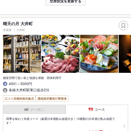
空席状況を更新する
晴天の月 大井町
居酒屋
大井町
個室空間で旨い魚と地酒を堪能 団体利用可
4001～5000円
各線大井町駅東口徒歩2分
口コミ投稿特典対象店
適格請求書発行事業者
クーポン
コース
四季を味わう旬菜コース（厳選日本酒飲み放題付き）15種類の日本酒が飲み放題で
す！