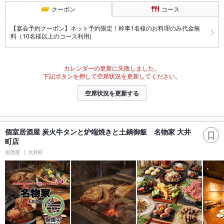
クーポン
コース
【宴会予約クーポン】ネット予約限定！幹事1名様のお料理のみ代金無
料（10名様以上のコース利用)
カレンダーの更新に失敗しました。
下記ボタンを押して空席状況を更新してください。
空席状況を更新する
個室居酒屋 炭火牛タンと炉端焼きと土鍋御飯 名物家 大井
町店
居酒屋
大井町