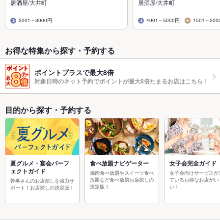
居酒屋/大井町
居酒屋/大井町
2001～3000円
4001～5000円
1501～200
お得な特集から探す・予約する
ポイントプラスで最大8倍
対象日時のネット予約でポイントが最大8倍たまるお店はこちら！
目的から探す・予約する
夏グルメ・宴会パーフ
食べ放題ナビゲーター
女子会完全ガイド
ェクトガイド
焼肉食べ放題やスイーツ食べ
女子会向けサービスが
放題など食べ放題お店探しの
ているお得なお店がい
幹事さんのお店探しを強力サ
決定版！
い！
ポート！お店探しの決定版！