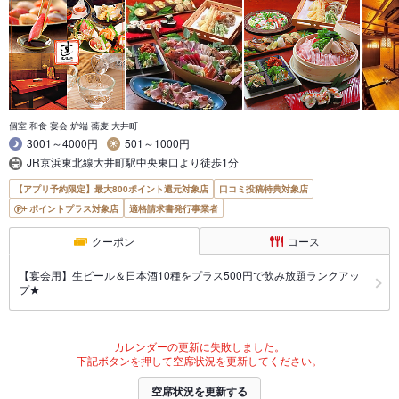
個室 和食 宴会 炉端 蕎麦 大井町
3001～4000円
501～1000円
JR京浜東北線大井町駅中央東口より徒歩1分
【アプリ予約限定】最大800ポイント還元対象店
口コミ投稿特典対象店
ポイントプラス対象店
適格請求書発行事業者
クーポン
コース
【宴会用】生ビール＆日本酒10種をプラス500円で飲み放題ランクアッ
プ★
カレンダーの更新に失敗しました。
下記ボタンを押して空席状況を更新してください。
空席状況を更新する