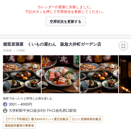
カレンダーの更新に失敗しました。
下記ボタンを押して空席状況を更新してください。
空席状況を更新する
個室居酒屋 くいもの屋わん 阪急大井町ガーデン店
居酒屋
大井町
個室でゆったりと料理とお酒を楽しむ
3001～4000円
大井町駅中央口徒歩3分 ｱﾄﾚ口改札西口駅前
【アプリ予約限定】最大800ポイント還元対象店
口コミ投稿特典対象店
適格請求書発行事業者