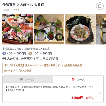
仲卸直営 とろぼっち 大井町
居酒屋
大井町
市場直送のこだわりの海鮮を堪能できるお店
4001～5000円
1501～2000円
大井町線大井町駅ﾄﾗｯｸｽ口より徒歩約5分
【アプリ予約限定】最大800ポイント還元対象店
口コミ投稿特典対象店
ポイントプラス対象店
クーポン
コース
【各種宴会に】２時間飲み放題付！名物のお刺身7点盛が食べられる大人気コース！
【全8品】5500円
5,500円
（税込）