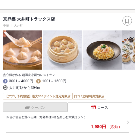
京鼎樓 大井町トラックス店
中華
大井町
点心師が作る 超薄皮小籠包レストラン
3001～4000円
1001～1500円
大井町駅から394m
【アプリ予約限定】最大350ポイント還元対象店
口コミ投稿特典対象店
クーポン
コース
四色小籠包と選べる麺！海老料理2種を楽しむ大満足ランチ
1,980円
（税込）