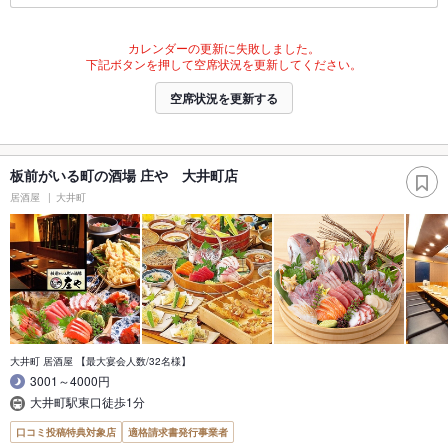
カレンダーの更新に失敗しました。
下記ボタンを押して空席状況を更新してください。
空席状況を更新する
板前がいる町の酒場 庄や 大井町店
居酒屋
大井町
大井町 居酒屋 【最大宴会人数/32名様】
3001～4000円
大井町駅東口徒歩1分
口コミ投稿特典対象店
適格請求書発行事業者