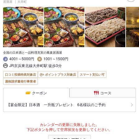
居酒屋
大井町
全国の日本酒と一品料理充実の蕎麦居酒屋
4001～5000円
1001～1500円
JR京浜東北線大井町駅 徒歩3分
口コミ投稿特典対象店
ポイントプラス対象店
スマート支払い可
適格請求書発行事業者
クーポン
コース
【宴会限定】日本酒 一升瓶プレゼント 6名様以のご予約
カレンダーの更新に失敗しました。
下記ボタンを押して空席状況を更新してください。