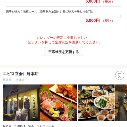
6,000円
（税込）
四季を味わう旬菜コース（通常飲み放題付）夏の味覚を味わう全7品！
5,000円
（税込）
カレンダーの更新に失敗しました。
下記ボタンを押して空席状況を更新してください。
空席状況を更新する
エビス立会川総本店
居酒屋
大井町
居酒屋 九州料理 宴会 エビスビール