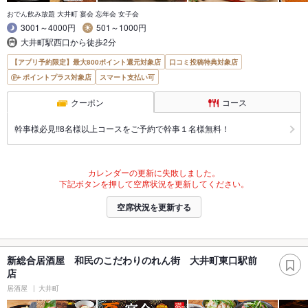
おでん飲み放題 大井町 宴会 忘年会 女子会
3001～4000円
501～1000円
大井町駅西口から徒歩2分
【アプリ予約限定】最大800ポイント還元対象店
口コミ投稿特典対象店
ポイントプラス対象店
スマート支払い可
クーポン
コース
幹事様必見!!8名様以上コースをご予約で幹事１名様無料！
カレンダーの更新に失敗しました。
下記ボタンを押して空席状況を更新してください。
空席状況を更新する
新総合居酒屋 和民のこだわりのれん街 大井町東口駅前
店
居酒屋
大井町