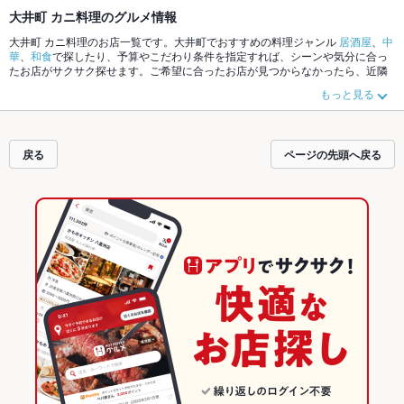
大井町 カニ料理のグルメ情報
大井町 カニ料理のお店一覧です。大井町でおすすめの料理ジャンル
居酒屋
、
中
華
、
和食
で探したり、予算やこだわり条件を指定すれば、シーンや気分に合っ
たお店がサクサク探せます。ご希望に合ったお店が見つからなかったら、近隣
のエリア
大井町
、
旗の台
、
中延
もチェックしてみてください。ホットペッパー
もっと見る
グルメなら、お得なクーポンはもちろん、こだわりメニュー
からあげ
、
お茶漬
け
、
馬刺し
や季節のおすすめ料理など、お店の最新情報をご紹介しているので
安心！24時間使える簡単便利なネット予約が使えるお店も拡大中です。友達ど
うしの飲み会にも、会社の宴会にも、デートやパーティーにもお得に便利にホ
戻る
ページの先頭へ戻る
ットペッパーグルメをご利用ください。