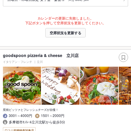
カレンダーの更新に失敗しました。
下記ボタンを押して空席状況を更新してください。
空席状況を更新する
goodspoon pizzeria & cheese 立川店
イタリアン・フレンチ
立川
窯焼ピッツァとフレッシュチーズが自慢！
3001～4000円
1501～2000円
多摩都市ﾓﾉﾚｰﾙ立川北駅から徒歩3分
口コミ投稿特典対象店