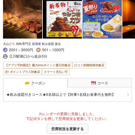
大山どり 焼鳥専門店 居酒屋 飲み放題 宴会
2001～3000円
501～1000円
立川駅南口から徒歩3分
【アプリ予約限定】最大800ポイント還元対象店
口コミ投稿特典対象店
ポイントプラス対象店
スマート支払い可
クーポン
コース
★飲み放題付きコース★6名様以上で【幹事1名様お食事代を無料】
カレンダーの更新に失敗しました。
下記ボタンを押して空席状況を更新してください。
空席状況を更新する