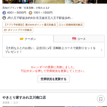
高知のブランド鯛「生姜真鯛」が味わえる♪
4001～5000円
1001～1500円
JR八王子駅徒歩約4分/京王線京王八王子駅徒歩約…
【アプリ予約限定】最大800ポイント還元対象店
口コミ投稿特典対象店
ポイントプラス対象店
クーポン
コース
【大切な人とのお祝い、記念日に♪】活鯛献上コースで鏡割りセットを
プレゼント！
カレンダーの更新に失敗しました。
下記ボタンを押して空席状況を更新してください。
空席状況を更新する
やきとり家すみれ立川南口店
居酒屋
立川