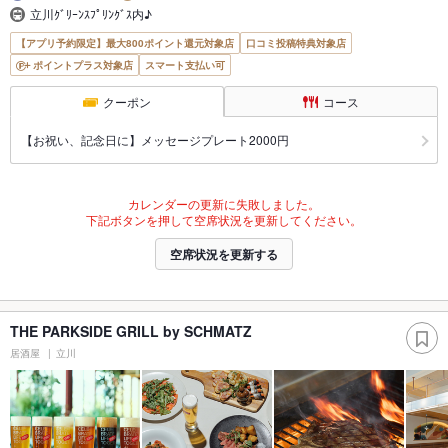
立川ｸﾞﾘｰﾝｽﾌﾟﾘﾝｸﾞｽ内♪
【アプリ予約限定】最大800ポイント還元対象店
口コミ投稿特典対象店
ポイントプラス対象店
スマート支払い可
クーポン
コース
【お祝い、記念日に】メッセージプレート2000円
カレンダーの更新に失敗しました。
下記ボタンを押して空席状況を更新してください。
空席状況を更新する
THE PARKSIDE GRILL by SCHMATZ
居酒屋
立川