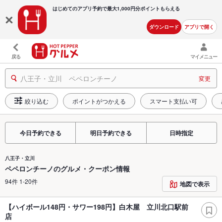
はじめてのアプリ予約で最大
1,000円分ポイントもらえる
ダウンロード
アプリで開く
戻る
マイメニュー
八王子・立川 ペペロンチーノ
変更
絞り込む
ポイントがつかえる
スマート支払い可
今日予約できる
明日予約できる
日時指定
八王子・立川
ペペロンチーノのグルメ・クーポン情報
94件 1-20件
地図で表示
【ハイボール148円・サワー198円】白木屋 立川北口駅前
店