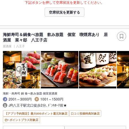
下記ボタンを押して空席状況を更新してください。
空席状況を更新する
海鮮寿司＆鍋食べ放題 飲み放題 個室 喫煙席あり 居
酒屋 菜々邸 八王子店
居酒屋
八王子
海鮮・肉寿司 鍋 食べ飲み放題 個室居酒屋
2001～3000円
1001～1500円
JR八王子駅北口徒歩2分､ﾄﾞﾝｷﾎｰﾃ前★
【アプリ予約限定】最大800ポイント還元対象店
口コミ投稿特典対象店
ポイントプラス対象店