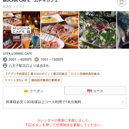
居酒屋
八王子
SOFA＆DINING CAFE
3001～4000円
1001～1500円
八王子駅北口より徒歩3分｡
【アプリ予約限定】最大350ポイント還元対象店
口コミ投稿特典対象店
スマート支払い可
適格請求書発行事業者
クーポン
コース
幹事様必見☆30名様以上コース利用で1名分無料
カレンダーの更新に失敗しました。
下記ボタンを押して空席状況を更新してください。