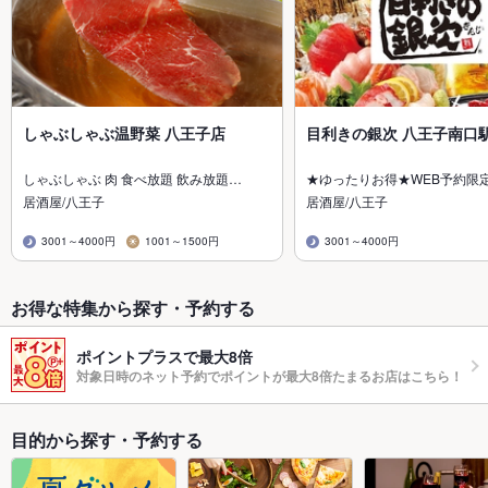
しゃぶしゃぶ温野菜 八王子店
目利きの銀次 八王子南口
しゃぶしゃぶ 肉 食べ放題 飲み放題…
★ゆったりお得★WEB予約限
居酒屋/八王子
居酒屋/八王子
3001～4000円
1001～1500円
3001～4000円
お得な特集から探す・予約する
ポイントプラスで最大8倍
対象日時のネット予約でポイントが最大8倍たまるお店はこちら！
目的から探す・予約する