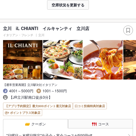
空席状況を更新する
立川 iL CHIANTI イルキャンティ 立川店
イタリアン・フレンチ
立川
【通常営業再開】立川駅3分|イタリアン
4001～5000円
1001～1500円
【JR立川駅南口徒歩3分】
【アプリ予約限定】最大800ポイント還元対象店
口コミ投稿特典対象店
ポイントプラス対象店
クーポン
コース
"日曜日～木曜日限定"女子会・宴会コースが500円off