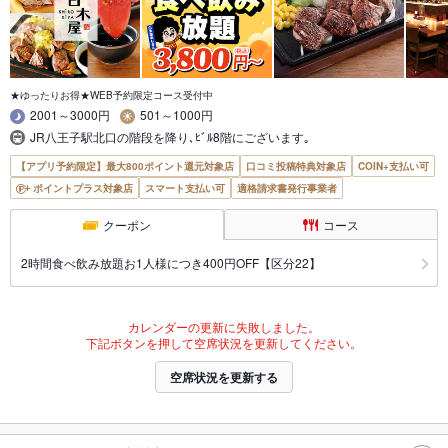
★ゆったりお得★WEB予約限定コース受付中
2001～3000円
501～1000円
JR八王子駅北口の階段を降り､ﾋﾞﾙ8階にございます｡
【アプリ予約限定】最大800ポイント還元対象店
口コミ投稿特典対象店
COIN+支払い可
ポイントプラス対象店
スマート支払い可
適格請求書発行事業者
クーポン
コース
2時間食べ飲み放題お1人様につき400円OFF【区分22】
カレンダーの更新に失敗しました。
下記ボタンを押して空席状況を更新してください。
空席状況を更新する