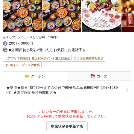
イタリアンメニュー＆ピザがALL550円♪
2001～3000円
■立川駅 徒歩5分≪迷ったらお気軽にお電話下さ…
【アプリ予約限定】最大800ポイント還元対象店
口コミ投稿特典対象店
ポイントプラス対象店
クーポン
コース
★早得★毎日18時30分までの受付で90分飲み放題990円!!（税込1089
円）★期間限定受付時間拡大★
カレンダーの更新に失敗しました。
下記ボタンを押して空席状況を更新してください。
空席状況を更新する