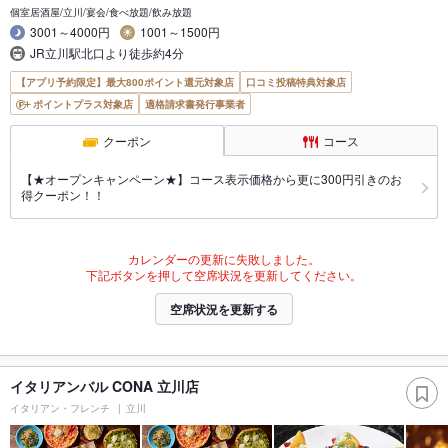
個室居酒屋/立川/宴会/食べ放題/飲み放題
3001～4000円
1001～1500円
JR立川駅北口より徒歩約4分
【アプリ予約限定】最大800ポイント還元対象店
口コミ投稿特典対象店
ポイントプラス対象店
適格請求書発行事業者
クーポン
コース
【★オープンキャンペーン★】コース表示価格から更に300円引きのお
得クーポン！！
カレンダーの更新に失敗しました。
下記ボタンを押して空席状況を更新してください。
空席状況を更新する
イタリアンバル CONA 立川店
イタリアン・フレンチ
立川