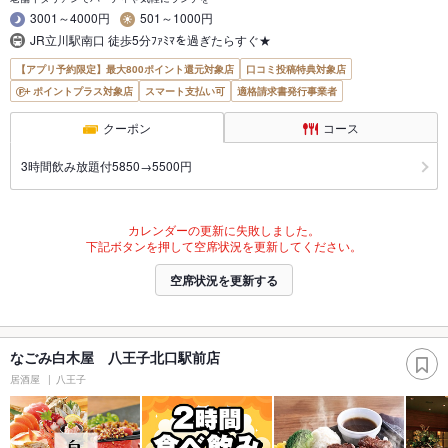
3001～4000円
501～1000円
JR立川駅南口 徒歩5分ﾌｧﾐﾏを過ぎたらすぐ★
【アプリ予約限定】最大800ポイント還元対象店
口コミ投稿特典対象店
ポイントプラス対象店
スマート支払い可
適格請求書発行事業者
クーポン
コース
3時間飲み放題付5850→5500円
カレンダーの更新に失敗しました。
下記ボタンを押して空席状況を更新してください。
空席状況を更新する
なごみ白木屋 八王子北口駅前店
居酒屋
八王子