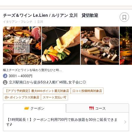
チーズ＆ワイン Le.Lien / ルリアン 立川 貸切歓迎
イタリアン・フレンチ
立川
極上チーズとワインを味わう贅沢なひと時…
3001～4000円
立川駅南口から徒歩5分♪入船ﾋﾞﾙ6階｡女子会に◎
【アプリ予約限定】最大800ポイント還元対象店
口コミ投稿特典対象店
ポイントプラス対象店
スマート支払い可
クーポン
コース
【1時間延長！】クーポンご利用700円で飲み放題を30分ご延長できま
す♪