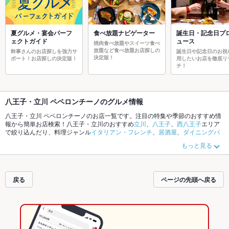
夏グルメ・宴会パーフ
食べ放題ナビゲーター
誕生日・記念日プ
ェクトガイド
ュース
焼肉食べ放題やスイーツ食べ
放題など食べ放題お店探しの
幹事さんのお店探しを強力サ
誕生日や記念日のお祝
決定版！
ポート！お店探しの決定版！
用したいお店を徹底リ
チ！
八王子・立川 ペペロンチーノのグルメ情報
八王子・立川 ペペロンチーノのお店一覧です。注目の特集や季節のおすすめ情
報から簡単お店検索！八王子・立川のおすすめ
立川
、
八王子
、
西八王子
エリア
で絞り込んだり、料理ジャンル
イタリアン・フレンチ
、
居酒屋
、
ダイニングバ
ー・バル
やこだわりメニュー
からあげ
、
お茶漬け
、
馬刺し
でお店探しができま
もっと見る
す。ホットペッパーグルメなら、お得なクーポンはもちろん、とっておきのメ
ニューや季節のおすすめ料理など、お店の最新情報をご紹介しているので安
心！24時間使える簡単便利なネット予約が使えるお店も拡大中です。友達どう
しの飲み会にも、会社の宴会にも、デートやパーティーにもお得に便利にホッ
戻る
ページの先頭へ戻る
トペッパーグルメをご利用ください。