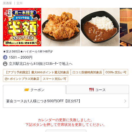
居酒屋
立川
★安さ365日★ハイボール1杯148円♪
1501～2000円
立川駅北口からﾙﾐﾈ抜けｴｽｶﾚｰﾀｰで地上へ
【アプリ予約限定】最大800ポイント還元対象店
口コミ投稿特典対象店
COIN+支払い可
ポイントプラス対象店
スマート支払い可
クーポン
コース
宴会コースお1人様につき500円OFF【区分57】
カレンダーの更新に失敗しました。
下記ボタンを押して空席状況を更新してください。