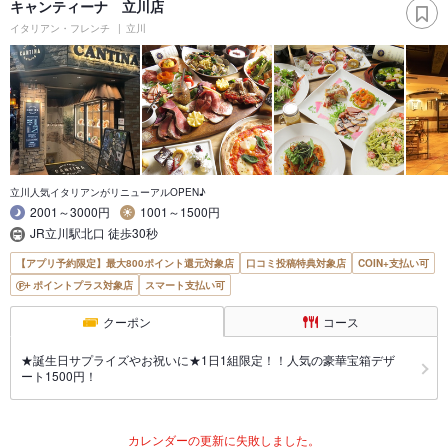
キャンティーナ 立川店
イタリアン・フレンチ
立川
立川人気イタリアンがリニューアルOPEN♪
2001～3000円
1001～1500円
JR立川駅北口 徒歩30秒
【アプリ予約限定】最大800ポイント還元対象店
口コミ投稿特典対象店
COIN+支払い可
ポイントプラス対象店
スマート支払い可
クーポン
コース
★誕生日サプライズやお祝いに★1日1組限定！！人気の豪華宝箱デザ
ート1500円！
カレンダーの更新に失敗しました。