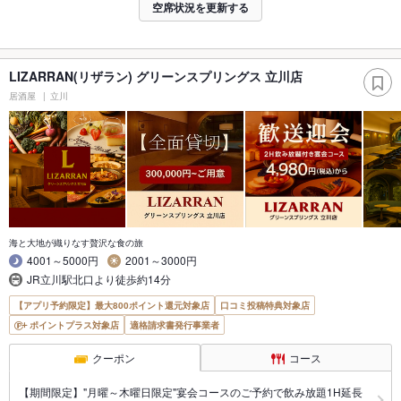
空席状況を更新する
LIZARRAN(リザラン) グリーンスプリングス 立川店
居酒屋
立川
海と大地が織りなす贅沢な食の旅
4001～5000円
2001～3000円
JR立川駅北口より徒歩約14分
【アプリ予約限定】最大800ポイント還元対象店
口コミ投稿特典対象店
ポイントプラス対象店
適格請求書発行事業者
クーポン
コース
【期間限定】"月曜～木曜日限定"宴会コースのご予約で飲み放題1H延長