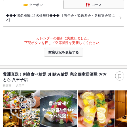
クーポン
コース
◆◆◆10名様毎に1名様無料◆◆◆ 【忘年会・歓送迎会・各種宴会等に
♪】
カレンダーの更新に失敗しました。
下記ボタンを押して空席状況を更新してください。
空席状況を更新する
豊洲直送！刺身食べ放題 3H飲み放題 完全個室居酒屋 おお
とら 八王子店
居酒屋
八王子