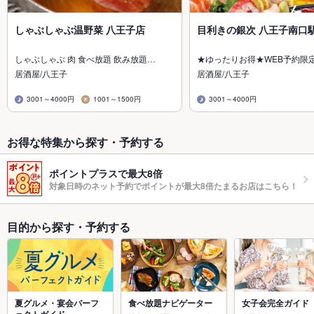
しゃぶしゃぶ温野菜 八王子店
目利きの銀次 八王子南口
しゃぶしゃぶ 肉 食べ放題 飲み放題…
★ゆったりお得★WEB予約限
居酒屋/八王子
居酒屋/八王子
3001～4000円
1001～1500円
3001～4000円
お得な特集から探す・予約する
ポイントプラスで最大8倍
対象日時のネット予約でポイントが最大8倍たまるお店はこちら！
目的から探す・予約する
夏グルメ・宴会パーフ
食べ放題ナビゲーター
女子会完全ガイド