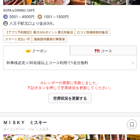
SOFA＆DINING CAFE
3001～4000円
1001～1500円
八王子駅北口より徒歩3分｡
【アプリ予約限定】最大350ポイント還元対象店
口コミ投稿特典対象店
スマート支払い可
適格請求書発行事業者
クーポン
コース
幹事様必見☆30名様以上コース利用で1名分無料
カレンダーの更新に失敗しました。
下記ボタンを押して空席状況を更新してください。
空席状況を更新する
ＭＩＳＫＹ ミスキー
ダイニングバー・バル
八王子