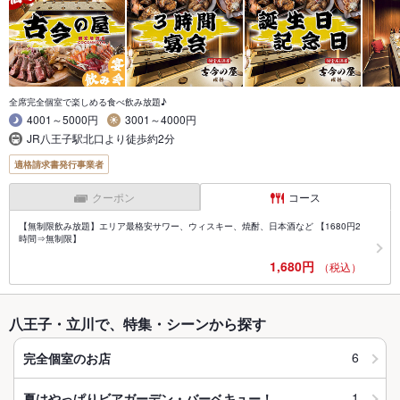
全席完全個室で楽しめる食べ飲み放題♪
4001～5000円
3001～4000円
JR八王子駅北口より徒歩約2分
適格請求書発行事業者
クーポン
コース
【無制限飲み放題】エリア最格安サワー、ウィスキー、焼酎、日本酒など 【1680円2
時間⇒無制限】
1,680円
（税込）
八王子・立川で、特集・シーンから探す
6
完全個室のお店
1
夏はやっぱりビアガーデン・バーベキュー！