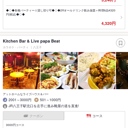
◆◇◆各種パーティー☆貸し切り可◆◇◆2Hオールドリンク飲み放題＋料理6品4320
円(税込)◆◇◆
4,320円
Kitchen Bar & Live papa Beat
カラオケ・パーティ
八王子
アットホームなライブハウス＆バー
2001～3000円
501～1000円
JR八王子駅北口を左手に進み靴屋の道を直進!
クーポン
コース
3000円コース