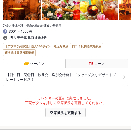
泡盛と沖縄料理 長寿の島の健康食の居酒屋
3001～4000円
JR八王子駅北口徒歩3分
【アプリ予約限定】最大800ポイント還元対象店
口コミ投稿特典対象店
適格請求書発行事業者
クーポン
コース
【誕生日・記念日・歓迎会・送別会特典】 メッセージ入りデザートプ
レートサービス！！
カレンダーの更新に失敗しました。
下記ボタンを押して空席状況を更新してください。
空席状況を更新する