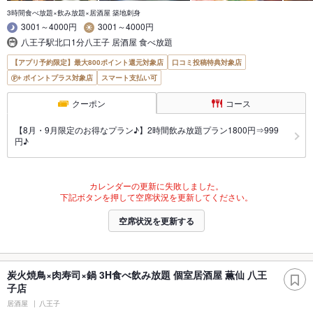
3時間食べ放題×飲み放題×居酒屋 築地刺身
3001～4000円
3001～4000円
八王子駅北口1分八王子 居酒屋 食べ放題
【アプリ予約限定】最大800ポイント還元対象店
口コミ投稿特典対象店
ポイントプラス対象店
スマート支払い可
クーポン
コース
【8月・9月限定のお得なプラン♪】2時間飲み放題プラン1800円⇒999
円♪
カレンダーの更新に失敗しました。
下記ボタンを押して空席状況を更新してください。
空席状況を更新する
炭火焼鳥×肉寿司×鍋 3H食べ飲み放題 個室居酒屋 薫仙 八王
子店
居酒屋
八王子