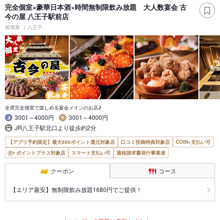
完全個室×豪華日本酒×時間無制限飲み放題 大人数宴会 古
今の屋 八王子駅前店
居酒屋
八王子
全席完全個室で楽しめる宴会メインのお店♪
3001～4000円
3001～4000円
JR八王子駅北口より徒歩約2分
【アプリ予約限定】最大800ポイント還元対象店
口コミ投稿特典対象店
COIN+支払い可
ポイントプラス対象店
スマート支払い可
適格請求書発行事業者
クーポン
コース
【エリア最安】無制限飲み放題1680円でご提供！