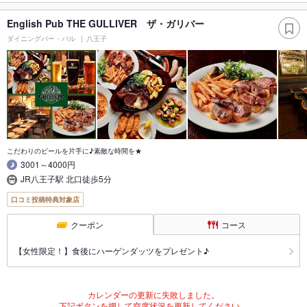
English Pub THE GULLIVER ザ・ガリバー
ダイニングバー・バル
八王子
こだわりのビールを片手に♪素敵な時間を★
3001～4000円
JR八王子駅 北口徒歩5分
口コミ投稿特典対象店
クーポン
コース
【女性限定！】食後にハーゲンダッツをプレゼント♪
カレンダーの更新に失敗しました。
下記ボタンを押して空席状況を更新してください。