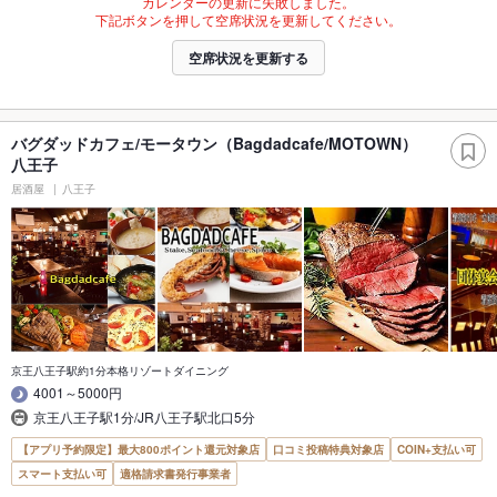
カレンダーの更新に失敗しました。
下記ボタンを押して空席状況を更新してください。
空席状況を更新する
バグダッドカフェ/モータウン（Bagdadcafe/MOTOWN）
八王子
居酒屋
八王子
京王八王子駅約1分本格リゾートダイニング
4001～5000円
京王八王子駅1分/JR八王子駅北口5分
【アプリ予約限定】最大800ポイント還元対象店
口コミ投稿特典対象店
COIN+支払い可
スマート支払い可
適格請求書発行事業者