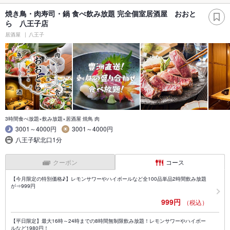
焼き鳥・肉寿司・鍋 食べ飲み放題 完全個室居酒屋 おおと
ら 八王子店
居酒屋
八王子
3時間食べ放題×飲み放題×居酒屋 焼鳥 肉
3001～4000円
3001～4000円
八王子駅北口1分
クーポン
コース
【今月限定の特別価格♪】レモンサワーやハイボールなど全100品単品2時間飲み放題
が⇒999円
999円
（税込）
【平日限定】最大16時～24時までの8時間無制限飲み放題！レモンサワーやハイボー
ルなど1980円！