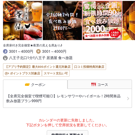
全席扉付き完全個室★夜景の見える席あり♪
3001～4000円
3001～4000円
八王子北口1分!!八王子 居酒屋 食べ放題
【アプリ予約限定】最大800ポイント還元対象店
口コミ投稿特典対象店
ポイントプラス対象店
スマート支払い可
クーポン
コース
【全席完全個室で喫煙可能◎】レモンサワーやハイボール！2時間単品
飲み放題プラン999円
カレンダーの更新に失敗しました。
下記ボタンを押して空席状況を更新してください。
空席状況を更新する