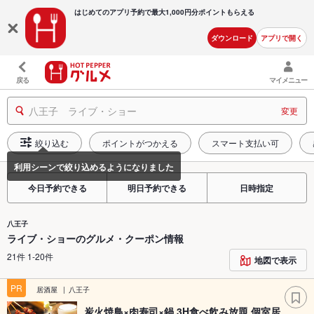
はじめてのアプリ予約で最大
1,000円分ポイントもらえる
ダウンロード
アプリで開く
戻る
マイメニュー
八王子 ライブ・ショー
変更
絞り込む
ポイントがつかえる
スマート支払い可
今日予約できる
明日予約できる
日時指定
八王子
ライブ・ショーのグルメ・クーポン情報
21件 1-20件
地図で表示
PR
居酒屋
八王子
炭火焼鳥×肉寿司×鍋 3H食べ飲み放題 個室居