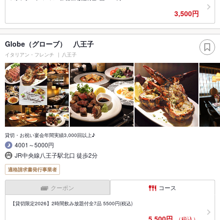
3,500円
Globe（グローブ） 八王子
イタリアン・フレンチ
八王子
貸切・お祝い宴会年間実績3,000回以上♪
4001～5000円
JR中央線八王子駅北口 徒歩2分
適格請求書発行事業者
クーポン
コース
【貸切限定2026】2時間飲み放題付全7品 5500円(税込)
5,500円
（税込）