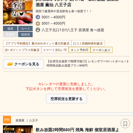
酒屋 薫仙 八王子店
個室で厳選肉や直送鮮魚も食べ放題で！！
3001～4000円
3001～4000円
個室
カード
八王子北口1分!!八王子 居酒屋 食べ放題
禁煙席
喫煙席
【アプリ予約限定】最大800ポイント還元対象店
口コミ投稿特典対象店
ポイントプラス対象店
スマート支払い可
ネット予約可
クーポンあり
【全席完全個室で喫煙可能◎】レモンサワーやハイボール！2
クーポンを見る
時間単品飲み放題プラン999円
カレンダーの更新に失敗しました。
下記ボタンを押して空席状況を更新してください。
空席状況を更新する
PR
居酒屋
八王子
飲み放題2時間880円 焼鳥 海鮮 個室居酒屋よ