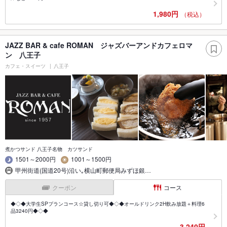
1,980円
（税込）
JAZZ BAR & cafe ROMAN ジャズバーアンドカフェロマ
ン 八王子
カフェ・スイーツ
八王子
煮かつサンド 八王子名物 カツサンド
1501～2000円
1001～1500円
甲州街道(国道20号)沿い｡横山町郵便局みずほ銀…
クーポン
コース
◆◇◆大学生SPプランコース☆貸し切り可◆◇◆オールドリンク2H飲み放題＋料理6
品3240円◆◇◆
3,240円