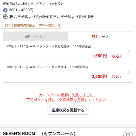
現地直輸入の材料を使った西アフリカ料理♪
3001～4000円
JR八王子駅より徒歩5分/京王八王子駅より徒歩10分
口コミ投稿特典対象店
COIN+支払い可
クーポン
コース
120分(L.O.90分)★MJスタンダード飲み放題★ 1650円(税込)
1,650円
（税込）
120分(L.O.90分)★MJプレミアム飲み放題★ 2500円(税込)
2,500円
（税込）
カレンダーの更新に失敗しました。
下記ボタンを押して空席状況を更新してください。
空席状況を更新する
SEVEN'S ROOM （セブンスルーム）