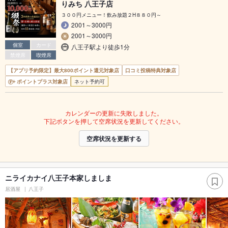
りみち 八王子店
３００円メニュー！飲み放題２H８８０円～
2001～3000円
2001～3000円
個室
カード
八王子駅より徒歩1分
禁煙席
喫煙席
【アプリ予約限定】最大800ポイント還元対象店
口コミ投稿特典対象店
ポイントプラス対象店
ネット予約可
カレンダーの更新に失敗しました。
下記ボタンを押して空席状況を更新してください。
空席状況を更新する
ニライカナイ八王子本家しましま
居酒屋
八王子