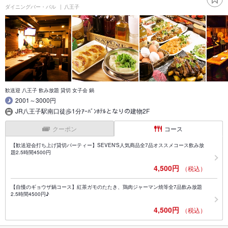
ダイニングバー・バル
八王子
歓送迎 八王子 飲み放題 貸切 女子会 鍋
2001～3000円
JR八王子駅南口徒歩1分ｱｰﾊﾞﾝﾎﾃﾙとなりの建物2F
クーポン
コース
【歓送迎会打ち上げ貸切パーティー】SEVEN'S人気商品全7品オススメコース飲み放
題2.5時間4500円
4,500円
（税込）
【自慢のギョウザ鍋コース】紅茶ガモのたたき、鶏肉ジャーマン焼等全7品飲み放題
2.5時間4500円♪
4,500円
（税込）