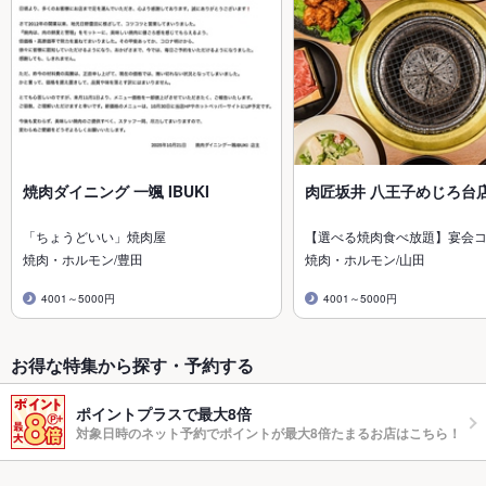
焼肉ダイニング 一颯 IBUKI
肉匠坂井 八王子めじろ台
「ちょうどいい」焼肉屋
【選べる焼肉食べ放題】宴会
焼肉・ホルモン/豊田
焼肉・ホルモン/山田
4001～5000円
4001～5000円
お得な特集から探す・予約する
ポイントプラスで最大8倍
対象日時のネット予約でポイントが最大8倍たまるお店はこちら！