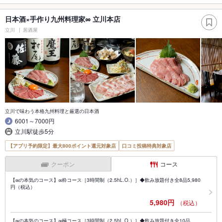
日本酒×手作り九州料理家∞ 立川本店
立川
居酒屋
立川で味わう本格九州料理と厳選の日本酒
6001～7000円
立川駅徒歩5分
【アプリ予約限定】最大800ポイント還元対象店
口コミ投稿特典対象店
クーポン
コース
【∞の本気のコース】∞粋コース［3時間制（2.5hL.O.）］◆飲み放題付き全8品5,980
円（税込）
5,980円
（税込）
【∞の本気のコース】∞極コース［3時間制（2.5hL.O.）］◆飲み放題付き全10品