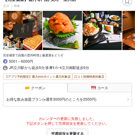
立川
和食
完全個室で自慢の雲丹料理と厳選酒をどうぞ
5001～6000円
JR立川駅から徒歩5分/多摩ﾓﾉﾚｰﾙ立川南駅徒歩5分
【アプリ予約限定】最大800ポイント還元対象店
口コミ投稿特典対象店
クーポン
コース
お得な飲み放題プラン(※通常3000円のところを2500円)
カレンダーの更新に失敗しました。
下記ボタンを押して空席状況を更新してください。
空席状況を更新する