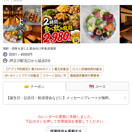
海鮮・焼鳥を楽しむ宴会向け和食居酒屋
3001～4000円
JR立川駅北口から徒歩2分
【アプリ予約限定】最大800ポイント還元対象店
口コミ投稿特典対象店
ポイントプラス対象店
スマート支払い可
適格請求書発行事業者
クーポン
コース
【誕生日・記念日・歓送迎会などに】メッセージプレートが無料。
カレンダーの更新に失敗しました。
下記ボタンを押して空席状況を更新してください。
空席状況を更新する