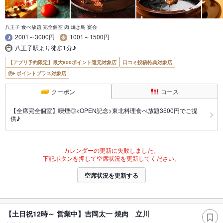
八王子 食べ放題 完全個室 肉 焼き鳥 宴会
2001～3000円
1001～1500円
八王子駅より徒歩1分♪
【アプリ予約限定】最大800ポイント還元対象店
口コミ投稿特典対象店
ポイントプラス対象店
クーポン
コース
【全席完全個室】喫煙◎<OPEN記念>東北料理食べ放題3500円でご提
供♪
カレンダーの更新に失敗しました。
下記ボタンを押して空席状況を更新してください。
空席状況を更新する
【土日祝12時～ 営業中】吉岡太一 焼肉 立川