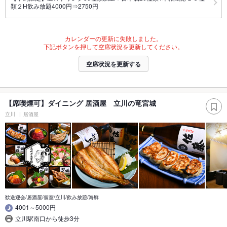
類２H飲み放題4000円⇒2750円
カレンダーの更新に失敗しました。
下記ボタンを押して空席状況を更新してください。
空席状況を更新する
【席喫煙可】ダイニング 居酒屋 立川の竜宮城
立川
居酒屋
歓送迎会/居酒屋/個室/立川/飲み放題/海鮮
4001～5000円
立川駅南口から徒歩3分