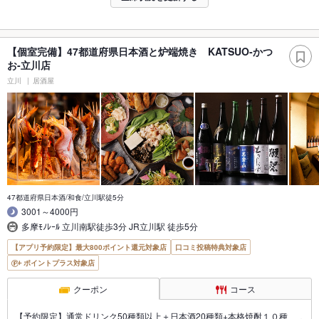
【個室完備】47都道府県日本酒と炉端焼き KATSUO‐かつ
お‐立川店
立川
居酒屋
47都道府県日本酒/和食/立川駅徒5分
3001～4000円
多摩ﾓﾉﾚｰﾙ 立川南駅徒歩3分 JR立川駅 徒歩5分
【アプリ予約限定】最大800ポイント還元対象店
口コミ投稿特典対象店
ポイントプラス対象店
クーポン
コース
【予約限定】通常ドリンク50種類以上＋日本酒20種類+本格焼酎１０種