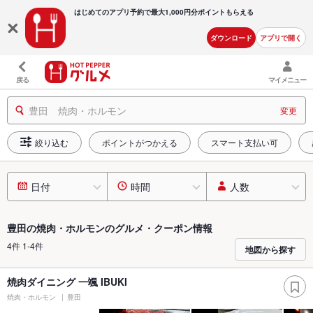
はじめてのアプリ予約で最大
1,000円分ポイントもらえる
ダウンロード
アプリで開く
戻る
マイメニュー
豊田 焼肉・ホルモン
変更
絞り込む
ポイントがつかえる
スマート支払い可
日付
時間
人数
豊田の焼肉・ホルモンのグルメ・クーポン情報
4件 1-4件
地図から探す
焼肉ダイニング 一颯 IBUKI
焼肉・ホルモン
豊田