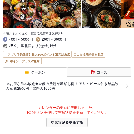
JR立川駅すぐ近く！個室で海鮮料理を満喫♪
4001～5000円
2001～3000円
JR立川駅北口より徒歩約1分!
【アプリ予約限定】最大800ポイント還元対象店
口コミ投稿特典対象店
ポイントプラス対象店
クーポン
コース
≪お得な飲み放題★≫飲み放題が断然お得！ アサヒビール付き単品飲
み放題2500円⇒驚愕の1500円
カレンダーの更新に失敗しました。
下記ボタンを押して空席状況を更新してください。
空席状況を更新する