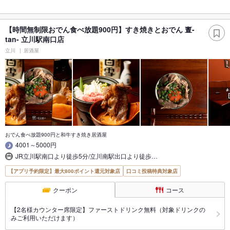
【時間無制限おでん食べ放題900円】すき焼きとおでん 亶-
tan- 立川駅南口店
立川
居酒屋
おでん食べ放題900円と和牛すき焼き居酒屋
4001～5000円
JR立川駅南口より徒歩5分/立川南駅出口より徒歩…
【アプリ予約限定】最大800ポイント還元対象店
口コミ投稿特典対象店
クーポン
コース
【2名様カウンター席限定】ファーストドリンク無料（対象ドリンクの
みご利用いただけます）