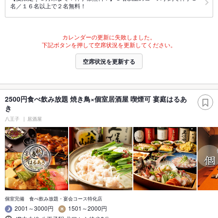
名／１６名以上で２名無料！
カレンダーの更新に失敗しました。
下記ボタンを押して空席状況を更新してください。
空席状況を更新する
2500円食べ飲み放題 焼き鳥×個室居酒屋 喫煙可 宴庭はるあ
き
八王子
居酒屋
個室完備 食べ飲み放題・宴会コース特化店
2001～3000円
1501～2000円