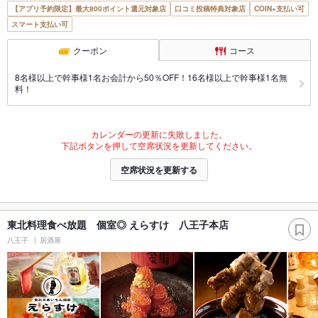
【アプリ予約限定】最大800ポイント還元対象店
口コミ投稿特典対象店
COIN+支払い可
スマート支払い可
クーポン
コース
8名様以上で幹事様1名お会計から50％OFF！16名様以上で幹事様1名無
料！
カレンダーの更新に失敗しました。
下記ボタンを押して空席状況を更新してください。
空席状況を更新する
東北料理食べ放題 個室◎ えらすけ 八王子本店
八王子
居酒屋