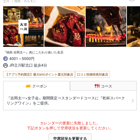
立川
焼肉・ホルモン
『焼肉 吉岡太一』肉にこだわり抜いた名店
4001～5000円
JR立川駅北口 徒歩4分
【アプリ予約限定】最大800ポイント還元対象店
口コミ投稿特典対象店
クーポン
コース
『吉岡太一×女子会』期間限定⇒スタンダードコースに『乾杯スパーク
リングワイン』をご提供。
カレンダーの更新に失敗しました。
下記ボタンを押して空席状況を更新してください。
空席状況を更新する