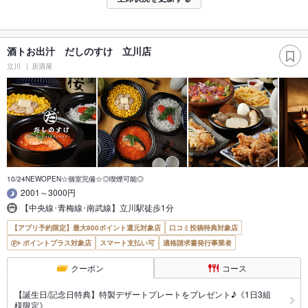
酒トお出汁 だしのすけ 立川店
立川
居酒屋
10/24NEWOPEN☆個室完備☆◎喫煙可能◎
2001～3000円
【中央線･青梅線･南武線】立川駅徒歩1分
【アプリ予約限定】最大800ポイント還元対象店
口コミ投稿特典対象店
ポイントプラス対象店
スマート支払い可
適格請求書発行事業者
クーポン
コース
【誕生日/記念日特典】特製デザートプレートをプレゼント♪《1日3組
様限定》