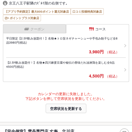
京王八王子駅隣のﾋﾞﾙ1階の右側です｡
【アプリ予約限定】最大800ポイント還元対象店
口コミ投稿特典対象店
ポイントプラス対象店
クーポン
コース
平日限定【2.5H飲み放題付！】名物★トロ旨ネギチャーシューや手包み餃子など全8
品3980円(税込)
3,980円
（税込）
【2.5H飲み放題付！】名物★四川麻婆豆腐や秘伝の香味だれ油淋鶏を楽しむ全9品
4500円(税込)
4,500円
（税込）
カレンダーの更新に失敗しました。
下記ボタンを押して空席状況を更新してください。
空席状況を更新する
【完全個室】雲丹専門店 丈寿 立川店