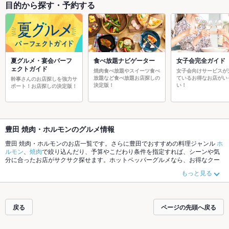
目的から探す・予約する
夏グルメ・宴会パーフ
食べ放題ナビゲーター
女子会完全ガイド
ェクトガイド
焼肉食べ放題やスイーツ食べ
女子会向けサービスが
放題など食べ放題お店探しの
ているお得なお店がい
幹事さんのお店探しを強力サ
決定版！
い！
ポート！お店探しの決定版！
豊田 焼肉・ホルモンのグルメ情報
豊田 焼肉・ホルモンのお店一覧です。さらに豊田でおすすめの料理ジャンル
ホ
ルモン
、
焼肉
で絞り込んだり、予算やこだわり条件を指定すれば、シーンや気
分に合ったお店がサクサク探せます。ホットペッパーグルメなら、お得なクー
ポンはもちろん、こだわりメニュー
牛タン
や季節のおすすめ料理など、お店の
もっと見る
最新情報をご紹介しているので安心！24時間使える簡単便利なネット予約が使
えるお店も拡大中です。友達どうしの飲み会にも、会社の宴会にも、デートや
パーティーにもお得に便利にホットペッパーグルメをご利用ください。
戻る
ページの先頭へ戻る