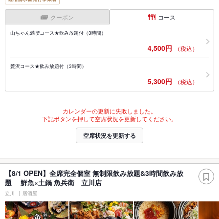
クーポン
コース
山ちゃん満喫コース★飲み放題付（3時間）
4,500円
（税込）
贅沢コース★飲み放題付（3時間）
5,300円
（税込）
カレンダーの更新に失敗しました。
下記ボタンを押して空席状況を更新してください。
空席状況を更新する
【8/1 OPEN】全席完全個室 無制限飲み放題&3時間飲み放
題 鮮魚×土鍋 魚兵衛 立川店
立川
居酒屋