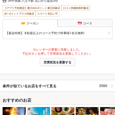
JR中央線 八王子駅 北口から徒歩3分
【アプリ予約限定】最大800ポイント還元対象店
口コミ投稿特典対象店
ポイントプラス対象店
スマート支払い可
クーポン
コース
【宴会特典】 8名様以上のコース予約で幹事様1名分無料!
カレンダーの更新に失敗しました。
下記ボタンを押して空席状況を更新してください。
空席状況を更新する
3566
条件が似ているお店をすべて見る
おすすめのお店