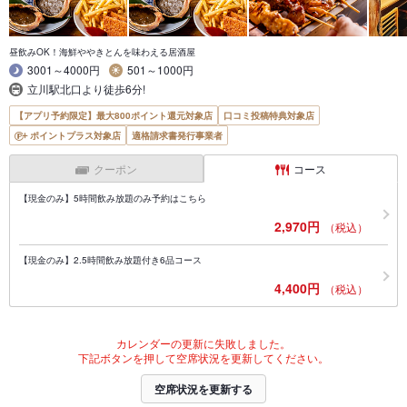
昼飲みOK！海鮮ややきとんを味わえる居酒屋
3001～4000円
501～1000円
立川駅北口より徒歩6分!
【アプリ予約限定】最大800ポイント還元対象店
口コミ投稿特典対象店
ポイントプラス対象店
適格請求書発行事業者
クーポン
コース
【現金のみ】5時間飲み放題のみ予約はこちら
2,970円
（税込）
【現金のみ】2.5時間飲み放題付き6品コース
4,400円
（税込）
カレンダーの更新に失敗しました。
下記ボタンを押して空席状況を更新してください。
空席状況を更新する