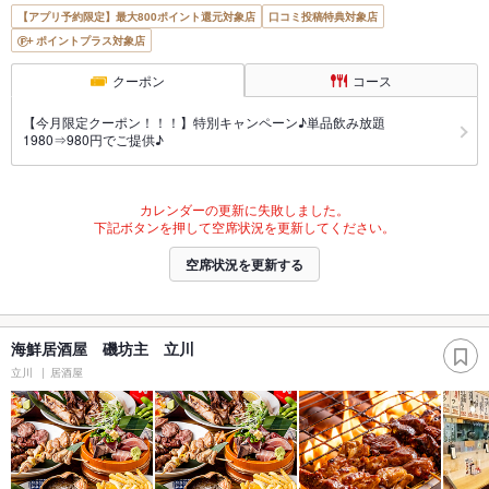
【アプリ予約限定】最大800ポイント還元対象店
口コミ投稿特典対象店
ポイントプラス対象店
クーポン
コース
【今月限定クーポン！！！】特別キャンペーン♪単品飲み放題
1980⇒980円でご提供♪
カレンダーの更新に失敗しました。
下記ボタンを押して空席状況を更新してください。
空席状況を更新する
海鮮居酒屋 磯坊主 立川
立川
居酒屋