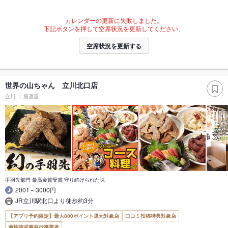
カレンダーの更新に失敗しました。
下記ボタンを押して空席状況を更新してください。
空席状況を更新する
世界の山ちゃん 立川北口店
立川
居酒屋
手羽先部門 最高金賞受賞 守り続けられた味
2001～3000円
JR立川駅北口より徒歩約3分
【アプリ予約限定】最大800ポイント還元対象店
口コミ投稿特典対象店
適格請求書発行事業者