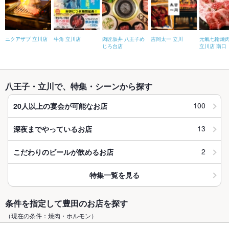
ニクアザブ 立川店
牛角 立川店
肉匠坂井 八王子め
吉岡太一 立川
元氣七輪焼肉
じろ台店
立川店 南口
八王子・立川で、特集・シーンから探す
100
20人以上の宴会が可能なお店
13
深夜までやっているお店
2
こだわりのビールが飲めるお店
特集一覧を見る
条件を指定して豊田のお店を探す
（現在の条件：焼肉・ホルモン）