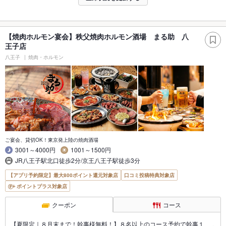
【焼肉ホルモン宴会】秩父焼肉ホルモン酒場 まる助 八
王子店
八王子
焼肉・ホルモン
ご宴会、貸切OK！東京発上陸の焼肉酒場
3001～4000円
1001～1500円
JR八王子駅北口徒歩2分/京王八王子駅徒歩3分
【アプリ予約限定】最大800ポイント還元対象店
口コミ投稿特典対象店
ポイントプラス対象店
クーポン
コース
【夏限定｜８月末まで！幹事様無料！】８名以上のコース予約で幹事１