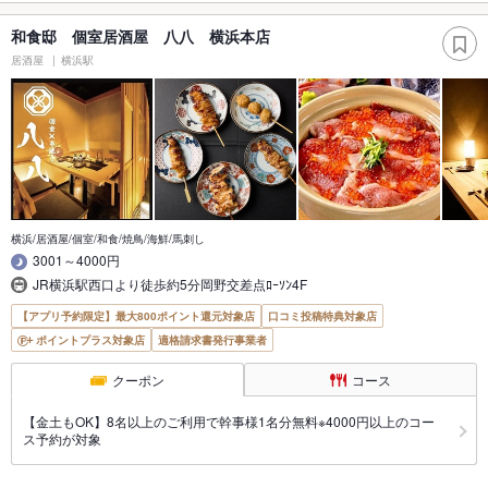
和食邸 個室居酒屋 八八 横浜本店
居酒屋
横浜駅
横浜/居酒屋/個室/和食/焼鳥/海鮮/馬刺し
3001～4000円
JR横浜駅西口より徒歩約5分岡野交差点ﾛｰｿﾝ4F
【アプリ予約限定】最大800ポイント還元対象店
口コミ投稿特典対象店
ポイントプラス対象店
適格請求書発行事業者
クーポン
コース
【金土もOK】8名以上のご利用で幹事様1名分無料※4000円以上のコー
ス予約が対象