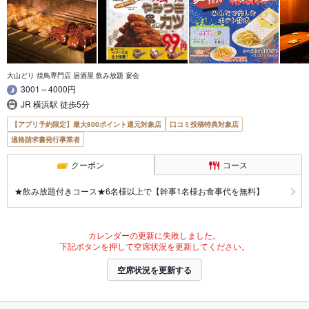
大山どり 焼鳥専門店 居酒屋 飲み放題 宴会
3001～4000円
JR 横浜駅 徒歩5分
【アプリ予約限定】最大800ポイント還元対象店
口コミ投稿特典対象店
適格請求書発行事業者
クーポン
コース
★飲み放題付きコース★6名様以上で【幹事1名様お食事代を無料】
カレンダーの更新に失敗しました。
下記ボタンを押して空席状況を更新してください。
空席状況を更新する