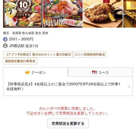
横浜 居酒屋 飲み放題 宴会 団体
2001～3000円
JR横浜駅 徒歩1分
【アプリ予約限定】最大800ポイント還元対象店
口コミ投稿特典対象店
適格請求書発行事業者
クーポン
コース
【幹事様必見♪】4名様以上のご宴会で2000円OFF♪8名様以上で幹事1
名様無料！
カレンダーの更新に失敗しました。
下記ボタンを押して空席状況を更新してください。
空席状況を更新する