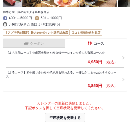
和牛と大山鶏の新スタイル焼き鳥店
4001～5000円
501～1000円
JR横浜駅きた西口より徒歩約4分
【アプリ予約限定】最大800ポイント還元対象店
口コミ投稿特典対象店
クーポン
コース
【よろ堪能コース】☆厳選串焼きや炭火焼サーロインを愉しむ贅沢コース☆
4,950円
（税込）
【よろコース】和牛盛り合わせや焼き鳥も味わえる、一押しがつまったおすすめコー
ス
3,850円
（税込）
カレンダーの更新に失敗しました。
下記ボタンを押して空席状況を更新してください。
空席状況を更新する