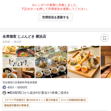
カレンダーの更新に失敗しました。
下記ボタンを押して空席状況を更新してください。
空席状況を更新する
全席個室 じぶんどき 横浜店
居酒屋
横浜駅
完全個室の京風創作和食居酒屋
4001～5000円
■横浜駅西口から徒歩4分!宴会ｺｰｽ各種ご提供♪
【アプリ予約限定】最大800ポイント還元対象店
口コミ投稿特典対象店
適格請求書発行事業者