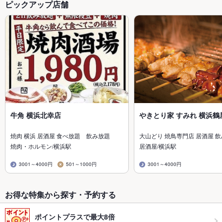
ピックアップ店舗
牛角 横浜北幸店
やきとり家 すみれ 横浜鶴
焼肉 横浜 居酒屋 食べ放題 飲み放題
大山どり 焼鳥専門店 居酒屋 
焼肉・ホルモン/横浜駅
居酒屋/横浜駅
3001～4000円
501～1000円
3001～4000円
お得な特集から探す・予約する
ポイントプラスで最大8倍