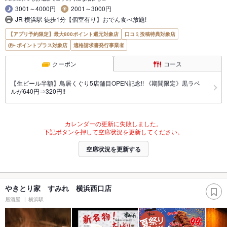
3001～4000円
2001～3000円
JR 横浜駅 徒歩1分【個室有り】おでん食べ放題!
【アプリ予約限定】最大800ポイント還元対象店
口コミ投稿特典対象店
ポイントプラス対象店
適格請求書発行事業者
クーポン
コース
【生ビール半額】鳥居くぐり5店舗目OPEN記念!! 《期間限定》黒ラベ
ルが640円⇒320円!!
カレンダーの更新に失敗しました。
下記ボタンを押して空席状況を更新してください。
空席状況を更新する
やきとり家 すみれ 横浜西口店
居酒屋
横浜駅