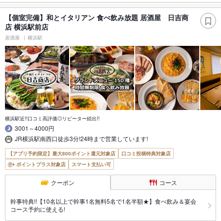
【個室完備】和とイタリアン 食べ飲み放題 居酒屋 日吉商
店 横浜駅前店
居酒屋
横浜駅
横浜駅近!!口コミ高評価◎リピーター続出!!
3001～4000円
JR横浜駅南西口徒歩3分!24時まで営業しています!
【アプリ予約限定】最大800ポイント還元対象店
口コミ投稿特典対象店
ポイントプラス対象店
スマート支払い可
クーポン
コース
幹事特典!!【10名以上で幹事1名無料5名で1名半額★】食べ飲み＆宴会
コース予約に使える!