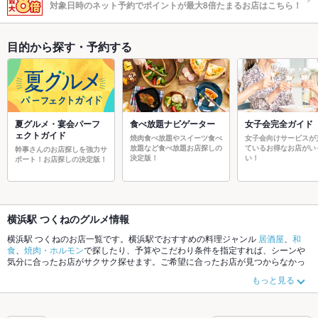
対象日時のネット予約でポイントが最大8倍たまるお店はこちら！
目的から探す・予約する
夏グルメ・宴会パーフ
食べ放題ナビゲーター
女子会完全ガイド
ェクトガイド
焼肉食べ放題やスイーツ食べ
女子会向けサービスが
放題など食べ放題お店探しの
ているお得なお店がい
幹事さんのお店探しを強力サ
決定版！
い！
ポート！お店探しの決定版！
横浜駅 つくねのグルメ情報
横浜駅 つくねのお店一覧です。横浜駅でおすすめの料理ジャンル
居酒屋
、
和
食
、
焼肉・ホルモン
で探したり、予算やこだわり条件を指定すれば、シーンや
気分に合ったお店がサクサク探せます。ご希望に合ったお店が見つからなかっ
たら、近隣のエリア
横浜駅
、
中山
、
二俣川
もチェックしてみてください。ホッ
もっと見る
トペッパーグルメなら、お得なクーポンはもちろん、こだわりメニュー
からあ
げ
、
お茶漬け
、
馬刺し
や季節のおすすめ料理など、お店の最新情報をご紹介し
ているので安心！24時間使える簡単便利なネット予約が使えるお店も拡大中で
す。友達どうしの飲み会にも、会社の宴会にも、デートやパーティーにもお得