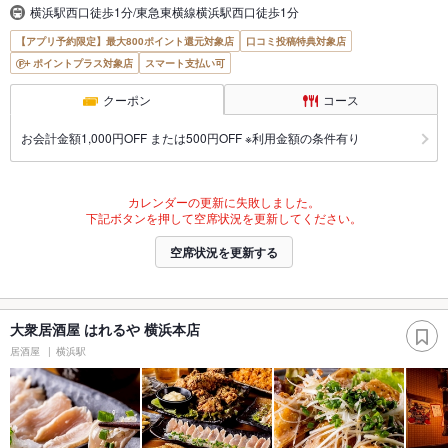
横浜駅西口徒歩1分/東急東横線横浜駅西口徒歩1分
【アプリ予約限定】最大800ポイント還元対象店
口コミ投稿特典対象店
ポイントプラス対象店
スマート支払い可
クーポン
コース
お会計金額1,000円OFF または500円OFF ※利用金額の条件有り
カレンダーの更新に失敗しました。
下記ボタンを押して空席状況を更新してください。
空席状況を更新する
大衆居酒屋 はれるや 横浜本店
居酒屋
横浜駅