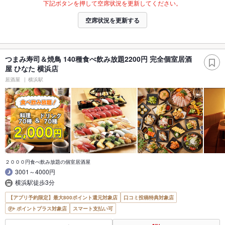
下記ボタンを押して空席状況を更新してください。
空席状況を更新する
つまみ寿司＆焼鳥 140種食べ飲み放題2200円 完全個室居酒
屋 ひなた 横浜店
居酒屋
横浜駅
２０００円食べ飲み放題の個室居酒屋
3001～4000円
横浜駅徒歩3分
【アプリ予約限定】最大800ポイント還元対象店
口コミ投稿特典対象店
ポイントプラス対象店
スマート支払い可