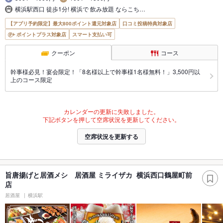
横浜駅西口 徒歩1分! 横浜で 飲み放題 ならこち…
【アプリ予約限定】最大800ポイント還元対象店
口コミ投稿特典対象店
ポイントプラス対象店
スマート支払い可
クーポン
コース
幹事様必見！宴会限定！「8名様以上で幹事様1名様無料！」3,500円以
上のコース限定
カレンダーの更新に失敗しました。
下記ボタンを押して空席状況を更新してください。
空席状況を更新する
旨唐揚げと居酒メシ 居酒屋 ミライザカ 横浜西口鶴屋町前
店
居酒屋
横浜駅