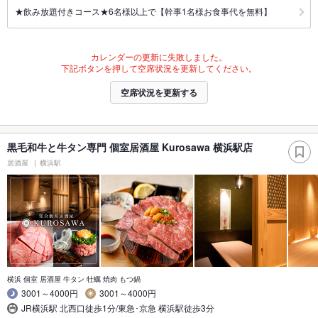
★飲み放題付きコース★6名様以上で【幹事1名様お食事代を無料】
カレンダーの更新に失敗しました。
下記ボタンを押して空席状況を更新してください。
空席状況を更新する
黒毛和牛と牛タン専門 個室居酒屋 Kurosawa 横浜駅店
居酒屋
横浜駅
横浜 個室 居酒屋 牛タン 牡蠣 焼肉 もつ鍋
3001～4000円
3001～4000円
JR横浜駅 北西口徒歩1分/東急･京急 横浜駅徒歩3分