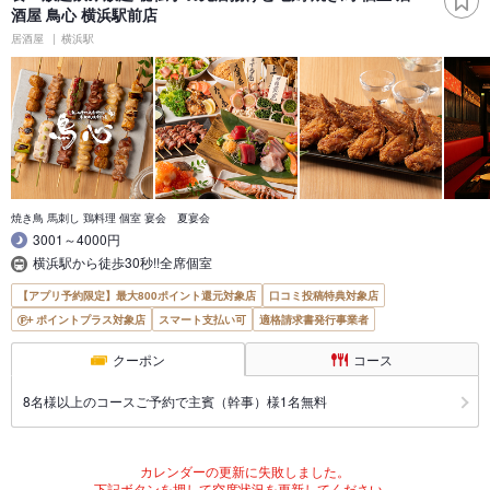
酒屋 鳥心 横浜駅前店
居酒屋
横浜駅
焼き鳥 馬刺し 鶏料理 個室 宴会 夏宴会
3001～4000円
横浜駅から徒歩30秒!!全席個室
【アプリ予約限定】最大800ポイント還元対象店
口コミ投稿特典対象店
ポイントプラス対象店
スマート支払い可
適格請求書発行事業者
クーポン
コース
8名様以上のコースご予約で主賓（幹事）様1名無料
カレンダーの更新に失敗しました。
下記ボタンを押して空席状況を更新してください。