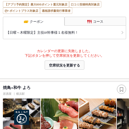
【アプリ予約限定】最大800ポイント還元対象店
口コミ投稿特典対象店
ポイントプラス対象店
適格請求書発行事業者
クーポン
コース
【日曜～木曜限定】主役or幹事様１名様無料！
カレンダーの更新に失敗しました。
下記ボタンを押して空席状況を更新してください。
空席状況を更新する
焼鳥×和牛 よろ
居酒屋
横浜駅