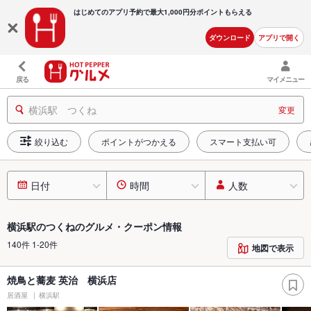
はじめてのアプリ予約で最大
1,000円分ポイントもらえる
ダウンロード
アプリで開く
戻る
マイメニュー
横浜駅 つくね
変更
絞り込む
ポイントがつかえる
スマート支払い可
日付
時間
人数
横浜駅のつくねのグルメ・クーポン情報
140件 1-20件
地図で表示
焼鳥と蕎麦 英治 横浜店
居酒屋
横浜駅