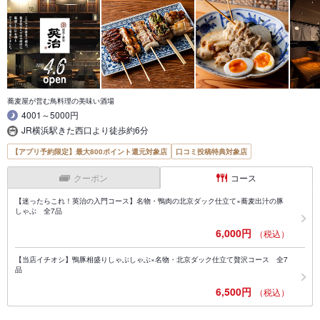
蕎麦屋が営む鳥料理の美味い酒場
4001～5000円
JR横浜駅きた西口より徒歩約6分
【アプリ予約限定】最大800ポイント還元対象店
口コミ投稿特典対象店
クーポン
コース
【迷ったらこれ！英治の入門コース】名物・鴨肉の北京ダック仕立て×蕎麦出汁の豚
しゃぶ 全7品
6,000円
（税込）
【当店イチオシ】鴨豚相盛りしゃぶしゃぶ×名物・北京ダック仕立て贅沢コース 全7
品
6,500円
（税込）