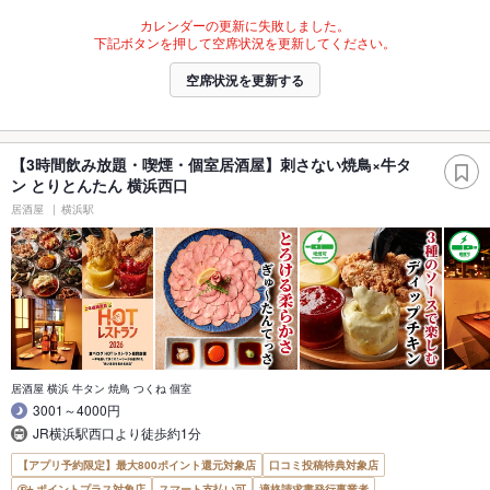
カレンダーの更新に失敗しました。
下記ボタンを押して空席状況を更新してください。
空席状況を更新する
【3時間飲み放題・喫煙・個室居酒屋】刺さない焼鳥×牛タ
ン とりとんたん 横浜西口
居酒屋
横浜駅
居酒屋 横浜 牛タン 焼鳥 つくね 個室
3001～4000円
JR横浜駅西口より徒歩約1分
【アプリ予約限定】最大800ポイント還元対象店
口コミ投稿特典対象店
ポイントプラス対象店
スマート支払い可
適格請求書発行事業者