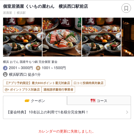
個室居酒屋 くいもの屋わん 横浜西口駅前店
居酒屋
横浜駅
横浜 おでん 国産牛もつ鍋 完全個室 宴会
2001～3000円
1001～1500円
横浜駅西口 徒歩1分
【アプリ予約限定】最大800ポイント還元対象店
口コミ投稿特典対象店
ポイントプラス対象店
適格請求書発行事業者
クーポン
コース
【宴会特典】 10名以上の利用で1名様分完全無料！
カレンダーの更新に失敗しました。