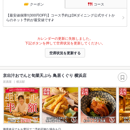
クーポン
コース
【最安値保障!!(300円OFF)】コース予約はDKダイニング公式サイトか
らのネット予約が最安値です♪
カレンダーの更新に失敗しました。
下記ボタンを押して空席状況を更新してください。
空席状況を更新する
京出汁おでんと旬菜天ぷら 鳥居くぐり 横浜店
居酒屋
横浜駅
満席表示でもお電話でご予約可能な場合も◎