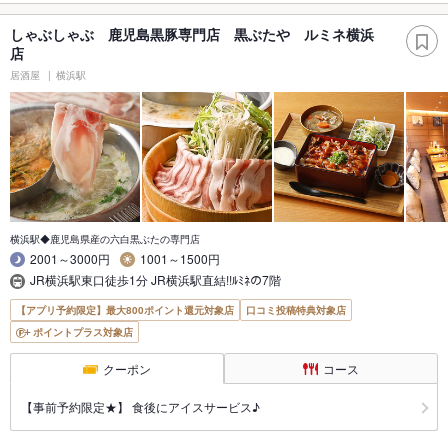
しゃぶしゃぶ 鹿児島黒豚専門店 黒ぶたや ルミネ横浜
店
居酒屋
横浜駅
横浜駅◆鹿児島県産の六白黒ぶたの専門店
2001～3000円
1001～1500円
JR横浜駅東口徒歩1分 JR横浜駅直結!!ﾙﾐﾈの7階
【アプリ予約限定】最大800ポイント還元対象店
口コミ投稿特典対象店
ポイントプラス対象店
クーポン
コース
【事前予約限定★】 食後にアイスサービス♪