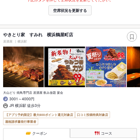
空席状況を更新する
やきとり家 すみれ 横浜鶴屋町店
居酒屋
横浜駅
大山どり 焼鳥専門店 居酒屋 飲み放題 宴会
3001～4000円
JR 横浜駅 徒歩3分
【アプリ予約限定】最大800ポイント還元対象店
口コミ投稿特典対象店
適格請求書発行事業者
クーポン
コース