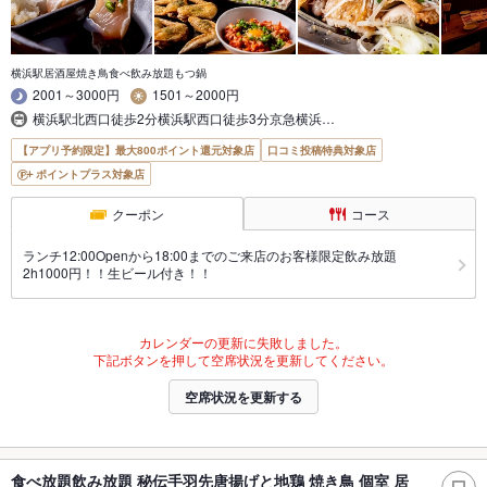
横浜駅居酒屋焼き鳥食べ飲み放題もつ鍋
2001～3000円
1501～2000円
横浜駅北西口徒歩2分横浜駅西口徒歩3分京急横浜…
【アプリ予約限定】最大800ポイント還元対象店
口コミ投稿特典対象店
ポイントプラス対象店
クーポン
コース
ランチ12:00Openから18:00までのご来店のお客様限定飲み放題
2h1000円！！生ビール付き！！
カレンダーの更新に失敗しました。
下記ボタンを押して空席状況を更新してください。
空席状況を更新する
食べ放題飲み放題 秘伝手羽先唐揚げと地鶏 焼き鳥 個室 居