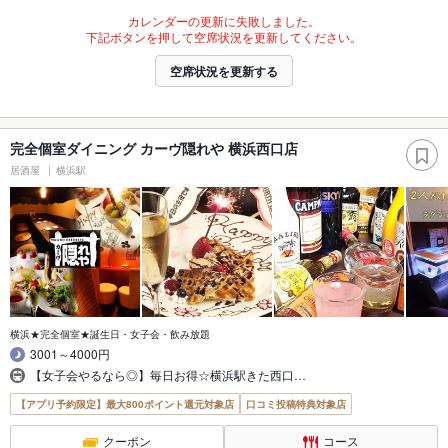
カレンダーの更新に失敗しました。
下記ボタンを押して空席状況を更新してください。
空席状況を更新する
完全個室ダイニング カーヴ隠れや 横浜西口店
居酒屋
横浜駅
横浜★完全個室★誕生日・女子会・飲み放題
3001～4000円
【女子会やるなら◎】毎日お得☆横浜駅きた西口…
【アプリ予約限定】最大800ポイント還元対象店
口コミ投稿特典対象店
クーポン
コース