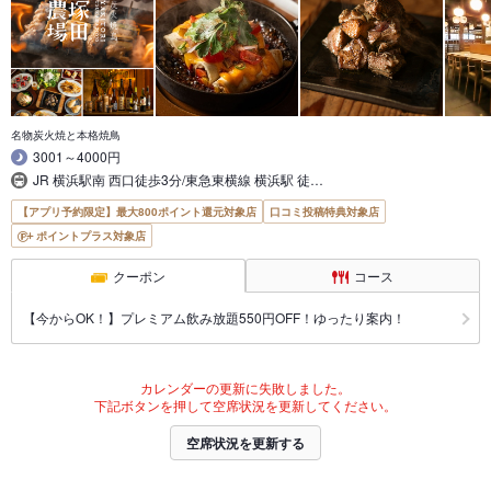
名物炭火焼と本格焼鳥
3001～4000円
JR 横浜駅南 西口徒歩3分/東急東横線 横浜駅 徒…
【アプリ予約限定】最大800ポイント還元対象店
口コミ投稿特典対象店
ポイントプラス対象店
クーポン
コース
【今からOK！】プレミアム飲み放題550円OFF！ゆったり案内！
カレンダーの更新に失敗しました。
下記ボタンを押して空席状況を更新してください。
空席状況を更新する