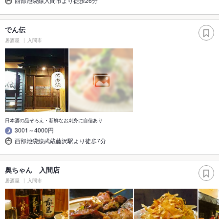
西部池袋線入間市より徒歩26分
でん伝
居酒屋
入間市
日本酒の品ぞろえ・新鮮なお刺身に自信あり
3001～4000円
西部池袋線武蔵藤沢駅より徒歩7分
奥ちゃん 入間店
居酒屋
入間市