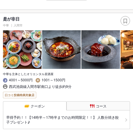
是が非日
中華
入間市
中華を主体としたオリエンタル居酒屋
4001～5000円
1001～1500円
西武池袋線入間市駅南口より徒歩約9分
口コミ投稿特典対象店
クーポン
コース
早得予約！！【14時半～17時半までのお時間限定！！】 人数分焼き餃
子プレゼント♪