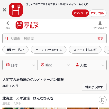
はじめてのアプリ予約で最大
1,000円分ポイントもらえる
ダウンロード
アプリで開く
戻る
マイメニュー
入間市 居酒屋
変更
絞り込む
ポイントがつかえる
スマート支払い可
日付
時間
人数
入間市の居酒屋のグルメ・クーポン情報
35件 1-20件
地図から探す
北海道 えぞ酒場 ひんなひんな
居酒屋
入間市