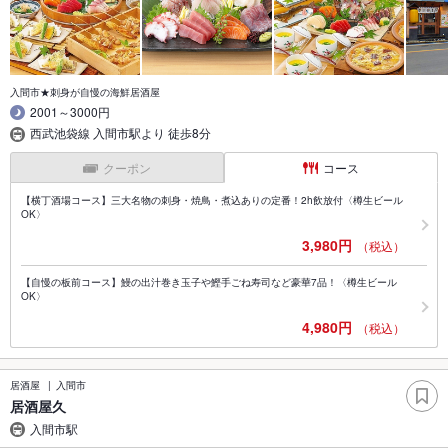
入間市★刺身が自慢の海鮮居酒屋
2001～3000円
西武池袋線 入間市駅より 徒歩8分
クーポン
コース
【横丁酒場コース】三大名物の刺身・焼鳥・煮込ありの定番！2h飲放付〈樽生ビール
OK〉
3,980円
（税込）
【自慢の板前コース】鰻の出汁巻き玉子や鰹手ごね寿司など豪華7品！〈樽生ビール
OK〉
4,980円
（税込）
居酒屋
入間市
居酒屋久
入間市駅