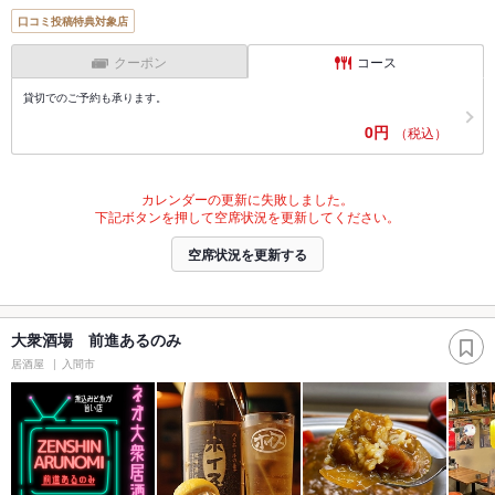
口コミ投稿特典対象店
クーポン
コース
貸切でのご予約も承ります。
0円
（税込）
カレンダーの更新に失敗しました。
下記ボタンを押して空席状況を更新してください。
空席状況を更新する
大衆酒場 前進あるのみ
居酒屋
入間市