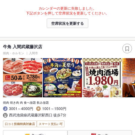
カレンダーの更新に失敗しました。
下記ボタンを押して空席状況を更新してください。
空席状況を更新する
牛角 入間武蔵藤沢店
焼肉・ホルモン
入間市
焼肉 焼き肉 肉 食べ放題 飲み放題
3001～4000円
1001～1500円
西武池袋線武蔵藤沢駅西口 徒歩7分
口コミ投稿特典対象店
スマート支払い可
クーポン
コース