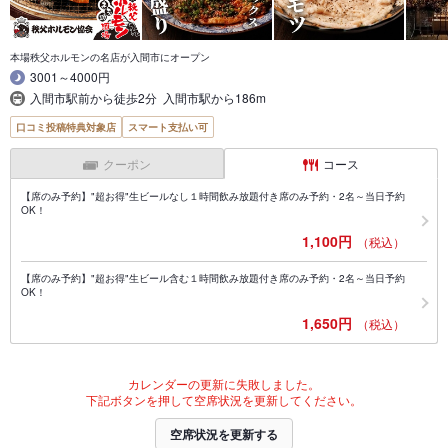
本場秩父ホルモンの名店が入間市にオープン
3001～4000円
入間市駅前から徒歩2分 入間市駅から186m
口コミ投稿特典対象店
スマート支払い可
クーポン
コース
【席のみ予約】"超お得"生ビールなし１時間飲み放題付き席のみ予約・2名～当日予約
OK！
1,100円
（税込）
【席のみ予約】"超お得"生ビール含む１時間飲み放題付き席のみ予約・2名～当日予約
OK！
1,650円
（税込）
カレンダーの更新に失敗しました。
下記ボタンを押して空席状況を更新してください。
空席状況を更新する