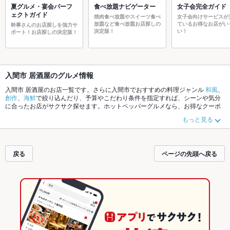
夏グルメ・宴会パーフ
食べ放題ナビゲーター
女子会完全ガイド
ェクトガイド
焼肉食べ放題やスイーツ食べ
女子会向けサービスが
放題など食べ放題お店探しの
ているお得なお店がい
幹事さんのお店探しを強力サ
決定版！
い！
ポート！お店探しの決定版！
入間市 居酒屋のグルメ情報
入間市 居酒屋のお店一覧です。さらに入間市でおすすめの料理ジャンル
和風
、
創作
、
海鮮
で絞り込んだり、予算やこだわり条件を指定すれば、シーンや気分
に合ったお店がサクサク探せます。ホットペッパーグルメなら、お得なクーポ
ンはもちろん、こだわりメニュー
からあげ
、
お茶漬け
、
刺身
や季節のおすすめ
もっと見る
料理など、お店の最新情報をご紹介しているので安心！24時間使える簡単便利
なネット予約が使えるお店も拡大中です。友達どうしの飲み会にも、会社の宴
会にも、デートやパーティーにもお得に便利にホットペッパーグルメをご利用
ください。
戻る
ページの先頭へ戻る