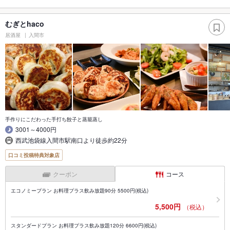
むぎとhaco
居酒屋
入間市
手作りにこだわった手打ち餃子と蒸籠蒸し
3001～4000円
西武池袋線入間市駅南口より徒歩約22分
口コミ投稿特典対象店
クーポン
コース
エコノミープラン お料理プラス飲み放題90分 5500円(税込)
5,500円
（税込）
スタンダードプラン お料理プラス飲み放題120分 6600円(税込)