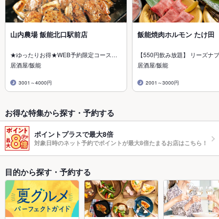
山内農場 飯能北口駅前店
飯能焼肉ホルモン たけ田
★ゆったりお得★WEB予約限定コース…
【550円飲み放題】 リーズナ
居酒屋/飯能
居酒屋/飯能
3001～4000円
2001～3000円
お得な特集から探す・予約する
ポイントプラスで最大8倍
対象日時のネット予約でポイントが最大8倍たまるお店はこちら！
目的から探す・予約する