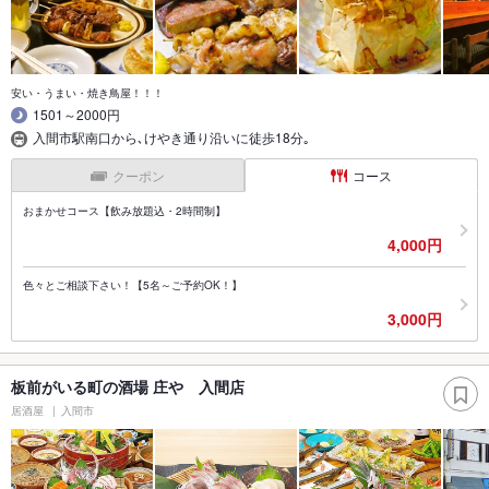
安い・うまい・焼き鳥屋！！！
1501～2000円
入間市駅南口から､けやき通り沿いに徒歩18分｡
クーポン
コース
おまかせコース【飲み放題込・2時間制】
4,000円
色々とご相談下さい！【5名～ご予約OK！】
3,000円
板前がいる町の酒場 庄や 入間店
居酒屋
入間市