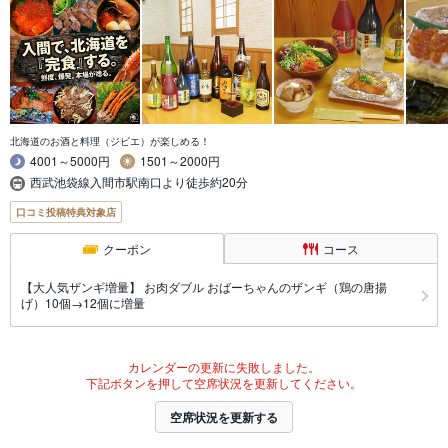
北海道のお酒と料理（ジビエ）が楽しめる！
4001～5000円
1501～2000円
西武池袋線入間市駅南口より徒歩約20分
口コミ投稿特典対象店
クーポン
コース
【大人気ザンギ増量】 お肉ダブル おばーちゃんのザンギ（鶏の唐揚
げ）10個→12個に増量
カレンダーの更新に失敗しました。
下記ボタンを押して空席状況を更新してください。
空席状況を更新する