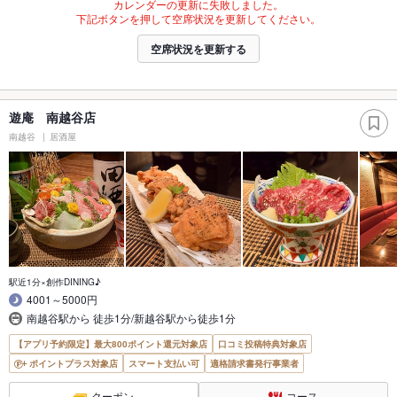
カレンダーの更新に失敗しました。
下記ボタンを押して空席状況を更新してください。
空席状況を更新する
遊庵 南越谷店
南越谷
居酒屋
駅近1分×創作DINING♪
4001～5000円
南越谷駅から 徒歩1分/新越谷駅から徒歩1分
【アプリ予約限定】最大800ポイント還元対象店
口コミ投稿特典対象店
ポイントプラス対象店
スマート支払い可
適格請求書発行事業者
クーポン
コース