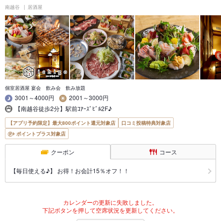
南越谷
居酒屋
個室居酒屋 宴会 飲み会 飲み放題
3001～4000円
2001～3000円
【南越谷徒歩2分】駅前ｺｱｰｽﾞﾋﾞﾙ2F♪
【アプリ予約限定】最大800ポイント還元対象店
口コミ投稿特典対象店
ポイントプラス対象店
クーポン
コース
【毎日使える♪】 お得！お会計15％オフ！！
カレンダーの更新に失敗しました。
下記ボタンを押して空席状況を更新してください。