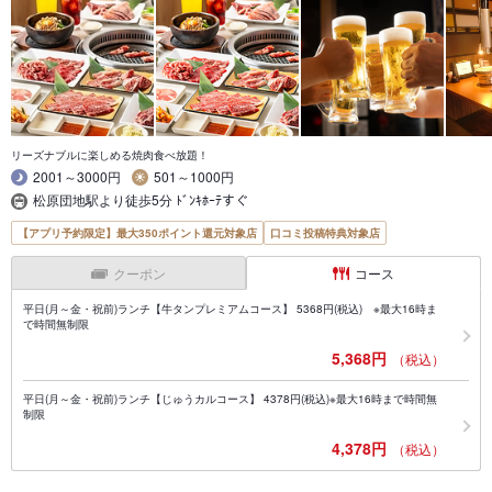
リーズナブルに楽しめる焼肉食べ放題！
2001～3000円
501～1000円
松原団地駅より徒歩5分 ﾄﾞﾝｷﾎｰﾃすぐ
【アプリ予約限定】最大350ポイント還元対象店
口コミ投稿特典対象店
クーポン
コース
平日(月～金・祝前)ランチ【牛タンプレミアムコース】 5368円(税込) ※最大16時ま
で時間無制限
5,368円
（税込）
平日(月～金・祝前)ランチ【じゅうカルコース】 4378円(税込)※最大16時まで時間無
制限
4,378円
（税込）