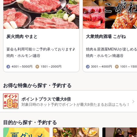
炭火焼肉 やまと
大衆焼肉酒場 こがね
宴会も利用可能☆ご予約承っております♪
焼肉＆居酒屋MENUが楽しめ
焼肉・ホルモン/越谷
焼肉・ホルモン/南越谷
4001～5000円
1501～2000円
3001～4000円
1001～150
お得な特集から探す・予約する
ポイントプラスで最大8倍
対象日時のネット予約でポイントが最大8倍たまるお店はこちら！
目的から探す・予約する