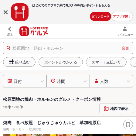
はじめてのアプリ予約で最大
1,000円分ポイントもらえる
ダウンロード
アプリで開く
戻る
マイメニュー
松原団地 焼肉・ホルモン
変更
絞り込む
ポイントがつかえる
スマート支払い可
日付
時間
人数
松原団地の焼肉・ホルモンのグルメ・クーポン情報
13件 1-13件
地図で表示
焼肉 食べ放題 じゅうじゅうカルビ 草加松原店
焼肉・ホルモン
松原団地