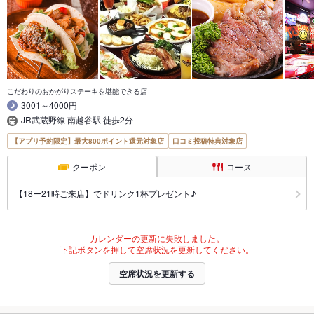
こだわりのおかがりステーキを堪能できる店
3001～4000円
JR武蔵野線 南越谷駅 徒歩2分
【アプリ予約限定】最大800ポイント還元対象店
口コミ投稿特典対象店
クーポン
コース
【18ー21時ご来店】でドリンク1杯プレゼント♪
カレンダーの更新に失敗しました。
下記ボタンを押して空席状況を更新してください。
空席状況を更新する