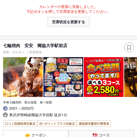
カレンダーの更新に失敗しました。
下記ボタンを押して空席状況を更新してください。
空席状況を更新する
七輪焼肉 安安 獨協大学駅前店
焼肉・ホルモン
松原団地
本格七輪焼肉 飲み放題 食べ放題
2001～3000円
東武伊勢崎線獨協大学前駅 徒歩1分
口コミ投稿特典対象店
ポイントプラス対象店
適格請求書発行事業者
クーポン
コース