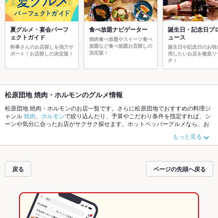
夏グルメ・宴会パーフ
食べ放題ナビゲーター
誕生日・記念日プ
ェクトガイド
ュース
焼肉食べ放題やスイーツ食べ
放題など食べ放題お店探しの
幹事さんのお店探しを強力サ
誕生日や記念日のお祝
決定版！
ポート！お店探しの決定版！
用したいお店を徹底リ
チ！
松原団地 焼肉・ホルモンのグルメ情報
松原団地 焼肉・ホルモンのお店一覧です。さらに松原団地でおすすめの料理ジ
ャンル
焼肉
、
ホルモン
で絞り込んだり、予算やこだわり条件を指定すれば、シ
ーンや気分に合ったお店がサクサク探せます。ホットペッパーグルメなら、お
得なクーポンはもちろん、こだわりメニュー
炭火焼
、
牛タン
や季節のおすすめ
もっと見る
料理など、お店の最新情報をご紹介しているので安心！24時間使える簡単便利
なネット予約が使えるお店も拡大中です。友達どうしの飲み会にも、会社の宴
会にも、デートやパーティーにもお得に便利にホットペッパーグルメをご利用
ください。
戻る
ページの先頭へ戻る