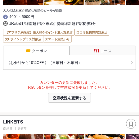
大人の隠れ家☆豊富な種類のビールが自慢
4001～5000円
JR武蔵野線南越谷駅･東武伊勢崎線新越谷駅徒歩3分
【アプリ予約限定】最大800ポイント還元対象店
口コミ投稿特典対象店
ポイントプラス対象店
スマート支払い可
クーポン
コース
【お会計から10%OFF 】（日曜日～木曜日）
カレンダーの更新に失敗しました。
下記ボタンを押して空席状況を更新してください。
空席状況を更新する
LINKER'S
南越谷
居酒屋