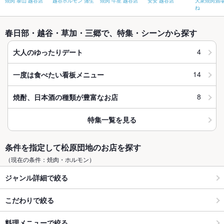
焼肉 泰山 越谷店
越谷ホルモン 蒲生
焼肉 牛星 越谷店
安安 越谷店
大衆焼肉酒場
ね
春日部・越谷・草加・三郷で、特集・シーンから探す
4
大人のゆったりデート
14
一度は食べたい看板メニュー
8
焼酎、日本酒の種類が豊富なお店
特集一覧を見る
条件を指定して松原団地のお店を探す
（現在の条件：焼肉・ホルモン）
ジャンル詳細で絞る
こだわりで絞る
料理メニューで絞る