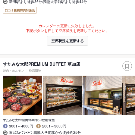
新田駅より徒歩36分/獨協大学前駅より徒歩44分
口コミ投稿特典対象店
カレンダーの更新に失敗しました。
下記ボタンを押して空席状況を更新してください。
空席状況を更新する
すたみな太郎PREMIUM BUFFET 草加店
焼肉・ホルモン
松原団地
すたみな太郎/焼肉/寿司/食べ放題/家族
3001～4000円
2001～3000円
東武ｽｶｲﾂﾘｰﾗｲﾝ 獨協大学前駅から徒歩約25分