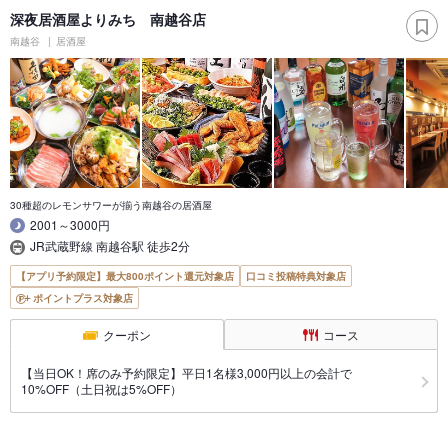
深夜居酒屋よりみち 南越谷店
南越谷
居酒屋
30種超のレモンサワーが揃う南越谷の居酒屋
2001～3000円
JR武蔵野線 南越谷駅 徒歩2分
【アプリ予約限定】最大800ポイント還元対象店
口コミ投稿特典対象店
ポイントプラス対象店
クーポン
コース
【当日OK！席のみ予約限定】平日1名様3,000円以上の会計で
10%OFF（土日祝は5%OFF）