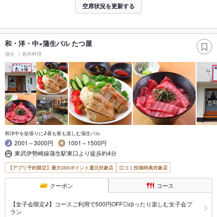
空席状況を更新する
和・洋・中×蒲生バル たつ屋
蒲生
創作料理
和洋中を欲張りに♪昼も夜も楽しむ蒲生バル
2001～3000円
1001～1500円
東武伊勢崎線蒲生駅東口より徒歩約4分
【アプリ予約限定】最大350ポイント還元対象店
口コミ投稿特典対象店
クーポン
コース
【女子会限定♪】コースご利用で500円OFF◎ゆったり楽しむ女子会プ
ラン