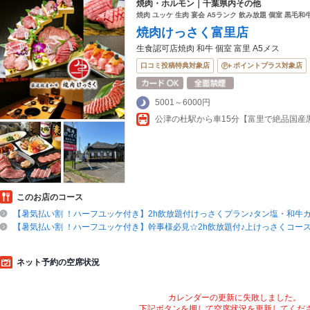
焼肉・ホルモン｜千葉県内その他
焼肉 ユッケ 生肉 宴会 A5ランク 飲み放題 個室 黒毛和
焼肉けっさく富里店
生食認可店焼肉 和牛 個室 富里 A5メス
口コミ投稿特典対象店
ポイントプラス対象店
5001～6000円
公津の杜駅から車15分【富里で絶品国産
このお店のコース
【暑気払い割 ！ハーフユッケ付き】2h飲放題付けっさくプラン♪タン塩・和牛カ
【暑気払い割 ！ハーフユッケ付き】幹事様必見☆2h飲放題付♪上けっさくコース
ネット予約の空席状況
カレンダーの更新に失敗しました。
下記ボタンを押して空席状況を更新してくだ