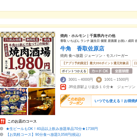
焼肉・ホルモン｜千葉県内その他
香取 いちばん ランチ 誕生日 個室 居酒屋 お祝い 成田
牛角 香取佐原店
焼肉 食べ放題 ジェーソン・モスバーガー
【アプリ予約限定】最大350ポイント還元対象店
口
ポイントつかえる
3001～4000円
1001～1500円
JR佐原駅より徒歩１０分★ ジェーソン
いつでも使える！お得焼肉
このお店のコース
★生ビールもOK！40品以上飲み放題単品70分★1738円
【お気軽コース】90分食べ放題3,058円(税込)