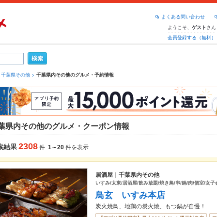
よくある問い合わせ
ようこそ、
さん
ゲスト
会員登録する（無料）
千葉県その他
千葉県内その他のグルメ・予約情報
葉県内その他のグルメ・クーポン情報
2308
索結果
件
1～20
件を表示
居酒屋｜千葉県内その他
いすみ/太東/居酒屋/飲み放題/焼き鳥/串/鍋/肉/個室/女子
鳥玄 いすみ本店
炭火焼鳥、地鶏の炭火焼、もつ鍋が自慢！