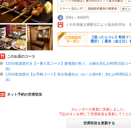
【アプリ予約限定】最大800ポイント還元対象店
口
スマート支払い可
適格請求書発行事業者
ポイン
3001～4000円
【迷ったらコレ】乾杯ド
選択）｜週末（金土日）
このお店のコース
120分飲放題付き【一番人気コース】妻地鶏の炙り、お鍋を含むお料理10品コース 
込)
120分飲放題付【お手軽コース】焼き鳥盛合せ（お一人様4本）含むお料理8品コース
込)
ネット予約の空席状況
カレンダーの更新に失敗しました。
下記ボタンを押して空席状況を更新してくだ
空席状況を更新する