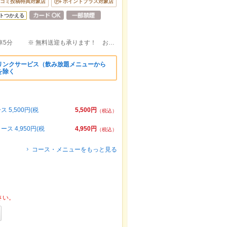
コミ投稿特典対象店
ポイントプラス対象店
トつかえる
ＪＲ外房線太東駅出口より徒歩約30分 車5分 ※ 無料送迎も承ります！ お気軽にご相談ください。
リンクサービス（飲み放題メニューから
を除く
5,500円(税
5,500円
（税込）
 4,950円(税
4,950円
（税込）
コース・メニューをもっと見る
さい。