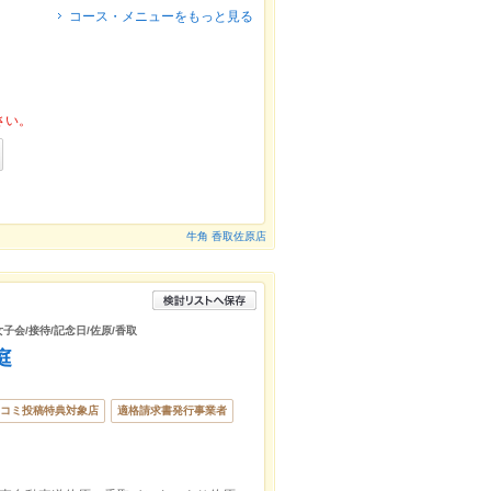
コース・メニューをもっと見る
さい。
牛角 香取佐原店
女子会/接待/記念日/佐原/香取
庭
コミ投稿特典対象店
適格請求書発行事業者