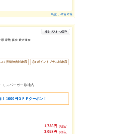
鳥玄 いすみ本店
 佐原 家族 宴会 歓送迎会
コミ投稿特典対象店
ポイントプラス対象店
・モスバーガー敷地内
！ 1000円ＯＦＦクーポン！
1,738円
（税込）
3,058円
（税込）