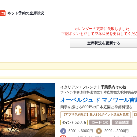
ネット予約の空席状況
カレンダーの更新に失敗しました。
下記ボタンを押して空席状況を更新してくだ
空席状況を更新する
イタリアン・フレンチ｜千葉県内その他
フレンチ/和食/創作料理/個室/日本庭園/観光/貸切/宴会/
オーベルジュ ド マノワール吉
四季を感じる800坪の日本庭園と季節料理を
【アプリ予約限定】最大350ポイント還元対象店
口
ポイントつかえる
5001～6000円
2001～3000円