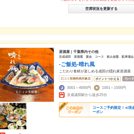
空席状況を更新する
居酒屋｜千葉県内その他
京成成田 居酒屋 宴会 コース 飲み放題 駐車場あ
-ご飯処-晴れ風
こだわり食材が楽しめる成田の隠れ家居酒屋
口コミ投稿特典対象店
ポイントつかえる
3001～4000円
1001～1500円
京成成田駅から徒歩25分
コースご予約限定！≪現金
ーポン