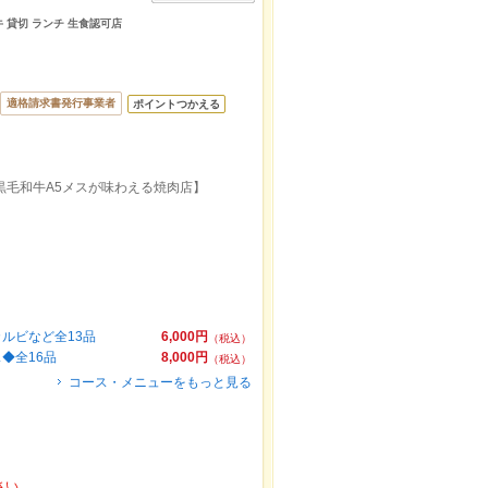
牛 貸切 ランチ 生食認可店
適格請求書発行事業者
ポイントつかえる
黒毛和牛A5メスが味わえる焼肉店】
ルビなど全13品
6,000円
（税込）
◆全16品
8,000円
（税込）
コース・メニューをもっと見る
さい。