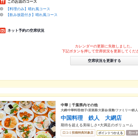
このお店のコース
【料理のみ】晴れ風コース
【飲み放題付き】晴れ風コース
ネット予約の空席状況
カレンダーの更新に失敗しました。
下記ボタンを押して空席状況を更新してくだ
空席状況を更新する
中華｜千葉県内その他
大網/中華料理/餃子/居酒屋/大宴会/座敷/ファミリー/鉄人
中国料理 鉄人 大網店
期待を超える美味しさ×大満足のボリューム
口コミ投稿特典対象店
ポイントつかえる