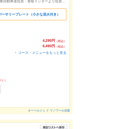
ＪＲ成田線『佐原駅』～徒歩約5分／東関東自動車道佐原・香取インターより佐原方面へ4km。諏訪神社、伊能忠敬銅像近く。
バーサリープレート（小さな花火付き）
4,290円
（税込）
6,490円
（税込）
コース・メニューをもっと見る
さい。
オーベルジュ ド マノワール吉庭