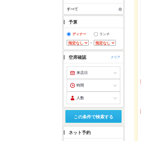
す
の
すべて
お
み
予算
ディナー
ランチ
～
空席確認
クリア
この条件で検索する
ネット予約