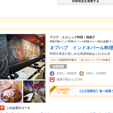
空席状況を更新する
アジア・エスニック料理｜我孫子
我孫子駅/インド料理/ネパール料理/カレー/飲み放題/ラ
ネプハブ インドネパール料
料理や音楽が楽しめる異国情緒あふれるお店
口コミ投稿特典対象店
ポイントプラス対象店
1501～2000円
1001～1500円
我孫子駅から173m
【土日祝限定】食べ放題
このお店のコース