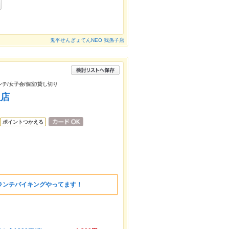
鬼平せんぎょてんNEO 我孫子店
ンチ/女子会/個室/貸し切り
理店
ポイントつかえる
ランチバイキングやってます！