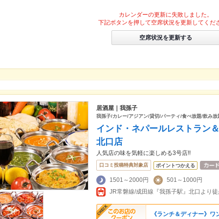
カレンダーの更新に失敗しました。
下記ボタンを押して空席状況を更新してくだ
空席状況を更新する
居酒屋｜我孫子
我孫子/カレー/アジアン/貸切/パーティ/食べ放題/飲み放
インド・ネパールレストラン
北口店
人気店の味を気軽に楽しめる3号店!!
口コミ投稿特典対象店
ポイントつかえる
1501～2000円
501～1000円
JR常磐線/成田線『我孫子駅』北口より徒歩
《ランチ＆ディナー》ワ