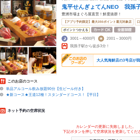
れば、シーンや気分に合ったお店がサクサク探せます。ご希望に合ったお店が見つからなか
鬼平せんぎょてんNEO 我孫
他
もチェックしてみてください。ホットペッパーグルメなら、お得なクーポンはもちろん、
すすめ料理など、お店の最新情報をご紹介しているので安心！24時間使える簡単便利なネッ
豊洲市場まぐろ屋直営！鮮度抜群！
会にも、会社の宴会にも、デートやパーティーにもお得に便利にホットペッパーグルメをご
【アプリ予約限定】最大350ポイント還元対象店
口
ポイントつかえる
3001～4000円
2001～3000円
我孫子駅から徒歩3分！
大人気海鮮店の3号店が我
このお店のコース
単品アルコール飲み放題90分【生ビール付き】
★新コース★王道12種！スタンダードコース！【平日】
ネット予約の空席状況
カレンダーの更新に失敗しました。
下記ボタンを押して空席状況を更新してくだ