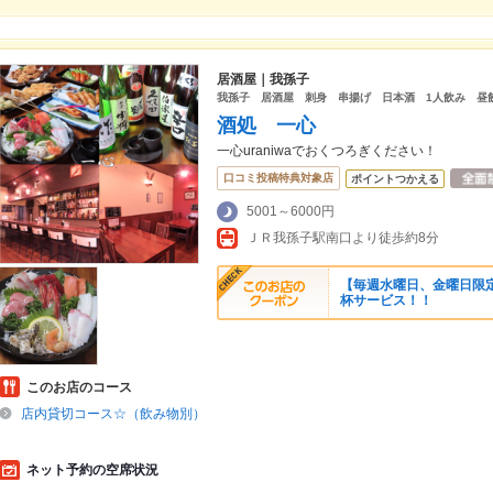
居酒屋｜我孫子
我孫子 居酒屋 刺身 串揚げ 日本酒 1人飲み 昼
酒処 一心
一心uraniwaでおくつろぎください！
口コミ投稿特典対象店
ポイントつかえる
5001～6000円
ＪＲ我孫子駅南口より徒歩約8分
【毎週水曜日、金曜日限定
杯サービス！！
このお店のコース
店内貸切コース☆（飲み物別）
ネット予約の空席状況