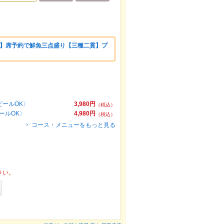
上】席予約で鮮魚三点盛り【三種二貫】プ
ビールOK〉
3,980円
（税込）
ールOK〉
4,980円
（税込）
コース・メニューをもっと見る
さい。