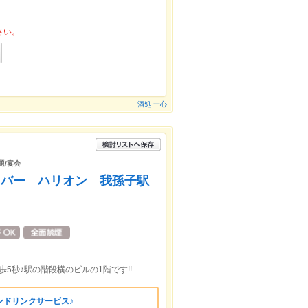
さい。
酒処 一心
題/宴会
＆バー ハリオン 我孫子駅
5秒♪駅の階段横のビルの1階です!!
ンドリンクサービス♪