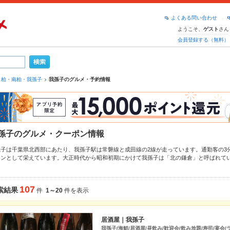
よくある問い合わせ
ようこそ、
さん
ゲスト
会員登録する（無料）
柏・南柏・我孫子
我孫子のグルメ・予約情報
孫子のグルメ・クーポン情報
孫子は千葉県北西部にあたり、我孫子駅は常磐線と成田線の2線が走っています。通勤客の3
ウンとして栄えています。大正時代から昭和初期にかけて我孫子は「北の鎌倉」と呼ばれて
た。今でも別荘の一部は残っています。地理としては利根川と手賀沼に挟まれたなだらか地
当地グルメで有名な物と言えば、「白樺派のカレー」です。柳宗悦の夫人が隠し味に入れた
とが由来とされています。 その味を再現した「白樺派のカレー」はお店だけでなく、レトル
107
索結果
件
1～20
件を表示
お白樺派のカレー普及会によると、国産肉と地元の野菜と指定のカレー粉を使い、飲食店で
そうです。また昔の手賀沼に鰻が生息していた名残りから、今でも市内には鰻屋さんが多く
、うどん、ラーメンと幅広く、地元の人のみならず支持を集めています。
居酒屋｜我孫子
孫子のグルメ情報ページです。我孫子でおすすめの料理ジャンル
居酒屋
、
カフェ・スイーツ
我孫子/海鮮/居酒屋/昼飲み/歓迎会/飲み放題/寿司/宴会/