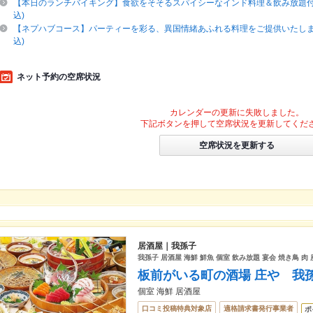
【本日のランチバイキング】食欲をそそるスパイシーなインド料理＆飲み放題付き
込)
【ネプハブコース】パーティーを彩る、異国情緒あふれる料理をご提供いたします
込)
ネット予約の空席状況
カレンダーの更新に失敗しました。
下記ボタンを押して空席状況を更新してくだ
空席状況を更新する
居酒屋｜我孫子
我孫子 居酒屋 海鮮 鮮魚 個室 飲み放題 宴会 焼き鳥 肉
板前がいる町の酒場 庄や 我
個室 海鮮 居酒屋
口コミ投稿特典対象店
適格請求書発行事業者
ポ