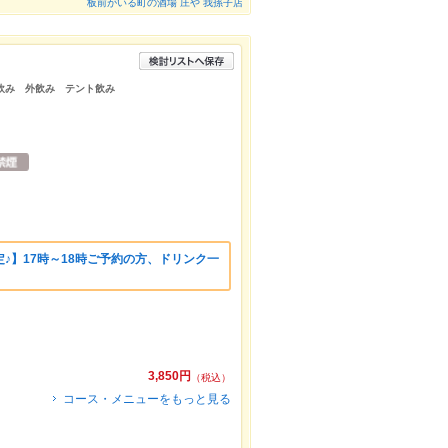
板前がいる町の酒場 庄や 我孫子店
飲み 外飲み テント飲み
♪】17時～18時ご予約の方、ドリンク一
3,850円
（税込）
コース・メニューをもっと見る