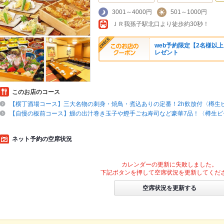
3001～4000円
501～1000円
ＪＲ我孫子駅北口より徒歩約30秒！
web予約限定【2名様以
レゼント
このお店のコース
【横丁酒場コース】三大名物の刺身・焼鳥・煮込ありの定番！2h飲放付〈樽生
【自慢の板前コース】鰻の出汁巻き玉子や鰹手ごね寿司など豪華7品！〈樽生ビ
ネット予約の空席状況
カレンダーの更新に失敗しました。
下記ボタンを押して空席状況を更新してくだ
空席状況を更新する