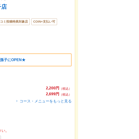
ったら、近隣のエリア
柏
、
野田市その他
、
流山市そ
子店
こだわりメニュー
そば
、
からあげ
、
うどん
や季節の
ト予約が使えるお店も拡大中です。友達どうしの飲
利用ください。
コミ投稿特典対象店
COIN+支払い可
孫子にOPEN★
2,200円
（税込）
2,699円
（税込）
コース・メニューをもっと見る
さい。