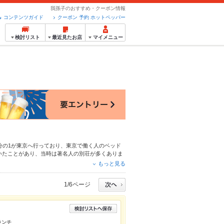
我孫子のおすすめ・クーポン情報
コンテンツガイド
クーポン 予約 ホットペッパー
検討リスト
最近見たお店
マイメニュー
分の1が東京へ行っており、東京で働く人のベッド
いたことがあり、当時は著名人の別荘が多くありま
形で、水田地帯が多く見られます。そんな我孫子の
もっと見る
「米味噌」を入れたカレーを作り客人に振る舞った
トカレーなどのお土産にも広く親しまれています。
1/6ページ
は指定のランチョンマットを使うという決め事があ
あります。その他麺類の店が充実しています。お蕎
、
焼肉
で絞り込んだり、予算やこだわり条件を指定
ランチ