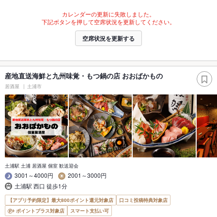
カレンダーの更新に失敗しました。
下記ボタンを押して空席状況を更新してください。
空席状況を更新する
産地直送海鮮と九州味覚・もつ鍋の店 おおばかもの
居酒屋
土浦市
土浦駅 土浦 居酒屋 個室 歓送迎会
3001～4000円
2001～3000円
土浦駅 西口 徒歩1分
【アプリ予約限定】最大800ポイント還元対象店
口コミ投稿特典対象店
ポイントプラス対象店
スマート支払い可