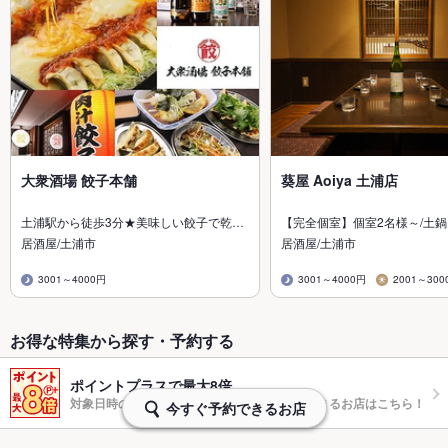
大衆酒場 餃子本舗
葵屋 Aoiya 土浦店
土浦駅から徒歩3分★美味しい餃子で乾…
【完全個室】個室2名様～/土
居酒屋/土浦市
居酒屋/土浦市
3001～4000円
3001～4000円
2001～300
お得な特集から探す・予約する
ポイントプラスで最大8倍
対象日時のネット予約でポイントが最大8倍たまるお店はこちら！
今すぐ予約できるお店