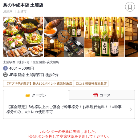
鳥のや總本店 土浦店
居酒屋
土浦市
土浦駅西口徒歩2分！完全個室×炭火焼鳥
4001～5000円
JR常磐線 土浦駅西口 徒歩2分
【アプリ予約限定】最大800ポイント還元対象店
口コミ投稿特典対象店
クーポン
コース
【宴会限定】6名様以上のご宴会で幹事様分！お料理代無料！！※幹事
様分のみ。※クレカ使用不可
カレンダーの更新に失敗しました。
下記ボタンを押して空席状況を更新してください。