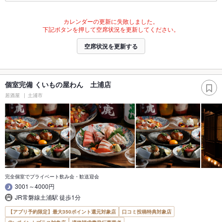
カレンダーの更新に失敗しました。
下記ボタンを押して空席状況を更新してください。
空席状況を更新する
個室完備 くいもの屋わん 土浦店
居酒屋
土浦市
完全個室でプライベート飲み会・歓送迎会
3001～4000円
JR常磐線土浦駅 徒歩1分
【アプリ予約限定】最大350ポイント還元対象店
口コミ投稿特典対象店