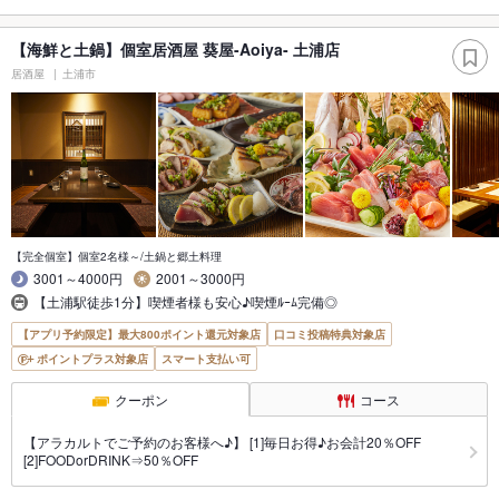
【海鮮と土鍋】個室居酒屋 葵屋-Aoiya- 土浦店
居酒屋
土浦市
【完全個室】個室2名様～/土鍋と郷土料理
3001～4000円
2001～3000円
【土浦駅徒歩1分】喫煙者様も安心♪喫煙ﾙｰﾑ完備◎
【アプリ予約限定】最大800ポイント還元対象店
口コミ投稿特典対象店
ポイントプラス対象店
スマート支払い可
クーポン
コース
【アラカルトでご予約のお客様へ♪】 [1]毎日お得♪お会計20％OFF
[2]FOODorDRINK⇒50％OFF