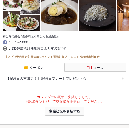
和と洋の融合♪創作料理を楽しめる居酒屋☆
4001～5000円
JR常磐線荒川沖駅東口より徒歩約7分
【アプリ予約限定】最大800ポイント還元対象店
口コミ投稿特典対象店
クーポン
コース
【記念日の方限定！】 記念日プレートプレゼント☆
カレンダーの更新に失敗しました。
下記ボタンを押して空席状況を更新してください。
空席状況を更新する