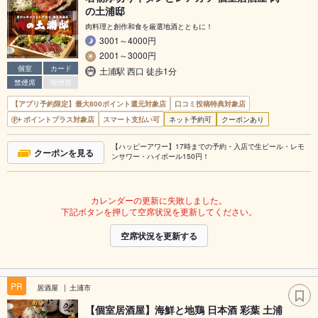
の土浦邸
肉料理と創作和食を厳選地酒とともに！
3001～4000円
2001～3000円
個室
カード
土浦駅 西口 徒歩1分
禁煙席
喫煙席
【アプリ予約限定】最大800ポイント還元対象店
口コミ投稿特典対象店
ポイントプラス対象店
スマート支払い可
ネット予約可
クーポンあり
【ハッピーアワー】17時までの予約・入店で生ビール・レモ
クーポンを見る
ンサワー・ハイボール150円！
カレンダーの更新に失敗しました。
下記ボタンを押して空席状況を更新してください。
空席状況を更新する
PR
居酒屋
土浦市
【個室居酒屋】海鮮と地鶏 日本酒 彩葉 土浦