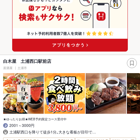
白木屋 土浦西口駅前店
居酒屋
土浦市
★ゆったりお得★WEB予約限定コース受付中
2001～3000円
土浦駅西口を降りて徒歩1分｡大きな看板が目印で…