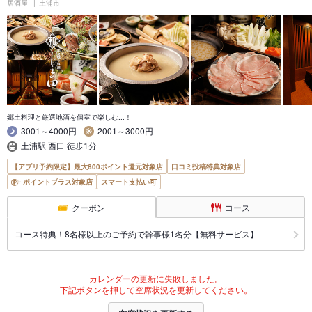
居酒屋
土浦市
郷土料理と厳選地酒を個室で楽しむ...！
3001～4000円
2001～3000円
土浦駅 西口 徒歩1分
【アプリ予約限定】最大800ポイント還元対象店
口コミ投稿特典対象店
ポイントプラス対象店
スマート支払い可
クーポン
コース
コース特典！8名様以上のご予約で幹事様1名分【無料サービス】
カレンダーの更新に失敗しました。
下記ボタンを押して空席状況を更新してください。