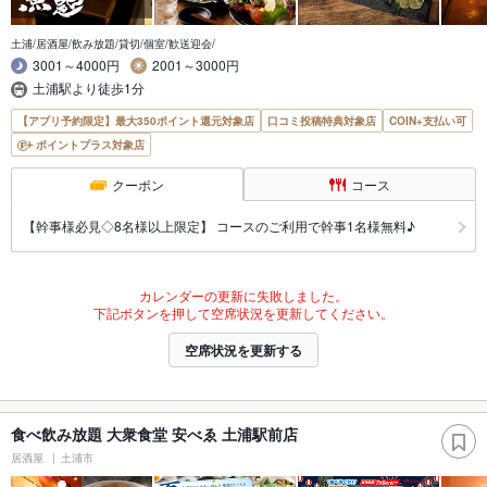
土浦/居酒屋/飲み放題/貸切/個室/歓送迎会/
3001～4000円
2001～3000円
土浦駅より徒歩1分
【アプリ予約限定】最大350ポイント還元対象店
口コミ投稿特典対象店
COIN+支払い可
ポイントプラス対象店
クーポン
コース
【幹事様必見◇8名様以上限定】 コースのご利用で幹事1名様無料♪
カレンダーの更新に失敗しました。
下記ボタンを押して空席状況を更新してください。
空席状況を更新する
食べ飲み放題 大衆食堂 安べゑ 土浦駅前店
居酒屋
土浦市