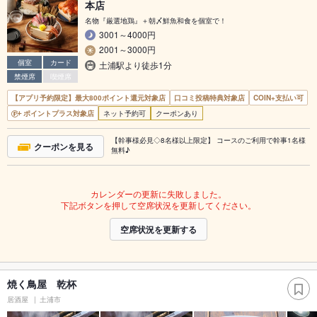
本店
名物『厳選地鶏』＋朝〆鮮魚和食を個室で！
3001～4000円
2001～3000円
個室
カード
土浦駅より徒歩1分
禁煙席
喫煙席
【アプリ予約限定】最大800ポイント還元対象店
口コミ投稿特典対象店
COIN+支払い可
ポイントプラス対象店
ネット予約可
クーポンあり
【幹事様必見◇8名様以上限定】 コースのご利用で幹事1名様
クーポンを見る
無料♪
カレンダーの更新に失敗しました。
下記ボタンを押して空席状況を更新してください。
空席状況を更新する
焼く鳥屋 乾杯
居酒屋
土浦市