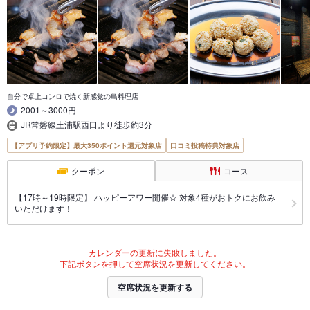
自分で卓上コンロで焼く新感覚の鳥料理店
2001～3000円
JR常磐線土浦駅西口より徒歩約3分
【アプリ予約限定】最大350ポイント還元対象店
口コミ投稿特典対象店
クーポン
コース
【17時～19時限定】 ハッピーアワー開催☆ 対象4種がおトクにお飲み
いただけます！
カレンダーの更新に失敗しました。
下記ボタンを押して空席状況を更新してください。
空席状況を更新する