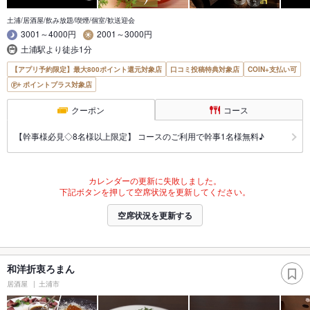
土浦/居酒屋/飲み放題/喫煙/個室/歓送迎会
3001～4000円
2001～3000円
土浦駅より徒歩1分
【アプリ予約限定】最大800ポイント還元対象店
口コミ投稿特典対象店
COIN+支払い可
ポイントプラス対象店
クーポン
コース
【幹事様必見◇8名様以上限定】 コースのご利用で幹事1名様無料♪
カレンダーの更新に失敗しました。
下記ボタンを押して空席状況を更新してください。
空席状況を更新する
和洋折衷ろまん
居酒屋
土浦市