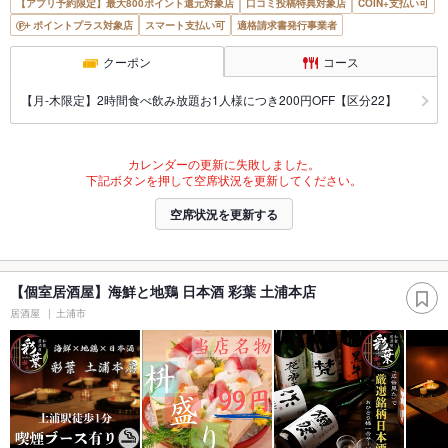
【アプリ予約限定】最大800ポイント還元対象店
口コミ投稿特典対象店
COIN+支払い可
ポイントプラス対象店
スマート支払い可
適格請求書発行事業者
クーポン
コース
【月‐木限定】2時間食べ飲み放題お1人様につき200円OFF【区分22】
カレンダーの更新に失敗しました。
下記ボタンを押して空席状況を更新してください。
空席状況を更新する
【個室居酒屋】海鮮と地鶏 日本酒 彩葉 土浦本店
居酒屋
土浦市