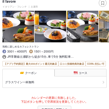
il favore
イタリアン・フレンチ
土浦市
気軽に楽しめるカフェレストラン
3001～4000円
1501～2000円
JR常磐線土浦駅から徒歩15分､車で5分 無料駐車…
【アプリ予約限定】最大350ポイント還元対象店
口コミ投稿特典対象店
COIN+支払い可
クーポン
コース
グラスワイン一杯無料
カレンダーの更新に失敗しました。
下記ボタンを押して空席状況を更新してください。