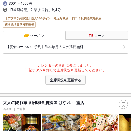
3001～4000円
JR常磐線荒川沖駅より徒歩約4分
【アプリ予約限定】最大800ポイント還元対象店
口コミ投稿特典対象店
適格請求書発行事業者
クーポン
コース
【宴会コースのご予約】飲み放題３０分延長無料！
カレンダーの更新に失敗しました。
下記ボタンを押して空席状況を更新してください。
空席状況を更新する
大人の隠れ家 創作和食居酒屋 はなれ 土浦店
居酒屋
土浦市