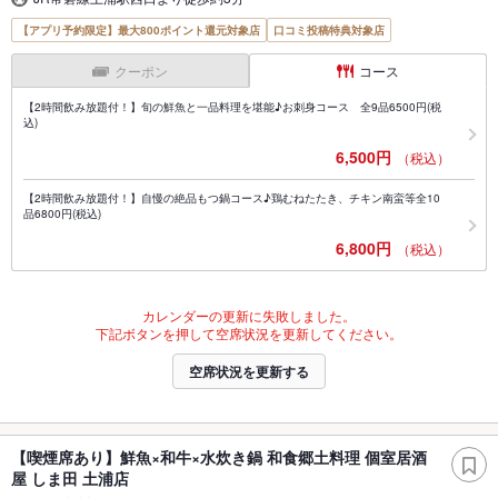
【アプリ予約限定】最大800ポイント還元対象店
口コミ投稿特典対象店
クーポン
コース
【2時間飲み放題付！】旬の鮮魚と一品料理を堪能♪お刺身コース 全9品6500円(税
込)
6,500円
（税込）
【2時間飲み放題付！】自慢の絶品もつ鍋コース♪鶏むねたたき、チキン南蛮等全10
品6800円(税込)
6,800円
（税込）
カレンダーの更新に失敗しました。
下記ボタンを押して空席状況を更新してください。
空席状況を更新する
【喫煙席あり】鮮魚×和牛×水炊き鍋 和食郷土料理 個室居酒
屋 しま田 土浦店