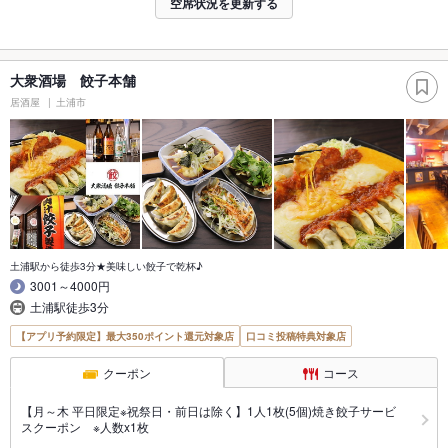
空席状況を更新する
大衆酒場 餃子本舗
居酒屋
土浦市
土浦駅から徒歩3分★美味しい餃子で乾杯♪
3001～4000円
土浦駅徒歩3分
【アプリ予約限定】最大350ポイント還元対象店
口コミ投稿特典対象店
クーポン
コース
【月～木 平日限定※祝祭日・前日は除く】1人1枚(5個)焼き餃子サービ
スクーポン ※人数x1枚