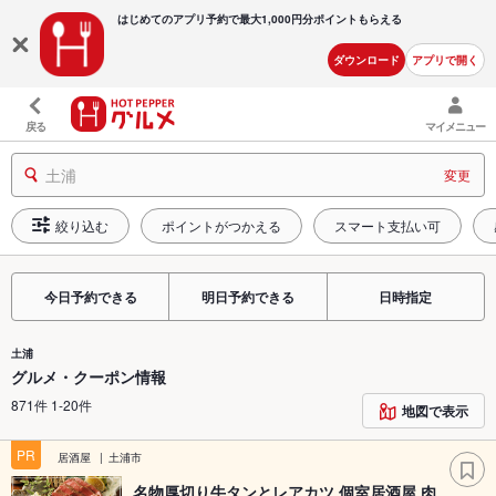
はじめてのアプリ予約で最大
1,000円分ポイントもらえる
ダウンロード
アプリで開く
戻る
マイメニュー
土浦
変更
絞り込む
ポイントがつかえる
スマート支払い可
今日予約できる
明日予約できる
日時指定
土浦
グルメ・クーポン情報
871件 1-20件
地図で表示
PR
居酒屋
土浦市
名物厚切り牛タンとレアカツ 個室居酒屋 肉