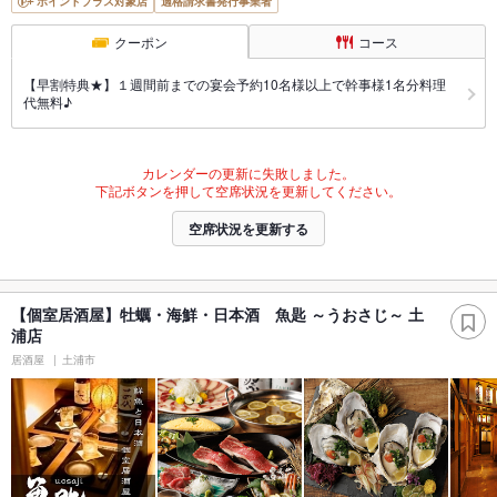
ポイントプラス対象店
適格請求書発行事業者
クーポン
コース
【早割特典★】１週間前までの宴会予約10名様以上で幹事様1名分料理
代無料♪
カレンダーの更新に失敗しました。
下記ボタンを押して空席状況を更新してください。
空席状況を更新する
【個室居酒屋】牡蠣・海鮮・日本酒 魚匙 ～うおさじ～ 土
浦店
居酒屋
土浦市