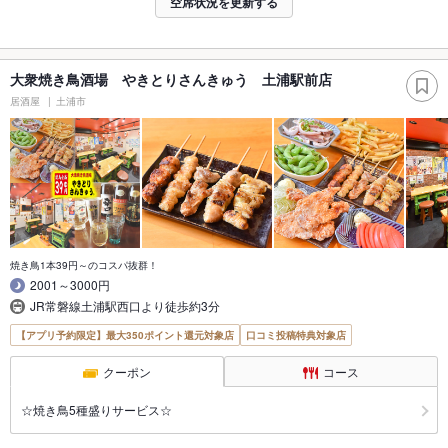
空席状況を更新する
大衆焼き鳥酒場 やきとりさんきゅう 土浦駅前店
居酒屋
土浦市
焼き鳥1本39円～のコスパ抜群！
2001～3000円
JR常磐線土浦駅西口より徒歩約3分
【アプリ予約限定】最大350ポイント還元対象店
口コミ投稿特典対象店
クーポン
コース
☆焼き鳥5種盛りサービス☆