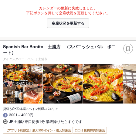
カレンダーの更新に失敗しました。
下記ボタンを押して空席状況を更新してください。
空席状況を更新する
Spanish Bar Bonito 土浦店 （スパニッシュバル ボニ
ート）
ダイニングバー・バル
土浦市
貸切もOK◎本場スペイン料理×パエリア
3001～4000円
JR土浦駅東口徒歩1分 階段降りたらすぐです
【アプリ予約限定】最大350ポイント還元対象店
口コミ投稿特典対象店