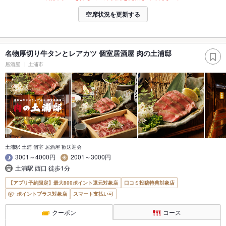
空席状況を更新する
名物厚切り牛タンとレアカツ 個室居酒屋 肉の土浦邸
居酒屋
土浦市
土浦駅 土浦 個室 居酒屋 歓送迎会
3001～4000円
2001～3000円
土浦駅 西口 徒歩1分
【アプリ予約限定】最大800ポイント還元対象店
口コミ投稿特典対象店
ポイントプラス対象店
スマート支払い可
クーポン
コース