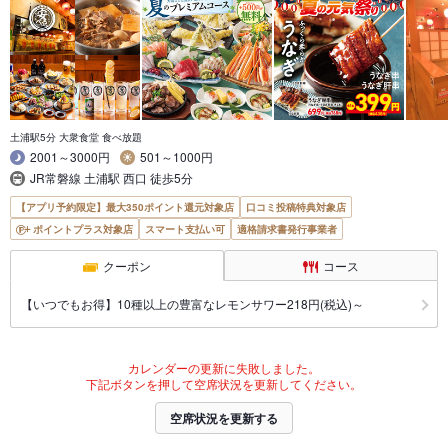
土浦駅5分 大衆食堂 食べ放題
2001～3000円
501～1000円
JR常磐線 土浦駅 西口 徒歩5分
【アプリ予約限定】最大350ポイント還元対象店
口コミ投稿特典対象店
ポイントプラス対象店
スマート支払い可
適格請求書発行事業者
クーポン
コース
【いつでもお得】10種以上の豊富なレモンサワー218円(税込)～
カレンダーの更新に失敗しました。
下記ボタンを押して空席状況を更新してください。
空席状況を更新する