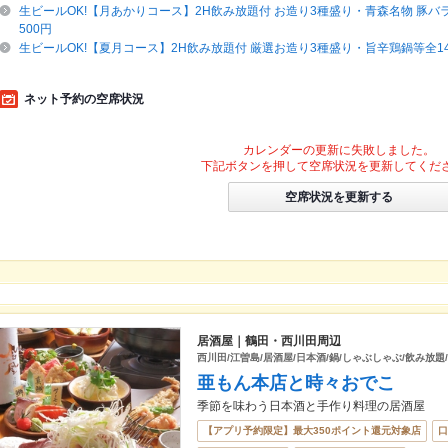
生ビールOK!【月あかりコース】2H飲み放題付 お造り3種盛り・青森名物 豚バラ
500円
生ビールOK!【夏月コース】2H飲み放題付 厳選お造り3種盛り・旨辛鶏鍋等全14種
ネット予約の空席状況
カレンダーの更新に失敗しました。
下記ボタンを押して空席状況を更新してくだ
空席状況を更新する
居酒屋｜鶴田・西川田周辺
西川田/江曽島/居酒屋/日本酒/鍋/しゃぶしゃぶ/飲み放題/
亜もん本店と時々おでこ
季節を味わう日本酒と手作り料理の居酒屋
【アプリ予約限定】最大350ポイント還元対象店
口