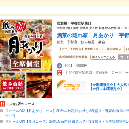
居酒屋｜宇都宮駅西口
宇都宮 西口 個室 居酒屋 少人数 刺身 飲み放題 餃子 
酒菜の隠れ家 月あかり 宇
個室 宇都宮 飲み放題 宴会
【アプリ予約限定】最大800ポイント還元対象店
口
適格請求書発行事業者
ポイントつかえる
3001～4000円
ＪＲ宇都宮駅西口 徒歩3分 ロータリー
【☆期間限定☆】大人気！
【☆日～木曜限定☆】
このお店のコース
生ビールOK!【月あかりコース】2H飲み放題付 お造り3種盛り・青森名物 豚バラ
500円
生ビールOK!【夏月コース】2H飲み放題付 厳選お造り3種盛り・旨辛鶏鍋等全14種