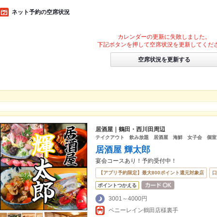
ネット予約の空席状況
カレンダーの更新に失敗しました。
下記ボタンを押して空席状況を更新してくだ
空席状況を更新する
居酒屋｜鶴田・西川田周辺
テイクアウト 飲み放題 居酒屋 海鮮 女子会 個室
居酒屋 輝太郎
宴会コースあり！予約受付中！
【アプリ予約限定】最大800ポイント還元対象店
口
ポイントつかえる
3001～4000円
ペニーレイン鶴田店様裏手