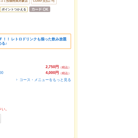
コミ投稿特典対象店
COIN+支払い可
ポイントつかえる
ＦＦ！！ レトロドリンクも揃った飲み放題
る♪
2,750円
（税込）
0
4,000円
（税込）
コース・メニューをもっと見る
さい。