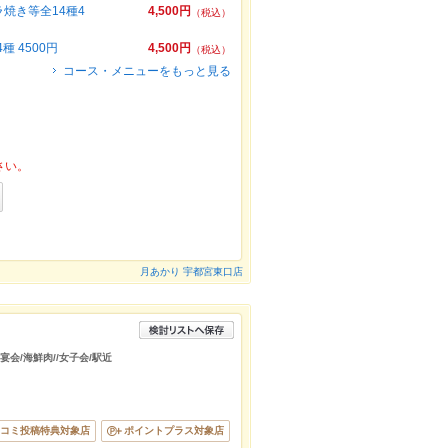
焼き等全14種4
4,500円
（税込）
 4500円
4,500円
（税込）
コース・メニューをもっと見る
さい。
月あかり 宇都宮東口店
宴会/海鮮肉//女子会/駅近
コミ投稿特典対象店
ポイントプラス対象店