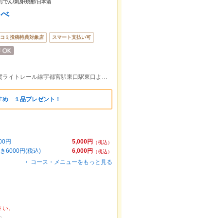
おでん/刺身/焼酎/日本酒
こべ
コミ投稿特典対象店
スマート支払い可
JR宇都宮駅東口より徒歩約6分/宇都宮芳賀ライトレール線宇都宮駅東口駅東口より徒歩約6分
すめ １品プレゼント！
00円
5,000円
（税込）
000円(税込)
6,000円
（税込）
コース・メニューをもっと見る
さい。