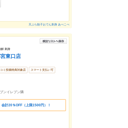
天ぷら餃子おでん刺身 あべこべ
海鮮 刺身
都宮東口店
コミ投稿特典対象店
スマート支払い可
セブンイレブン隣
計20％OFF（上限1500円）！