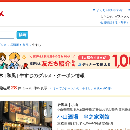
よくある問い合わせ
ようこそ、
さん
ゲスト
会員登録する（無料）
グルメ
居酒屋
和風
牛すじ
木 | 和風 | 牛すじのグルメ・クーポン情報
28
索結果
件
1～20
件を表示
すべてのジャンルの「牛すじ」を検索 (95件)
居酒屋｜小山
小山/居酒屋/飲み放題/串揚げ/宴会/おでん/餃子/日本酒/
小山酒場 串之家別館
本格串揚げ/おでん/餃子/居酒屋/貸切