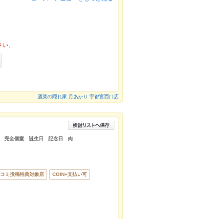
さい。
酒菜の隠れ家 月あかり 宇都宮西口店
 完全個室 誕生日 記念日 肉
コミ投稿特典対象店
COIN+支払い可