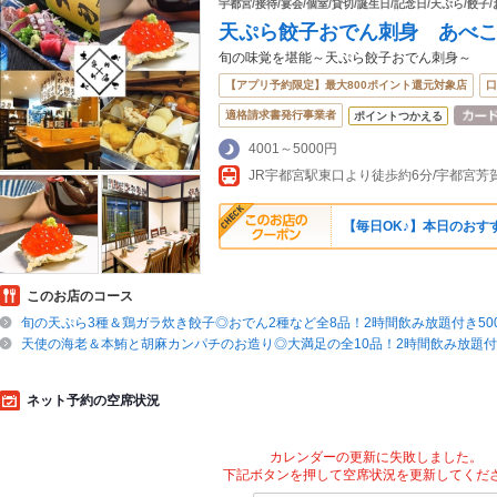
宇都宮/接待/宴会/個室/貸切/誕生日/記念日/天ぷら/餃子/
天ぷら餃子おでん刺身 あべ
旬の味覚を堪能～天ぷら餃子おでん刺身～
【アプリ予約限定】最大800ポイント還元対象店
口
適格請求書発行事業者
ポイントつかえる
4001～5000円
【毎日OK♪】本日のおす
このお店のコース
旬の天ぷら3種＆鶏ガラ炊き餃子◎おでん2種など全8品！2時間飲み放題付き50
天使の海老＆本鮪と胡麻カンパチのお造り◎大満足の全10品！2時間飲み放題付き6
ネット予約の空席状況
カレンダーの更新に失敗しました。
下記ボタンを押して空席状況を更新してくだ