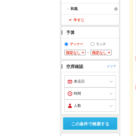
和風
牛すじ
予算
ディナー
ランチ
～
空席確認
クリア
この条件で検索する