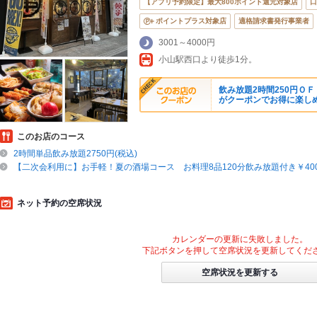
【アプリ予約限定】最大800ポイント還元対象店
口
ポイントプラス対象店
適格請求書発行事業者
3001～4000円
小山駅西口より徒歩1分。
飲み放題2時間250円Ｏ
がクーポンでお得に楽しめ
このお店のコース
2時間単品飲み放題2750円(税込)
【二次会利用に】お手軽！夏の酒場コース お料理8品120分飲み放題付き￥400
ネット予約の空席状況
カレンダーの更新に失敗しました。
下記ボタンを押して空席状況を更新してくだ
空席状況を更新する