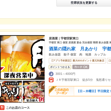
空席状況を更新する
居酒屋｜宇都宮駅東口
宇都宮 東口 個室 居酒屋 宴会 完全個室 喫煙 飲み放題 
酒菜の隠れ家 月あかり 宇
飲み放題 餃子 個室 肉 地酒 カップル
【アプリ予約限定】最大800ポイント還元対象店
口
ポイントつかえる
3001～4000円
ＪＲ宇都宮駅東口 徒歩5分 鬼怒通り
【日～木曜日】平日限定！会
このお店のコース