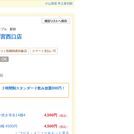
小山酒場 串之家別館
カップル 駅前
都宮西口店
コミ投稿特典対象店
スマート支払い可
前
２時間制スタンダード飲み放題999円！
焼き等全14種4
4,500円
（税込）
 4500円
4,500円
（税込）
コース・メニューをもっと見る