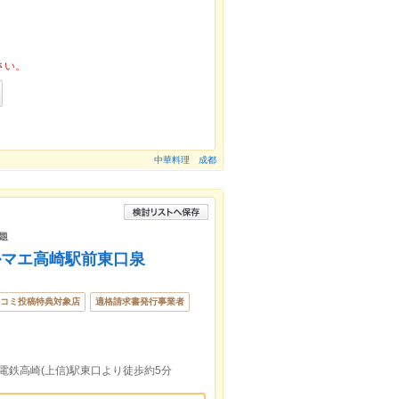
さい。
中華料理 成都
題
ルマエ高崎駅前東口泉
コミ投稿特典対象店
適格請求書発行事業者
信電鉄高崎(上信)駅東口より徒歩約5分