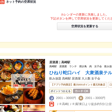
ネット予約の空席状況
カレンダーの更新に失敗しました。
下記ボタンを押して空席状況を更新してくだ
空席状況を更新する
居酒屋｜高崎駅
高崎駅 居酒屋 ランチ 焼き鳥 肉 女子会 飲み放
ひねり蛇口ハイ 大衆酒泉テ
飲み放題 高崎駅 居酒屋 大人数 女子会
【アプリ予約限定】最大800ポイント還元対象店
口
ポイントつかえる
2001～3000円
2001～3000円
ＪＲ高崎(ＪＲ)駅東口より徒歩約5分/上