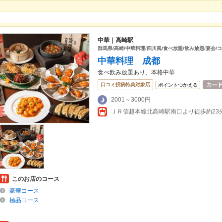
中華｜高崎駅
群馬県/高崎/中華料理/四川風/食べ放題/飲み放題/宴会/
中華料理 成都
食べ飲み放題あり、本格中華
口コミ投稿特典対象店
ポイントつかえる
2001～3000円
ＪＲ信越本線北高崎駅南口より徒歩約23
このお店のコース
豪華コース
極品コース