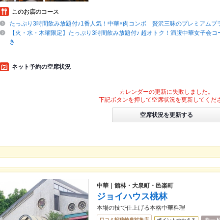
このお店のコース
たっぷり3時間飲み放題付♪1番人気！中華×肉コンボ 贅沢三昧のプレミアムプ
【火・水・木曜限定】たっぷり3時間飲み放題付♪ 超オトク！満腹中華女子会コ
き
ネット予約の空席状況
カレンダーの更新に失敗しました。
下記ボタンを押して空席状況を更新してくだ
空席状況を更新する
中華｜館林・大泉町・邑楽町
ジョイハウス桃林
本場の技で仕上げる本格中華料理
口コミ投稿特典対象店