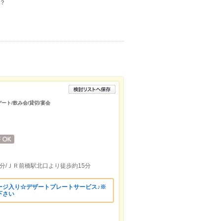
？
デート/飲み会/貸切/宴会
分/ＪＲ前橋駅北口より徒歩約15分
ージ入り☆デザートプレートサービス♪※
下さい