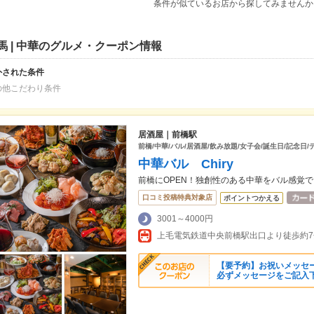
条件が似ているお店から探してみませんか
馬 | 中華のグルメ・クーポン情報
外された条件
の他こだわり条件
居酒屋｜前橋駅
前橋/中華/バル/居酒屋/飲み放題/女子会/誕生日/記念日/
中華バル Chiry
前橋にOPEN！独創性のある中華をバル感覚で
口コミ投稿特典対象店
ポイントつかえる
3001～4000円
上毛電気鉄道中央前橋駅出口より徒歩約7
【要予約】お祝いメッセ
必ずメッセージをご記入