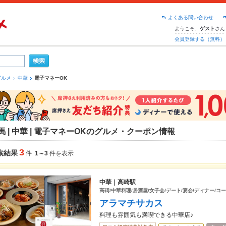
よくある問い合わせ
ようこそ、
さん
ゲスト
会員登録する（無料）
グルメ
中華
電子マネーOK
馬 | 中華 | 電子マネーOKのグルメ・クーポン情報
3
索結果
件
1～3
件を表示
中華｜高崎駅
高碕/中華料理/居酒屋/女子会/デート/宴会/ディナー/コ
アラマチサカス
料理も雰囲気も満喫できる中華店♪