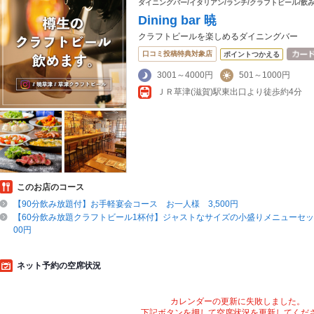
ダイニングバー/イタリアン/ランチ/クラフトビール/飲み
Dining bar 暁
クラフトビールを楽しめるダイニングバー
口コミ投稿特典対象店
ポイントつかえる
3001～4000円
501～1000円
ＪＲ草津(滋賀)駅東出口より徒歩約4分
このお店のコース
【90分飲み放題付】お手軽宴会コース お一人様 3,500円
【60分飲み放題クラフトビール1杯付】ジャストなサイズの小盛りメニューセット
00円
ネット予約の空席状況
カレンダーの更新に失敗しました。
下記ボタンを押して空席状況を更新してくだ