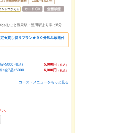
コミ投稿特典対象店
COIN+支払い可
イントつかえる
4分/おごと温泉駅・堅田駅より車で8分
限定★貸し切りプラン★９０分飲み放題付
5000円(込)
5,000円
（税込）
全7品>6000
6,000円
（税込）
コース・メニューをもっと見る
さい。