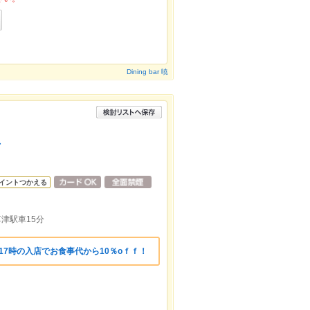
Dining bar 暁
店
イントつかえる
津駅車15分
17時の入店でお食事代から10％oｆｆ！