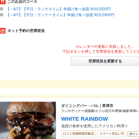
このお店のコース
【～8/7】【平日：ランチタイム】串揚げ食べ放題 90分2000円
【～8/7】【平日：ディナータイム】串揚げ食べ放題 90分2900円
ネット予約の空席状況
カレンダーの更新に失敗しました。
下記ボタンを押して空席状況を更新してくだ
空席状況を更新する
ダイニングバー・バル｜草津市
ランチ/ディナー/居酒屋/カフェ/近江牛/野菜/滋賀/草津
WHITE RAINBOW
滋賀の食材を使用したアメリカン料理☆
口コミ投稿特典対象店
スマート支払い可
ポイン