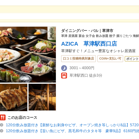
ダイニングバー・バル｜草津市
草津 居酒屋 宴会 女子会 飲み放題 餃子 掘りごたつ 海
AZICA 草津駅西口店
草津駅すぐ！メニュー豊富なオシャレ居酒屋
口コミ投稿特典対象店
COIN+支払い可
ポイント
3001～4000円
草津駅西口 徒歩3分
このお店のコース
120分飲み放題付き【新鮮なお刺身やピザ、オーブン焼き等しっかり8品】5720
120分飲み放題付き【旨い魚にピザ、黒毛和牛のタタキ等 豪華9品】 6160円(