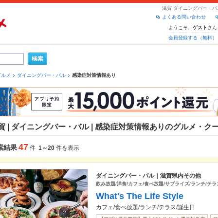
滋賀 ダイニングバー・
よくある問い合わせ
ようこそ、
さん
ゲスト
会員登録する（無料）
グルメ
ダイニングバー・バル
感染症対策情報あり
賀 | ダイニングバー・バル | 感染症対策情報ありのグルメ・ク
47
索結果
件
1～20
件を表示
ダイニングバー・バル｜滋賀県内その他
飲み放題/洋食/カフェ/食べ放題/サプライズ/ランチ/テラ
What's The Life Style
カフェ/食べ放題/ランチ/テラス/誕生日