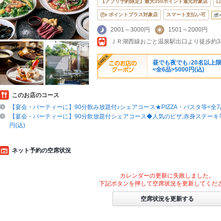
【アプリ予約限定】最大350ポイント還元対象店
口
ポイントプラス対象店
スマート支払い可
ポ
2001～3000円
1501～2000円
ＪＲ湖西線おごと温泉駅出口より徒歩約3
昼でも夜でも♪20名以上
<全6品>5000円(込)
このお店のコース
【宴会・パーティーに】90分飲み放題付♪シェアコース★PIZZA・パスタ等<全7品>
【宴会・パーティーに】90分飲放題付シェアコース◆人気のピザ,赤身ステーキ等<
円(込)
ネット予約の空席状況
カレンダーの更新に失敗しました。
下記ボタンを押して空席状況を更新してくだ
空席状況を更新する