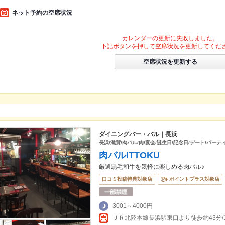
ネット予約の空席状況
カレンダーの更新に失敗しました。
下記ボタンを押して空席状況を更新してくだ
空席状況を更新する
ダイニングバー・バル｜長浜
長浜/滋賀/肉バル/肉/宴会/誕生日/記念日/デート/パーテ
肉バルITTOKU
厳選黒毛和牛を気軽に楽しめる肉バル♪
口コミ投稿特典対象店
ポイントプラス対象店
3001～4000円