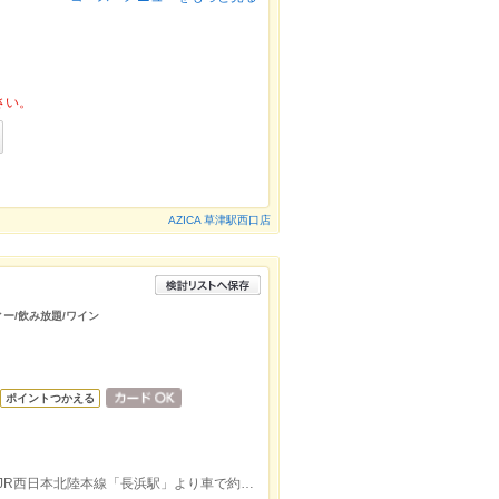
さい。
AZICA 草津駅西口店
ィー/飲み放題/ワイン
ポイントつかえる
ＪＲ北陸本線長浜駅東口より徒歩約43分/JR西日本北陸本線「長浜駅」より車で約6分、長浜I.C.から車で約5分