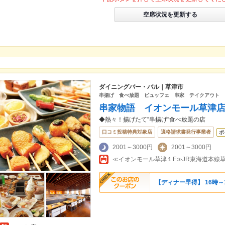
空席状況を更新する
ダイニングバー・バル｜草津市
串揚げ 食べ放題 ビュッフェ 串家 テイクアウト
串家物語 イオンモール草津
◆熱々！揚げたて”串揚げ”食べ放題の店
口コミ投稿特典対象店
適格請求書発行事業者
ポ
2001～3000円
2001～3000円
≪イオンモール草津１F≫JR東海道本線草
【ディナー早得】 16時～