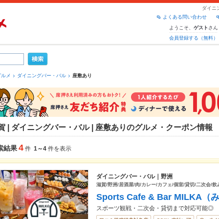
ダイニ
よくある問い合わせ
ようこそ、
さん
ゲスト
会員登録する（無料）
グルメ
ダイニングバー・バル
座敷あり
賀 | ダイニングバー・バル | 座敷ありのグルメ・クーポン情報
4
索結果
件
1～4
件を表示
ダイニングバー・バル｜野洲
滋賀/野洲/居酒屋/肉/カレー/カフェ/個室/貸切/二次会/
Sports Cafe & Bar MILK
スポーツ観戦・二次会・貸切まで対応可能◎