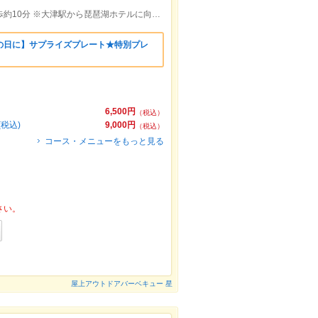
京阪線浜大津駅徒歩約5分/JR線大津駅徒歩約10分 ※大津駅から琵琶湖ホテルに向かうシャトルバスが出ております。
の日に】サプライズプレート★特別プレ
6,500円
（税込）
税込)
9,000円
（税込）
コース・メニューをもっと見る
さい。
屋上アウトドアバーベキュー 星