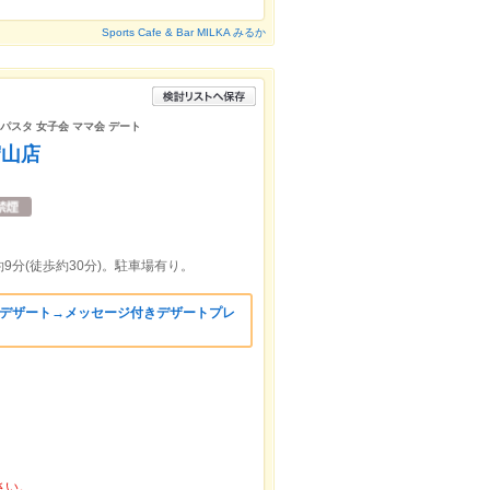
Sports Cafe & Bar MILKA みるか
 パスタ 女子会 ママ会 デート
守山店
分(徒歩約30分)。駐車場有り。
》デザート→メッセージ付きデザートプレ
さい。