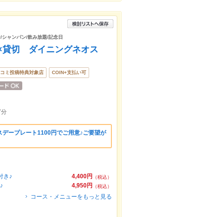
/シャンパン/飲み放題/記念日
×貸切 ダイニングネオス
コミ投稿特典対象店
COIN+支払い可
7分
デープレート1100円でご用意♪ご要望が
。
付き♪
4,400円
（税込）
♪
4,950円
（税込）
コース・メニューをもっと見る