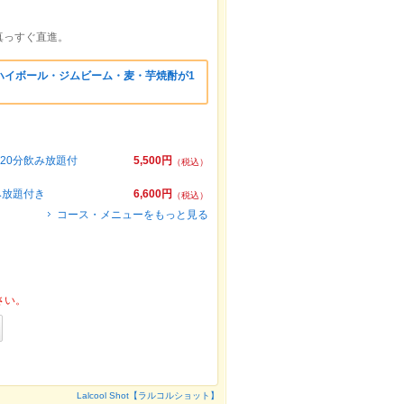
真っすぐ直進。
ハイボール・ジムビーム・麦・芋焼酎が1
20分飲み放題付
5,500円
（税込）
み放題付き
6,600円
（税込）
コース・メニューをもっと見る
さい。
Lalcool Shot【ラルコルショット】