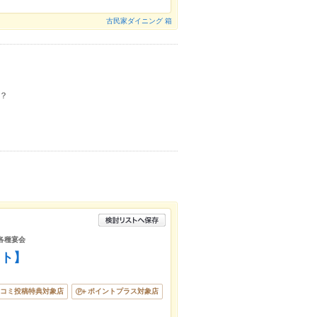
古民家ダイニング 箱
？
/各種宴会
ット】
コミ投稿特典対象店
ポイントプラス対象店