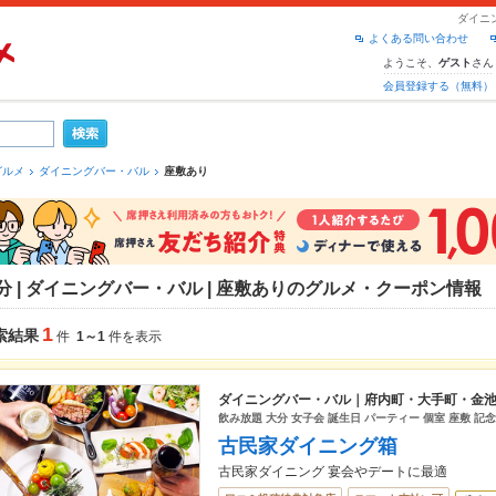
ダイニ
よくある問い合わせ
ようこそ、
さん
ゲスト
会員登録する（無料）
グルメ
ダイニングバー・バル
座敷あり
分 | ダイニングバー・バル | 座敷ありのグルメ・クーポン情報
1
索結果
件
1～1
件を表示
ダイニングバー・バル｜府内町・大手町・金
飲み放題 大分 女子会 誕生日 パーティー 個室 座敷 記
古民家ダイニング箱
古民家ダイニング 宴会やデートに最適