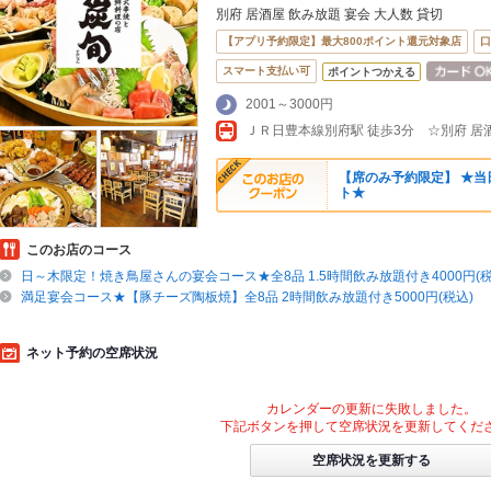
別府 居酒屋 飲み放題 宴会 大人数 貸切
【アプリ予約限定】最大800ポイント還元対象店
口
スマート支払い可
ポイントつかえる
2001～3000円
ＪＲ日豊本線別府駅 徒歩3分 ☆別府 居
【席のみ予約限定】 ★
ト★
このお店のコース
日～木限定！焼き鳥屋さんの宴会コース★全8品 1.5時間飲み放題付き4000円(税
満足宴会コース★【豚チーズ陶板焼】全8品 2時間飲み放題付き5000円(税込)
ネット予約の空席状況
カレンダーの更新に失敗しました。
下記ボタンを押して空席状況を更新してくだ
空席状況を更新する