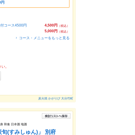
0円
付コース4500円
4,500円
（税込）
5,000円
（税込）
コース・メニューをもっと見る
さい。
炭火焼 かがりび 大分竹町
身 和食 日本酒 地酒
旬(すみしゅん)」 別府