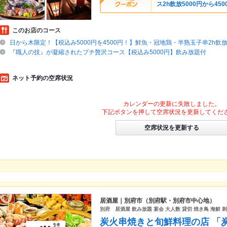
ス2h飲放5000円から450
このお店のコース
日から木限定！【税込み5000円を4500円！】鮮魚・冠地鶏・半熟玉子串2h飲放
『職人の技』が凝縮されたプチ贅沢コース【税込み5000円】飲み放題付
ネット予約の空席状況
カレンダーの更新に失敗しました。
下記ボタンを押して空席状況を更新してくだ
空席状況を更新する
居酒屋｜別府市（別府駅・別府市中心地）
別府 居酒屋 飲み放題 宴会 大人数 貸切 焼き鳥 海鮮 刺
炭火串焼きと旬鮮料理の店 「炭