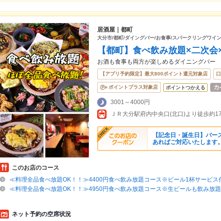
居酒屋｜都町
大分市/都町/ダイングバー/お食事/スパークリングワイン
【都町】食べ飲み放題×二次会
お酒も食事も両方が楽しめるダイニングバー
【アプリ予約限定】最大800ポイント還元対象店
口
ポイントプラス対象店
ポイントつかえる
3001～4000円
ＪＲ大分駅府内中央口(北口)より徒歩約1
【記念日・誕生日】バース
あればご対応いたします
このお店のコース
≪料理全品食べ放題OK！！≫4400円食べ飲み放題コース※ビール1杯サービス
≪料理全品食べ放題OK！！≫4950円食べ飲み放題コース※生ビールも飲み放題
ネット予約の空席状況