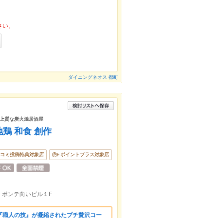
さい。
ダイニングネオス 都町
上質な炭火焼居酒屋
鶏 和食 創作
コミ投稿特典対象店
ポイントプラス対象店
。ポンテ向いビル１F
『職人の技』が凝縮されたプチ贅沢コー