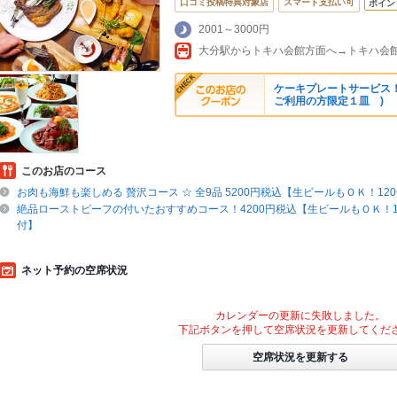
口コミ投稿特典対象店
スマート支払い可
ポイン
2001～3000円
ケーキプレートサービス！
ご利用の方限定１皿 )
このお店のコース
お肉も海鮮も楽しめる 贅沢コース ☆ 全9品 5200円税込【生ビールもＯＫ！12
絶品ローストビーフの付いたおすすめコース！4200円税込【生ビールもＯＫ！1
付】
ネット予約の空席状況
カレンダーの更新に失敗しました。
下記ボタンを押して空席状況を更新してくだ
空席状況を更新する