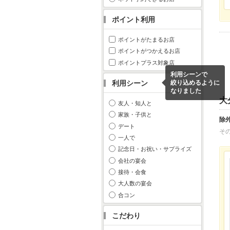
ポイント利用
ポイントがたまるお店
ポイントがつかえるお店
ポイントプラス対象店
利用シーンで
利用シーン
絞り込めるように
なりました
大
友人・知人と
家族・子供と
除
デート
そ
一人で
記念日・お祝い・サプライズ
会社の宴会
接待・会食
大人数の宴会
合コン
こだわり