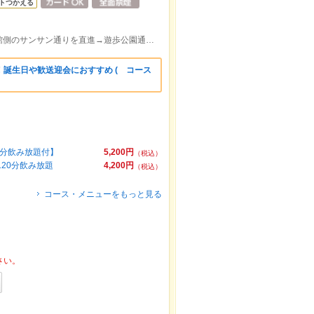
トつかえる
大分駅からトキハ会館方面へ→トキハ会館側のサンサン通りを直進→遊歩公園通り信号を左折し、県庁側右手すぐ!
誕生日や歓送迎会におすすめ ( コース
0分飲み放題付】
5,200円
（税込）
20分飲み放題
4,200円
（税込）
コース・メニューをもっと見る
さい。