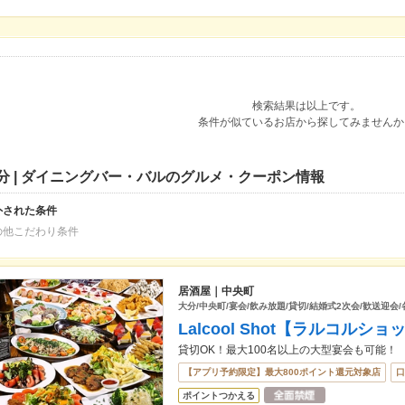
検索結果は以上です。
条件が似ているお店から探してみませんか
分 | ダイニングバー・バルのグルメ・クーポン情報
外された条件
の他こだわり条件
居酒屋｜中央町
大分/中央町/宴会/飲み放題/貸切/結婚式2次会/歓送迎会
Lalcool Shot【ラルコルショ
貸切OK！最大100名以上の大型宴会も可能！
【アプリ予約限定】最大800ポイント還元対象店
口
ポイントつかえる