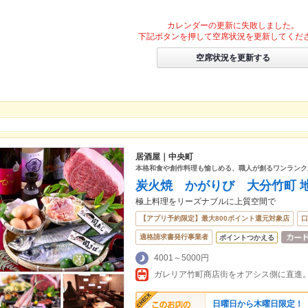
カレンダーの更新に失敗しました。
下記ボタンを押して空席状況を更新してくだ
空席状況を更新する
居酒屋｜中央町
本格和食や創作料理も愉しめる、職人が創るワンランク
炭火焼 かがりび 大分竹町 地
極上料理をリーズナブルに上質空間で
【アプリ予約限定】最大800ポイント還元対象店
口
適格請求書発行事業者
ポイントつかえる
4001～5000円
ガレリア竹町商店街をオアシス側に直進
日曜日から木曜日限定！