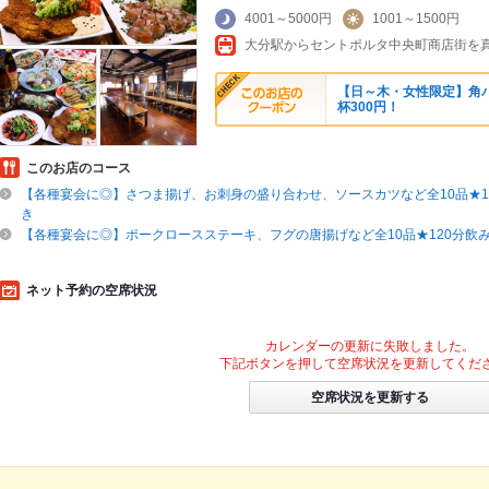
4001～5000円
1001～1500円
大分駅からセントポルタ中央町商店街を
【日～木・女性限定】角
杯300円！
このお店のコース
【各種宴会に◎】さつま揚げ、お刺身の盛り合わせ、ソースカツなど全10品★1
き
【各種宴会に◎】ポークロースステーキ、フグの唐揚げなど全10品★120分飲
ネット予約の空席状況
カレンダーの更新に失敗しました。
下記ボタンを押して空席状況を更新してくだ
空席状況を更新する