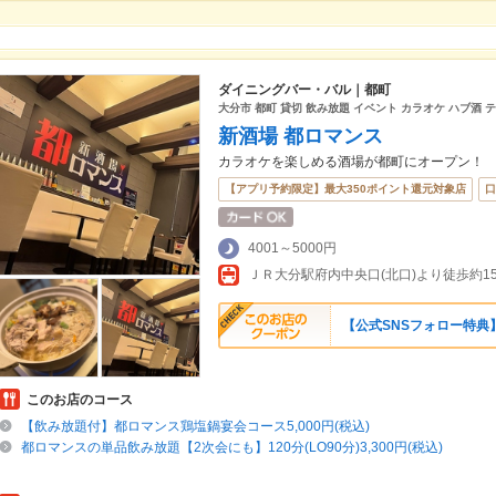
ダイニングバー・バル｜都町
大分市 都町 貸切 飲み放題 イベント カラオケ ハブ酒 
新酒場 都ロマンス
カラオケを楽しめる酒場が都町にオープン！
【アプリ予約限定】最大350ポイント還元対象店
口
4001～5000円
ＪＲ大分駅府内中央口(北口)より徒歩約1
【公式SNSフォロー特典
このお店のコース
【飲み放題付】都ロマンス鶏塩鍋宴会コース5,000円(税込)
都ロマンスの単品飲み放題【2次会にも】120分(LO90分)3,300円(税込)