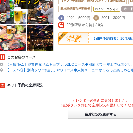
【アプリ予約限定】最大800ポイント還元対象店
口
適格請求書発行事業者
ポイントつかえる
4001～5000円
2001～3000円
JR別府駅から徒歩10分
【団体予約特典】10名様
このお店のコース
【人気No.1】奥豊後豚サムギョプサルBBQコース◆別府タワー屋上で韓国グリ
【コスパ◎】別府タワーお試しBBQコース◆人気メニューがまるっと楽しめる
ネット予約の空席状況
カレンダーの更新に失敗しました。
下記ボタンを押して空席状況を更新してくだ
空席状況を更新する