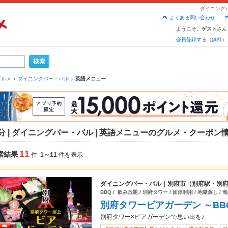
ダイニング
よくある問い合わせ
ようこそ、
さん
ゲスト
会員登録する（無料）
グルメ
ダイニングバー・バル
英語メニュー
分 | ダイニングバー・バル | 英語メニューのグルメ・クーポン
11
索結果
件
1～11
件を表示
ダイニングバー・バル｜別府市（別府駅・別
BBQ / 飲み放題 / 別府タワー / 団体利用 / 地獄蒸し / 
別府タワービアガーデン ～BBQ
別府タワー×ビアガーデンで思い出を♪