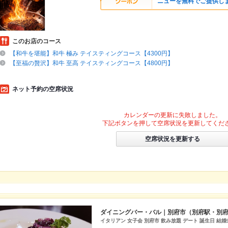
ニューを無料でご提供しま
このお店のコース
【和牛を堪能】和牛 極み テイスティングコース【4300円】
【至福の贅沢】和牛 至高 テイスティングコース【4800円】
ネット予約の空席状況
カレンダーの更新に失敗しました。
下記ボタンを押して空席状況を更新してくだ
空席状況を更新する
ダイニングバー・バル｜別府市（別府駅・別
イタリアン 女子会 別府市 飲み放題 デート 誕生日 結