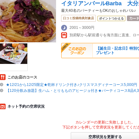
イタリアンバールBarba 大
最大40名のパーティーもOKのおしゃれバル♪
口コミ投稿特典対象店
ポイントつかえる
2001～3000円
別府駅から駅前通りを海方面に直進、ロ
【誕生日・記念日】特別
プレゼント
このお店のコース
★12/21から12/25限定★乾杯ドリンク付き♪クリスマスディナーコース5,000円
【120分飲み放題】生ハム・とりもものアヒージョ付き★パーティコース8品4,3
ネット予約の空席状況
カレンダーの更新に失敗しました。
下記ボタンを押して空席状況を更新してくだ
空席状況を更新する