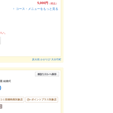
5,000円
（税込）
コース・メニューをもっと見る
さい。
炭火焼 かがりび 大分竹町
放題 結婚式
)
コミ投稿特典対象店
ポイントプラス対象店