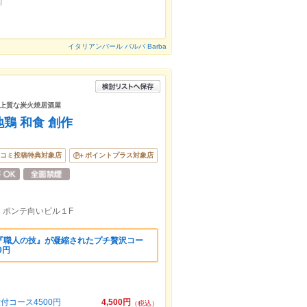
イタリアンバール バルバ Barba
上質な炭火焼居酒屋
鶏 和食 創作
コミ投稿特典対象店
ポイントプラス対象店
。ポンテ向いビル１F
『職人の技』が凝縮されたプチ贅沢コー
0円
付コース4500円
4,500円
（税込）