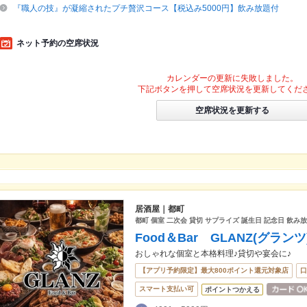
『職人の技』が凝縮されたプチ贅沢コース【税込み5000円】飲み放題付
ネット予約の空席状況
カレンダーの更新に失敗しました。
下記ボタンを押して空席状況を更新してくだ
空席状況を更新する
居酒屋｜都町
都町 個室 二次会 貸切 サプライズ 誕生日 記念日 飲み
Food＆Bar GLANZ(グランツ
おしゃれな個室と本格料理♪貸切や宴会に♪
【アプリ予約限定】最大800ポイント還元対象店
口
スマート支払い可
ポイントつかえる