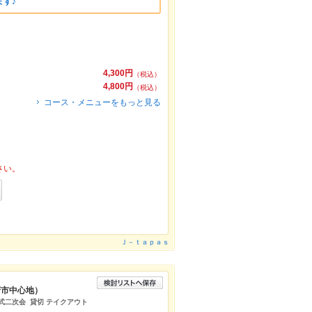
す♪
4,300円
（税込）
4,800円
（税込）
コース・メニューをもっと見る
さい。
Ｊ－ｔａｐａｓ
府市中心地）
婚式二次会 貸切 テイクアウト