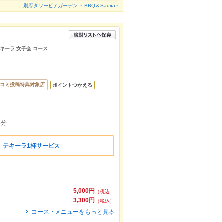
別府タワービアガーデン ～BBQ＆Sauna～
テキーラ 女子会 コース
コミ投稿特典対象店
ポイントつかえる
5分
】テキーラ1杯サービス
5,000円
（税込）
3,300円
（税込）
コース・メニューをもっと見る