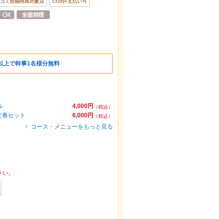
コミ投稿特典対象店
COIN+支払い可
以上で幹事1名様分無料
ル
4,000円
（税込）
定番セット
6,000円
（税込）
コース・メニューをもっと見る
さい。