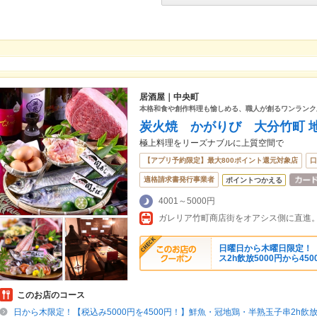
居酒屋｜中央町
本格和食や創作料理も愉しめる、職人が創るワンランク
炭火焼 かがりび 大分竹町 地
極上料理をリーズナブルに上質空間で
【アプリ予約限定】最大800ポイント還元対象店
口
適格請求書発行事業者
ポイントつかえる
4001～5000円
ガレリア竹町商店街をオアシス側に直進
日曜日から木曜日限定！
ス2h飲放5000円から450
このお店のコース
日から木限定！【税込み5000円を4500円！】鮮魚・冠地鶏・半熟玉子串2h飲放