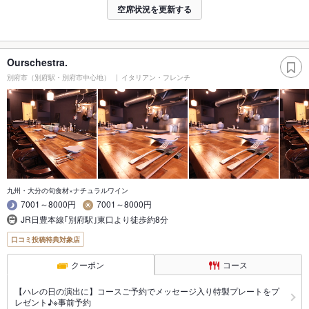
空席状況を更新する
Ourschestra.
別府市（別府駅・別府市中心地）
イタリアン・フレンチ
九州・大分の旬食材×ナチュラルワイン
7001～8000円
7001～8000円
JR日豊本線｢別府駅｣東口より徒歩約8分
口コミ投稿特典対象店
クーポン
コース
【ハレの日の演出に】コースご予約でメッセージ入り特製プレートをプ
レゼント♪※事前予約