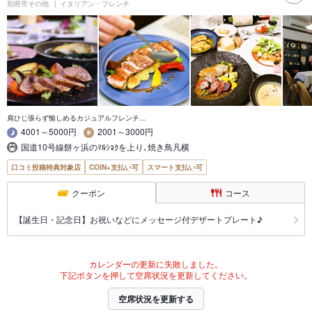
別府市その他
イタリアン・フレンチ
肩ひじ張らず愉しめるカジュアルフレンチ…
4001～5000円
2001～3000円
国道10号線餅ヶ浜のﾏﾙｼｮｸを上り､焼き鳥凡横
口コミ投稿特典対象店
COIN+支払い可
スマート支払い可
クーポン
コース
【誕生日・記念日】お祝いなどにメッセージ付デザートプレート♪
カレンダーの更新に失敗しました。
下記ボタンを押して空席状況を更新してください。
空席状況を更新する