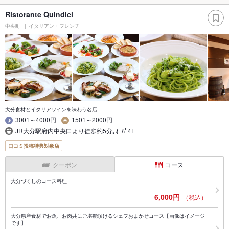
Ristorante Quindici
中央町
イタリアン・フレンチ
大分食材とイタリアワインを味わう名店
3001～4000円
1501～2000円
JR大分駅府内中央口より徒歩約5分｡ｵｰﾊﾟ4F
口コミ投稿特典対象店
クーポン
コース
大分づくしのコース料理
6,000円
（税込）
大分県産食材でお魚、お肉共にご堪能頂けるシェフおまかせコース【画像はイメージ
です】