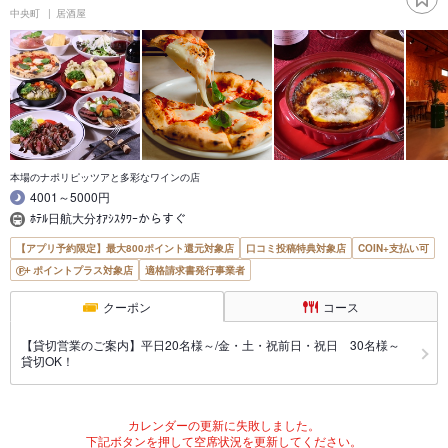
中央町
居酒屋
本場のナポリピッツアと多彩なワインの店
4001～5000円
ﾎﾃﾙ日航大分ｵｱｼｽﾀﾜｰからすぐ
【アプリ予約限定】最大800ポイント還元対象店
口コミ投稿特典対象店
COIN+支払い可
ポイントプラス対象店
適格請求書発行事業者
クーポン
コース
【貸切営業のご案内】平日20名様～/金・土・祝前日・祝日 30名様～
貸切OK！
カレンダーの更新に失敗しました。
下記ボタンを押して空席状況を更新してください。