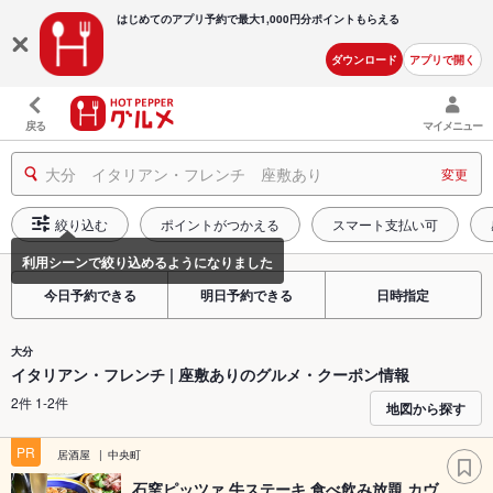
はじめてのアプリ予約で最大
1,000円分ポイントもらえる
ダウンロード
アプリで開く
戻る
マイメニュー
大分 イタリアン・フレンチ 座敷あり
変更
絞り込む
ポイントがつかえる
スマート支払い可
今日予約できる
明日予約できる
日時指定
大分
イタリアン・フレンチ | 座敷ありのグルメ・クーポン情報
2件 1-2件
地図から探す
PR
居酒屋
中央町
石窯ピッツァ 牛ステーキ 食べ飲み放題 カヴ