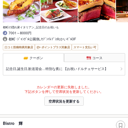
都町の隠れ家イタリアン_記念日のお祝いも
7001～8000円
都町･ｼﾞｬﾝｸﾞﾙ公園側｡ｾﾌﾞﾝｲﾚﾌﾞﾝ向かいﾋﾞﾙ3F
口コミ投稿特典対象店
ポイントプラス対象店
スマート支払い可
クーポン
コース
記念日,誕生日,歓送迎会…特別な夜に 【お祝いドルチェサービス】
カレンダーの更新に失敗しました。
下記ボタンを押して空席状況を更新してください。
空席状況を更新する
Bistro 輝