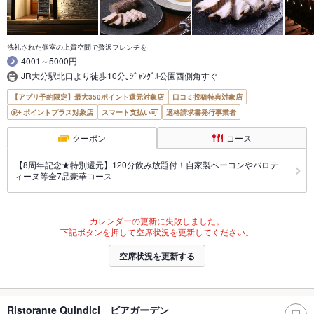
洗礼された個室の上質空間で贅沢フレンチを
4001～5000円
JR大分駅北口より徒歩10分｡ｼﾞｬﾝｸﾞﾙ公園西側角すぐ
【アプリ予約限定】最大350ポイント還元対象店
口コミ投稿特典対象店
ポイントプラス対象店
スマート支払い可
適格請求書発行事業者
クーポン
コース
【8周年記念★特別還元】120分飲み放題付！自家製ベーコンやバロテ
ィーヌ等全7品豪華コース
カレンダーの更新に失敗しました。
下記ボタンを押して空席状況を更新してください。
空席状況を更新する
Ristorante Quindici ビアガーデン