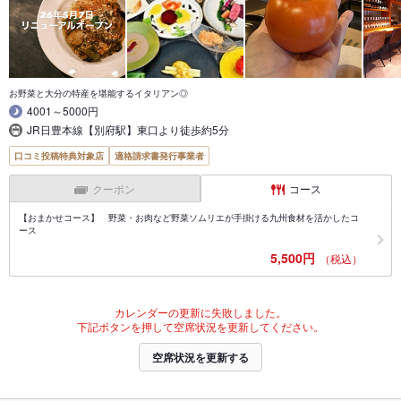
お野菜と大分の特産を堪能するイタリアン◎
4001～5000円
JR日豊本線【別府駅】東口より徒歩約5分
口コミ投稿特典対象店
適格請求書発行事業者
クーポン
コース
【おまかせコース】 野菜・お肉など野菜ソムリエが手掛ける九州食材を活かしたコ
ース
5,500円
（税込）
カレンダーの更新に失敗しました。
下記ボタンを押して空席状況を更新してください。
空席状況を更新する