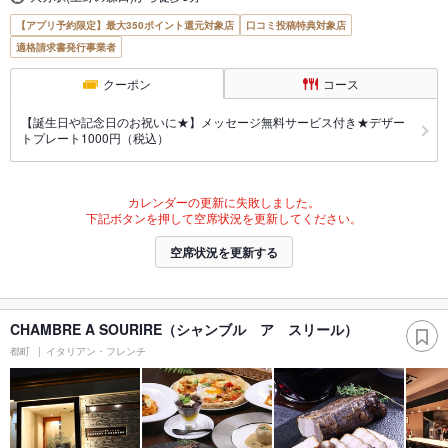
【アプリ予約限定】最大350ポイント還元対象店
口コミ投稿特典対象店
適格請求書発行事業者
クーポン
コース
【誕生日や記念日のお祝いに★】メッセージ無料サービス付き★デザー
トプレート1000円（税込）
カレンダーの更新に失敗しました。
下記ボタンを押して空席状況を更新してください。
空席状況を更新する
CHAMBRE A SOURIRE（シャンブル ア スリール）
都町
イタリアン・フレンチ