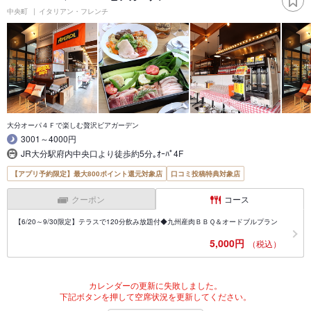
中央町
イタリアン・フレンチ
大分オーパ４Ｆで楽しむ贅沢ビアガーデン
3001～4000円
JR大分駅府内中央口より徒歩約5分｡ｵｰﾊﾟ4F
【アプリ予約限定】最大800ポイント還元対象店
口コミ投稿特典対象店
クーポン
コース
【6/20～9/30限定】テラスで120分飲み放題付◆九州産肉ＢＢＱ＆オードブルプラン
5,000円
（税込）
カレンダーの更新に失敗しました。
下記ボタンを押して空席状況を更新してください。