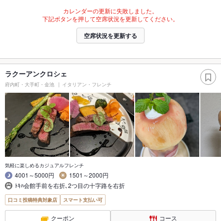
カレンダーの更新に失敗しました。
下記ボタンを押して空席状況を更新してください。
空席状況を更新する
ラクーアンクロシェ
府内町・大手町・金池
イタリアン・フレンチ
気軽に楽しめるカジュアルフレンチ
4001～5000円
1501～2000円
ﾄｷﾊ会館手前を右折､2つ目の十字路を右折
口コミ投稿特典対象店
スマート支払い可
クーポン
コース