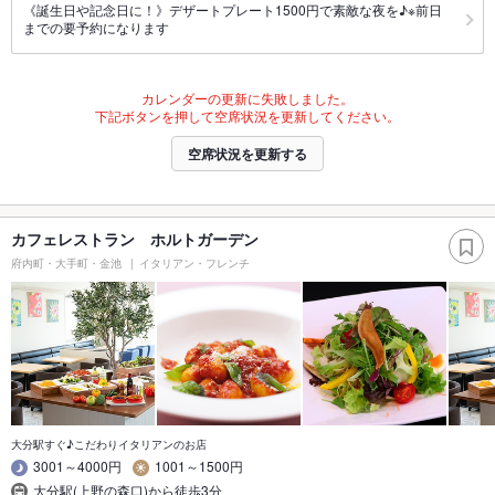
《誕生日や記念日に！》デザートプレート1500円で素敵な夜を♪※前日
までの要予約になります
カレンダーの更新に失敗しました。
下記ボタンを押して空席状況を更新してください。
空席状況を更新する
カフェレストラン ホルトガーデン
府内町・大手町・金池
イタリアン・フレンチ
大分駅すぐ♪こだわりイタリアンのお店
3001～4000円
1001～1500円
大分駅(上野の森口)から徒歩3分