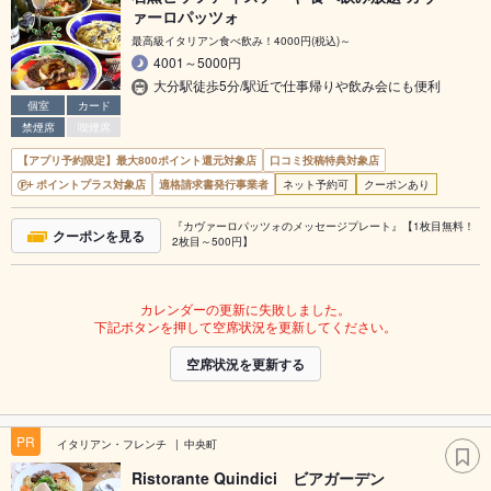
ァーロパッツォ
最高級イタリアン食べ飲み！4000円(税込)～
4001～5000円
大分駅徒歩5分/駅近で仕事帰りや飲み会にも便利
個室
カード
禁煙席
喫煙席
【アプリ予約限定】最大800ポイント還元対象店
口コミ投稿特典対象店
ポイントプラス対象店
適格請求書発行事業者
ネット予約可
クーポンあり
『カヴァーロパッツォのメッセージプレート』【1枚目無料！
クーポンを見る
2枚目～500円】
カレンダーの更新に失敗しました。
下記ボタンを押して空席状況を更新してください。
空席状況を更新する
PR
イタリアン・フレンチ
中央町
Ristorante Quindici ビアガーデン