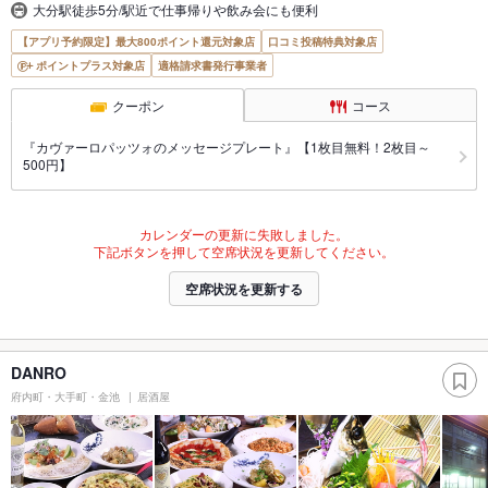
大分駅徒歩5分/駅近で仕事帰りや飲み会にも便利
【アプリ予約限定】最大800ポイント還元対象店
口コミ投稿特典対象店
ポイントプラス対象店
適格請求書発行事業者
クーポン
コース
『カヴァーロパッツォのメッセージプレート』【1枚目無料！2枚目～
500円】
カレンダーの更新に失敗しました。
下記ボタンを押して空席状況を更新してください。
空席状況を更新する
DANRO
府内町・大手町・金池
居酒屋