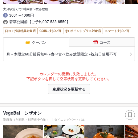
大分駅近くで3時間食べ飲み放題
3001～4000円
若草公園前【ご予約097-533-8550】
口コミ投稿特典対象店
COIN+支払い可
ポイントプラス対象店
スマート支払い可
クーポン
コース
月～木限定60分延長無料 ※食べ食べ飲み放題限定 ※祝前日使用不可
カレンダーの更新に失敗しました。
下記ボタンを押して空席状況を更新してください。
空席状況を更新する
VegeBal シザオン
別府市（別府駅・別府市中心地）
ダイニングバー・バル