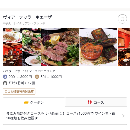
ヴィア デッラ キエーザ
中央町
イタリアン・フレンチ
パスタ・ピザ・ワイン・スパークリング
2001～3000円
501～1000円
ｶﾞﾚﾘｱ竹町ﾛｰｿﾝ側
口コミ投稿特典対象店
クーポン
コース
各飲み放題付きコースをより豪華に！ コース+1500円で ワイン赤・白
10種類も飲み放題★