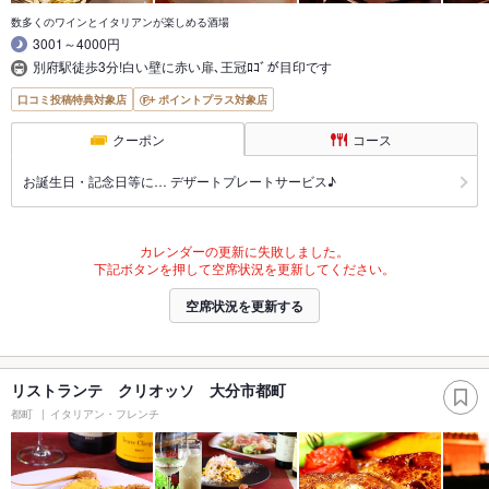
数多くのワインとイタリアンが楽しめる酒場
3001～4000円
別府駅徒歩3分!白い壁に赤い扉､王冠ﾛｺﾞが目印です
口コミ投稿特典対象店
ポイントプラス対象店
クーポン
コース
お誕生日・記念日等に… デザートプレートサービス♪
カレンダーの更新に失敗しました。
下記ボタンを押して空席状況を更新してください。
空席状況を更新する
リストランテ クリオッソ 大分市都町
都町
イタリアン・フレンチ