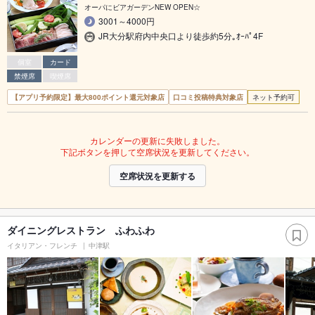
オーパにビアガーデンNEW OPEN☆
3001～4000円
JR大分駅府内中央口より徒歩約5分｡ｵｰﾊﾟ4F
個室
カード
禁煙席
喫煙席
【アプリ予約限定】最大800ポイント還元対象店
口コミ投稿特典対象店
ネット予約可
カレンダーの更新に失敗しました。
下記ボタンを押して空席状況を更新してください。
空席状況を更新する
ダイニングレストラン ふわふわ
イタリアン・フレンチ
中津駅