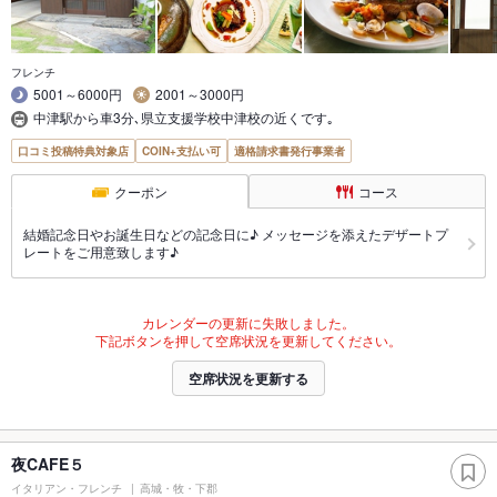
フレンチ
5001～6000円
2001～3000円
中津駅から車3分､県立支援学校中津校の近くです｡
口コミ投稿特典対象店
COIN+支払い可
適格請求書発行事業者
クーポン
コース
結婚記念日やお誕生日などの記念日に♪ メッセージを添えたデザートプ
レートをご用意致します♪
カレンダーの更新に失敗しました。
下記ボタンを押して空席状況を更新してください。
空席状況を更新する
夜CAFE５
イタリアン・フレンチ
高城・牧・下郡