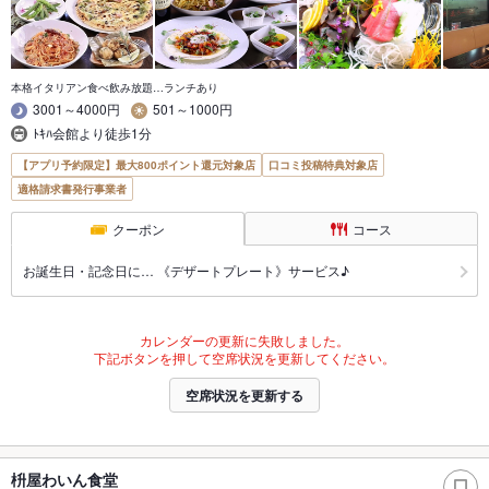
本格イタリアン食べ飲み放題…ランチあり
3001～4000円
501～1000円
ﾄｷﾊ会館より徒歩1分
【アプリ予約限定】最大800ポイント還元対象店
口コミ投稿特典対象店
適格請求書発行事業者
クーポン
コース
お誕生日・記念日に… 《デザートプレート》サービス♪
カレンダーの更新に失敗しました。
下記ボタンを押して空席状況を更新してください。
空席状況を更新する
枡屋わいん食堂