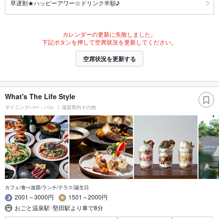
早遅割★ハッピーアワー☆ドリンク半額♪
カレンダーの更新に失敗しました。
下記ボタンを押して空席状況を更新してください。
空席状況を更新する
What's The Life Style
ダイニングバー・バル
滋賀県内その他
カフェ/食べ放題/ランチ/テラス/誕生日
2001～3000円
1501～2000円
おごと温泉駅･堅田駅より車で8分