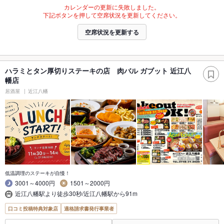
カレンダーの更新に失敗しました。
下記ボタンを押して空席状況を更新してください。
空席状況を更新する
ハラミとタン厚切りステーキの店 肉バル ガブット 近江八
幡店
居酒屋
近江八幡
低温調理のステーキが自慢！
3001～4000円
1501～2000円
近江八幡駅より徒歩30秒/近江八幡駅から91m
口コミ投稿特典対象店
適格請求書発行事業者