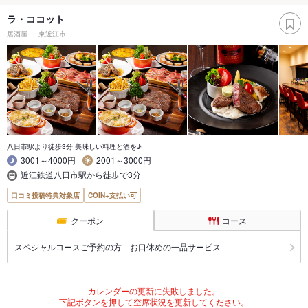
ラ・ココット
居酒屋
東近江市
八日市駅より徒歩3分 美味しい料理と酒を♪
3001～4000円
2001～3000円
近江鉄道八日市駅から徒歩で3分
口コミ投稿特典対象店
COIN+支払い可
クーポン
コース
スペシャルコースご予約の方 お口休めの一品サービス
カレンダーの更新に失敗しました。
下記ボタンを押して空席状況を更新してください。