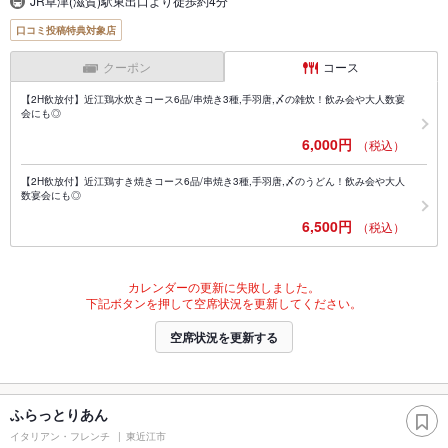
JR草津(滋賀)駅東出口より徒歩約4分
口コミ投稿特典対象店
クーポン
コース
【2H飲放付】近江鶏水炊きコース6品/串焼き3種,手羽唐,〆の雑炊！飲み会や大人数宴
会にも◎
6,000円
（税込）
【2H飲放付】近江鶏すき焼きコース6品/串焼き3種,手羽唐,〆のうどん！飲み会や大人
数宴会にも◎
6,500円
（税込）
カレンダーの更新に失敗しました。
下記ボタンを押して空席状況を更新してください。
空席状況を更新する
ふらっとりあん
イタリアン・フレンチ
東近江市