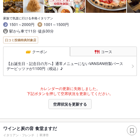
家族で気楽に行ける本格イタリアン
1501～2000円
1001～1500円
駅から車で11分･徒歩30分
口コミ投稿特典対象店
クーポン
コース
【お誕生日・記念日の方へ】通常メニューにないVANSAN特製バース
デーピッツァが1100円（税込）♪
カレンダーの更新に失敗しました。
下記ボタンを押して空席状況を更新してください。
空席状況を更新する
ワインと炭の音 食堂ますだ
イタリアン・フレンチ
草津市