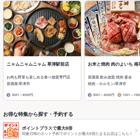
ニャムニャムニャム 草津駅前店
お米と焼肉 肉のよいち 南
お肉も野菜も楽しめる食べ放題専門店
居酒屋 飲み放題 焼肉 宴会
居酒屋/草津市
焼肉・ホルモン/草津市
3001～4000円
3001～4000円
1001～150
お得な特集から探す・予約する
ポイントプラスで最大8倍
対象日時のネット予約でポイントが最大8倍たまるお店はこちら！