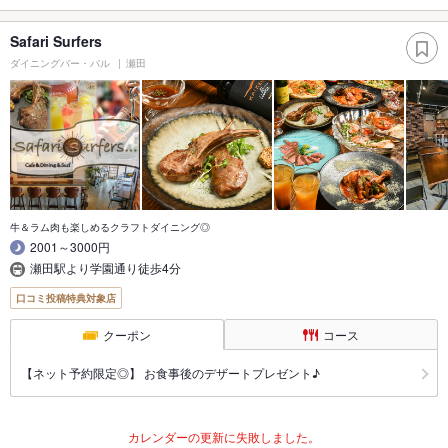
Safari Surfers
ダイニングバー・バル
瀬田
牛＆ラム肉も楽しめるクラフトダイニング◎
2001～3000円
瀬田駅より学園通り徒歩4分
口コミ投稿特典対象店
クーポン
コース
【ネット予約限定◎】 お食事後のデザートプレゼント♪
カレンダーの更新に失敗しました。