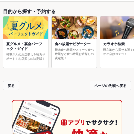
目的から探す・予約する
夏グルメ・宴会パーフ
食べ放題ナビゲーター
カラオケ検索
ェクトガイド
焼肉食べ放題やスイーツ食べ
現在地から探せる近く
放題など食べ放題お店探しの
オケ店はコチラ！
幹事さんのお店探しを強力サ
決定版！
ポート！お店探しの決定版！
戻る
ページの先頭へ戻る