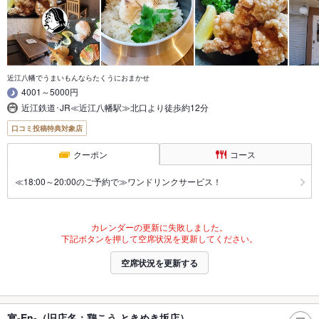
近江八幡でうまいもんならたくうにおまかせ
4001～5000円
近江鉄道･JR≪近江八幡駅≫北口より徒歩約12分
口コミ投稿特典対象店
クーポン
コース
≪18:00～20:00のご予約で≫ワンドリンクサービス！
カレンダーの更新に失敗しました。
下記ボタンを押して空席状況を更新してください。
空席状況を更新する
宴-En-（旧店名：鶏こう ときめき坂店）