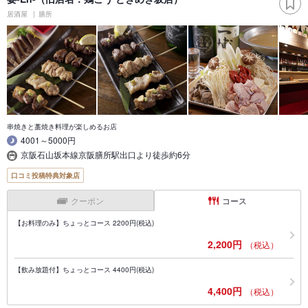
居酒屋
膳所
串焼きと藁焼き料理が楽しめるお店
4001～5000円
京阪石山坂本線京阪膳所駅出口より徒歩約6分
口コミ投稿特典対象店
クーポン
コース
【お料理のみ】ちょっとコース 2200円(税込)
2,200円
（税込）
【飲み放題付】ちょっとコース 4400円(税込)
4,400円
（税込）