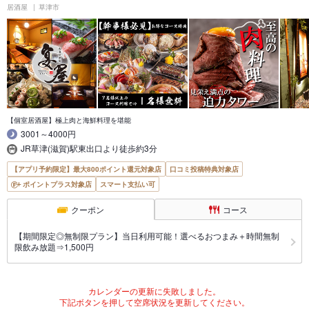
居酒屋
草津市
【個室居酒屋】極上肉と海鮮料理を堪能
3001～4000円
JR草津(滋賀)駅東出口より徒歩約3分
【アプリ予約限定】最大800ポイント還元対象店
口コミ投稿特典対象店
ポイントプラス対象店
スマート支払い可
クーポン
コース
【期間限定◎無制限プラン】当日利用可能！選べるおつまみ＋時間無制
限飲み放題⇒1,500円
カレンダーの更新に失敗しました。
下記ボタンを押して空席状況を更新してください。