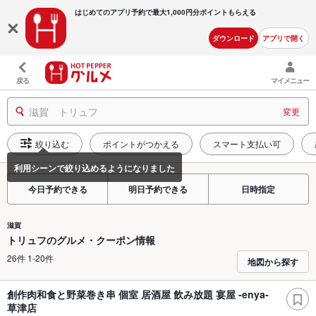
はじめてのアプリ予約で最大
1,000円分ポイントもらえる
ダウンロード
アプリで開く
戻る
マイメニュー
滋賀 トリュフ
変更
絞り込む
ポイントがつかえる
スマート支払い可
今日予約できる
明日予約できる
日時指定
滋賀
トリュフのグルメ・クーポン情報
26件 1-20件
地図から探す
創作肉和食と野菜巻き串 個室 居酒屋 飲み放題 宴屋 -enya-
草津店