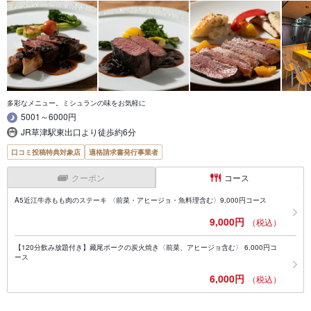
多彩なメニュー。ミシュランの味をお気軽に
5001～6000円
JR草津駅東出口より徒歩約6分
口コミ投稿特典対象店
適格請求書発行事業者
クーポン
コース
A5近江牛赤もも肉のステーキ 〈前菜・アヒージョ・魚料理含む〉9,000円コース
9,000円
（税込）
【120分飲み放題付き】藏尾ポークの炭火焼き〈前菜、アヒージョ含む〉 6,000円コ
ース
6,000円
（税込）