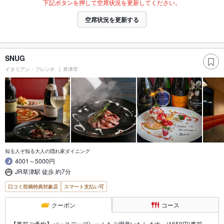
下記ボタンを押して空席状況を更新してください。
空席状況を更新する
SNUG
イタリアン・フレンチ
草津市
知る人ぞ知る大人の隠れ家ダイニング
4001～5000円
JR草津駅 徒歩 約7分
口コミ投稿特典対象店
スマート支払い可
クーポン
コース
【事前ご予約】バースデープレートをご用意いたします。(1650円)事前