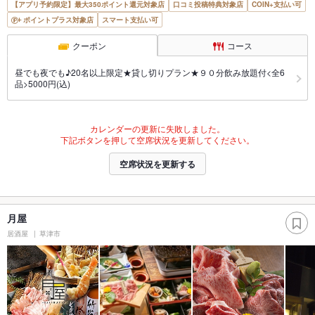
【アプリ予約限定】最大350ポイント還元対象店
口コミ投稿特典対象店
COIN+支払い可
ポイントプラス対象店
スマート支払い可
クーポン
コース
昼でも夜でも♪20名以上限定★貸し切りプラン★９０分飲み放題付<全6
品>5000円(込)
カレンダーの更新に失敗しました。
下記ボタンを押して空席状況を更新してください。
空席状況を更新する
月屋
居酒屋
草津市