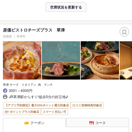
空席状況を更新する
原価ビストロチーズプラス 草津
居酒屋
草津市
草津 チーズ イタリアン 肉 ランチ
3001～4000円
JR草津駅からすぐ!徒歩5分の好立地♪
【アプリ予約限定】最大350ポイント還元対象店
口コミ投稿特典対象店
ポイントプラス対象店
スマート支払い可
クーポン
コース