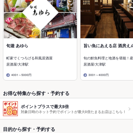
旬遊 あゆら
旨い魚にあえる店 酒房え
町家でくつろげる和風居酒屋
旬の鮮魚料理と地酒を堪能！
居酒屋/大津駅
居酒屋/大津駅
4001～5000円
3001～4000円
お得な特集から探す・予約する
ポイントプラスで最大8倍
対象日時のネット予約でポイントが最大8倍たまるお店はこちら！
目的から探す・予約する