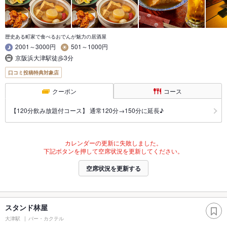
歴史ある町家で食べるおでんが魅力の居酒屋
2001～3000円
501～1000円
京阪浜大津駅徒歩3分
口コミ投稿特典対象店
クーポン
コース
【120分飲み放題付コース】 通常120分→150分に延長♪
カレンダーの更新に失敗しました。
下記ボタンを押して空席状況を更新してください。
空席状況を更新する
スタンド林屋
大津駅
バー・カクテル