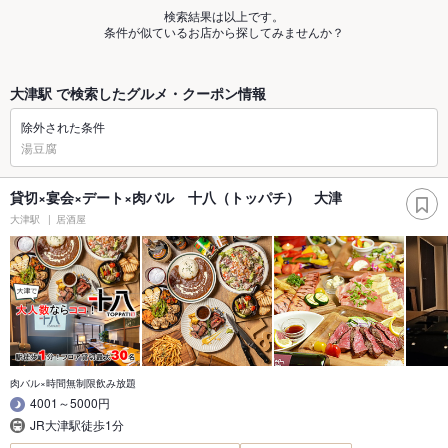
検索結果は以上です。
条件が似ているお店から探してみませんか？
大津駅 で検索したグルメ・クーポン情報
除外された条件
湯豆腐
貸切×宴会×デート×肉バル 十八（トッパチ） 大津
大津駅
居酒屋
肉バル×時間無制限飲み放題
4001～5000円
JR大津駅徒歩1分