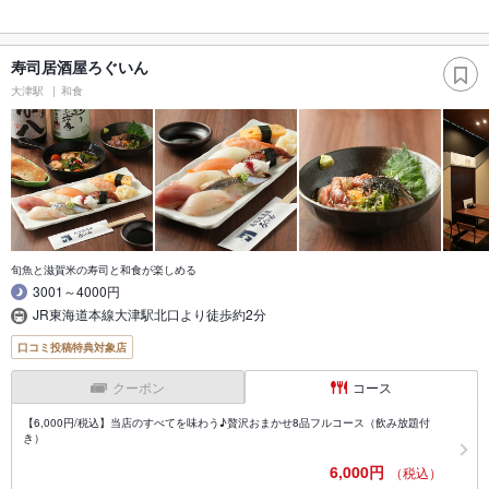
寿司居酒屋ろぐいん
大津駅
和食
旬魚と滋賀米の寿司と和食が楽しめる
3001～4000円
JR東海道本線大津駅北口より徒歩約2分
口コミ投稿特典対象店
クーポン
コース
【6,000円/税込】当店のすべてを味わう♪贅沢おまかせ8品フルコース（飲み放題付
き）
6,000円
（税込）