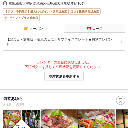
京阪線浜大津駅徒歩約5分/JR線大津駅徒歩約10分
【アプリ予約限定】最大800ポイント還元対象店
口コミ投稿特典対象店
ポイントプラス対象店
クーポン
コース
【記念日・誕生日・晴れの日に】サプライズプレート★特別プレゼン
ト！
カレンダーの更新に失敗しました。
下記ボタンを押して空席状況を更新してください。
空席状況を更新する
旬遊あゆら
大津駅
居酒屋