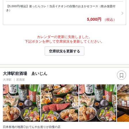
【5,000円/税込】迷ったらコレ！当店イチオシの自慢のおまかせコース（飲み放題付
き）
5,000円
（税込）
カレンダーの更新に失敗しました。
下記ボタンを押して空席状況を更新してください。
空席状況を更新する
大津駅前酒場 ゑいじん
大津駅
居酒屋
日本各地の地酒◎おでんやお造りが自慢の店