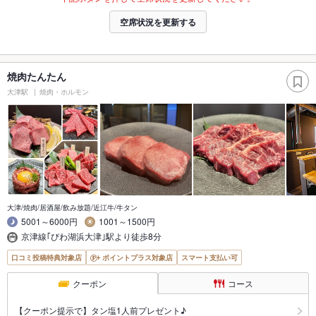
空席状況を更新する
焼肉たんたん
大津駅
焼肉・ホルモン
大津/焼肉/居酒屋/飲み放題/近江牛/牛タン
5001～6000円
1001～1500円
京津線｢びわ湖浜大津｣駅より徒歩8分
口コミ投稿特典対象店
ポイントプラス対象店
スマート支払い可
クーポン
コース
【クーポン提示で】タン塩1人前プレゼント♪