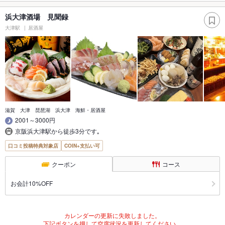
浜大津酒場 見聞録
大津駅
居酒屋
滋賀 大津 琵琶湖 浜大津 海鮮・居酒屋
2001～3000円
京阪浜大津駅から徒歩3分です｡
口コミ投稿特典対象店
COIN+支払い可
クーポン
コース
お会計10%OFF
カレンダーの更新に失敗しました。
下記ボタンを押して空席状況を更新してください。