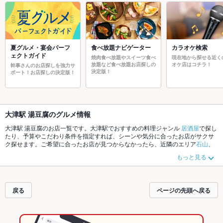
夏グルメ・宴会パーフ
食べ放題ナビゲーター
カラオケ検索
ェクトガイド
焼肉食べ放題やスイーツ食べ
現在地から探せる近く
放題など食べ放題お店探しの
オケ店はコチラ！
幹事さんのお店探しを強力サ
決定版！
ポート！お店探しの決定版！
大津駅 湯豆腐のグルメ情報
大津駅 湯豆腐のお店一覧です。大津駅でおすすめの料理ジャンル
居酒屋
で探し
たり、予算やこだわり条件を指定すれば、シーンや気分に合ったお店がサクサ
ク探せます。ご希望に合ったお店が見つからなかったら、近隣のエリア
石山
、
大津駅
、
堅田
もチェックしてみてください。ホットペッパーグルメなら、お得
もっと見る
なクーポンはもちろん、こだわりメニュー
からあげ
、
お茶漬け
、
手羽先
や季節
のおすすめ料理など、お店の最新情報をご紹介しているので安心！24時間使え
る簡単便利なネット予約が使えるお店も拡大中です。友達どうしの飲み会に
も、会社の宴会にも、デートやパーティーにもお得に便利にホットペッパーグ
戻る
ページの先頭へ戻る
ルメをご利用ください。