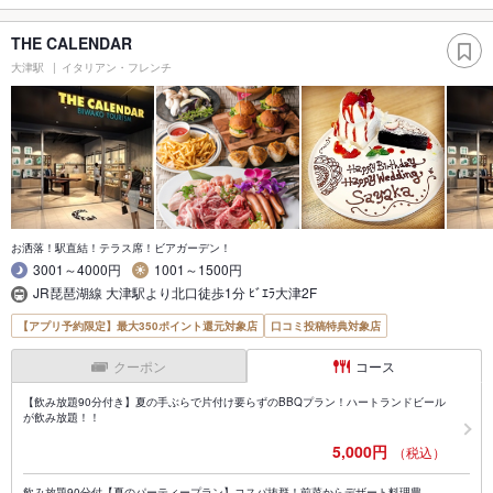
THE CALENDAR
大津駅
イタリアン・フレンチ
お洒落！駅直結！テラス席！ビアガーデン！
3001～4000円
1001～1500円
JR琵琶湖線 大津駅より北口徒歩1分 ﾋﾞｴﾗ大津2F
【アプリ予約限定】最大350ポイント還元対象店
口コミ投稿特典対象店
クーポン
コース
【飲み放題90分付き】夏の手ぶらで片付け要らずのBBQプラン！ハートランドビール
が飲み放題！！
5,000円
（税込）
飲み放題90分付【夏のパーティープラン】コスパ抜群！前菜からデザート料理豊