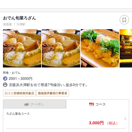
おでん旬菜ろざん
居酒屋
大津駅
和食・おでん
2001～3000円
京阪浜大津駅を出て県道7号線沿い､徒歩3分です｡
口コミ投稿特典対象店
適格請求書発行事業者
クーポン
コース
ろざん宴会コース
3,000円
（税込）