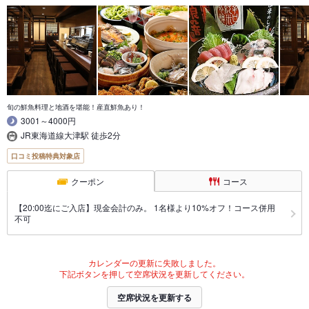
旬の鮮魚料理と地酒を堪能！産直鮮魚あり！
3001～4000円
JR東海道線大津駅 徒歩2分
口コミ投稿特典対象店
クーポン
コース
【20:00迄にご入店】現金会計のみ。 1名様より10%オフ！コース併用
不可
カレンダーの更新に失敗しました。
下記ボタンを押して空席状況を更新してください。
空席状況を更新する