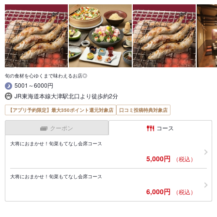
旬の食材を心ゆくまで味わえるお店◎
5001～6000円
JR東海道本線大津駅北口より徒歩約2分
【アプリ予約限定】最大350ポイント還元対象店
口コミ投稿特典対象店
クーポン
コース
大将におまかせ！旬菜もてなし会席コース
5,000円
（税込）
大将におまかせ！旬菜もてなし会席コース
6,000円
（税込）