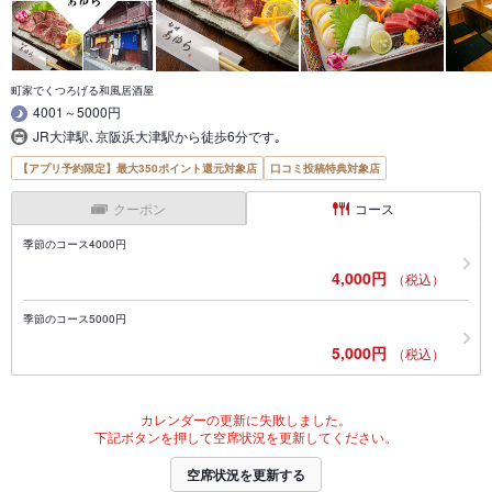
町家でくつろげる和風居酒屋
4001～5000円
JR大津駅､京阪浜大津駅から徒歩6分です｡
【アプリ予約限定】最大350ポイント還元対象店
口コミ投稿特典対象店
クーポン
コース
季節のコース4000円
4,000円
（税込）
季節のコース5000円
5,000円
（税込）
カレンダーの更新に失敗しました。
下記ボタンを押して空席状況を更新してください。
空席状況を更新する