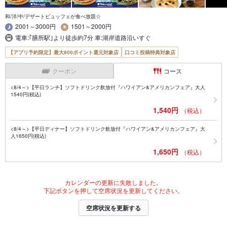
和/洋/中/デザートビュッフェが食べ放題☆
2001～3000円
1501～2000円
電車:｢膳所駅｣より徒歩約7分 車:湖岸道路沿いすぐ
【アプリ予約限定】最大800ポイント還元対象店
口コミ投稿特典対象店
クーポン
コース
<8/4～>【平日ランチ】ソフトドリンク飲放付『ハワイアン&アメリカンフェア』大人
1540円(税込)
1,540円
（税込）
<8/4～>【平日ディナー】ソフトドリンク飲放付『ハワイアン&アメリカンフェア』大
人1650円(税込)
1,650円
（税込）
カレンダーの更新に失敗しました。
下記ボタンを押して空席状況を更新してください。
空席状況を更新する