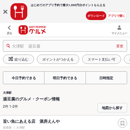
はじめてのアプリ予約で最大
1,000円分ポイントもらえる
ダウンロード
アプリで開く
戻る
マイメニュー
大津駅 湯豆腐
変更
絞り込む
ポイントがつかえる
スマート支払い可
今日予約できる
明日予約できる
日時指定
大津駅
湯豆腐のグルメ・クーポン情報
2件 1-2件
地図から探す
旨い魚にあえる店 酒房えんや
居酒屋
大津駅