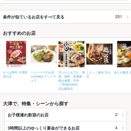
251
条件が似ているお店をすべて見る
おすすめのお店
かっぱ寿司 大津尾
ハンバーグのお店
天ぷらとおでん 海
じとっこ組合 石山
あたか飯店 
花川店
Landweg ランドヴ
鮮 個室 居酒屋
店
ェグ
飲み放題 天串
（TENGUSHI）
石山駅前店
大津で、特集・シーンから探す
2
お子様連れ歓迎のお店
4
3時間以上のゆっくり宴会ができるお店