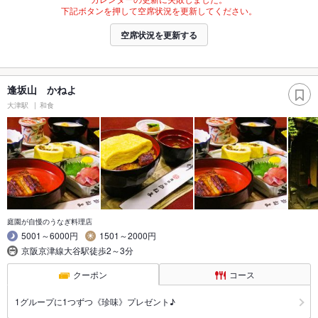
下記ボタンを押して空席状況を更新してください。
空席状況を更新する
逢坂山 かねよ
大津駅
和食
庭園が自慢のうなぎ料理店
5001～6000円
1501～2000円
京阪京津線大谷駅徒歩2～3分
クーポン
コース
1グループに1つずつ《珍味》プレゼント♪