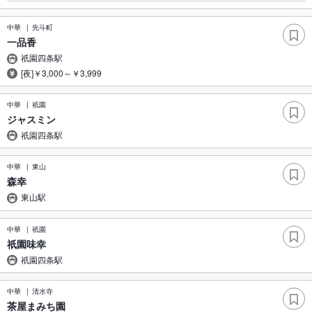
中華
先斗町
一品香
祇園四条駅
[夜]￥3,000～￥3,999
中華
祇園
ジャスミン
祇園四条駅
中華
東山
森幸
東山駅
中華
祇園
祇園味幸
祇園四条駅
中華
清水寺
茶屋まみち園