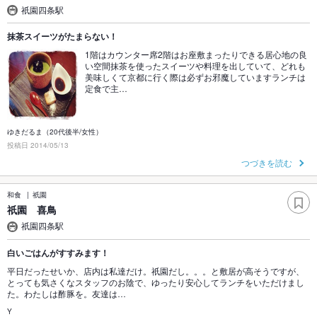
祇園四条駅
抹茶スイーツがたまらない！
1階はカウンター席2階はお座敷まったりできる居心地の良
い空間抹茶を使ったスイーツや料理を出していて、どれも
美味しくて京都に行く際は必ずお邪魔していますランチは
定食で主…
ゆきだるま（20代後半/女性）
投稿日 2014/05/13
つづきを読む
和食
祇園
祇園 喜鳥
祇園四条駅
白いごはんがすすみます！
平日だったせいか、店内は私達だけ。祇園だし。。。と敷居が高そうですが、
とっても気さくなスタッフのお陰で、ゆったり安心してランチをいただけまし
た。わたしは酢豚を。友達は…
Y