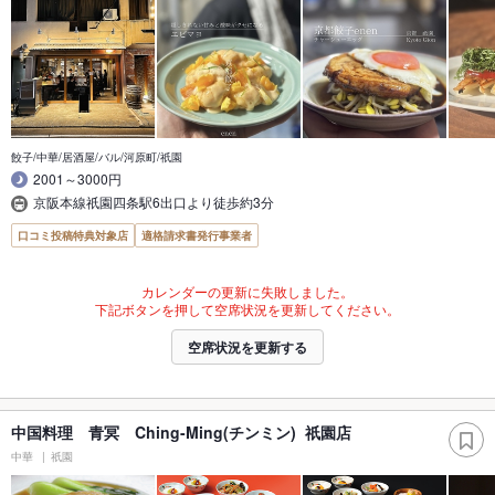
餃子/中華/居酒屋/バル/河原町/祇園
2001～3000円
京阪本線祇園四条駅6出口より徒歩約3分
口コミ投稿特典対象店
適格請求書発行事業者
カレンダーの更新に失敗しました。
下記ボタンを押して空席状況を更新してください。
空席状況を更新する
中国料理 青冥 Ching-Ming(チンミン) 祇園店
中華
祇園