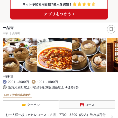
一品香
中華
先斗町
中華料理
2001～3000円
1001～1500円
阪急河原町駅より徒歩3分/京阪四条駅より徒歩7分
口コミ投稿特典対象店
クーポン
コース
お一人様一枚フカヒレコース（８品）7700→6800（税込）飲み放題付