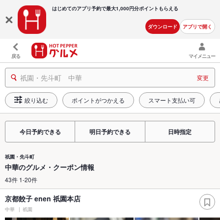
はじめてのアプリ予約で最大
1,000円分ポイントもらえる
ダウンロード
アプリで開く
戻る
マイメニュー
祇園・先斗町 中華
変更
絞り込む
ポイントがつかえる
スマート支払い可
今日予約できる
明日予約できる
日時指定
祇園・先斗町
中華のグルメ・クーポン情報
43件 1-20件
京都餃子 enen 祇園本店
中華
祇園