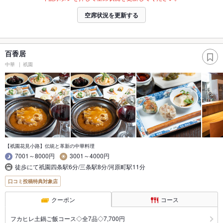
空席状況を更新する
百香居
中華
祇園
【祇園花見小路】伝統と革新の中華料理
7001～8000円
3001～4000円
徒歩にて祇園四条駅6分/三条駅8分/河原町駅11分
口コミ投稿特典対象店
クーポン
コース
フカヒレ土鍋ご飯コース◇全7品◇7,700円