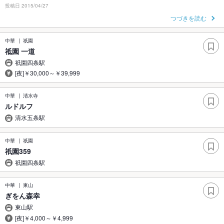
投稿日 2015/04/27
つづきを読む
中華
祇園
祗園 一道
祇園四条駅
[夜]￥30,000～￥39,999
中華
清水寺
ルドルフ
清水五条駅
中華
祇園
祇園359
祇園四条駅
中華
東山
ぎをん森幸
東山駅
[夜]￥4,000～￥4,999