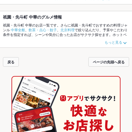
祇園・先斗町 中華のグルメ情報
祇園・先斗町 中華のお店一覧です。さらに祇園・先斗町でおすすめの料理ジャ
ンル
中華全般
、
飲茶・点心・餃子
、
北京料理
で絞り込んだり、予算やこだわり
条件を指定すれば、シーンや気分に合ったお店がサクサク探せます。ホットペ
ッパーグルメなら、お得なクーポンはもちろん、こだわりメニュー
酢豚
、
麻婆
もっと見る
豆腐
、
杏仁豆腐
や季節のおすすめ料理など、お店の最新情報をご紹介している
ので安心！24時間使える簡単便利なネット予約が使えるお店も拡大中です。友
達どうしの飲み会にも、会社の宴会にも、デートやパーティーにもお得に便利
にホットペッパーグルメをご利用ください。
戻る
ページの先頭へ戻る