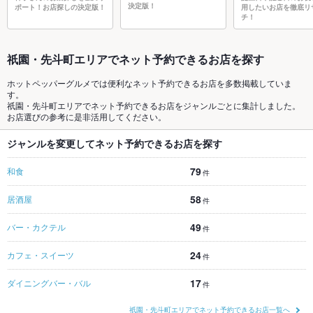
決定版！
ポート！お店探しの決定版！
用したいお店を徹底リ
チ！
祇園・先斗町エリアでネット予約できるお店を探す
ホットペッパーグルメでは便利なネット予約できるお店を多数掲載していま
す。
祇園・先斗町エリアでネット予約できるお店をジャンルごとに集計しました。
お店選びの参考に是非活用してください。
ジャンルを変更してネット予約できるお店を探す
79
和食
件
58
居酒屋
件
49
バー・カクテル
件
24
カフェ・スイーツ
件
17
ダイニングバー・バル
件
祇園・先斗町エリアでネット予約できるお店一覧へ