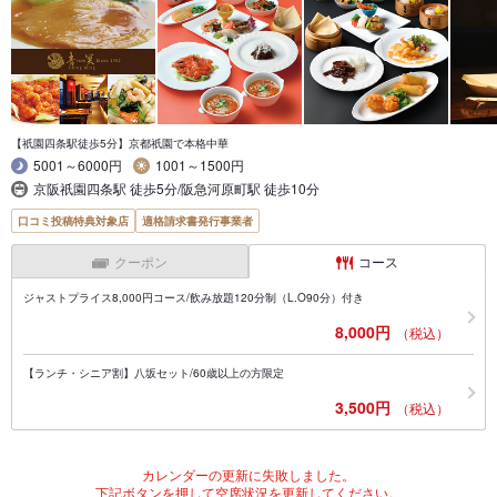
【祇園四条駅徒歩5分】京都祇園で本格中華
5001～6000円
1001～1500円
京阪祇園四条駅 徒歩5分/阪急河原町駅 徒歩10分
口コミ投稿特典対象店
適格請求書発行事業者
クーポン
コース
ジャストプライス8,000円コース/飲み放題120分制（L.O90分）付き
8,000円
（税込）
【ランチ・シニア割】八坂セット/60歳以上の方限定
3,500円
（税込）
カレンダーの更新に失敗しました。
下記ボタンを押して空席状況を更新してください。