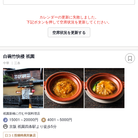
カレンダーの更新に失敗しました。
下記ボタンを押して空席状況を更新してください。
空席状況を更新する
白碗竹快楼 祇園
中華
三条
祇園新橋に佇む中国料理店
15001～20000円
4001～5000円
京阪 祇園四条駅より徒歩5分
口コミ投稿特典対象店