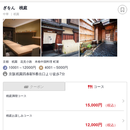
ぎをん 桃庭
中華
祇園
京都 祇園 花見小路 本格中国料理 町屋
10001～12000円
4001～5000円
京阪祇園四条駅6番出口より徒歩7分
クーポン
コース
桃庭満喫コース
15,000円
（税込）
桃庭お楽しみコース
12,000円
（税込）