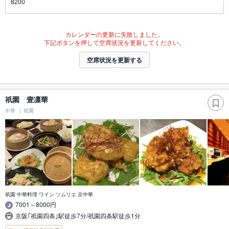
8200
カレンダーの更新に失敗しました。
下記ボタンを押して空席状況を更新してください。
空席状況を更新する
祇園 壹凛華
中華
祇園
祇園 中華料理 ワイン ソムリエ 京中華
7001～8000円
京阪｢祇園四条｣駅徒歩7分/祇園四条駅徒歩1分