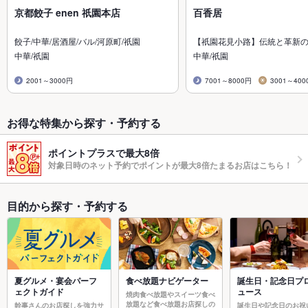
京都餃子 enen 祇園本店
百香居
餃子/中華/居酒屋/バル/河原町/祇園
【祇園花見小路】伝統と革新
中華/祇園
中華/祇園
2001～3000円
7001～8000円
3001～400
お得な特集から探す・予約する
ポイントプラスで最大8倍
対象日時のネット予約でポイントが最大8倍たまるお店はこちら！
目的から探す・予約する
夏グルメ・宴会パーフ
食べ放題ナビゲーター
誕生日・記念日プ
ェクトガイド
ュース
焼肉食べ放題やスイーツ食べ
放題など食べ放題お店探しの
幹事さんのお店探しを強力サ
誕生日や記念日のお祝