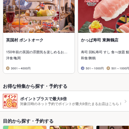
英国村 ポントオーク
かっぱ寿司 東舞鶴店
150年前の英国の雰囲気を楽しめるお…
寿司 回転寿司 すし 食べ放題 鮨
洋食/亀岡
和食/舞鶴
3001～4000円
501～1000円
501～1000
お得な特集から探す・予約する
ポイントプラスで最大8倍
対象日時のネット予約でポイントが最大8倍たまるお店はこちら！
目的から探す・予約する