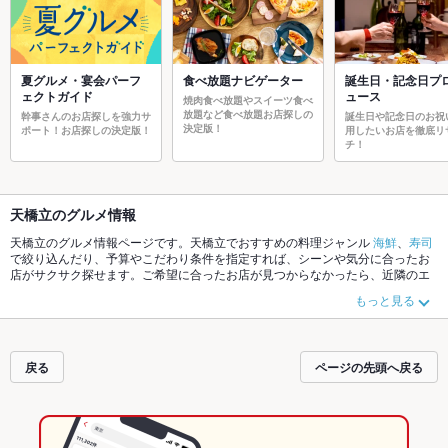
夏グルメ・宴会パーフ
食べ放題ナビゲーター
誕生日・記念日プ
ェクトガイド
ュース
焼肉食べ放題やスイーツ食べ
放題など食べ放題お店探しの
幹事さんのお店探しを強力サ
誕生日や記念日のお祝
決定版！
ポート！お店探しの決定版！
用したいお店を徹底リ
チ！
天橋立のグルメ情報
天橋立のグルメ情報ページです。天橋立でおすすめの料理ジャンル
海鮮
、
寿司
で絞り込んだり、予算やこだわり条件を指定すれば、シーンや気分に合ったお
店がサクサク探せます。ご希望に合ったお店が見つからなかったら、近隣のエ
リア
舞鶴
、
福知山
、
京都府その他
もチェックしてみてください。ホットペッパ
もっと見る
ーグルメなら、お得なクーポンはもちろん、こだわりメニュー
カニ料理
、
海鮮
丼
、
ぶりしゃぶ
や季節のおすすめ料理など、お店の最新情報をご紹介している
ので安心！24時間使える簡単便利なネット予約が使えるお店も拡大中です。友
達どうしの飲み会にも、会社の宴会にも、デートやパーティーにもお得に便利
戻る
ページの先頭へ戻る
にホットペッパーグルメをご利用ください。