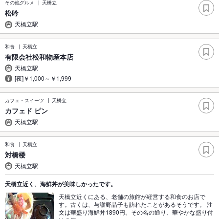
その他グルメ
天橋立
松吟
天橋立駅
和食
天橋立
有限会社松和物産本店
天橋立駅
[夜]￥1,000～￥1,999
カフェ・スイーツ
天橋立
カフェド ピン
天橋立駅
和食
天橋立
対橋楼
天橋立駅
天橋立近く、海鮮丼が美味しかったです。
天橋立近くにある、老舗の旅館が経営する和食のお店で
す。古くは、与謝野晶子も訪れたことがあるそうです。 注
文は華盛り海鮮丼1890円。その名の通り、華やかな盛り付