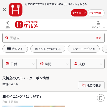
はじめてのアプリ予約で最大
1,000円分ポイントもらえる
ダウンロード
アプリで開く
戻る
マイメニュー
天橋立
変更
絞り込む
ポイントがつかえる
スマート支払い可
日付
時間
人数
天橋立のグルメ・クーポン情報
32件 1-20件
地図で表示
和ダイニング「はしだて」
和食
天橋立