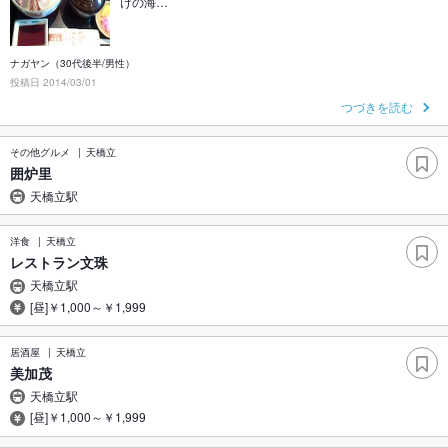
けの海…
ナガヤン（30代後半/男性）
投稿日 2014/03/01
つづきを読む
その他グルメ
天橋立
囲炉里
天橋立駅
洋食
天橋立
レストラン文珠
天橋立駅
[昼]￥1,000～￥1,999
居酒屋
天橋立
美加茂
天橋立駅
[昼]￥1,000～￥1,999