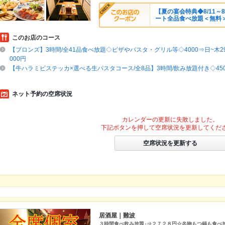
【夏の宴会特典◆8/11～
ート全品食べ放題＜無料
このお店のコース
【ブロンズ】3時間/全41品食べ放題◇ピザやパスタ・グリル等◇4000⇒日~木29
000円
【牛ハラミビステッカ×選べる生パスタコース/全8品】3時間/飲み放題付き◇4500
ネット予約の空席状況
カレンダーの更新に失敗しました。
下記ボタンを押して空席状況を更新してくだ
空席状況を更新する
居酒屋｜難波
３時間食べ飲み放題♪⇒２７２８円☆名物もつ鍋も食べ