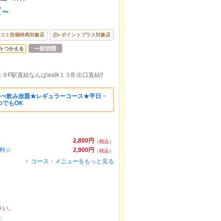
菫～
コミ投稿特典対象店
ポイントプラス対象店
トつかえる
駅直結なんばwalk１５B 出口直結!!
食べ飲み放題★レギュラーコース★平日・
つでもOK
2,800円
（税込）
無料☆
2,900円
（税込）
コース・メニューをもっと見る
さい。