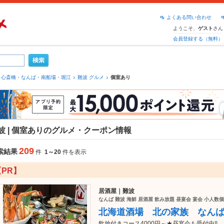
よくある問い合わせ
ようこそ、
さん
ゲスト
会員登録する（無料）
心斎橋・なんば・南船場・堀江
難波 グルメ
個室あり
波 | 個室ありのグルメ・クーポン情報
209
索結果
件
1～20
件を表示
【PR】
居酒屋｜難波
なんば 難波 海鮮 居酒屋 飲み放題 昼宴会 宴会 小人数個
北海道酒場 北の家族 なん
飲放付きコース4000円～★昼宴会も受付中!!