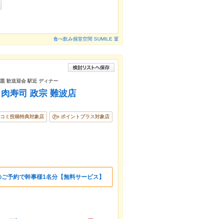
食べ飲み個室空間 SUMILE 菫
放題 歓送迎会 駅近 ディナー
と肉寿司 政宗 難波店
コミ投稿特典対象店
ポイントプラス対象店
のご予約で幹事様1名分【無料サービス】