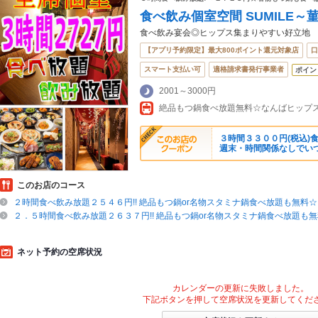
食べ飲み個室空間 SUMILE～
食べ飲み宴会◎ヒップス集まりやすい好立地
【アプリ予約限定】最大800ポイント還元対象店
口
スマート支払い可
適格請求書発行事業者
ポイン
2001～3000円
絶品もつ鍋食べ放題無料☆なんばヒップス９F
３時間３３００円(税込)
週末・時間関係なしでい
このお店のコース
２時間食べ飲み放題２５４６円!! 絶品もつ鍋or名物スタミナ鍋食べ放題も無料☆
２．５時間食べ飲み放題２６３７円!! 絶品もつ鍋or名物スタミナ鍋食べ放題も
ネット予約の空席状況
カレンダーの更新に失敗しました。
下記ボタンを押して空席状況を更新してくだ