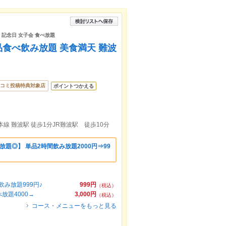
 記念日 女子会 食べ放題
品食べ飲み放題 美食満天 難波
コミ投稿特典対象店
ポイントつかえる
線 難波駅 徒歩1分JR難波駅 徒歩10分
題◎】 単品2時間飲み放題2000円⇒99
み放題999円♪
999円
（税込）
放題4000→
3,000円
（税込）
コース・メニューをもっと見る