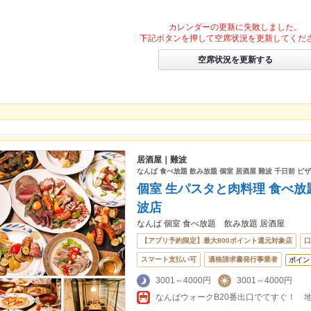
カレンダーの更新に失敗しました。
下記ボタンを押して空席状況を更新してくだ
空席状況を更新する
居酒屋｜難波
なんば 食べ放題 飲み放題 個室 居酒屋 難波 千日前 ピ
個室 生パスタと肉料理 食べ放
波店
なんば 個室 食べ放題 飲み放題 居酒屋
【アプリ予約限定】最大800ポイント還元対象店
口
スマート支払い可
適格請求書発行事業者
ポイン
3001～4000円
3001～4000円