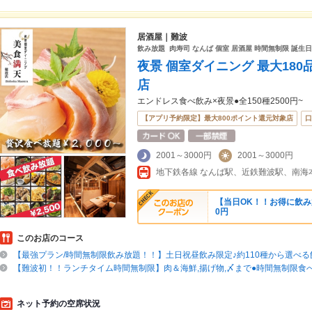
居酒屋｜難波
飲み放題 肉寿司 なんば 個室 居酒屋 時間無制限 誕生日
夜景 個室ダイニング 最大180
店
エンドレス食べ飲み×夜景●全150種2500円~
【アプリ予約限定】最大800ポイント還元対象店
口
2001～3000円
2001～3000円
地下鉄各線 なんば駅、近鉄難波駅、南海本
【当日OK！！お得に飲み放
0円
このお店のコース
【最強プラン/時間無制限飲み放題！！】土日祝昼飲み限定♪約110種から選べる飲
【難波初！！ランチタイム時間無制限】肉＆海鮮,揚げ物,〆まで●時間無制限食べ
ネット予約の空席状況