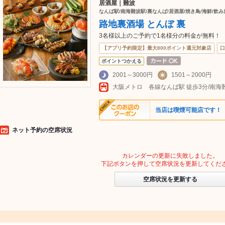
居酒屋｜難波
なんば駅/南海難波駅/裏なんば/居酒屋/焼き鳥/海鮮/飲み
路地裏酒場 とんぼ 裏
3名様以上のご予約で1名様分の料金が無料！
【アプリ予約限定】最大800ポイント還元対象店
口
ポイントつかえる
2001～3000円
1501～2000円
大阪メトロ 各線なんば駅 徒歩3分/南海
当店は喫煙可能店です！
ネット予約の空席状況
カレンダーの更新に失敗しました。
下記ボタンを押して空席状況を更新してくだ
空席状況を更新する