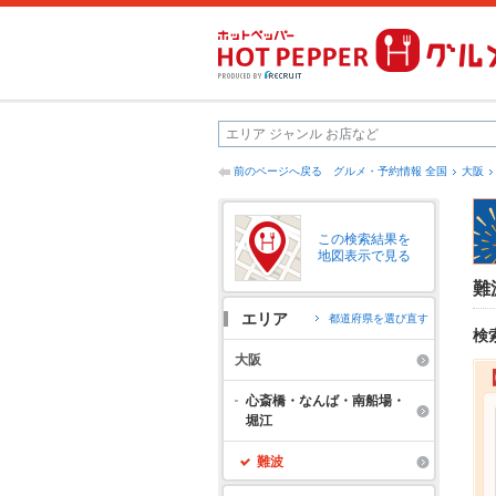
前のページへ戻る
グルメ・予約情報 全国
大阪
この検索結果を
地図表示で見る
難
エリア
都道府県を選び直す
検
大阪
心斎橋・なんば・南船場・
堀江
難波