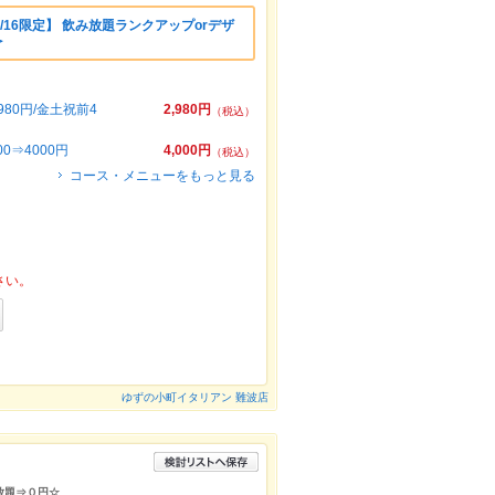
8/16限定】 飲み放題ランクアップorデザ
＞
80円/金土祝前4
2,980円
（税込）
⇒4000円
4,000円
（税込）
コース・メニューをもっと見る
さい。
ゆずの小町イタリアン 難波店
放題⇒０円☆