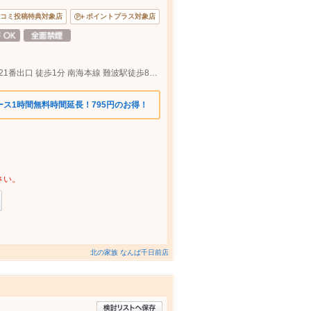
コミ投稿特典対象店
ポイントプラス対象店
地下鉄御堂筋線 なんば駅 なんばウォーク21番出口 徒歩1分 南海本線 難波駅徒歩8分 近鉄大阪難波駅 17番出口徒歩5分
ス1時間無料時間延長！795円のお得！
さい。
北の家族 なんば千日前店