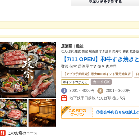
空席状況を更新する
居酒屋｜難波
なんば駅 難波 個室 居酒屋 すき焼き 肉寿司 和食 飲み
【7/11 OPEN】和牛すき焼き
難波 個室 居酒屋 すき焼き 肉寿司
【アプリ予約限定】最大800ポイント還元対象店
口
ポイントつかえる
3001～4000円
2001～3000円
地下鉄千日前線 なんば駅 徒歩6分
◎宴会特典◎ 8名様以上
このお店のコース