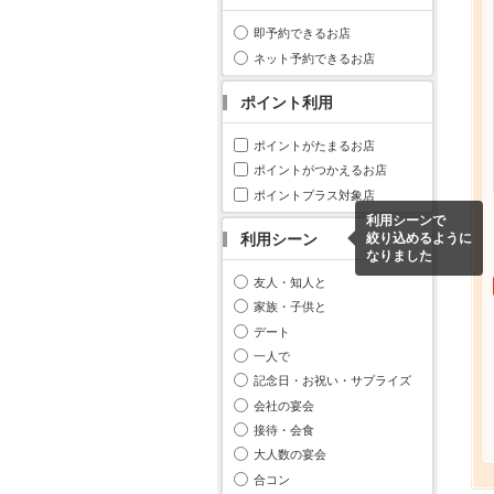
即予約できるお店
ネット予約できるお店
ポイント利用
ポイントがたまるお店
ポイントがつかえるお店
ポイントプラス対象店
利用シーンで
利用シーン
絞り込めるように
なりました
友人・知人と
家族・子供と
デート
一人で
記念日・お祝い・サプライズ
会社の宴会
接待・会食
大人数の宴会
合コン