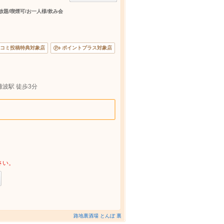
放題/喫煙可/お一人様/飲み会
コミ投稿特典対象店
ポイントプラス対象店
難波駅 徒歩3分
さい。
路地裏酒場 とんぼ 裏