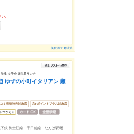
さい。
美食満天 難波店
ザ 学生 女子会 誕生日ランチ
題 ゆずの小町イタリアン 難
コミ投稿特典対象店
ポイントプラス対象店
トつかえる
なんばウォークB20番出口でてすぐ！ 地下鉄 御堂筋線・千日前線 なんば駅/近鉄日本橋より徒歩2分！