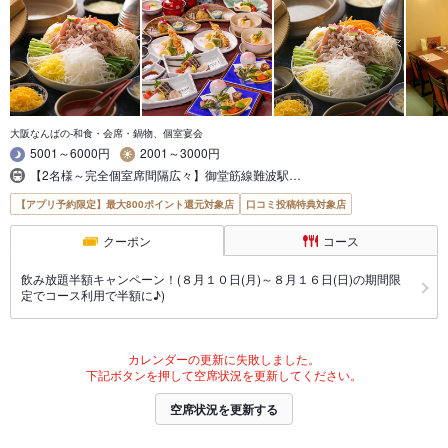
大阪なんばの-和食・会席・鍋物、個室宴会
5001～6000円
2001～3000円
【2名様～完全個室席間隔広々】御堂筋線難波駅…
【アプリ予約限定】最大800ポイント還元対象店
口コミ投稿特典対象店
クーポン
コース
飲み放題半額キャンペーン！(８月１０日(月)～８月１６日(日)の期間限
定でコース利用で半額に♪)
カレンダーの更新に失敗しました。
下記ボタンを押して空席状況を更新してください。
空席状況を更新する