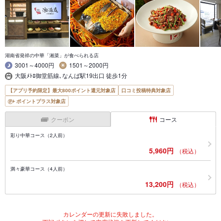
湖南省発祥の中華「湘菜」が食べられる店
3001～4000円
1501～2000円
大阪ﾒﾄﾛ御堂筋線､なんば駅19出口 徒歩1分
【アプリ予約限定】最大800ポイント還元対象店
口コミ投稿特典対象店
ポイントプラス対象店
クーポン
コース
彩り中華コース（2人前）
5,960円
（税込）
満々豪華コース（4人前）
13,200円
（税込）
カレンダーの更新に失敗しました。