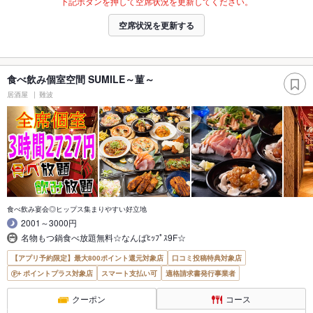
下記ボタンを押して空席状況を更新してください。
空席状況を更新する
食べ飲み個室空間 SUMILE～菫～
居酒屋
難波
食べ飲み宴会◎ヒップス集まりやすい好立地
2001～3000円
名物もつ鍋食べ放題無料☆なんばﾋｯﾌﾟｽ9F☆
【アプリ予約限定】最大800ポイント還元対象店
口コミ投稿特典対象店
ポイントプラス対象店
スマート支払い可
適格請求書発行事業者
クーポン
コース