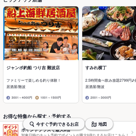
ジャンボ釣船 つり吉 難波店
すみれ横丁
ファミリーで楽しめる釣り体験！
2.5時間食べ飲み放題2799円♪
居酒屋/難波
居酒屋/難波
3001～4000円
1001～1500円
2001～3000円
お得な特集から探す・予約する
今すぐ予約できるお店
地図
ポイントプラスで最大8倍
対象日時のネット予約でポイントが最大8倍たまるお店はこちら！