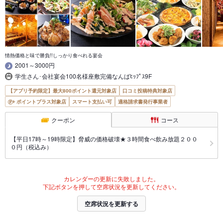
情熱価格と味で勝負!!しっかり食べれる宴会
2001～3000円
学生さん･会社宴会100名様座敷完備なんばﾋｯﾌﾟｽ9F
【アプリ予約限定】最大800ポイント還元対象店
口コミ投稿特典対象店
ポイントプラス対象店
スマート支払い可
適格請求書発行事業者
クーポン
コース
【平日17時～19時限定】脅威の価格破壊★３時間食べ飲み放題２００
０円（税込み）
カレンダーの更新に失敗しました。
下記ボタンを押して空席状況を更新してください。
空席状況を更新する