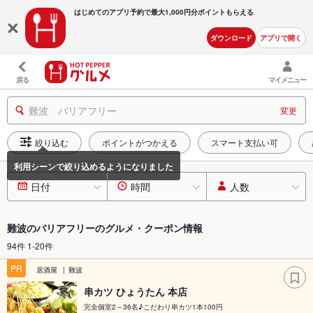
はじめてのアプリ予約で最大
1,000円分ポイントもらえる
ダウンロード
アプリで開く
戻る
マイメニュー
難波 バリアフリー
変更
絞り込む
ポイントがつかえる
スマート支払い可
日付
時間
人数
難波のバリアフリーのグルメ・クーポン情報
94件 1-20件
PR
居酒屋
難波
串カツ ひょうたん 本店
完全個室2～36名♪こだわり串カツ1本100円