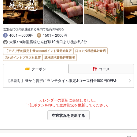
送別会に◎高級感溢れる店内で最高の時間を
4001～5000円
1501～2000円
大阪ﾒﾄﾛ御堂筋線なんば駅19出口より徒歩約2分
【アプリ予約限定】最大800ポイント還元対象店
口コミ投稿特典対象店
ポイントプラス対象店
適格請求書発行事業者
クーポン
コース
【早割り】昼から贅沢にランチタイム限定♪コース料金500円OFF♪
カレンダーの更新に失敗しました。
下記ボタンを押して空席状況を更新してください。
空席状況を更新する