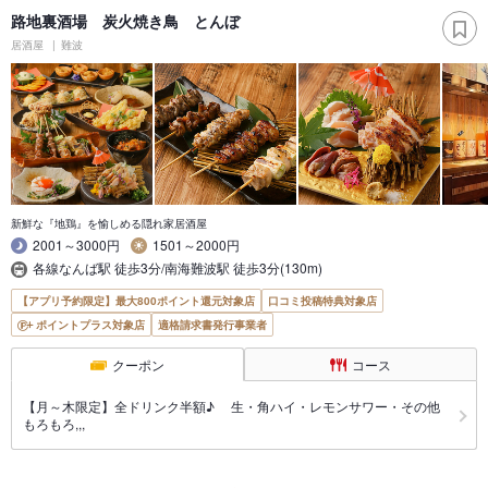
路地裏酒場 炭火焼き鳥 とんぼ
居酒屋
難波
新鮮な『地鶏』を愉しめる隠れ家居酒屋
2001～3000円
1501～2000円
各線なんば駅 徒歩3分/南海難波駅 徒歩3分(130m)
【アプリ予約限定】最大800ポイント還元対象店
口コミ投稿特典対象店
ポイントプラス対象店
適格請求書発行事業者
クーポン
コース
【月～木限定】全ドリンク半額♪ 生・角ハイ・レモンサワー・その他
もろもろ,,,