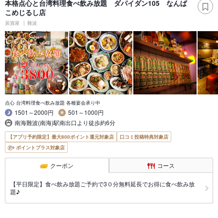
本格点心と台湾料理食べ飲み放題 ダパイダン105 なんば
こめじるし店
居酒屋
難波
点心 台湾料理食べ飲み放題 各種宴会承り中
1501～2000円
501～1000円
南海難波(南海)駅南出口より徒歩約6分
【アプリ予約限定】最大800ポイント還元対象店
口コミ投稿特典対象店
ポイントプラス対象店
クーポン
コース
【平日限定】食べ飲み放題ご予約で3０分無料延長でお得に食べ飲み放
題♪