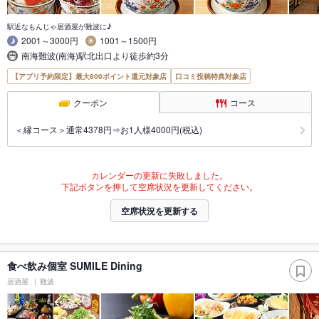
駅近なもんじゃ居酒屋が難波に♪
2001～3000円
1001～1500円
南海難波(南海)駅北出口より徒歩約3分
【アプリ予約限定】最大800ポイント還元対象店
口コミ投稿特典対象店
クーポン
コース
＜縁コース＞通常4378円⇒お1人様4000円(税込)
カレンダーの更新に失敗しました。
下記ボタンを押して空席状況を更新してください。
空席状況を更新する
食べ飲み個室 SUMILE Dining
居酒屋
難波