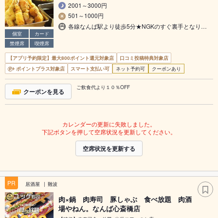
2001～3000円
501～1000円
各線なんば駅より徒歩5分★NGKのすぐ裏手となり…
個室
カード
禁煙席
喫煙席
【アプリ予約限定】最大800ポイント還元対象店
口コミ投稿特典対象店
ポイントプラス対象店
スマート支払い可
ネット予約可
クーポンあり
ご飲食代より１０％OFF
クーポンを見る
カレンダーの更新に失敗しました。
下記ボタンを押して空席状況を更新してください。
空席状況を更新する
PR
居酒屋
難波
肉×鍋 肉寿司 豚しゃぶ 食べ放題 肉酒
場やねん。なんば心斎橋店