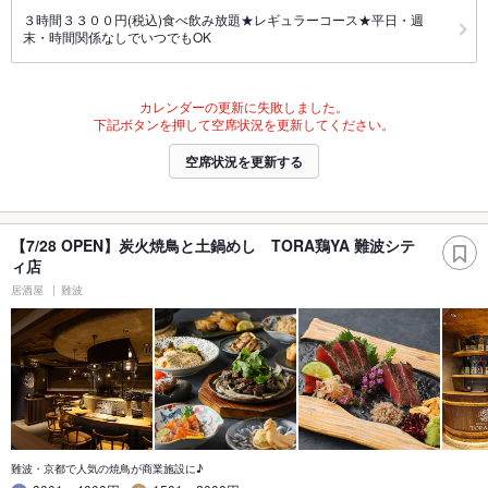
３時間３３００円(税込)食べ飲み放題★レギュラーコース★平日・週
末・時間関係なしでいつでもOK
カレンダーの更新に失敗しました。
下記ボタンを押して空席状況を更新してください。
空席状況を更新する
【7/28 OPEN】炭火焼鳥と土鍋めし TORA鶏YA 難波シテ
ィ店
居酒屋
難波
難波・京都で人気の焼鳥が商業施設に♪