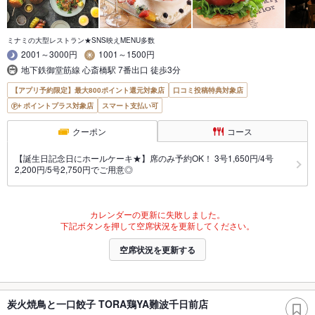
ミナミの大型レストラン★SNS映えMENU多数
2001～3000円
1001～1500円
地下鉄御堂筋線 心斎橋駅 7番出口 徒歩3分
【アプリ予約限定】最大800ポイント還元対象店
口コミ投稿特典対象店
ポイントプラス対象店
スマート支払い可
クーポン
コース
【誕生日記念日にホールケーキ★】席のみ予約OK！ 3号1,650円/4号
2,200円/5号2,750円でご用意◎
カレンダーの更新に失敗しました。
下記ボタンを押して空席状況を更新してください。
空席状況を更新する
炭火焼鳥と一口餃子 TORA鶏YA難波千日前店