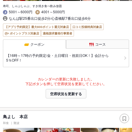
寿司、しゃぶしゃぶ、すき焼き食べ飲み放題
5001～6000円
4001～5000円
なんば駅25番出口徒歩2分/心斎橋駅7番出口徒歩6分
【アプリ予約限定】最大800ポイント還元対象店
口コミ投稿特典対象店
ポイントプラス対象店
適格請求書発行事業者
クーポン
コース
【16時～17時の予約限定/金・土日曜日・祝前日OK！】会計から
5％OFF！
カレンダーの更新に失敗しました。
下記ボタンを押して空席状況を更新してください。
空席状況を更新する
鳥よし 本店
和食
難波