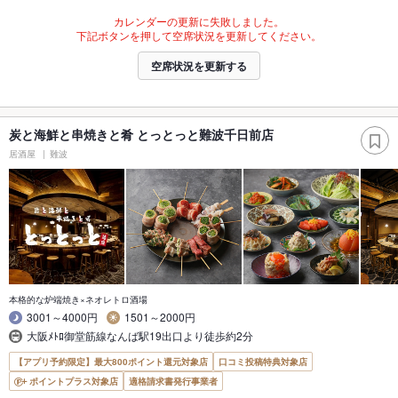
カレンダーの更新に失敗しました。
下記ボタンを押して空席状況を更新してください。
空席状況を更新する
炭と海鮮と串焼きと肴 とっとっと難波千日前店
居酒屋
難波
本格的な炉端焼き×ネオレトロ酒場
3001～4000円
1501～2000円
大阪ﾒﾄﾛ御堂筋線なんば駅19出口より徒歩約2分
【アプリ予約限定】最大800ポイント還元対象店
口コミ投稿特典対象店
ポイントプラス対象店
適格請求書発行事業者