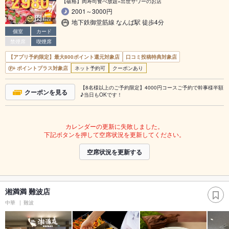
【破格】肉寿司食べ放題×出世サワーのお店
2001～3000円
地下鉄御堂筋線 なんば駅 徒歩4分
個室
カード
禁煙席
喫煙席
【アプリ予約限定】最大800ポイント還元対象店
口コミ投稿特典対象店
ポイントプラス対象店
ネット予約可
クーポンあり
【8名様以上のご予約限定】4000円コースご予約で幹事様半額
クーポンを見る
♪当日もOKです！
カレンダーの更新に失敗しました。
下記ボタンを押して空席状況を更新してください。
空席状況を更新する
湘満満 難波店
中華
難波