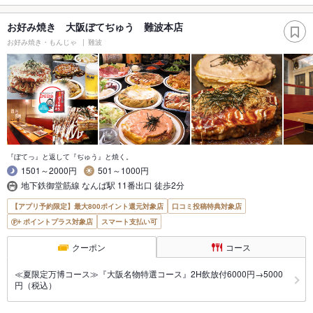
お好み焼き 大阪ぼてぢゅう 難波本店
お好み焼き・もんじゃ
難波
『ぼてっ』と返して『ぢゅう』と焼く。
1501～2000円
501～1000円
地下鉄御堂筋線 なんば駅 11番出口 徒歩2分
【アプリ予約限定】最大800ポイント還元対象店
口コミ投稿特典対象店
ポイントプラス対象店
スマート支払い可
クーポン
コース
≪夏限定万博コース≫『大阪名物特選コース』2H飲放付6000円→5000
円（税込）