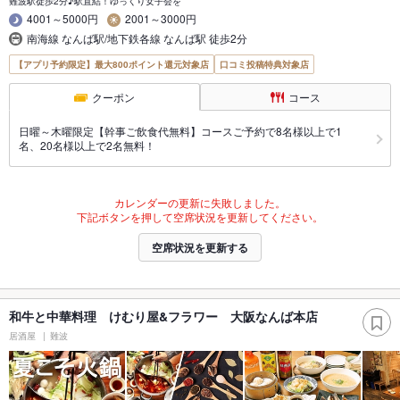
難波駅徒歩2分♪駅直結！ゆっくり女子会を
4001～5000円
2001～3000円
南海線 なんば駅/地下鉄各線 なんば駅 徒歩2分
【アプリ予約限定】最大800ポイント還元対象店
口コミ投稿特典対象店
クーポン
コース
日曜～木曜限定【幹事ご飲食代無料】コースご予約で8名様以上で1
名、20名様以上で2名無料！
カレンダーの更新に失敗しました。
下記ボタンを押して空席状況を更新してください。
空席状況を更新する
和牛と中華料理 けむり屋&フラワー 大阪なんば本店
居酒屋
難波