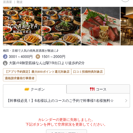
居酒屋
難波
梅田・京都で人気の焼鳥居酒屋が難波に♪
3001～4000円
1501～2000円
大阪ﾒﾄﾛ御堂筋線なんば駅19出口より徒歩約2分
【アプリ予約限定】最大800ポイント還元対象店
口コミ投稿特典対象店
適格請求書発行事業者
クーポン
コース
【幹事様必見！】6名様以上のコースのご予約で幹事様1名様無料☆
カレンダーの更新に失敗しました。
下記ボタンを押して空席状況を更新してください。