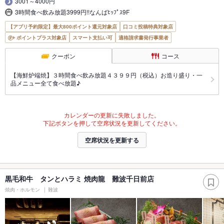
3001～4000円
3時間食べ飲み放題3999円!!なんばﾋｯﾌﾟｽ9F
【アプリ予約限定】最大800ポイント還元対象店
口コミ投稿特典対象店
ポイントプラス対象店
スマート支払い可
適格請求書発行事業者
クーポン
コース
【海鮮炉端焼】３時間食べ飲み放題４３９９円（税込）お造り盛り・一
品メニュー全て食べ放題♪
カレンダーの更新に失敗しました。
下記ボタンを押して空席状況を更新してください。
空席状況を更新する
黒毛和牛 タンとハラミ 焼肉龍 難波千日前店
焼肉・ホルモン
難波