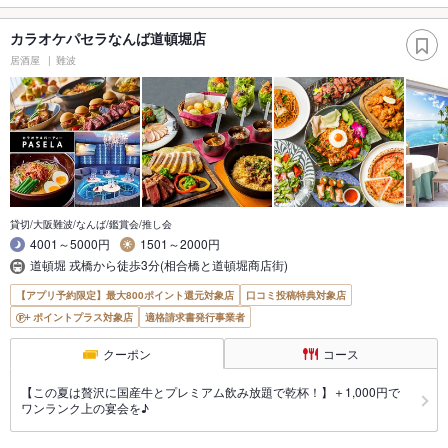
カラオケパセラなんば道頓堀店
居酒屋
難波
貸切/大阪難波/なんば/鑑賞会/推し会
4001～5000円
1501～2000円
道頓堀 戎橋から徒歩3分(相合橋と道頓堀商店街)
【アプリ予約限定】最大800ポイント還元対象店
口コミ投稿特典対象店
ポイントプラス対象店
適格請求書発行事業者
クーポン
コース
【この夏は贅沢に国産牛とプレミアム飲み放題で乾杯！】＋1,000円で
ワンランク上の宴会を♪