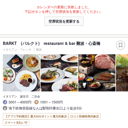
カレンダーの更新に失敗しました。
下記ボタンを押して空席状況を更新してください。
空席状況を更新する
BARKT (バルクト) restaurant & bar 難波・心斎橋
イタリアン・フレンチ
難波
イタリアン 誕生日 二次会
3001～4000円
1001～1500円
地下鉄御堂筋線なんば駅B20番出口より徒歩3分
【アプリ予約限定】最大800ポイント還元対象店
口コミ投稿特典対象店
スマート支払い可