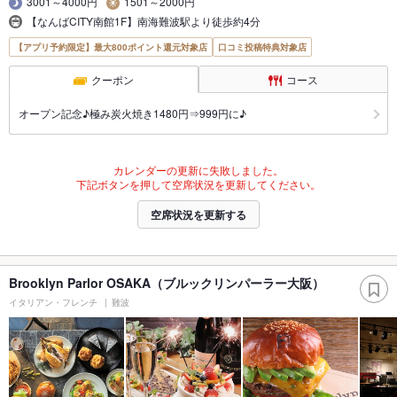
3001～4000円
1501～2000円
【なんばCITY南館1F】南海難波駅より徒歩約4分
【アプリ予約限定】最大800ポイント還元対象店
口コミ投稿特典対象店
クーポン
コース
オープン記念♪極み炭火焼き1480円⇒999円に♪
カレンダーの更新に失敗しました。
下記ボタンを押して空席状況を更新してください。
空席状況を更新する
Brooklyn Parlor OSAKA（ブルックリンパーラー大阪）
イタリアン・フレンチ
難波