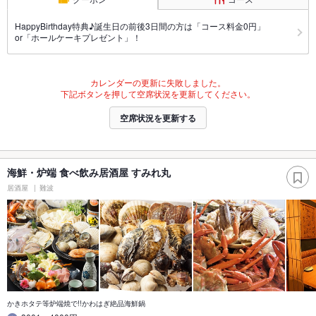
HappyBirthday特典♪誕生日の前後3日間の方は「コース料金0円」
or「ホールケーキプレゼント」！
カレンダーの更新に失敗しました。
下記ボタンを押して空席状況を更新してください。
空席状況を更新する
海鮮・炉端 食べ飲み居酒屋 すみれ丸
居酒屋
難波
かきホタテ等炉端焼で!!かわはぎ絶品海鮮鍋