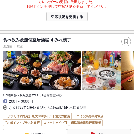
カレンダーの更新に失敗しました。
下記ボタンを押して空席状況を更新してください。
空席状況を更新する
食べ飲み放題個室居酒屋 すみれ横丁
居酒屋
難波
2.5時間食べ飲み放題2799円♪全席個室が◎
2001～3000円
なんばﾋｯﾌﾟｽ9F駅直結なんばwalk15B 出口直結!!
【アプリ予約限定】最大800ポイント還元対象店
口コミ投稿特典対象店
ポイントプラス対象店
スマート支払い可
適格請求書発行事業者
クーポン
コース