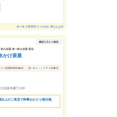
肉ト魚 大衆酒場 ひとめぼれ 裏なんば店
題 飲み放題 食べ飲み放題 宴会
水かけ茶屋
コミ投稿特典対象店
ポイントプラス対象店
出口法善寺横丁の中
様以上のご来店で幹事おひとり様分無