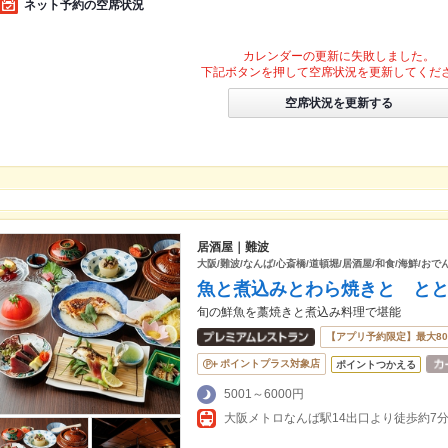
ネット予約の空席状況
カレンダーの更新に失敗しました。
下記ボタンを押して空席状況を更新してくだ
空席状況を更新する
居酒屋｜難波
大阪/難波/なんば/心斎橋/道頓堀/居酒屋/和食/海鮮/おで
魚と煮込みとわら焼きと と
旬の鮮魚を藁焼きと煮込み料理で堪能
【アプリ予約限定】最大8
ポイントプラス対象店
ポイントつかえる
5001～6000円