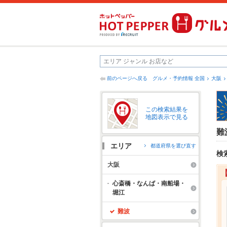
前のページへ戻る
グルメ・予約情報 全国
大阪
この検索結果を
地図表示で見る
難
エリア
都道府県を選び直す
検
大阪
心斎橋・なんば・南船場・
堀江
難波