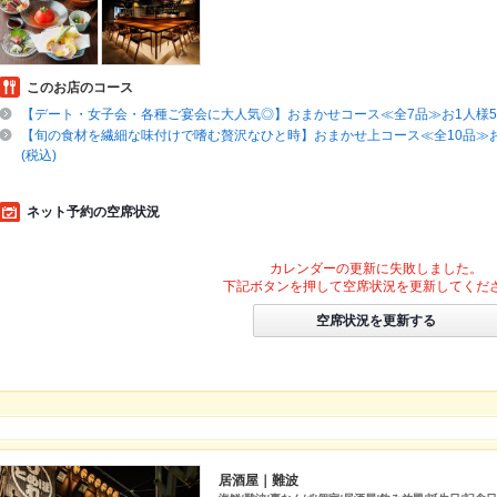
このお店のコース
【デート・女子会・各種ご宴会に大人気◎】おまかせコース≪全7品≫お1人様580
【旬の食材を繊細な味付けで嗜む贅沢なひと時】おまかせ上コース≪全10品≫お1
(税込)
ネット予約の空席状況
カレンダーの更新に失敗しました。
下記ボタンを押して空席状況を更新してくだ
空席状況を更新する
居酒屋｜難波