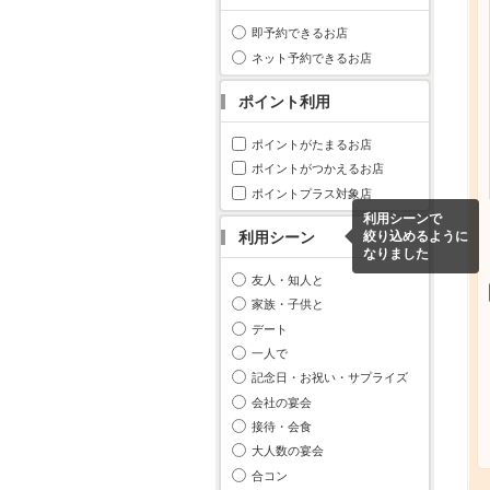
即予約できるお店
ネット予約できるお店
ポイント利用
ポイントがたまるお店
ポイントがつかえるお店
ポイントプラス対象店
利用シーンで
利用シーン
絞り込めるように
なりました
友人・知人と
家族・子供と
デート
一人で
記念日・お祝い・サプライズ
会社の宴会
接待・会食
大人数の宴会
合コン