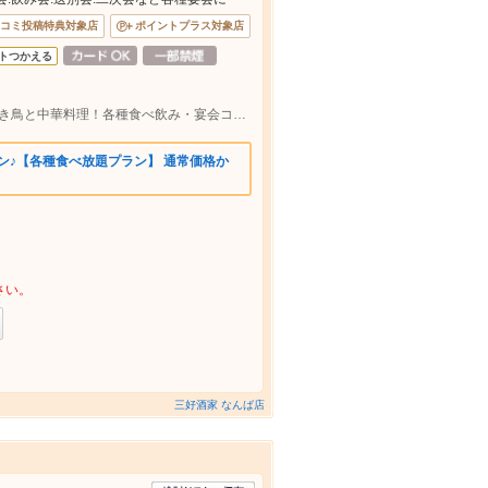
コミ投稿特典対象店
ポイントプラス対象店
トつかえる
なんば駅11出口より徒歩約1分♪ 駅近で焼き鳥と中華料理！各種食べ飲み・宴会コースも充実♪最大80名様まで宴会可能◎
ポン♪【各種食べ放題プラン】 通常価格か
さい。
三好酒家 なんば店