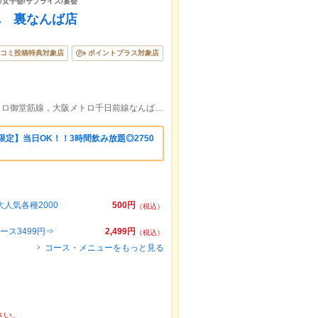
日/女子会/サプライズ/宴会
れ 裏なんば店
コミ投稿特典対象店
ポイントプラス対象店
南海難波駅東出口より徒歩約2分/大阪メトロ御堂筋線，大阪メトロ千日前線なんば(大阪メトロ)駅り徒歩約7分
限定】当日OK！！3時間飲み放題◎2750
人気各種2000
500円
（税込）
ス3499円⇒
2,499円
（税込）
コース・メニューをもっと見る
さい。