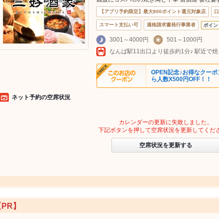
【アプリ予約限定】最大800ポイント還元対象店
口
スマート支払い可
適格請求書発行事業者
ポイン
3001～4000円
501～1000円
OPEN記念♪お得なクー
ら人数X500円OFF！！
ネット予約の空席状況
カレンダーの更新に失敗しました。
下記ボタンを押して空席状況を更新してくだ
空席状況を更新する
【PR】