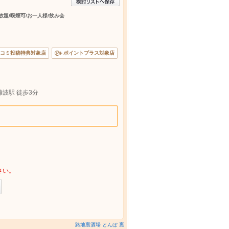
放題/喫煙可/お一人様/飲み会
コミ投稿特典対象店
ポイントプラス対象店
難波駅 徒歩3分
さい。
路地裏酒場 とんぼ 裏