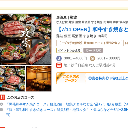
居酒屋｜難波
なんば駅 難波 個室 居酒屋 すき焼き 肉寿司 和食 飲み
【7/11 OPEN】和牛すき焼き
難波 個室 居酒屋 すき焼き 肉寿司
【アプリ予約限定】最大800ポイント還元対象店
口
ポイントつかえる
3001～4000円
2001～3000円
地下鉄千日前線 なんば駅 徒歩6分
◎宴会特典◎ 8名様以上
このお店のコース
『黒毛和牛すき焼きコース』鮮魚2種・地鶏タタキなど全7品+2.5H飲み放題【50
『特上黒毛和牛すき焼きコース』鮮魚3種・地鶏タタキ・天ぷらなど全8品+2.5H
円】