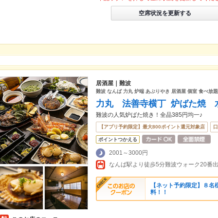
空席状況を更新する
居酒屋｜難波
難波 なんば 力丸 炉端 あぶりやき 居酒屋 個室 食べ放
力丸 法善寺横丁 炉ばた焼 
難波の人気炉ばた焼き！全品385円均一♪
【アプリ予約限定】最大800ポイント還元対象店
口
ポイントつかえる
2001～3000円
なんば駅より徒歩5分難波ウォーク20番
【ネット予約限定】８名
料！！