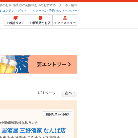
波のお店 感染症対策情報ありのおすすめ・クーポン情報
コンテンツガイド
クーポン 予約 ホットペッパー
検討リスト
最近見たお店
マイメニュー
1/21ページ
/中華/麻辣湯/焼き鳥/ランチ
 居酒屋 三好酒家 なんば店
会.飲み会.送別会.二次会など各種宴会に