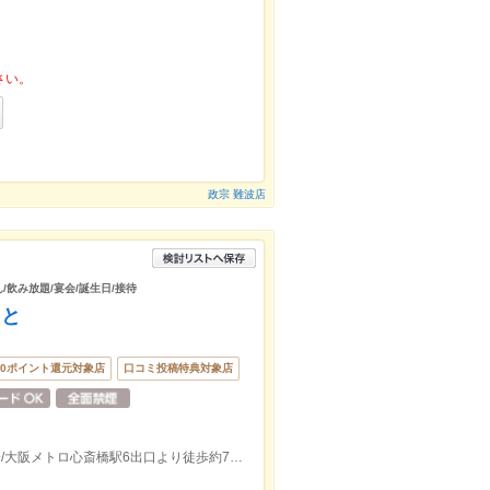
さい。
政宗 難波店
ん/飲み放題/宴会/誕生日/接待
とと
00ポイント還元対象店
口コミ投稿特典対象店
大阪メトロなんば駅14出口より徒歩約7分/大阪メトロ心斎橋駅6出口より徒歩約7分/近鉄・阪神大阪難波駅東出口より徒歩9分