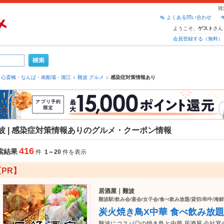
難
よくある問い合わせ
ようこそ、
さん
ゲスト
会員登録する（無料）
心斎橋・なんば・南船場・堀江
難波 グルメ
感染症対策情報あり
波 | 感染症対策情報ありのグルメ・クーポン情報
416
索結果
件
1～20
件を表示
【PR】
居酒屋｜難波
難波駅/飲み会/宴会/女子会/食べ飲み放題/貸切/和牛/海鮮
炭火焼き鳥X中華 食べ飲み放題
難波にコスパ◎の焼き鳥と中華 居酒屋 会社宴