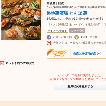
居酒屋｜難波
なんば駅/南海難波駅/裏なんば/居酒屋/焼き鳥/海鮮/飲み
路地裏酒場 とんぼ 裏
3名様以上のご予約で1名様分の料金が無料！
【アプリ予約限定】最大800ポイント還元対象店
口
ポイントつかえる
2001～3000円
1501～2000円
大阪メトロ 各線なんば駅 徒歩3分/南海
当店は喫煙可能店です！
ネット予約の空席状況
カレンダーの更新に失敗しました。
下記ボタンを押して空席状況を更新してくだ
空席状況を更新する