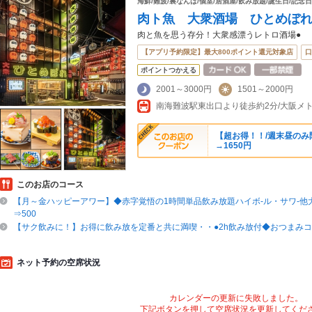
海鮮/難波/裏なんば/個室/居酒屋/飲み放題/誕生日/記念
肉ト魚 大衆酒場 ひとめぼ
肉と魚を思う存分！大衆感漂うレトロ酒場●
【アプリ予約限定】最大800ポイント還元対象店
口
ポイントつかえる
2001～3000円
1501～2000円
【超お得！！/週末昼のみ
→1650円
このお店のコース
【月～金ハッピーアワー】◆赤字覚悟の1時間単品飲み放題ハイボ-ル・サワ-他大
⇒500
【サク飲みに！】お得に飲み放を定番と共に満喫・・●2h飲み放付◆おつまみコー
ネット予約の空席状況
カレンダーの更新に失敗しました。
下記ボタンを押して空席状況を更新してくだ