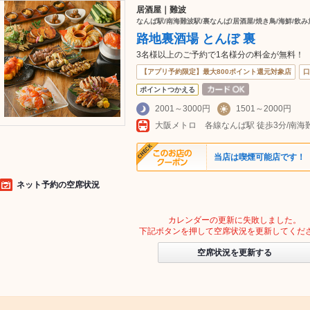
居酒屋｜難波
なんば駅/南海難波駅/裏なんば/居酒屋/焼き鳥/海鮮/飲み
路地裏酒場 とんぼ 裏
3名様以上のご予約で1名様分の料金が無料！
【アプリ予約限定】最大800ポイント還元対象店
口
ポイントつかえる
2001～3000円
1501～2000円
大阪メトロ 各線なんば駅 徒歩3分/南海
当店は喫煙可能店です！
ネット予約の空席状況
カレンダーの更新に失敗しました。
下記ボタンを押して空席状況を更新してくだ
空席状況を更新する