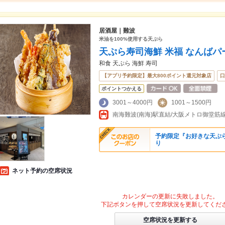
居酒屋｜難波
米油を100%使用する天ぷら
天ぷら寿司海鮮 米福 なんばパ
和食 天ぷら 海鮮 寿司
【アプリ予約限定】最大800ポイント還元対象店
口
ポイントつかえる
3001～4000円
1001～1500円
予約限定『お好きな天ぷ
り
ネット予約の空席状況
カレンダーの更新に失敗しました。
下記ボタンを押して空席状況を更新してくだ
空席状況を更新する