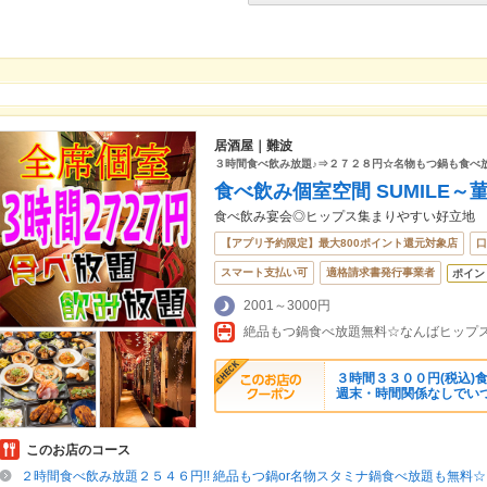
居酒屋｜難波
３時間食べ飲み放題♪⇒２７２８円☆名物もつ鍋も食べ
食べ飲み個室空間 SUMILE～
食べ飲み宴会◎ヒップス集まりやすい好立地
【アプリ予約限定】最大800ポイント還元対象店
口
スマート支払い可
適格請求書発行事業者
ポイン
2001～3000円
絶品もつ鍋食べ放題無料☆なんばヒップス９F
３時間３３００円(税込)
週末・時間関係なしでい
このお店のコース
２時間食べ飲み放題２５４６円!! 絶品もつ鍋or名物スタミナ鍋食べ放題も無料☆