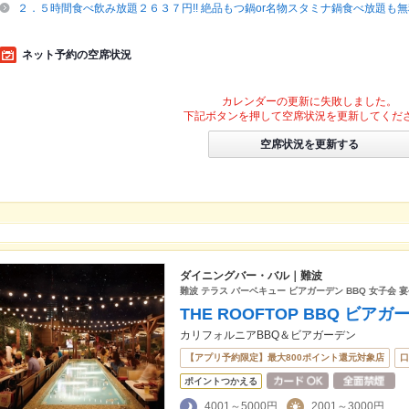
２．５時間食べ飲み放題２６３７円!! 絶品もつ鍋or名物スタミナ鍋食べ放題も
ネット予約の空席状況
カレンダーの更新に失敗しました。
下記ボタンを押して空席状況を更新してくだ
空席状況を更新する
ダイニングバー・バル｜難波
難波 テラス バーベキュー ビアガーデン BBQ 女子会 
THE ROOFTOP BBQ ビ
カリフォルニアBBQ＆ビアガーデン
【アプリ予約限定】最大800ポイント還元対象店
口
ポイントつかえる
4001～5000円
2001～3000円