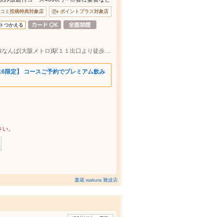
コミ投稿特典対象店
ポイントプラス対象店
トつかえる
大阪メトロ御堂筋線，大阪メトロ千日前線なんば(大阪メトロ)駅１１出口より徒歩約1分
/16限定】 コースご予約でプレミアム飲み
さい。
藁蔵 wakura 難波店