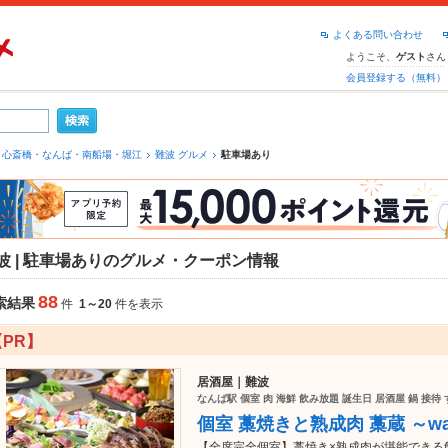
よくある問い合わせ
ようこそ、
さん
ゲスト
会員登録する（無料）
心斎橋・なんば・南船場・堀江
難波 グルメ
駐車場あり
波 | 駐車場ありのグルメ・クーポン情報
88
索結果
件
1～20
件を表示
【PR】
居酒屋｜難波
なんば駅 個室 肉 海鮮 飲み放題 誕生日 居酒屋 鍋 接待
個室 藁焼きと熟成肉 藁蔵 ～wa
【全席完全個室】藁焼き×熟成肉が堪能できる飲