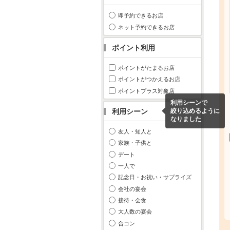
即予約できるお店
ネット予約できるお店
ポイント利用
ポイントがたまるお店
ポイントがつかえるお店
ポイントプラス対象店
利用シーンで
利用シーン
絞り込めるように
なりました
友人・知人と
家族・子供と
デート
一人で
記念日・お祝い・サプライズ
会社の宴会
接待・会食
大人数の宴会
合コン