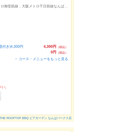
南海難波駅西出口より徒歩約2分/大阪メトロ御堂筋線，大阪メトロ千日前線なんば(大阪メトロ)駅５出口より徒歩約7分
き)4,300円
4,300円
（税込）
0円
（税込）
コース・メニューをもっと見る
さい。
THE ROOFTOP BBQ ビアガーデン なんばパークス店