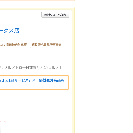
ークス店
コミ投稿特典対象店
適格請求書発行事業者
南海難波(南海)駅直結/大阪メトロ御堂筋線，大阪メトロ千日前線なんば(大阪メトロ)駅５出口より徒歩約2分
ら１人1品サービス』※一部対象外商品あ
さい。