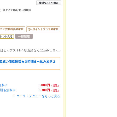
～)♪スタミナ鍋も食べ放題◎
コミ投稿特典対象店
ポイントプラス対象店
トつかえる
学生さん・会社宴会100名様座敷完備なんばヒップス９F☆駅直結なんばwalk１５-B 出口直結!!
】脅威の価格破壊★３時間食べ飲み放題２
無料☆
3,000円
（税込）
放題も無料☆
3,300円
（税込）
コース・メニューをもっと見る