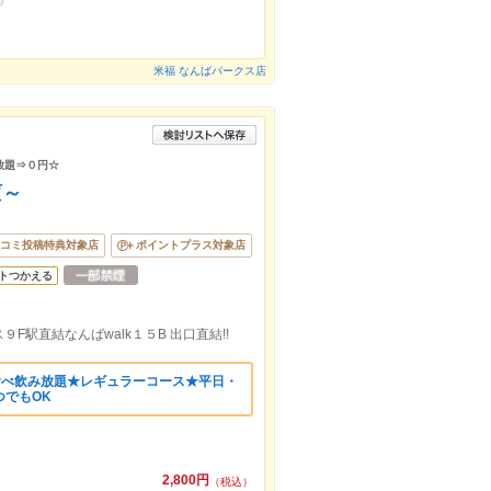
米福 なんばパークス店
放題⇒０円☆
菫～
コミ投稿特典対象店
ポイントプラス対象店
トつかえる
駅直結なんばwalk１５B 出口直結!!
食べ飲み放題★レギュラーコース★平日・
つでもOK
2,800円
（税込）