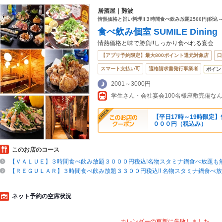
居酒屋｜難波
情熱価格と旨い料理!!３時間食べ飲み放題2500円(税込
食べ飲み個室 SUMILE Dining
情熱価格と味で勝負!!しっかり食べれる宴会
【アプリ予約限定】最大800ポイント還元対象店
口
スマート支払い可
適格請求書発行事業者
ポイン
2001～3000円
【平日17時～19時限定
０００円（税込み）
このお店のコース
【ＶＡＬＵＥ】３時間食べ飲み放題３０００円税込!名物スタミナ鍋食べ放題も
【ＲＥＧＵＬＡＲ】３時間食べ飲み放題３３００円税込!! 名物スタミナ鍋食べ
ネット予約の空席状況
カレンダーの更新に失敗しました。