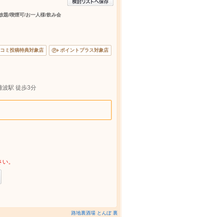
放題/喫煙可/お一人様/飲み会
コミ投稿特典対象店
ポイントプラス対象店
難波駅 徒歩3分
さい。
路地裏酒場 とんぼ 裏