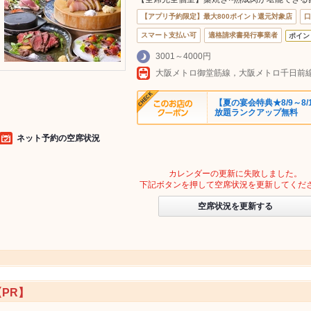
【アプリ予約限定】最大800ポイント還元対象店
口
スマート支払い可
適格請求書発行事業者
ポイン
3001～4000円
【夏の宴会特典★8/9～8
放題ランクアップ無料
ネット予約の空席状況
カレンダーの更新に失敗しました。
下記ボタンを押して空席状況を更新してくだ
空席状況を更新する
【PR】