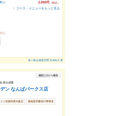
無料☆
2,900円
（税込）
コース・メニューをもっと見る
さい。
食べ飲み個室空間 SUMILE 菫
宴会 飲み放題
アガーデン なんばパークス店
コミ投稿特典対象店
適格請求書発行事業者