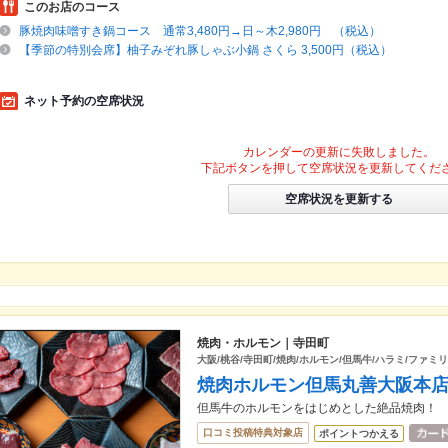
このお店のコース
豚焼肉味噌すき鍋コース 通常3,480円→日～木2,980円 （税込）
【季節の特別会席】柚子みぞれ豚しゃぶ小鍋 さくら 3,500円（税込）
ネット予約の空席状況
カレンダーの更新に失敗しました。
下記ボタンを押して空席状況を更新してくだ
空席状況を更新する
焼肉・ホルモン｜寺田町
大阪/桃谷/寺田町/焼肉/ホルモン/但馬牛/ハラミ/ファミ
焼肉ホルモン但馬丸善大阪本
但馬牛のホルモンをはじめとした絶品焼肉！
口コミ投稿特典対象店
ポイントつかえる