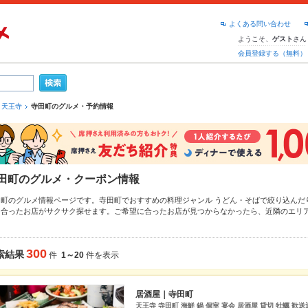
よくある問い合わせ
ようこそ、
さん
ゲスト
会員登録する（無料）
天王寺
寺田町のグルメ・予約情報
田町のグルメ・クーポン情報
田町のグルメ情報ページです。寺田町でおすすめの料理ジャンル
うどん・そば
で絞り込んだ
に合ったお店がサクサク探せます。ご希望に合ったお店が見つからなかったら、近隣のエリ
さい。ホットペッパーグルメなら、お得なクーポンはもちろん、こだわりメニュー
うどん
、
最新情報をご紹介しているので安心！24時間使える簡単便利なネット予約が使えるお店も拡
、デートやパーティーにもお得に便利にホットペッパーグルメをご利用ください。
300
索結果
件
1～20
件を表示
居酒屋｜寺田町
天王寺 寺田町 海鮮 鍋 個室 宴会 居酒屋 貸切 牡蠣 歓