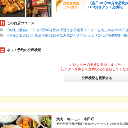
《当日OK◎90分単品飲み
O10分前グラス交換制)
このお店のコース
《各種ご宴会に！》全8品90分飲み放題付き◎定番メニューを楽しめる3000円(
《各種ご宴会に♪》豪華全9品120分飲み放題付き◎たっぷり楽しめる4000円(税
ネット予約の空席状況
カレンダーの更新に失敗しました。
下記ボタンを押して空席状況を更新してくだ
空席状況を更新する
焼肉・ホルモン｜寺田町
天王寺/阿倍野/寺田町/焼肉/ランチ/ホルモン/肉/寿司/居