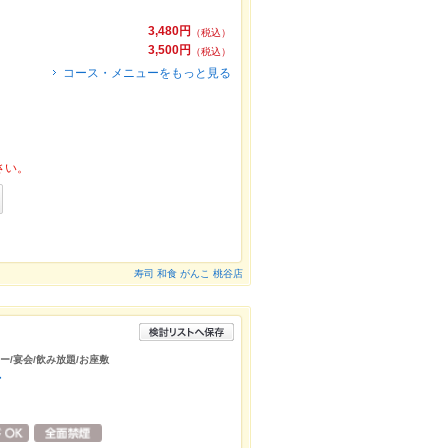
3,480円
（税込）
3,500円
（税込）
コース・メニューをもっと見る
さい。
寿司 和食 がんこ 桃谷店
リー/宴会/飲み放題/お座敷
店