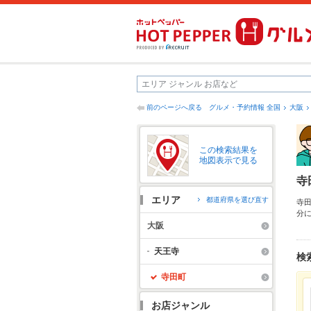
前のページへ戻る
グルメ・予約情報 全国
大阪
この検索結果を
地図表示で見る
寺
エリア
都道府県を選び直す
寺
分
だ
大阪
の
も
天王寺
検
寺田町
お店ジャンル