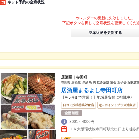
ネット予約の空席状況
カレンダーの更新に失敗しました。
下記ボタンを押して空席状況を更新してくだ
空席状況を更新する
居酒屋｜寺田町
寺田町 居酒屋 焼き鳥 肉 飲み放題 宴会 女子会 深夜営業
居酒屋まるよし寺田町店
【朝5時まで営業！】地域最安値に挑戦中♪
口コミ投稿特典対象店
ポイントプラス対象店
3001～4000円
ＪＲ大阪環状線寺田町駅北出口より徒歩約