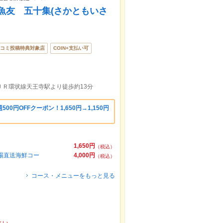
魚友 五十集(さかともいさ
コミ投稿特典対象店
COIN+支払い可
ＪＲ環状線天王寺駅より徒歩約13分
0円OFFクーポン！1,650円→1,150円
1,650円
（税込）
場直送海鮮コー
4,000円
（税込）
コース・メニューをもっと見る