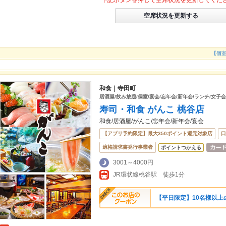
下記ボタンを押して空席状況を更新してくだ
空席状況を更新する
【個室
和食｜寺田町
居酒屋/飲み放題/個室/宴会/忘年会/新年会/ランチ/女子会
寿司・和食 がんこ 桃谷店
和食/居酒屋/がんこ/忘年会/新年会/宴会
【アプリ予約限定】最大350ポイント還元対象店
口
適格請求書発行事業者
ポイントつかえる
3001～4000円
JR環状線桃谷駅 徒歩1分
【平日限定】10名様以上