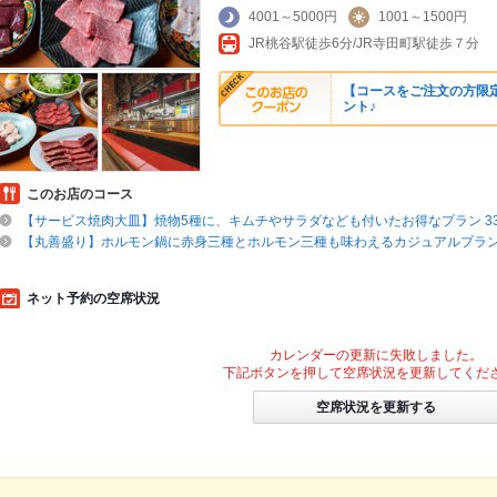
4001～5000円
1001～1500円
JR桃谷駅徒歩6分/JR寺田町駅徒歩７分
【コースをご注文の方限
ント♪
このお店のコース
【サービス焼肉大皿】焼物5種に、キムチやサラダなども付いたお得なプラン 330
【丸善盛り】ホルモン鍋に赤身三種とホルモン三種も味わえるカジュアルプラン 4
ネット予約の空席状況
カレンダーの更新に失敗しました。
下記ボタンを押して空席状況を更新してくだ
空席状況を更新する