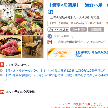
【個室×居酒屋】 海鮮小屋 
ば)
天王寺の喧騒を離れた大人の海鮮居酒屋
【アプリ予約限定】最大800ポイント還元対象店
口
ポイントつかえる
3001～4000円
JR環状線寺田町駅北出口より徒歩約3分/
【超お得◎】単品飲み放題50
(税込)
このお店のコース
【月～木・生ビールもOK！】ドリンク飲み放題120分(L.O90分)1,650円(税込)
【120分飲み放題付】天王寺から1駅◎お造り・焼物・釜めしまで楽しめる◆市
ス！
ネット予約の空席状況
カレンダーの更新に失敗しました。