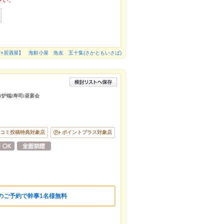
さい。
×居酒屋】 海鮮小屋 魚友 五十集(さかともいさば)
/炉端/寿司/昼宴会
コミ投稿特典対象店
ポイントプラス対象店
のご予約で幹事1名様無料