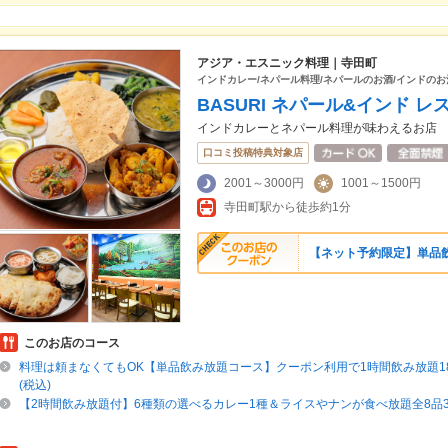
アジア・エスニック料理｜寺田町
インドカレー/ネパール料理/ネパールのお酒/インドのお
BASURI ネパール&インド レ
インドカレーとネパール料理が味わえるお店
口コミ投稿特典対象店
2001～3000円
1001～1500円
寺田町駅から徒歩約1分
【ネット予約限定】単品飲み
このお店のコース
料理は頼まなくてもOK【単品飲み放題コース】クーポン利用で1時間飲み放題180
(税込)
【2時間飲み放題付】6種類の選べるカレー1種＆ライスやナンが食べ放題全8品38