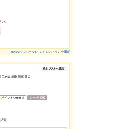
さい。
BASURI ネパール&インド レストラン 寺田町
 二次会 座敷 個室 貸切
ポイントつかえる
2分