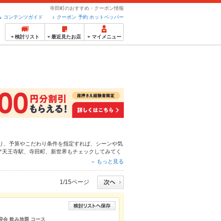
寺田町のおすすめ・クーポン情報
コンテンツガイド
クーポン 予約 ホットペッパー
検討リスト
最近見たお店
マイメニュー
り、予算やこだわり条件を指定すれば、シーンや気
ア
天王寺駅
、
寺田町
、
新世界
もチェックしてみてく
とんかつ
、
うなぎ
や季節のおすすめ料理など、お店
もっと見る
大中です。友達どうしの飲み会にも、会社の宴会に
1/15ページ
送迎会 飲み放題 コース