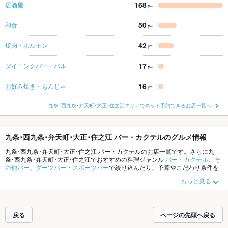
168
居酒屋
件
50
和食
件
42
焼肉・ホルモン
件
17
ダイニングバー・バル
件
16
お好み焼き・もんじゃ
件
九条･西九条･弁天町･大正･住之江エリアでネット予約できるお店一覧へ
九条･西九条･弁天町･大正･住之江 バー・カクテルのグルメ情報
九条･西九条･弁天町･大正･住之江 バー・カクテルのお店一覧です。さらに九
条･西九条･弁天町･大正･住之江でおすすめの料理ジャンル
バー・カクテル
、
そ
の他バー
、
ダーツバー・スポーツバー
で絞り込んだり、予算やこだわり条件を
指定すれば、シーンや気分に合ったお店がサクサク探せます。ホットペッパー
もっと見る
グルメなら、お得なクーポンはもちろん、こだわりメニューや季節のおすすめ
料理など、お店の最新情報をご紹介しているので安心！24時間使える簡単便利
なネット予約が使えるお店も拡大中です。友達どうしの飲み会にも、会社の宴
会にも、デートやパーティーにもお得に便利にホットペッパーグルメをご利用
戻る
ページの先頭へ戻る
ください。