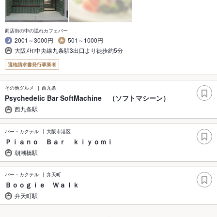
商店街の中の隠れカフェバー
2001～3000円
501～1000円
大阪ﾒﾄﾛ中央線九条駅3出口より徒歩約5分
適格請求書発行事業者
その他グルメ
西九条
Psychedelic Bar SoftMachine （ソフトマシーン）
西九条駅
バー・カクテル
大阪市港区
Ｐｉａｎｏ Ｂａｒ ｋｉｙｏｍｉ
朝潮橋駅
バー・カクテル
弁天町
Ｂｏｏｇｉｅ Ｗａｌｋ
弁天町駅