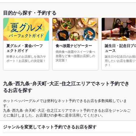
目的から探す・予約する
夏グルメ・宴会パーフ
食べ放題ナビゲーター
誕生日・記念日プ
ェクトガイド
ュース
焼肉食べ放題やスイーツ食べ
放題など食べ放題お店探しの
幹事さんのお店探しを強力サ
誕生日や記念日のお祝
決定版！
ポート！お店探しの決定版！
用したいお店を徹底リ
チ！
九条･西九条･弁天町･大正･住之江エリアでネット予約でき
るお店を探す
ホットペッパーグルメでは便利なネット予約できるお店を多数掲載していま
す。
九条･西九条･弁天町･大正･住之江エリアでネット予約できるお店をジャンルご
とに集計しました。お店選びの参考に是非活用してください。
ジャンルを変更してネット予約できるお店を探す