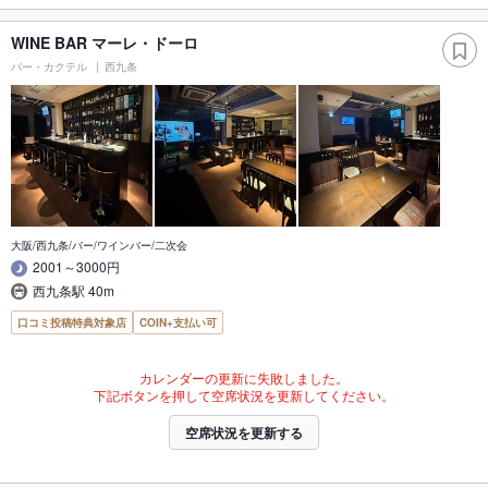
WINE BAR マーレ・ドーロ
バー・カクテル
西九条
大阪/西九条/バー/ワインバー/二次会
2001～3000円
西九条駅 40m
口コミ投稿特典対象店
COIN+支払い可
カレンダーの更新に失敗しました。
下記ボタンを押して空席状況を更新してください。
空席状況を更新する