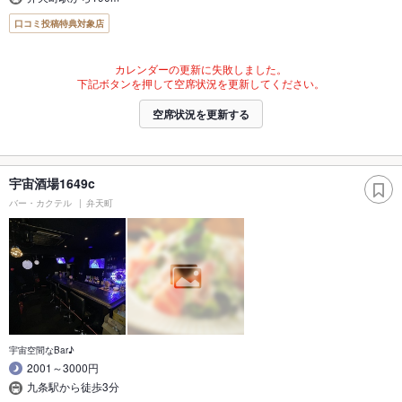
口コミ投稿特典対象店
カレンダーの更新に失敗しました。
下記ボタンを押して空席状況を更新してください。
空席状況を更新する
宇宙酒場1649c
バー・カクテル
弁天町
宇宙空間なBar♪
2001～3000円
九条駅から徒歩3分