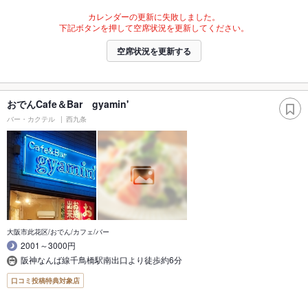
カレンダーの更新に失敗しました。
下記ボタンを押して空席状況を更新してください。
空席状況を更新する
おでんCafe＆Bar gyamin'
バー・カクテル
西九条
大阪市此花区/おでん/カフェ/バー
2001～3000円
阪神なんば線千鳥橋駅南出口より徒歩約6分
口コミ投稿特典対象店