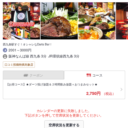
西九条駅すぐ！オシャレなDarts Bar！
2001～3000円
阪神なんば線 西九条 3分 JR環状線西九条 3分
口コミ投稿特典対象店
クーポン
コース
【お得コース】★ダーツ投げ放題＆２時間飲み放題＋おつまみセット★
2,750円
（税込）
カレンダーの更新に失敗しました。
下記ボタンを押して空席状況を更新してください。
空席状況を更新する