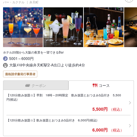
バー・カクテル
弁天町
ホテル20階から大阪の夜景を一望できるBar
5001～6000円
大阪ﾒﾄﾛ中央線弁天町駅2-A出口より徒歩約4分
適格請求書発行事業者
クーポン
コース
【120分飲み放題☆】早割 18時～20時限定 飲み放題とおつまみ3品付き 5,500
円(税込)
5,500円
（税込）
【120分飲み放題☆】飲み放題とおつまみ3品付き 6,000円(税込)
6,000円
（税込）