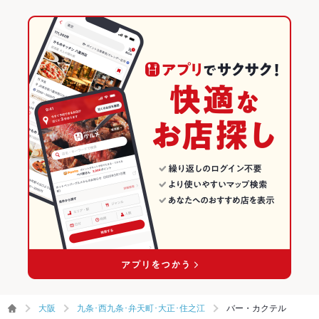
大阪
九条･西九条･弁天町･大正･住之江
バー・カクテル