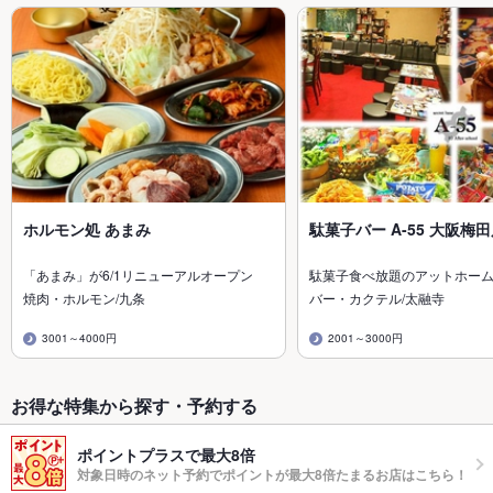
ホルモン処 あまみ
駄菓子バー A-55 大阪梅
「あまみ」が6/1リニューアルオープン
駄菓子食べ放題のアットホー
焼肉・ホルモン/九条
バー・カクテル/太融寺
3001～4000円
2001～3000円
お得な特集から探す・予約する
ポイントプラスで最大8倍
対象日時のネット予約でポイントが最大8倍たまるお店はこちら！