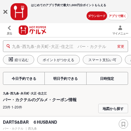
はじめてのアプリ予約で最大
1,000円分ポイントもらえる
ダウンロード
アプリで開く
戻る
マイメニュー
九条･西九条･弁天町･大正･住之江 バー・カクテル
変更
絞り込む
ポイントがつかえる
スマート支払い可
今日予約できる
明日予約できる
日時指定
九条･西九条･弁天町･大正･住之江
バー・カクテルのグルメ・クーポン情報
23件 1-20件
地図から探す
DARTS&BAR ６HUSBAND
バー・カクテル
西九条