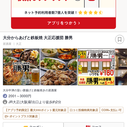
大分からあげと鉄板焼 大正応援団 勝男
居酒屋
大正
大分中津の旨い唐揚げと鉄板焼きの居酒屋
2001～3000円
JR大正(大阪)駅出口より徒歩約2分
【アプリ予約限定】最大350ポイント還元対象店
口コミ投稿特典対象店
COIN+支払い可
ポイントプラス対象店
クーポン
コース