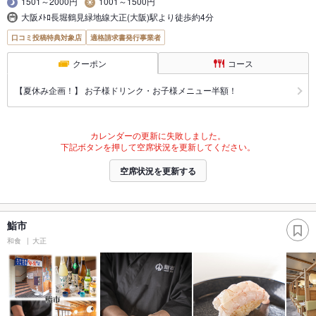
1501～2000円
1001～1500円
大阪ﾒﾄﾛ長堀鶴見緑地線大正(大阪)駅より徒歩約4分
口コミ投稿特典対象店
適格請求書発行事業者
クーポン
コース
【夏休み企画！】 お子様ドリンク・お子様メニュー半額！
カレンダーの更新に失敗しました。
下記ボタンを押して空席状況を更新してください。
空席状況を更新する
鮨市
和食
大正