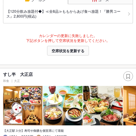
【120分飲み放題付◆】≪全8品≫ももからあげ食べ放題！『勝男コー
ス』2,800円(税込)
カレンダーの更新に失敗しました。
下記ボタンを押して空席状況を更新してください。
空席状況を更新する
すし半 大正店
和食
大正
【大正駅３分】寿司や御膳を個室席にて堪能