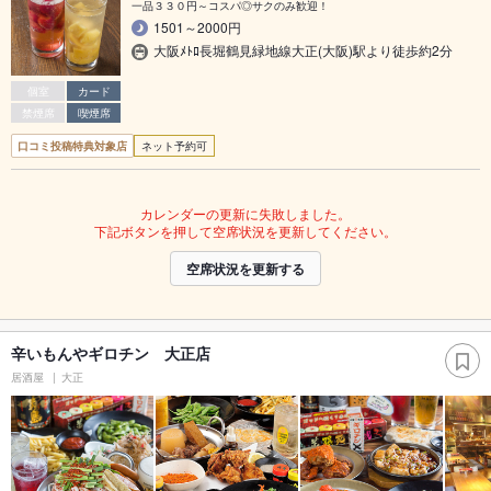
一品３３０円～コスパ◎サクのみ歓迎！
1501～2000円
大阪ﾒﾄﾛ長堀鶴見緑地線大正(大阪)駅より徒歩約2分
個室
カード
禁煙席
喫煙席
口コミ投稿特典対象店
ネット予約可
カレンダーの更新に失敗しました。
下記ボタンを押して空席状況を更新してください。
空席状況を更新する
辛いもんやギロチン 大正店
居酒屋
大正