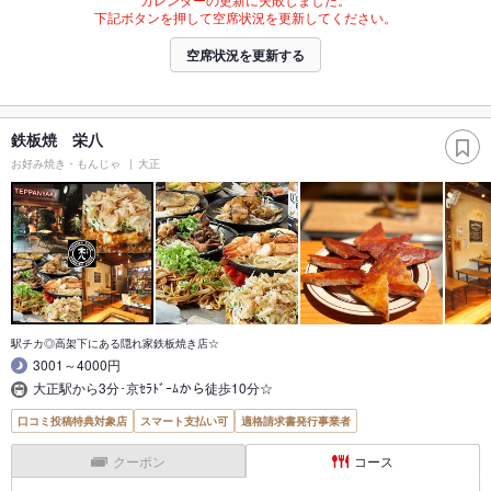
下記ボタンを押して空席状況を更新してください。
空席状況を更新する
鉄板焼 栄八
お好み焼き・もんじゃ
大正
駅チカ◎高架下にある隠れ家鉄板焼き店☆
3001～4000円
大正駅から3分･京ｾﾗﾄﾞｰﾑから徒歩10分☆
口コミ投稿特典対象店
スマート支払い可
適格請求書発行事業者
クーポン
コース