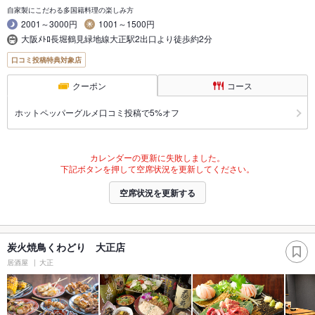
自家製にこだわる多国籍料理の楽しみ方
2001～3000円
1001～1500円
大阪ﾒﾄﾛ長堀鶴見緑地線大正駅2出口より徒歩約2分
口コミ投稿特典対象店
クーポン
コース
ホットペッパーグルメ口コミ投稿で5%オフ
カレンダーの更新に失敗しました。
下記ボタンを押して空席状況を更新してください。
空席状況を更新する
炭火焼鳥くわどり 大正店
居酒屋
大正