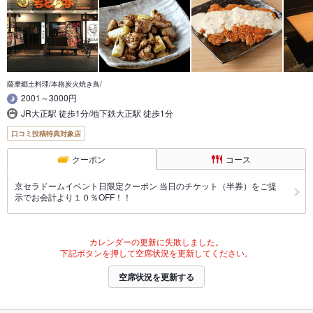
薩摩郷土料理/本格炭火焼き鳥/
2001～3000円
JR大正駅 徒歩1分/地下鉄大正駅 徒歩1分
口コミ投稿特典対象店
クーポン
コース
京セラドームイベント日限定クーポン 当日のチケット（半券）をご提
示でお会計より１０％OFF！！
カレンダーの更新に失敗しました。
下記ボタンを押して空席状況を更新してください。
空席状況を更新する