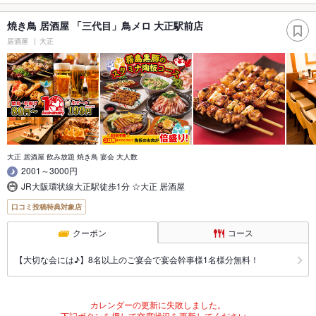
焼き鳥 居酒屋 「三代目」鳥メロ 大正駅前店
居酒屋
大正
大正 居酒屋 飲み放題 焼き鳥 宴会 大人数
2001～3000円
JR大阪環状線大正駅徒歩1分 ☆大正 居酒屋
口コミ投稿特典対象店
クーポン
コース
【大切な会には♪】8名以上のご宴会で宴会幹事様1名様分無料！
カレンダーの更新に失敗しました。
下記ボタンを押して空席状況を更新してください。