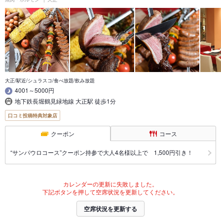
大正/駅近/シュラスコ/食べ放題/飲み放題
4001～5000円
地下鉄長堀鶴見緑地線 大正駅 徒歩1分
口コミ投稿特典対象店
クーポン
コース
“サンパウロコース”クーポン持参で大人4名様以上で 1,500円引き！
カレンダーの更新に失敗しました。
下記ボタンを押して空席状況を更新してください。
空席状況を更新する