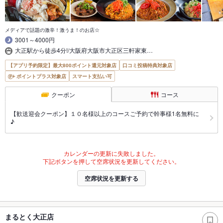
メディアで話題の激辛！激うま！のお店☆
3001～4000円
大正駅から徒歩4分!/大阪府大阪市大正区三軒家東…
【アプリ予約限定】最大800ポイント還元対象店
口コミ投稿特典対象店
ポイントプラス対象店
スマート支払い可
クーポン
コース
【歓送迎会クーポン】１０名様以上のコースご予約で幹事様1名無料に
♪
カレンダーの更新に失敗しました。
下記ボタンを押して空席状況を更新してください。
空席状況を更新する
まるとく大正店