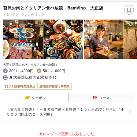
贅沢お肉とイタリアン食べ放題 BamVino 大正店
イタリアン・フレンチ
大正
大正で話題の本格イタリアン食べ放題！
3001～4000円
501～1000円
JR大阪環状線 大正駅 徒歩1分
口コミ投稿特典対象店
適格請求書発行事業者
クーポン
コース
【宴会５大特典】４～６名様で選べる特典「１つ」お選びください（４
５００円以上のコース利用）
カレンダーの更新に失敗しました。