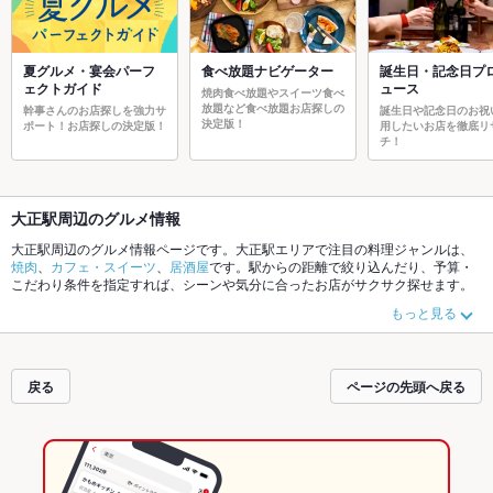
夏グルメ・宴会パーフ
食べ放題ナビゲーター
誕生日・記念日プ
ェクトガイド
ュース
焼肉食べ放題やスイーツ食べ
放題など食べ放題お店探しの
幹事さんのお店探しを強力サ
誕生日や記念日のお祝
決定版！
ポート！お店探しの決定版！
用したいお店を徹底リ
チ！
大正駅周辺のグルメ情報
大正駅周辺のグルメ情報ページです。大正駅エリアで注目の料理ジャンルは、
焼肉
、
カフェ・スイーツ
、
居酒屋
です。駅からの距離で絞り込んだり、予算・
こだわり条件を指定すれば、シーンや気分に合ったお店がサクサク探せます。
ご希望に合ったお店が見つからなかったら、近隣の
ドーム前駅
、
ドーム前千代
もっと見る
崎駅
もチェックしてみてください。ホットペッパーグルメなら、お得なクーポ
ンはもちろん、こだわりメニュー
肉じゃが
や季節のおすすめ料理など、お店の
最新情報をご紹介しているので安心！24時間使える簡単便利なネット予約が使
えるお店も拡大中です。友達どうしの飲み会にも、会社の宴会にも、デートや
戻る
ページの先頭へ戻る
パーティにもお得に便利にホットペッパーグルメをご利用ください。