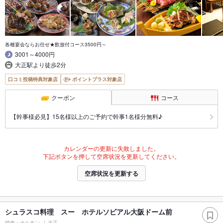
各種宴会ならお任せ★飲放付コース3500円～
3001～4000円
大正駅より徒歩2分
口コミ投稿特典対象店
ポイントプラス対象店
クーポン
コース
【幹事様必見】15名様以上のご予約で幹事1名様分無料♪
カレンダーの更新に失敗しました。
下記ボタンを押して空席状況を更新してください。
空席状況を更新する
シュラスコ料理 スー ホテルソビアル大阪ドーム前
焼肉・ホルモン
大正