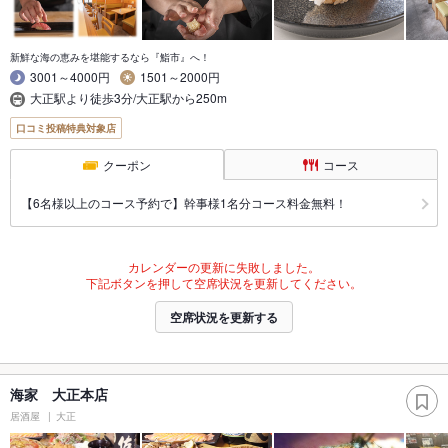
新鮮な海の恵みを堪能するなら『鮨市』へ！
3001～4000円
1501～2000円
大正駅より徒歩3分/大正駅から250m
口コミ投稿特典対象店
クーポン
コース
【6名様以上のコース予約で】幹事様1名分コース料金無料！
カレンダーの更新に失敗しました。
下記ボタンを押して空席状況を更新してください。
空席状況を更新する
海家 大正本店
居酒屋
大正