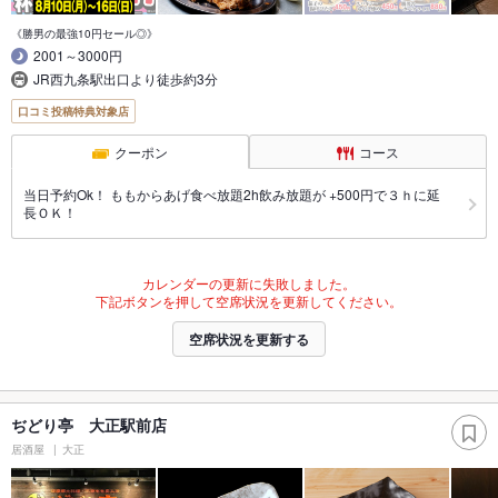
《勝男の最強10円セール◎》
2001～3000円
JR西九条駅出口より徒歩約3分
口コミ投稿特典対象店
クーポン
コース
当日予約Ok！ ももからあげ食べ放題2h飲み放題が +500円で３ｈに延
長ＯＫ！
カレンダーの更新に失敗しました。
下記ボタンを押して空席状況を更新してください。
空席状況を更新する
ぢどり亭 大正駅前店
居酒屋
大正