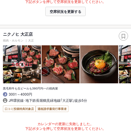
下記ボタンを押して空席状況を更新してください。
空席状況を更新する
ニクノヒ 大正店
焼肉・ホルモン
大正
黒毛和牛も生ビールも390円均一の焼肉屋
3001～4000円
JR環状線･地下鉄長堀鶴見緑地線｢大正駅｣徒歩5分
口コミ投稿特典対象店
適格請求書発行事業者
カレンダーの更新に失敗しました。
下記ボタンを押して空席状況を更新してください。