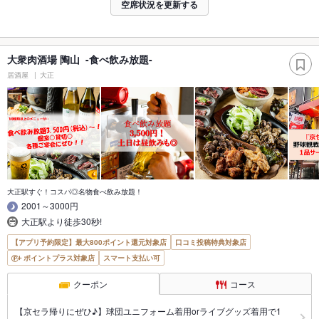
空席状況を更新する
大衆肉酒場 陶山 -食べ飲み放題-
居酒屋
大正
大正駅すぐ！コスパ◎名物食べ飲み放題！
2001～3000円
大正駅より徒歩30秒!
【アプリ予約限定】最大800ポイント還元対象店
口コミ投稿特典対象店
ポイントプラス対象店
スマート支払い可
クーポン
コース
【京セラ帰りにぜひ♪】球団ユニフォーム着用orライブグッズ着用で1