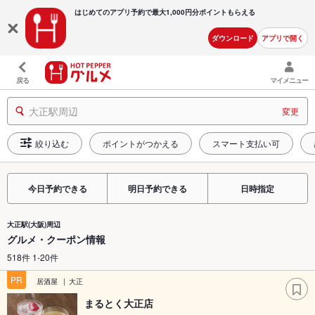
はじめてのアプリ予約で最大
1,000円分ポイントもらえる
ダウンロード
アプリで開く
戻る
マイメニュー
大正駅周辺
変更
絞り込む
ポイントがつかえる
スマート支払い可
今日予約できる
明日予約できる
日時指定
大正駅(大阪)周辺
グルメ・クーポン情報
518件 1-20件
PR
居酒屋
大正
まるとく大正店