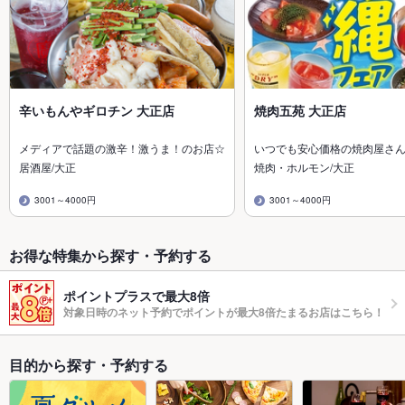
辛いもんやギロチン 大正店
焼肉五苑 大正店
メディアで話題の激辛！激うま！のお店☆
いつでも安心価格の焼肉屋さ
居酒屋/大正
焼肉・ホルモン/大正
3001～4000円
3001～4000円
お得な特集から探す・予約する
ポイントプラスで最大8倍
対象日時のネット予約でポイントが最大8倍たまるお店はこちら！
目的から探す・予約する