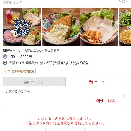
居酒屋
大正
NEWオープン！大正にある立ち飲み居酒屋
1501～2000円
大阪ﾒﾄﾛ長堀鶴見緑地線大正(大阪)駅より徒歩約2分
口コミ投稿特典対象店
クーポン
コース
お席のみのご予約
0円
（税込）
カレンダーの更新に失敗しました。
下記ボタンを押して空席状況を更新してください。