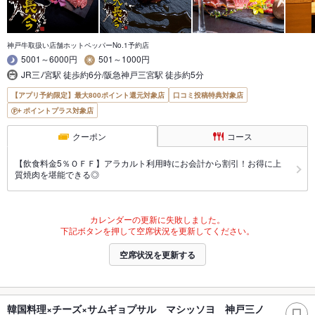
神戸牛取扱い店舗ホットペッパーNo.1予約店
5001～6000円
501～1000円
JR三ﾉ宮駅 徒歩約6分/阪急神戸三宮駅 徒歩約5分
【アプリ予約限定】最大800ポイント還元対象店
口コミ投稿特典対象店
ポイントプラス対象店
クーポン
コース
【飲食料金5％ＯＦＦ】アラカルト利用時にお会計から割引！お得に上
質焼肉を堪能できる◎
カレンダーの更新に失敗しました。
下記ボタンを押して空席状況を更新してください。
空席状況を更新する
韓国料理×チーズ×サムギョプサル マシッソヨ 神戸三ノ