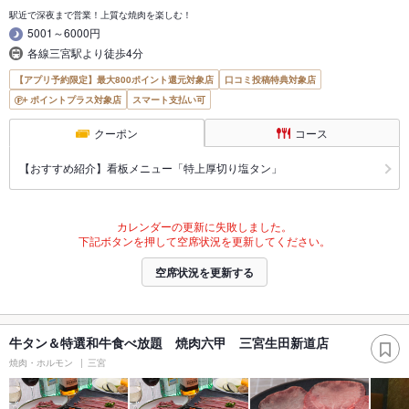
駅近で深夜まで営業！上質な焼肉を楽しむ！
5001～6000円
各線三宮駅より徒歩4分
【アプリ予約限定】最大800ポイント還元対象店
口コミ投稿特典対象店
ポイントプラス対象店
スマート支払い可
クーポン
コース
【おすすめ紹介】看板メニュー「特上厚切り塩タン」
カレンダーの更新に失敗しました。
下記ボタンを押して空席状況を更新してください。
空席状況を更新する
牛タン＆特選和牛食べ放題 焼肉六甲 三宮生田新道店
焼肉・ホルモン
三宮