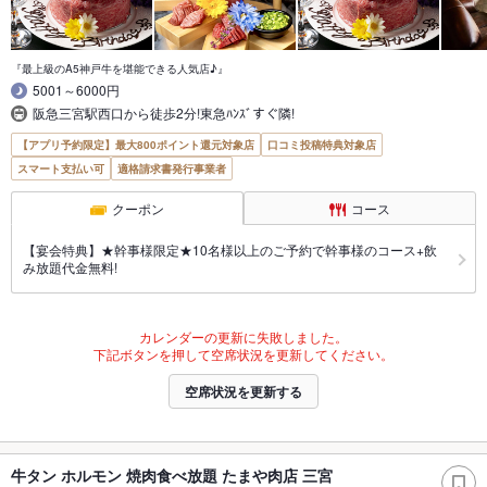
『最上級のA5神戸牛を堪能できる人気店♪』
5001～6000円
阪急三宮駅西口から徒歩2分!東急ﾊﾝｽﾞすぐ隣!
【アプリ予約限定】最大800ポイント還元対象店
口コミ投稿特典対象店
スマート支払い可
適格請求書発行事業者
クーポン
コース
【宴会特典】★幹事様限定★10名様以上のご予約で幹事様のコース+飲
み放題代金無料!
カレンダーの更新に失敗しました。
下記ボタンを押して空席状況を更新してください。
空席状況を更新する
牛タン ホルモン 焼肉食べ放題 たまや肉店 三宮