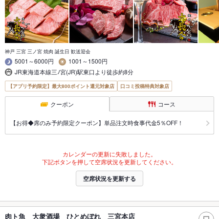
神戸 三宮 三ノ宮 焼肉 誕生日 歓送迎会
5001～6000円
1001～1500円
JR東海道本線三ﾉ宮(JR)駅東口より徒歩約8分
【アプリ予約限定】最大800ポイント還元対象店
口コミ投稿特典対象店
クーポン
コース
【お得◆席のみ予約限定クーポン】単品注文時食事代金5％OFF！
カレンダーの更新に失敗しました。
下記ボタンを押して空席状況を更新してください。
空席状況を更新する
肉ト魚 大衆酒場 ひとめぼれ 三宮本店