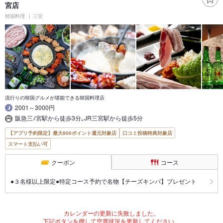
宮店
韓国料理
三宮
流行りの韓国グルメが堪能できる韓国料理店
2001～3000円
阪急三ﾉ宮駅から徒歩3分｡JR三宮駅から徒歩5分
【アプリ予約限定】最大800ポイント還元対象店
口コミ投稿特典対象店
スマート支払い可
クーポン
コース
●３名様以上限定●特定コース予約で名物【チーズキンパ】プレゼント
カレンダーの更新に失敗しました。
下記ボタンを押して空席状況を更新してください。