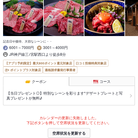
記念日や接待、大切なシーンに・・
6001～7000円
3001～4000円
JR神戸線三ﾉ宮駅西口より徒歩8分
【アプリ予約限定】最大800ポイント還元対象店
口コミ投稿特典対象店
ポイントプラス対象店
適格請求書発行事業者
クーポン
コース
【当日プレゼント◎】特別なシーンを彩ります*デザートプレートと写
真プレゼントが無料♪
カレンダーの更新に失敗しました。
下記ボタンを押して空席状況を更新してください。
空席状況を更新する