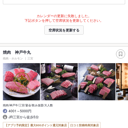
カレンダーの更新に失敗しました。
下記ボタンを押して空席状況を更新してください。
空席状況を更新する
焼肉 神戸牛丸
焼肉・ホルモン
三宮
焼肉/神戸牛/三宮/宴会/飲み放題/大人数
4001～5000円
JR三宮から徒歩5分
【アプリ予約限定】最大800ポイント還元対象店
口コミ投稿特典対象店