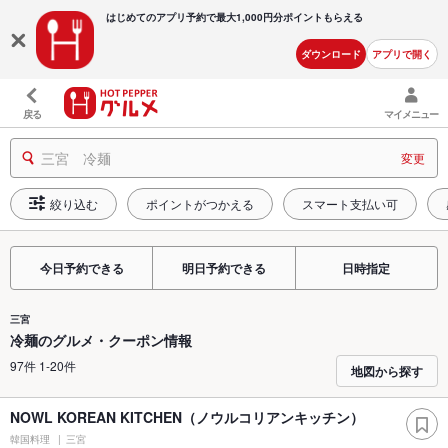
はじめてのアプリ予約で最大
1,000円分ポイントもらえる
ダウンロード
アプリで開く
戻る
マイメニュー
三宮 冷麺
変更
絞り込む
ポイントがつかえる
スマート支払い可
今日予約できる
明日予約できる
日時指定
三宮
冷麺のグルメ・クーポン情報
97件 1-20件
地図から探す
NOWL KOREAN KITCHEN（ノウルコリアンキッチン）
韓国料理
三宮