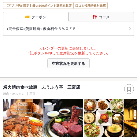
【アプリ予約限定】最大800ポイント還元対象店
口コミ投稿特典対象店
クーポン
コース
<完全個室×贅沢焼肉> 飲食料金５％ＯＦＦ
カレンダーの更新に失敗しました。
下記ボタンを押して空席状況を更新してください。
空席状況を更新する
炭火焼肉食べ放題 ふうふう亭 三宮店
焼肉・ホルモン
三宮