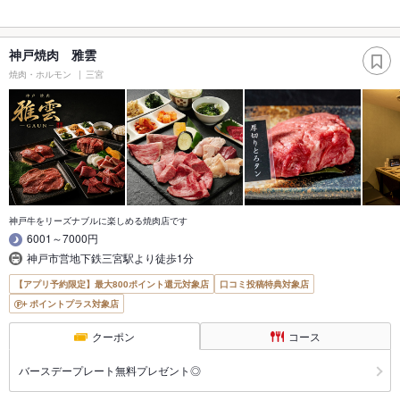
神戸焼肉 雅雲
焼肉・ホルモン
三宮
神戸牛をリーズナブルに楽しめる焼肉店です
6001～7000円
神戸市営地下鉄三宮駅より徒歩1分
【アプリ予約限定】最大800ポイント還元対象店
口コミ投稿特典対象店
ポイントプラス対象店
クーポン
コース
バースデープレート無料プレゼント◎