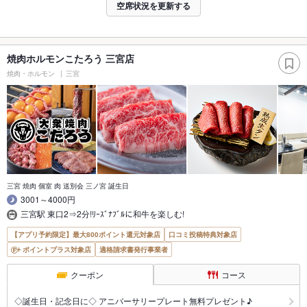
空席状況を更新する
焼肉ホルモンこたろう 三宮店
焼肉・ホルモン
三宮
三宮 焼肉 個室 肉 送別会 三ノ宮 誕生日
3001～4000円
三宮駅 東口2⇒2分!ﾘｰｽﾞﾅﾌﾞﾙに和牛を楽しむ!
【アプリ予約限定】最大800ポイント還元対象店
口コミ投稿特典対象店
ポイントプラス対象店
適格請求書発行事業者
クーポン
コース
◇誕生日・記念日に◇ アニバーサリープレート無料プレゼント♪