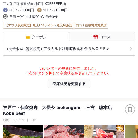
三ノ宮 三宮 個室 焼肉 神戸牛 KOBEBEEF 肉
5001～6000円
1001～1500円
各線三宮･元町駅から徒歩5分
【アプリ予約限定】最大800ポイント還元対象店
口コミ投稿特典対象店
クーポン
コース
<完全個室×贅沢焼肉> アラカルト利用時飲食料金５％ＯＦＦ♪
カレンダーの更新に失敗しました。
下記ボタンを押して空席状況を更新してください。
空席状況を更新する
神戸牛・個室焼肉 大長今-techangum- 三宮 総本店
Kobe Beef
焼肉・ホルモン
三宮