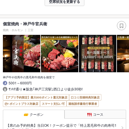
空席状況を更新する
個室焼肉・神戸牛官兵衛
焼肉・ホルモン
三宮
神戸牛や但馬牛の黒毛和牛焼肉を個室で
5001～6000円
ｻﾝｷﾀ通り★阪急｢神戸三宮駅｣西口より徒歩30秒!
【アプリ予約限定】最大800ポイント還元対象店
口コミ投稿特典対象店
ポイントプラス対象店
スマート支払い可
適格請求書発行事業者
クーポン
コース
【席のみ予約特典】当日OK！クーポン提示で「特上黒毛和牛の肉寿司1