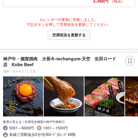
3,388円
（税込）
カレンダーの更新に失敗しました。
下記ボタンを押して空席状況を更新してください。
空席状況を更新する
神戸牛・個室焼肉 大長今-techangum-天空 生田ロード
店 Kobe Beef
焼肉・ホルモン
三宮
夜景が見える！全席完全個室の神戸牛焼肉◎
5001～6000円
1001～1500円
各線三宮駅徒歩2分!生田ﾛｰﾄﾞ沿いﾋﾞﾙ8階