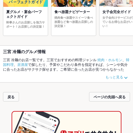
夏グルメ・宴会パーフ
食べ放題ナビゲーター
女子会完全ガイド
ェクトガイド
焼肉食べ放題やスイーツ食べ
女子会向けサービスが
放題など食べ放題お店探しの
ているお得なお店がい
幹事さんのお店探しを強力サ
決定版！
い！
ポート！お店探しの決定版！
三宮 冷麺のグルメ情報
三宮 冷麺のお店一覧です。三宮でおすすめの料理ジャンル
焼肉・ホルモン
、
韓
国料理
、
居酒屋
で探したり、予算やこだわり条件を指定すれば、シーンや気分
に合ったお店がサクサク探せます。ご希望に合ったお店が見つからなかった
ら、近隣のエリア
三宮
、
元町
、
神戸駅
もチェックしてみてください。ホットペ
もっと見る
ッパーグルメなら、お得なクーポンはもちろん、こだわりメニュー
からあげ
、
お茶漬け
、
エビ料理
や季節のおすすめ料理など、お店の最新情報をご紹介して
いるので安心！24時間使える簡単便利なネット予約が使えるお店も拡大中で
す。友達どうしの飲み会にも、会社の宴会にも、デートやパーティーにもお得
戻る
ページの先頭へ戻る
に便利にホットペッパーグルメをご利用ください。