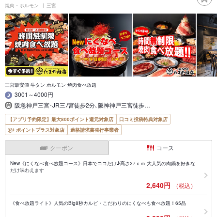
焼肉・ホルモン
三宮
三宮最安値 牛タン ホルモン 焼肉食べ放題
3001～4000円
阪急神戸三宮･JR三ﾉ宮徒歩2分､阪神神戸三宮徒歩…
【アプリ予約限定】最大800ポイント還元対象店
口コミ投稿特典対象店
ポイントプラス対象店
適格請求書発行事業者
クーポン
コース
New《にくなべ食べ放題コース》日本でココだけ♪高さ27ｃｍ 大人気の肉鍋を好きな
だけ味わえます
2,640円
（税込）
《食べ放題ライト》人気のBig8秒カルビ・こだわりのにくなべも食べ放題！65品