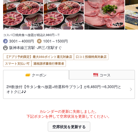
コスパ◎焼肉食べ放題が税込2,980円～!!
3001～4000円
1001～1500円
阪神本線三宮駅･JR三ﾉ宮駅すぐ
【アプリ予約限定】最大350ポイント還元対象店
口コミ投稿特典対象店
スマート支払い可
適格請求書発行事業者
クーポン
コース
2H飲放付【牛タン食べ放題+特選和牛プラン】が6,460円⇒6,300円と
オトクに♪♪
カレンダーの更新に失敗しました。
下記ボタンを押して空席状況を更新してください。
空席状況を更新する