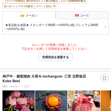
【アプリ予約限定】最大800ポイント還元対象店
口コミ投稿特典対象店
ポイントプラス対象店
スマート支払い可
クーポン
コース
★単品飲み放題★ スタンダード3時間⇒1500円(+税) プレミアム3時間
⇒2000円(+税)
カレンダーの更新に失敗しました。
下記ボタンを押して空席状況を更新してください。
空席状況を更新する
神戸牛・個室焼肉 大長今-techangum- 三宮 北野坂店
Kobe Beef
焼肉・ホルモン
三宮