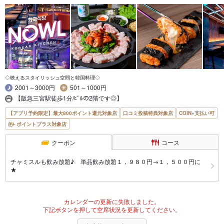
◇映えるスタイリッシュ空間と韓国料理◇
2001～3000円
501～1000円
【阪急三宮駅徒歩1分/ﾋﾞﾙの2階です◎】
【アプリ予約限定】最大800ポイント還元対象店
口コミ投稿特典対象店
COIN+支払い可
ポイントプラス対象店
クーポン
コース
チャミスルも飲み放題♪ 単品飲み放題１，９８０円→１，５００円に
★
カレンダーの更新に失敗しました。
下記ボタンを押して空席状況を更新してください。