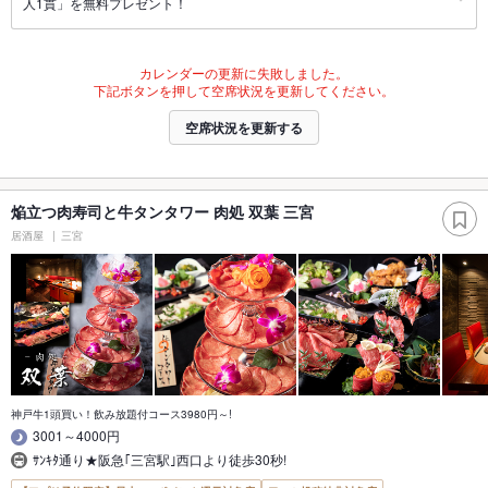
人1貫」を無料プレゼント！
カレンダーの更新に失敗しました。
下記ボタンを押して空席状況を更新してください。
空席状況を更新する
焔立つ肉寿司と牛タンタワー 肉処 双葉 三宮
居酒屋
三宮
神戸牛1頭買い！飲み放題付コース3980円～!
3001～4000円
ｻﾝｷﾀ通り★阪急｢三宮駅｣西口より徒歩30秒!