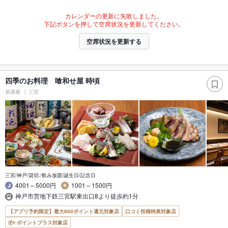
カレンダーの更新に失敗しました。
下記ボタンを押して空席状況を更新してください。
空席状況を更新する
四季のお料理 喰和せ屋 時頃
居酒屋
三宮
三宮/神戸/貸切./飲み放題/誕生日/記念日
4001～5000円
1001～1500円
神戸市営地下鉄三宮駅東出口8より徒歩約1分
【アプリ予約限定】最大800ポイント還元対象店
口コミ投稿特典対象店
ポイントプラス対象店