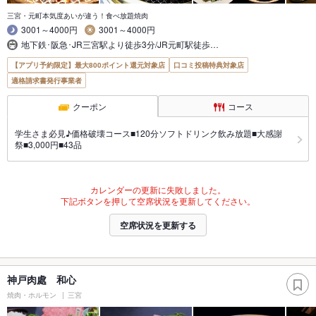
三宮・元町本気度あいが違う！食べ放題焼肉
3001～4000円
3001～4000円
地下鉄･阪急･JR三宮駅より徒歩3分/JR元町駅徒歩…
【アプリ予約限定】最大800ポイント還元対象店
口コミ投稿特典対象店
適格請求書発行事業者
クーポン
コース
学生さま必見♪価格破壊コース■120分ソフトドリンク飲み放題■大感謝
祭■3,000円■43品
カレンダーの更新に失敗しました。
下記ボタンを押して空席状況を更新してください。
空席状況を更新する
神戸肉處 和心
焼肉・ホルモン
三宮