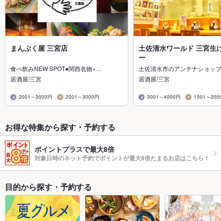
まんぷく屋 三宮店
土佐清水ワールド 三宮生
ー
食べ飲みNEW SPOT●関西名物×…
土佐清水市のアンテナショップ
居酒屋/三宮
居酒屋/三宮
2001～3000円
2001～3000円
3001～4000円
1501～200
お得な特集から探す・予約する
ポイントプラスで最大8倍
対象日時のネット予約でポイントが最大8倍たまるお店はこちら！
目的から探す・予約する