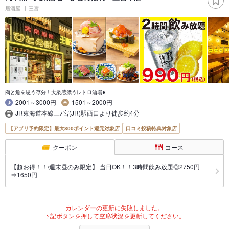
居酒屋
三宮
肉と魚を思う存分！大衆感漂うレトロ酒場●
2001～3000円
1501～2000円
JR東海道本線三ﾉ宮(JR)駅西口より徒歩約4分
【アプリ予約限定】最大800ポイント還元対象店
口コミ投稿特典対象店
クーポン
コース
【超お得！！/週末昼のみ限定】 当日OK！！3時間飲み放題◎2750円
⇒1650円
カレンダーの更新に失敗しました。
下記ボタンを押して空席状況を更新してください。