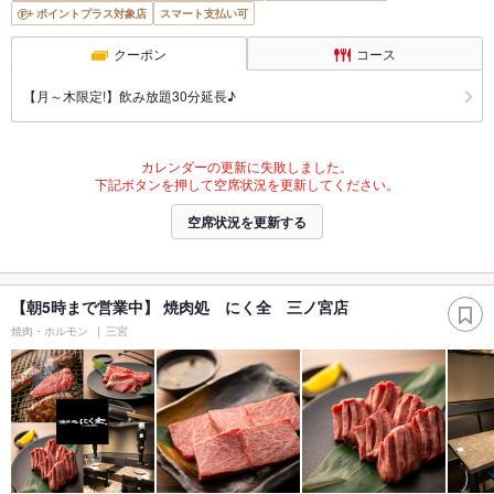
ポイントプラス対象店
スマート支払い可
クーポン
コース
【月～木限定!】飲み放題30分延長♪
カレンダーの更新に失敗しました。
下記ボタンを押して空席状況を更新してください。
空席状況を更新する
【朝5時まで営業中】 焼肉処 にく全 三ノ宮店
焼肉・ホルモン
三宮